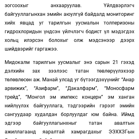
зогсоохыг анхааруулав. Үйлдвэрлэгч
байгууллагынхан эмийн аюулгүй байдалд мониторинг
хийх явцад уг тарилгын уусмалын толперизоны
гидрохлоридын үндсэн үйлчлэгч бодист үл мэдэгдэх
хольц илэрсэн болохыг олж мэдсэнээр дээрх
шийдвэрийг гаргажээ.
Мидокалм тарилгын уусмалыг энэ сарын 21 гэхэд
дэлхийн зах зээлээс татан төвлөрүүлэхээр
төлөвлөсөн аж. Манай улсад уг бүтээгдэхүүнийг “Анар
арвижих”, “Азифарм”, “Дакалфарм”, “Моносфарм
трейд”, “Монгол эм импекс концерн” эм ханган
нийлүүлэх байгууллага, тэдгээрийн гэрээт эмийн
сангуудаар худалдан борлуулдаг юм байна. Иймд
эдгээр байгууллагынхныг татан авалтын
ажиллагаанд яаралтай хамрагдахыг ЭЭХХЗГ-ын