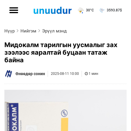
30°C
3593.87
$
Нүүр
Нийгэм
Эрүүл мэнд
Мидокалм тарилгын уусмалыг зах
зээлээс яаралтай буцаан татаж
байна
Өнөөдөр сонин
2025-08-11 10:00
1 мин