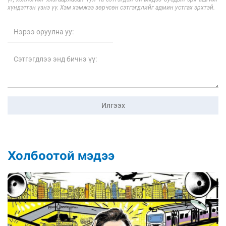
хүндэтгэн үзнэ үү. Хэм хэмжээ зөрчсөн сэтгэгдлийг админ устгах эрхтэй.
Илгээх
Холбоотой мэдээ