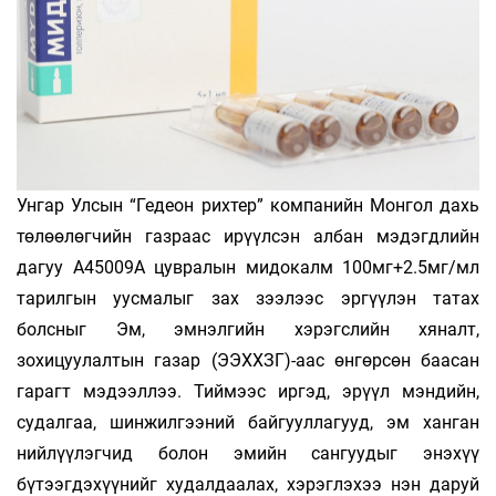
Унгар Улсын “Гедеон рихтер” компанийн Монгол дахь
төлөөлөгчийн газраас ирүүлсэн албан мэдэгдлийн
дагуу А45009А цувралын мидокалм 100мг+2.5мг/мл
тарилгын уусмалыг зах зээлээс эргүүлэн татах
болсныг Эм, эмнэлгийн хэрэгслийн хяналт,
зохицуулалтын газар (ЭЭХХЗГ)-аас өнгөрсөн баасан
гарагт мэдээллээ. Тиймээс иргэд, эрүүл мэндийн,
судалгаа, шинжилгээний байгууллагууд, эм ханган
нийлүүлэгчид болон эмийн сангуудыг энэхүү
бүтээгдэхүүнийг худалдаалах, хэрэглэхээ нэн даруй