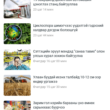
цэнэглэх станц байгууллаа
23 цаг 14 мин
Циклоспора шимэгчээс үүдэлтэй гэдэсний
халдвар дэгдэж болзошгүй
23 цаг 44 мин
Сэтгэцийн эрүүл мэндэд “санаа тавих” олон
улсын хурал зохион байгуулна
Өчигдөр 16 цаг 00 мин
Улаан буудай ихэнх талбайд 10-12 см-ээр
өндөр ургажээ
Өчигдөр 15 цаг 30 мин
Зарим гол нэрийн барааны үнэ өмнөх
сарынхаас буурчээ