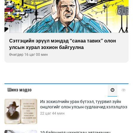
Сэтгэцийн эрүүл мэндэд “санаа тавих” олон
улсын хурал зохион байгуулна
Өчигдөр 16 цаг 00 мин
Шинэ мэдээ
Их зохиолчийн уран бүтээл, туурвил зүйн
онцлогийг олон улсын судлаачид хэлэлцлээ
22 цаг 44 мин
19 байршилд цахилгаан автомашин