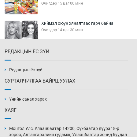
Өчигдөр 15 цаг 00 мин
Хиймэл оюун хяналтаас гарч байна
Өчигдөр 14 цаг 30 мин
РЕДАКЦЫН ЁС ЗҮЙ
Эмэгтэйчүүд Бээжин, эрэгтэйчүүд Японд
бэлтгэл базаахаар хилийн дээс алхлаа
Өчигдөр 14 цаг 00 мин
Редакцын ёс зүй
СУРТАЛЧИЛГАА БАЙРШУУЛАХ
АНУ-ын Цэргийн кибер командлалаын
ажилтнууд амиа хорлох явдал эрс
нэмэгджээ
Үнийн санал харах
Өчигдөр 13 цаг 52 мин
ХАЯГ
Монголын шигшээ Хонконгийн багийг ялж,
эхний хожлоо авлаа
Монгол Улс, Улаанбаатар 14200, Сүхбаатар дүүрэг 8-р
Өчигдөр 13 цаг 30 мин
хороо, Алтангэрэлийн гудамж, Улаанбаатар зочид буудал