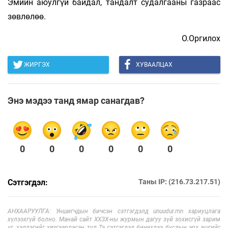
Эмийн аюулгүй байдал, тандалт судалгааны газраас
зөвлөлөө.
О.Оргилох
ЖИРГЭХ
ХУВААЛЦАХ
Энэ мэдээ танд ямар санагдав?
0
0
0
0
0
0
Сэтгэгдэл:
Таны IP: (216.73.217.51)
АНХААРУУЛГА: Уншигчдын бичсэн сэтгэгдэлд unuudur.mn хариуцлага
хүлээхгүй болно. Манай сайт ХХЗХ-ны журмын дагуу зүй зохисгүй зарим
үг, хэллэгийг хязгаарласан тул Та сэтгэгдэл бичихдээ бусдын эрх ашгийг