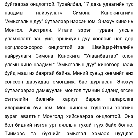
буйгаараа онцлогтой. Тухайлбал, 17 дахь удаагийн тус
наадмыг найруулагч Симона Канокигагийн
“Амьсгалын дуу” бүтээлээр нээсэн юм. Энэхүү кино нь
Монгол, Австрали, Итали зэрэг гурван улсын
уламжлалт зан үйл, оршихуйн дуу хоолойг нэг дор
цогцлоосноороо онцлогтой аж. Швейцар-Италийн
найруулагч Симона Канокига “Улаанбаатар” олон
улсын кино наадмыг “Амьсгалын дуу” киногоор нээж
буйд маш их баяртай байна. Миний хувьд хөөмийг анх
сонссон даруйдаа омогшиж, бас дурласан. Энэхүү
бүтээлээрээ дамжуулан монгол түмний бидэнд өгсөн
сэтгэлийн бэлгийн хариуг барьж, талархлаа
илэрхийлж буй юм. Мөн киноны тодорхой хэсгийн
зураг авалтыг Монголд хийснээрээ онцлогтой. Энэ
бол бидний нэгэн урт аяллын тухай түүх байх болно.
Тиймээс та бүхнийг амьсгал хэмээх нууцлаг