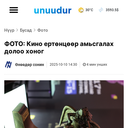
30°C
3593.5
$
Нүүр
Бусад
Фото
ФОТО: Кино ертөнцөөр амьсгалах
долоо хоног
Өнөөдөр сонин
2025-10-10 14:30
4 мин унших