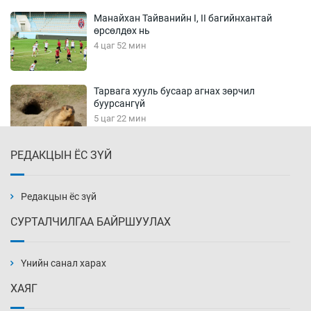
Манайхан Тайванийн I, II багийнхантай
өрсөлдөх нь
4 цаг 52 мин
Тарвага хууль бусаар агнах зөрчил
буурсангүй
5 цаг 22 мин
РЕДАКЦЫН ЁС ЗҮЙ
Х.Улам-Өрнөх байр урагшилж, долоод
жагсжээ
5 цаг 52 мин
Редакцын ёс зүй
СУРТАЛЧИЛГАА БАЙРШУУЛАХ
Ж.Лхагвабат өсвөр үеийнхний ДАШТ-ийг
дэнсэлнэ
Үнийн санал харах
6 цаг 22 мин
ХАЯГ
Иран тэсэж үлдсэн ч удаан хугацаанд хүнд