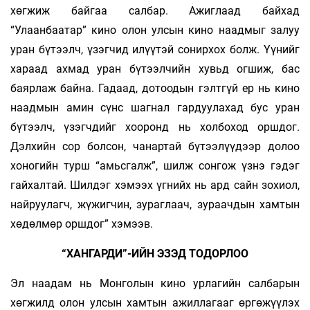
хөгжиж байгаа салбар. Ажиглаад байхад
“Улаанбаатар” кино олон улсын кино наадмыг залуу
уран бүтээлч, үзэгчид илүүтэй сонирхох болж. Үүнийг
хараад ахмад уран бүтээлчийн хувьд огшиж, бас
баярлаж байна. Гадаад, дотоодын гэлтгүй ер нь кино
наадмын амин сүнс шагнал гардуулахад бус уран
бүтээлч, үзэгчдийг хооронд нь холбоход оршдог.
Дэлхийн сор болсон, чанартай бүтээлүүдээр долоо
хоногийн турш “амьсгалж”, шилж сонгож үзнэ гэдэг
гайхалтай. Шилдэг хэмээх үгнийх нь ард сайн зохиол,
найруулагч, жүжигчин, зураглаач, зураачдын хамтын
хөдөлмөр оршдог” хэмээв.
“ХАНГАРДИ”-ИЙН ЭЗЭД ТОДОРЛОО
Эл наадам нь Монголын кино урлагийн салбарын
хөгжилд олон улсын хамтын ажиллагааг өргөжүүлэх