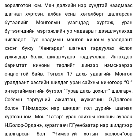
зорилготой юм. Мөн дэлхийн нэр хүндтэй наадмаас
шагнал хүртсэн, албан ёсны хөтөлбөрт шалгарсан
бүтээлийг Монголын үзэгчдэд хүргэж, уран
бүтээлчдийн мэргэжлийн ур чадварыг дээшлүүлэхэд
чиглэдэг. Тус наадмын монгол киноны уралдаант
хэсэг буюу “Хангарди” шагнал гардуулах ёслол
уржигдар болж, шилдгүүдээ тодрууллаа. Ингэхдээ
баримтат киноны төрлийг шинээр нэмснээрээ
онцлогтой байв. Тэгвэл 17 дахь удаагийн Монгол
уралдаант хэсгийн шилдэг уран сайхны киногоор “OI”
энтертайментийн бүтээл “Гурав дахь цохилт” шалгарч,
Соёлын тэргүүний ажилтан, жүжигчин О.Дөлгөөн
болон Т.Нямдорж нар шилдэг гол дүрийн шагнал
хүртсэн юм. Мөн “Татар” уран сайхны киноны зураач
Н.Болор-Эрдэнэ, зураглаач Г.Гүенбаатар нар шилдгээр
шалгарсан бол “Чимээгүй хотын жолооч”оор