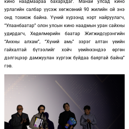
кино наадмаараа бахархдаг. Манай улсад кино
урлагийн салбар үүсэж хөгжсөний 90 жилийн ой энэ
онд тохиож байна. Үүний хүрээнд нэрт найруулагч,
“Улаанбаатар” олон улсын кино наадмын уран сайхны
удирдагч, Хөдөлмөрийн баатар Жигжидсүрэнгийн
“Анхны алхам”, “Хүний амь” зэрэг алтан үеийн
гайхалтай бүтээлийг хойч үеийнхэндээ өргөн
дэлгэцээр дамжуулан хүргэж буйдаа баяртай байна”
гэв.