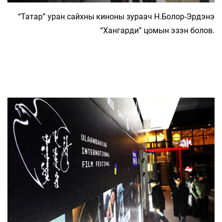
“Татар” уран сайхны киноны зураач Н.Болор-Эрдэнэ
“Хангарди” цомын эзэн болов.