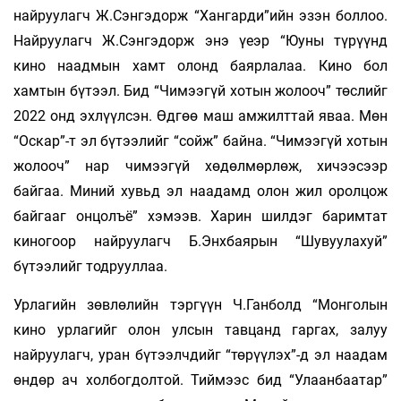
найруулагч Ж.Сэнгэдорж “Хангарди”ийн эзэн боллоо.
Найруулагч Ж.Сэнгэдорж энэ үеэр “Юуны түрүүнд
кино наадмын хамт олонд баярлалаа. Кино бол
хамтын бүтээл. Бид “Чимээгүй хотын жолооч” төслийг
2022 онд эхлүүлсэн. Өдгөө маш амжилттай яваа. Мөн
“Оскар”-т эл бүтээлийг “сойж” байна. “Чимээгүй хотын
жолооч” нар чимээгүй хөдөлмөрлөж, хичээсээр
байгаа. Миний хувьд эл наадамд олон жил оролцож
байгааг онцолъё” хэмээв. Харин шилдэг баримтат
киногоор найруулагч Б.Энхбаярын “Шувуулахуй”
бүтээлийг тодрууллаа.
Урлагийн зөвлөлийн тэргүүн Ч.Ганболд “Монголын
кино урлагийг олон улсын тавцанд гаргах, залуу
найруулагч, уран бүтээлчдийг “төрүүлэх”-д эл наадам
өндөр ач холбогдолтой. Тиймээс бид “Улаанбаатар”