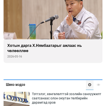
Хотын дарга Х.Нямбаатарыг ажлаас нь
чөлөөллөө
2026-05-16
Шинэ мэдээ
Тэтгэлэг, хөнгөлөлттэй зээлийн санхүүжилт
саатсанаас олон оюутан төлбөрийн
дарамтад оров