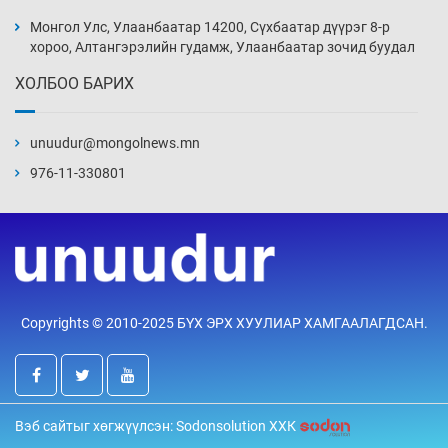
үеийг туулна
Монгол Улс, Улаанбаатар 14200, Сүхбаатар дүүрэг 8-р
6 цаг 52 мин
хороо, Алтангэрэлийн гудамж, Улаанбаатар зочид буудал
ХОЛБОО БАРИХ
Боловсролын зээлийн сангаар гадаадад
суралцагчдын амьжиргааны зардлын
хэмжээг шинэчлэн тогтоох нь
unuudur@mongolnews.mn
7 цаг 22 мин
976-11-330801
Монголын баг Абу Дабид медалийн хур
буулгаж байна
7 цаг 52 мин
Б.Учрал, Ё.Пүрэвдаш нар Азийн АШТ-д
Copyrights © 2010-2025 БҮХ ЭРХ ХУУЛИАР ХАМГААЛАГДСАН.
мөнгө, хүрэл медаль хүртэв
8 цаг 19 мин
Нөөцийн махны худалдаа, борлуулалтыг
Вэб сайтыг хөгжүүлсэн: Sodonsolution ХХК
хянах систем нэвтрүүлнэ