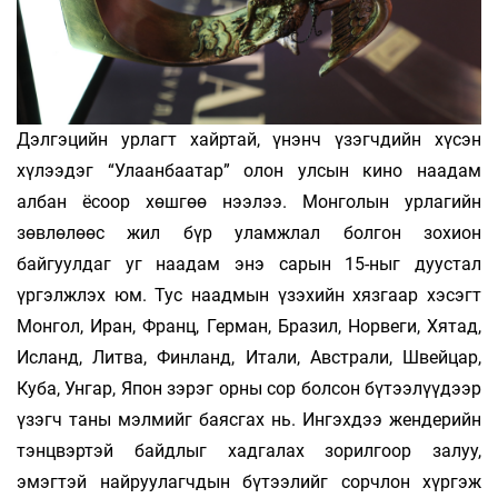
Дэлгэцийн урлагт хайртай, үнэнч үзэгчдийн хүсэн
хүлээдэг “Улаанбаатар” олон улсын кино наадам
албан ёсоор хөшгөө нээлээ. Монголын урлагийн
зөвлөлөөс жил бүр уламжлал болгон зохион
байгуулдаг уг наадам энэ сарын 15-ныг дуустал
үргэлжлэх юм. Тус наадмын үзэхийн хязгаар хэсэгт
Монгол, Иран, Франц, Герман, Бразил, Норвеги, Хятад,
Исланд, Литва, Финланд, Итали, Австрали, Швейцар,
Куба, Унгар, Япон зэрэг орны сор болсон бүтээлүүдээр
үзэгч таны мэлмийг баясгах нь. Ингэхдээ жендерийн
тэнцвэртэй байдлыг хадгалах зорилгоор залуу,
эмэгтэй найруулагчдын бүтээлийг сорчлон хүргэж