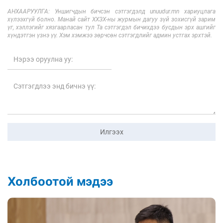
АНХААРУУЛГА: Уншигчдын бичсэн сэтгэгдэлд unuudur.mn хариуцлага
хүлээхгүй болно. Манай сайт ХХЗХ-ны журмын дагуу зүй зохисгүй зарим
үг, хэллэгийг хязгаарласан тул Та сэтгэгдэл бичихдээ бусдын эрх ашгийг
хүндэтгэн үзнэ үү. Хэм хэмжээ зөрчсөн сэтгэгдлийг админ устгах эрхтэй.
Илгээх
Холбоотой мэдээ