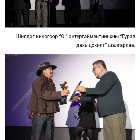
Шилдэг киногоор “OI” энтертайментийнхны “Гурав
дахь цохилт” шалгарлаа.