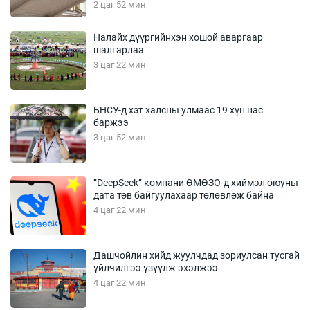
2 цаг 52 мин
Налайх дүүргийнхэн хошой аваргаар
шалгарлаа
3 цаг 22 мин
БНСУ-д хэт халсны улмаас 19 хүн нас
баржээ
3 цаг 52 мин
“DeepSeek” компани ӨМӨЗО-д хиймэл оюуны
дата төв байгуулахаар төлөвлөж байна
4 цаг 22 мин
Дашчойлин хийд жуулчдад зориулсан тусгай
үйлчилгээ үзүүлж эхэлжээ
4 цаг 22 мин