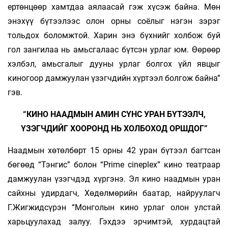
ертөнцөөр хамтдаа аялаасай гэж хүсэж байна. Мөн
энэхүү бүтээлээс олон орны соёлыг нэгэн зэрэг
тольдох боломжтой. Харин энэ бүхнийг холбож буй
гол зангилаа нь амьсгалаас бүтсэн урлаг юм. Өөрөөр
хэлбэл, амьсгалыг дууны урлаг болгох үйл явцыг
киногоор дамжуулан үзэгчдийн хүртээл болгож байна”
гэв.
“КИНО НААДМЫН АМИН СҮНС УРАН БҮТЭЭЛЧ,
ҮЗЭГЧДИЙГ ХООРОНД НЬ ХОЛБОХОД ОРШДОГ”
Наадмын хөтөлбөрт 15 орны 42 уран бүтээл багтсан
бөгөөд “Тэнгис” болон “Prime cineplex” кино театраар
дамжуулан үзэгчдэд хүргэнэ. Эл кино наадмын уран
сайхны удирдагч, Хөдөлмөрийн баатар, найруулагч
Г.Жигжидсүрэн “Монголын кино урлаг олон улстай
харьцуулахад залуу. Гэхдээ эрчимтэй, хурдацтай