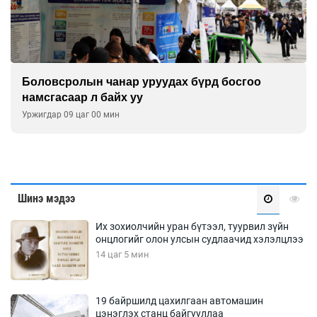
Боловсролын чанар уруудах бүрд босгоо
намсгасаар л байх уу
Уржигдар 09 цаг 00 мин
Шинэ мэдээ
Их зохиолчийн уран бүтээл, туурвил зүйн
онцлогийг олон улсын судлаачид хэлэлцлээ
14 цаг 5 мин
19 байршилд цахилгаан автомашин
цэнэглэх станц байгууллаа