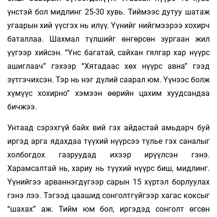
үнстэй бол мидлинг 25-30 хувь. Тиймээс дутуу шатаж
угаарын хий үүсгэх нь илүү. Үүнийг нийгмээрээ хохирч
баталлаа. Шахмал түлшийг өнгөрсөн зургаан жил
үүгээр хийсэн. “Үнс багатай, сайхан гялгар хар нүүрс
ашиглаач” гэхээр “Хятадаас хөх нүүрс авна” гээд
зүтгэчихсэн. Тэр нь нэг дүлий саарал юм. Үүнээс болж
хүмүүс хохирно” хэмээн өөрийн цахим хуудсандаа
бичжээ.
Унтаад сэрэхгүй байх вий гэх айдастай амьдарч буй
иргэд арга ядахдаа түүхий нүүрсээ түлье гэх саналыг
холбогдох газруудад ихээр ирүүлсэн гэнэ.
Харамсалтай нь, хариу нь түүхий нүүрс биш, мидлинг.
Үүнийгээ арваннэгдүгээр сарын 15 хүртэл борлуулах
гэнэ лээ. Тэгээд цаашид сонголтгүйгээр хагас коксыг
“шахах” аж. Тийм юм бол, иргэдэд сонголт өгсөн