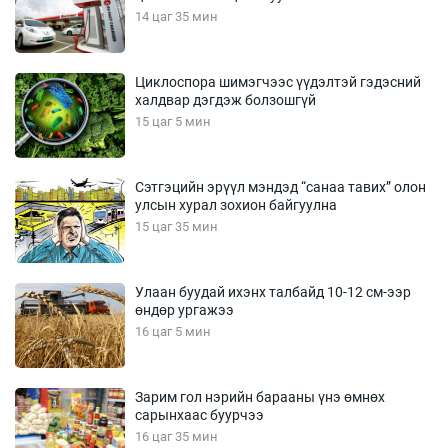
14 цаг 35 мин
Циклоспора шимэгчээс үүдэлтэй гэдэсний
халдвар дэгдэж болзошгүй
15 цаг 5 мин
Сэтгэцийн эрүүл мэндэд “санаа тавих” олон
улсын хурал зохион байгуулна
15 цаг 35 мин
Улаан буудай ихэнх талбайд 10-12 см-ээр
өндөр ургажээ
16 цаг 5 мин
Зарим гол нэрийн барааны үнэ өмнөх
сарынхаас буурчээ
16 цаг 35 мин