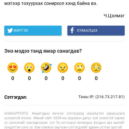
мэтээр тохуурхах сонирхол хэнд байна вэ.
Ч.Цэлмэг
ЖИРГЭХ
ХУВААЛЦАХ
Энэ мэдээ танд ямар санагдав?
0
0
0
0
0
0
Сэтгэгдэл:
Таны IP: (216.73.217.81)
АНХААРУУЛГА: Уншигчдын бичсэн сэтгэгдэлд unuudur.mn хариуцлага
хүлээхгүй болно. Манай сайт ХХЗХ-ны журмын дагуу зүй зохисгүй зарим
үг, хэллэгийг хязгаарласан тул Та сэтгэгдэл бичихдээ бусдын эрх ашгийг
хүндэтгэн үзнэ үү. Хэм хэмжээ зөрчсөн сэтгэгдлийг админ устгах эрхтэй.