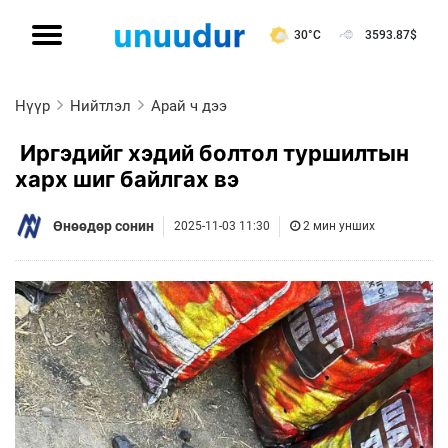
30°C
3593.87
$
Нүүр
Нийтлэл
Арай ч дээ
Иргэдийг хэдий болтол туршилтын
харх шиг байлгах вэ
Өнөөдөр сонин
2025-11-03 11:30
2 мин унших