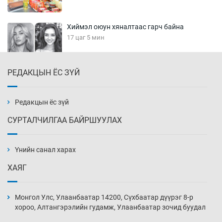
Хиймэл оюун хяналтаас гарч байна
17 цаг 5 мин
РЕДАКЦЫН ЁС ЗҮЙ
Эмэгтэйчүүд Бээжин, эрэгтэйчүүд Японд
бэлтгэл базаахаар хилийн дээс алхлаа
17 цаг 35 мин
Редакцын ёс зүй
СУРТАЛЧИЛГАА БАЙРШУУЛАХ
АНУ-ын Цэргийн кибер командлалаын
ажилтнууд амиа хорлох явдал эрс
нэмэгджээ
Үнийн санал харах
17 цаг 43 мин
ХАЯГ
Монголын шигшээ Хонконгийн багийг ялж,
эхний хожлоо авлаа
Монгол Улс, Улаанбаатар 14200, Сүхбаатар дүүрэг 8-р
18 цаг 5 мин
хороо, Алтангэрэлийн гудамж, Улаанбаатар зочид буудал