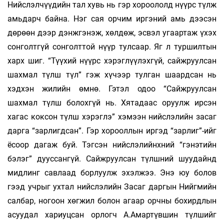
Нийслэлчүүдийн тал хувь нь гэр хороололд нүүрс түлж
амьдарч байна. Нэг сая орчим иргэний амь дээсэн
дөрөөн дээр дэнжгэнэж, хөлдөж, эсвэл угаартаж үхэх
сонголтгүй сонголттой нүүр тулсаар. Яг л туршилтын
харх шиг. “Түүхий нүүрс хэрэглүүлэхгүй, сайжруулсан
шахмал түлш түл” гэж хүчээр тулган шаардсан нь
хэдхэн жилийн өмнө. Гэтэл одоо “Сайжруулсан
шахмал түлш болохгүй нь. Хятадаас оруулж ирсэн
хагас коксон түлш хэрэглэ” хэмээн нийслэлийн засаг
дарга “зарлигдсан”. Гэр хорооллын иргэд “зарлиг”-ийг
ёсоор дагаж буй. Тэгсэн нийслэлийнхний “гэнэтийн
бэлэг” дууссангүй. Сайжруулсан түлшний шуудайнд
мидлинг савлаад борлуулж эхэлжээ. Энэ юу болов
гээд учрыг ухтал нийслэлийн Засаг даргын Нийгмийн
салбар, ногоон хөгжил болон агаар орчны бохирдлын
асуудал хариуцсан орлогч А.Амартүвшин түлшийг