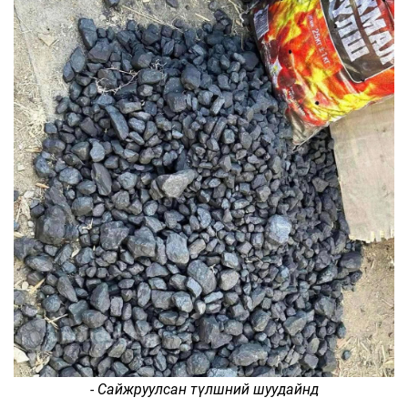
- Сайжруулсан түлшний шуудайнд