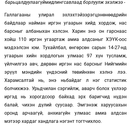
барьцалдуулаагүймидлингсавлаад борлуулж эхэлжээ -
Галлагааны улирал эхлэхтэйзэрэгцэнөнөөдрийн
байдлаар найман иргэн угаарын хийд хордож, нас
барсныг албаныхан хэлсэн. Харин энэ он гарснаас
хойш 110 иргэн угаартаж амиа алдсаныг ХЭҮК-оос
мэдээлсэн юм. Тухайлбал, өнгөрсөн сарын 14-27-нд
угаарын хийн хордлогын улмаас 97 хүн тусламж,
үйлчилгээ авч, дөрвөн иргэн нас барсныг Нийгмийн
эрүүл мэндийн үндэсний төвийнхөн хэлнэ лээ.
Харамсалтай нь, энэ ньбайдаг л нэг статистик
болчихжээ. Урьдчилан сэргийлж, аварч болох үхлээр
иргэд нь хорогдсоор байхад эрх баригчид нүдэн
балай, чихэн дүлий суусаар. Эмгэнэж харуусахын
оронд арчаагүй, анхиагүйн улмаас амиа алдсан
мэтээр хардаг хандлага нэгэнт тогтчихлоо.