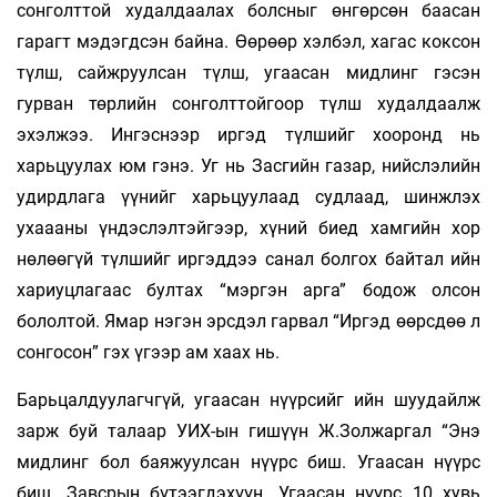
сонголттой худалдаалах болсныг өнгөрсөн баасан
гарагт мэдэгдсэн байна. Өөрөөр хэлбэл, хагас коксон
түлш, сайжруулсан түлш, угаасан мидлинг гэсэн
гурван төрлийн сонголттойгоор түлш худалдаалж
эхэлжээ. Ингэснээр иргэд түлшийг хооронд нь
харьцуулах юм гэнэ. Уг нь Засгийн газар, нийслэлийн
удирдлага үүнийг харьцуулаад судлаад, шинжлэх
ухаааны үндэслэлтэйгээр, хүний биед хамгийн хор
нөлөөгүй түлшийг иргэддээ санал болгох байтал ийн
хариуцлагаас бултах “мэргэн арга” бодож олсон
бололтой. Ямар нэгэн эрсдэл гарвал “Иргэд өөрсдөө л
сонгосон” гэх үгээр ам хаах нь.
Барьцалдуулагчгүй, угаасан нүүрсийг ийн шуудайлж
зарж буй талаар УИХ-ын гишүүн Ж.Золжаргал “Энэ
мидлинг бол баяжуулсан нүүрс биш. Угаасан нүүрс
биш. Завсрын бүтээгдэхүүн. Угаасан нүүрс 10 хувь