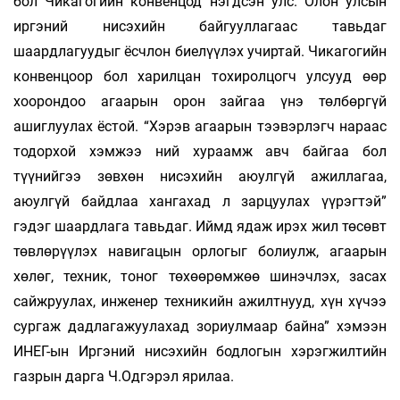
бол Чикагогийн конвенцод нэгдсэн улс. Олон улсын
иргэний нисэхийн байгууллагаас тавьдаг
шаардлагуудыг ёсчлон биелүүлэх учиртай. Чикагогийн
конвенцоор бол харилцан тохиролцогч улсууд өөр
хоорондоо агаарын орон зайгаа үнэ төлбөргүй
ашиглуулах ёстой. “Хэрэв агаарын тээвэрлэгч нараас
тодорхой хэмжээ ний хураамж авч байгаа бол
түүнийгээ зөвхөн нисэхийн аюулгүй ажиллагаа,
аюулгүй байдлаа хангахад л зарцуулах үүрэгтэй”
гэдэг шаардлага тавьдаг. Иймд ядаж ирэх жил төсөвт
төвлөрүүлэх навигацын орлогыг болиулж, агаарын
хөлөг, техник, тоног төхөөрөмжөө шинэчлэх, засах
сайжруулах, инженер техникийн ажилтнууд, хүн хүчээ
сургаж дадлагажуулахад зориулмаар байна” хэмээн
ИНЕГ-ын Иргэний нисэхийн бодлогын хэрэгжилтийн
газрын дарга Ч.Одгэрэл ярилаа.