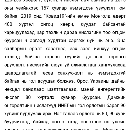
оны үеийнхээс 157 хувиар нэмэгдсэн үзүүлэлт юм
байна. 2019 онд “Ковид19”-ийн өмнө Монголд өдөрт
400 хүртэл онгоц хөөрч, буудаг байсантай
харьцуулахад цар тахлын дараа нислэгийн тоо огцом
буурсан ч эргээд хурдтай сэргэж буй нь энэ. Энэ
салбарын эрэлт хэрэгцээ, зах зээл ийнхүү огцом
тэлээд байгаа хэрнээ түүнийг дагасан хөрөнгө
оруулалт, нислэгийн аюулгүй ажиллагааг хангуулахад
шаардлагатай төсөв санхүүжилт нь нэмэгдэхгүй
байгаа нь гол асуудал болжээ. Орос, Украины дайны
нөхцөл байдлаас шалтгаалаад, манай өнгөрөлтийн
нислэг 80 хүртэлх хувиар буурсан. Дамжин
өнгөрөлтийн нислэгүүд ИНЕГ-ын гол орлогын бараг 90
хувийг бүрдүүлж ирж. Нэг талаас орлого нь 80, 90 хувь
буурчихаад байхад нөгөө талд өнөөхөөс нь улсын
төсөвт татан төвлөрүүлээд авчихдаг нь Монголын