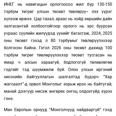
ИНЕГ нь навигацын орлогоосоо жил бүр 130-150
тэрбум төгрөг улсын төсөвт төвлөрүү¬ лэх үүрэг
хүлээж иржээ. Цар тахал, араас нь хойд хөршийн дайн
залгасантай холбоотойгоор орлого нь эрс буурсан
учраас сүүлийн жилүүдэд үүнийг багасгаж, 2024, 2025
оны төсөвт гэхэд л 80 тэрбумыг төвлөрүүлэхээр
болгосон байна. Гэтэл 2026 оны төсөвт дахиад 100
тэрбум төгрөг төвлөрүүлэхээр төсөвт тусгасан нь
ямар ч алсын хараагүй, бодлогогүй төлөвлөгөө
гэдгийг тэд шүүмжилж буй. Олон улсын иргэний
нисэхийн байгууллагын шалгалтад бүдэрч “Хар
жагсаалт”-д орвол Монголыг зорьж ирэх нь байтугай,
манай дээгүүр нисэж өнгөрөх онгоц олдохгүйд хүрэх
гэнэ.
Мөн Европын орнууд “Монголчууд найдваргүй” гээд