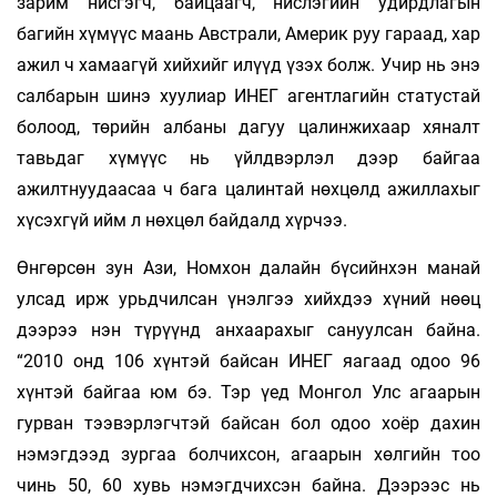
зарим нисгэгч, байцаагч, нислэгийн удирдлагын
багийн хүмүүс маань Австрали, Америк руу гараад, хар
ажил ч хамаагүй хийхийг илүүд үзэх болж. Учир нь энэ
салбарын шинэ хуулиар ИНЕГ агентлагийн статустай
болоод, төрийн албаны дагуу цалинжихаар хяналт
тавьдаг хүмүүс нь үйлдвэрлэл дээр байгаа
ажилтнуудаасаа ч бага цалинтай нөхцөлд ажиллахыг
хүсэхгүй ийм л нөхцөл байдалд хүрчээ.
Өнгөрсөн зун Ази, Номхон далайн бүсийнхэн манай
улсад ирж урьдчилсан үнэлгээ хийхдээ хүний нөөц
дээрээ нэн түрүүнд анхаарахыг сануулсан байна.
“2010 онд 106 хүнтэй байсан ИНЕГ яагаад одоо 96
хүнтэй байгаа юм бэ. Тэр үед Монгол Улс агаарын
гурван тээвэрлэгчтэй байсан бол одоо хоёр дахин
нэмэгдээд зургаа болчихсон, агаарын хөлгийн тоо
чинь 50, 60 хувь нэмэгдчихсэн байна. Дээрээс нь