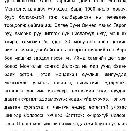
үргэлжлэхгүй. Орос, Украины дайн эцэс болоход
Монгол Улсын дээгүүр өдөрт бараг 1000 нислэг хөөрч,
буух боломжтой гэж салбарынхан нь төлөвлөн
тооцоолж байгаа аж. Өдгөө Зүүн Өмнөд Азиас Европ
руу, Америк руу чиглэж буй нислэгүүд бүгд маш их
тойрч, хамгийн багадаа 30 минутаас хоёр цагийн
нислэг нэмэгдэж байгаа нь агаарын тээврийн салбарт
бол маш их зардал гэсэн үг. Иймд хамгийн дөт зам
болох Монголыг сонгох болоход нь бид үүнд бэлэн
байх ёстой. Гэтэл манайхан сүүлийн жилүүдэд
мөнгөгүйн улмаас нисгэгч, нислэгийн удирдагч,
агаарын хөлгийн инженер, техникийн ажилтнуудаа
давтан сургалтад хамруулж чадахгүйд хүрчээ. Нэг хүн
давтан сургахад л чамгүй өндөр өртөгтэй учраас
шинээр боловсон хүчнээ бэлтгэж хүчрэхгүй болсон
гэнэ. Цалин мөнгийг нь нэмж чадахгүй байгаа учраас