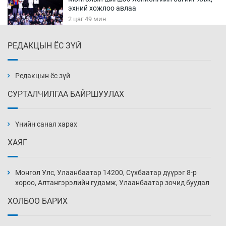
эхний хожлоо авлаа
2 цаг 49 мин
РЕДАКЦЫН ЁС ЗҮЙ
Техникийн өндөр үзүүлэлттэй агаарын хөлөг
худалдан авах хүсэлтээ уламжлав
3 цаг 19 мин
Редакцын ёс зүй
СУРТАЛЧИЛГАА БАЙРШУУЛАХ
“Шатахууны бус, бодлогын хомсдол
нүүрлээд байна”
Үнийн санал харах
3 цаг 49 мин
ХАЯГ
Дөрвөн чиглэлд шөнийн автобус иргэдэд
үйлчилж буй гэв
Монгол Улс, Улаанбаатар 14200, Сүхбаатар дүүрэг 8-р
4 цаг 19 мин
хороо, Алтангэрэлийн гудамж, Улаанбаатар зочид буудал
ХОЛБОО БАРИХ
“Туул усан цогцолбор”-ын ТЭЗҮ-ийг
Энэтхэгийн компанид хариуцуулжээ