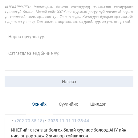
АНХААРУУЛГА: Уншигчдын бичсэн сэтгэгдэлд unuudur.mn хариуцлага
хүлээхгүй болно. Манай сайт ХХЗХ-ны журмын дагуу зүй зохисгүй зарим
үг, хэллэгийг хязгаарласан тул Та сэтгэгдэл бичихдээ бусдын эрх ашгийг
хүндэтгэн үзнэ үү. Хэм хэмжээ зөрчсөн сэтгэгдлийг админ устгах эрхтэй.
Илгээх
Эхнийх
Сүүлийнх
Шилдэг
(202.70.38.18)
2025-11-11 11:23:44
ИНЕГ-ийг агентлаг болгох балай хуулиас болоод АНУ ийн
нислэг дор хаяж 2 жилээр хойшилсон.