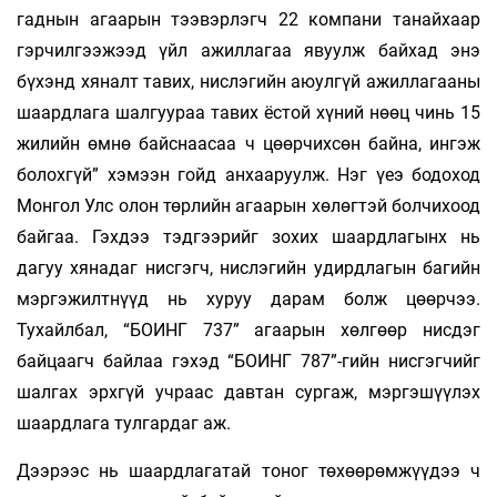
гаднын агаарын тээвэрлэгч 22 компани танайхаар
гэрчилгээжээд үйл ажиллагаа явуулж байхад энэ
бүхэнд хяналт тавих, нислэгийн аюулгүй ажиллагааны
шаардлага шалгуураа тавих ёстой хүний нөөц чинь 15
жилийн өмнө байснаасаа ч цөөрчихсөн байна, ингэж
болохгүй” хэмээн гойд анхааруулж. Нэг үеэ бодоход
Монгол Улс олон төрлийн агаарын хөлөгтэй болчихоод
байгаа. Гэхдээ тэдгээрийг зохих шаардлагынх нь
дагуу хянадаг нисгэгч, нислэгийн удирдлагын багийн
мэргэжилтнүүд нь хуруу дарам болж цөөрчээ.
Тухайлбал, “БОИНГ 737” агаарын хөлгөөр нисдэг
байцаагч байлаа гэхэд “БОИНГ 787”-гийн нисгэгчийг
шалгах эрхгүй учраас давтан сургаж, мэргэшүүлэх
шаардлага тулгардаг аж.
Дээрээс нь шаардлагатай тоног төхөөрөмжүүдээ ч