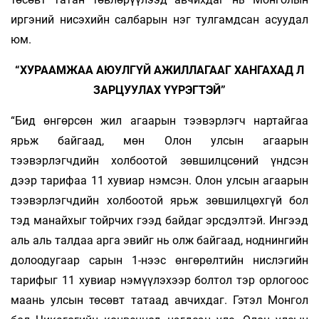
иргэний нисэхийн салбарын нэг тулгамдсан асуудал
юм.
“ХУРААМЖАА АЮУЛГҮЙ АЖИЛЛАГААГ ХАНГАХАД Л
ЗАРЦУУЛАХ ҮҮРЭГТЭЙ”
“Бид өнгөрсөн жил агаарын тээвэрлэгч нартайгаа
ярьж байгаад, мөн Олон улсын агаарын
тээвэрлэгчдийн холбоотой зөвшилцсөний үндсэн
дээр тарифаа 11 хувиар нэмсэн. Олон улсын агаарын
тээвэрлэгчдийн холбоотой ярьж зөвшилцөхгүй бол
тэд манайхыг тойрчих гээд байдаг эрсдэлтэй. Ингээд
аль аль талдаа арга эвийг нь олж байгаад, ноднингийн
долоодугаар сарын 1-нээс өнгөрөлтийн нислэгийн
тарифыг 11 хувиар нэмүүлэхээр болтол тэр орлогоос
маань улсын төсөвт татаад авчихдаг. Гэтэл Монгол