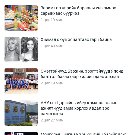
Зарим гол нэрийн барааны үнэ өмнөх
сарынхаас буурчээ
1 цаг 19 мин
Хиймэл оюун хяналтаас гарч байна
1 цаг 49 мин
Эмэгтэйчүүд Бээжин, эрэгтэйчүүд Японд
бэлтгэл базаахаар хилийн дээс алхлаа
2 цаг 19 мин
АНУ-ын Цэргийн кибер командлалаын
ажилтнууд амиа хорлох явдал эрс
нэмэгджээ
2 цаг 27 мин
Монголын шигшээ Хонконгийн багийг ялж,