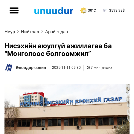
30°C
3593.93
$
Нүүр
Нийтлэл
Арай ч дээ
Нисэхийн аюулгүй ажиллагаа ба
“Монголоос болгоомжил”
Өнөөдөр сонин
2025-11-11 09:30
7 мин унших