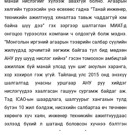
манай нислэгийг хүлээж авахгүй болно. Агаарын
хөлгийн түрээсийн үнэ өсөхөөс гадна “Танай инженер,
техникийн ажилтнууд хяналтаа тавьж чаддаггүй юм
байна шүү дээ” гэх зэргээр шалтаглан МИАТ-д
онгоцоо түрээслэх компани ч олдохгүй болж мэднэ.
“Монголын иргэний агаарын тээврийн салбар сүүлийн
жилүүдэд эрчимтэй хөгжиж байгаа тул бид мөдхөн
АНУ руу шууд нислэг хийнэ” гэсэн томоохон амбицтай
ажиллаж буй манай улсад үүн шиг аюулын харанга,
хор хохирол гэж үгүй. Тайланд улс 2015 онд энэхүү
шалгалтад унасны уршгаар АНУ руу хийдэг
нислэгүүдээ хаалгасан гашуун сургамж байдаг аж.
Тэд ICAO-ын шаардлага, шалгуурыг хангахын тулд
бүтэн 10 жил бэлдэж, нисэхийн салбартаа өч төчнөөн
хөрөнгө хүч хаян, инженер техникийн ажилтнуудаас
эхлээд бүхий л шатанд боловсон хүчнээ бэлтгэн