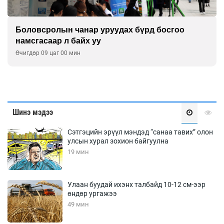
Боловсролын чанар уруудах бүрд босгоо
намсгасаар л байх уу
Өчигдөр 09 цаг 00 мин
Шинэ мэдээ
Сэтгэцийн эрүүл мэндэд “санаа тавих” олон
улсын хурал зохион байгуулна
19 мин
Улаан буудай ихэнх талбайд 10-12 см-ээр
өндөр ургажээ
49 мин