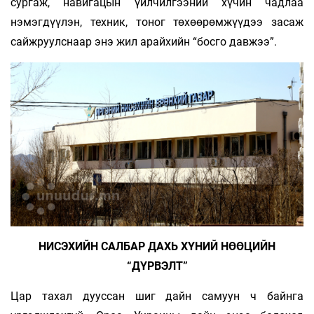
сургаж, навигацын үйлчилгээний хүчин чадлаа
нэмэгдүүлэн, техник, тоног төхөөрөмжүүдээ засаж
сайжруулснаар энэ жил арайхийн “босго давжээ”.
НИСЭХИЙН САЛБАР ДАХЬ ХҮНИЙ НӨӨЦИЙН
“ДҮРВЭЛТ”
Цар тахал дууссан шиг дайн самуун ч байнга