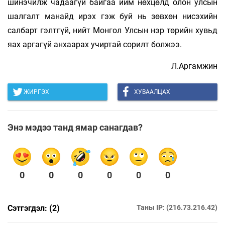
шинэчилж чадаагүй байгаа ийм нөхцөлд олон улсын
шалгалт манайд ирэх гэж буй нь зөвхөн нисэхийн
салбарт гэлтгүй, нийт Монгол Улсын нэр төрийн хувьд
яах аргагүй анхаарах учиртай сорилт болжээ.
Л.Аргамжин
ЖИРГЭХ
ХУВААЛЦАХ
Энэ мэдээ танд ямар санагдав?
0
0
0
0
0
0
Сэтгэгдэл: (2)
Таны IP: (216.73.216.42)