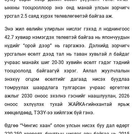
ынхны тооцооллоор энэ онд манай улсын зорчигч
урсгал 2.5 саяд хүрэх төлөвлөгөөтэй байгаа аж.
Энэ жил өвлийн улирлын нислэг гэхэд л ноднингоос
42.7 хувиар нэмэгдэх төлөвтэй байгаа нь япончуудын
нүдийг “орой дээр” нь гаргажээ. Дэлхийд зорчигч
урсгалын өсөлт дээд тал нь таван хувьтай л байдаг
учраас манайх шиг 20-30 хувийн өсөлт гэдэг тэдний
тооцоололд байгаагүй хэрэг. Аялал жуулчлалын
энэхүү огцом өсөлтийг дагаад нисэх буудлаа
томруулах шаардлага тулгарсан учраас өргөтгөх
ажлыг 2030 оноос эхэлнэ гэснийг наашлуулан, 2026
оноос эхлүүлэх тухай ЖАЙКА-гийнхантай ярьж
хөөцөлдөөд, ТЭЗҮ-ээ хийлгэж буй гэнэ.
Өдгөө “Чингис хаан” олон улсын нисэх буу дал өдөрт
220-250 хөөрөлт, буултын нислэг авч байгаа нь 2015