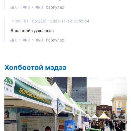
0
0
0
Хариулах
(66.181.185.226)
2025-11-12 13:55:54
Өөдлөх айл үүднээсээ
0
0
0
Хариулах
Холбоотой мэдээ