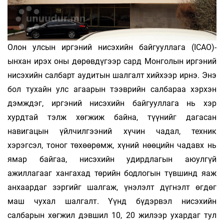
Олон улсын иргэний нисэхийн байгууллага (ICAO)-
ынхан ирэх оны дөрөвдүгээр сард Монголын иргэний
нисэхийн салбарт аудитын шалгалт хийхээр ирнэ. Энэ
бол тухайн улс агаарын тээврийн салбараа хэрхэн
дэмждэг, иргэний нисэхийн байгууллага нь хэр
хурдтай тэлж хөгжиж байна, түүнийг дагасан
навигацын үйлчилгээний хүчин чадал, техник
хэрэгсэл, тоног төхөөрөмж, хүний нөөцийн чадавх нь
ямар байгаа, нисэхийн удирдлагын аюулгүй
ажиллагааг хангахад төрийн бодлогын түвшинд яаж
анхаардаг зэргийг шалгаж, үнэлэлт дүгнэлт өгдөг
маш чухал шалгалт. Үүнд бүдэрвэл нисэхийн
салбарын хөгжил дэвшил 10, 20 жилээр ухардаг тул