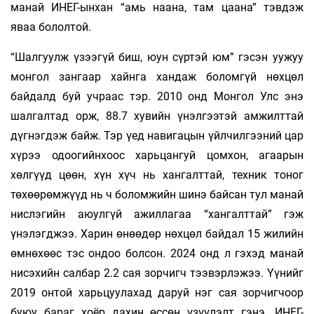
манай ИНЕГ-ынхан “амь наана, там цаана” тэвдэж
яваа бололтой.
“Шалгуулж үзээгүй биш, юун сүртэй юм” гэсэн уужуу
монгол зангаар хайнга хандаж боломгүй нөхцөл
байдалд буй учраас тэр. 2010 онд Монгол Улс энэ
шалгалтад орж, 88.7 хувийн үнэлгээтэй амжилттай
дүгнэгдэж байж. Тэр үед навигацын үйлчилгээний цар
хүрээ одоогийнхоос харьцангуй цомхон, агаарын
хөлгүүд цөөн, хүн хүч нь хангалттай, техник тоног
төхөөрөмжүүд нь ч боломжийн шинэ байсан тул манай
нислэгийн аюулгүй ажиллагаа “хангалттай” гэж
үнэлэгджээ. Харин өнөөдөр нөхцөл байдал 15 жилийн
өмнөхөөс тэс ондоо болсон. 2024 онд л гэхэд манай
нисэхийн салбар 2.2 сая зорчигч тээвэрлэжээ. Үүнийг
2019 онтой харьцуулахад даруй нэг сая зорчигчоор
буюу бараг хоёр дахин өссөн үзүүлэлт гэнэ. ИНЕГ-