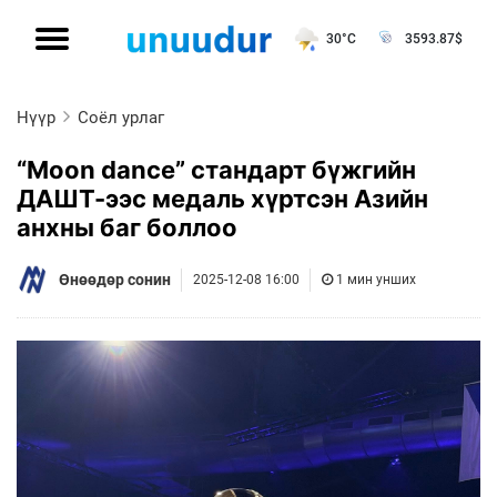
30°C
3593.87
$
Нүүр
Соёл урлаг
“Moon dance” стандарт бүжгийн
ДАШТ-ээс медаль хүртсэн Азийн
анхны баг боллоо
Өнөөдөр сонин
2025-12-08 16:00
1 мин унших