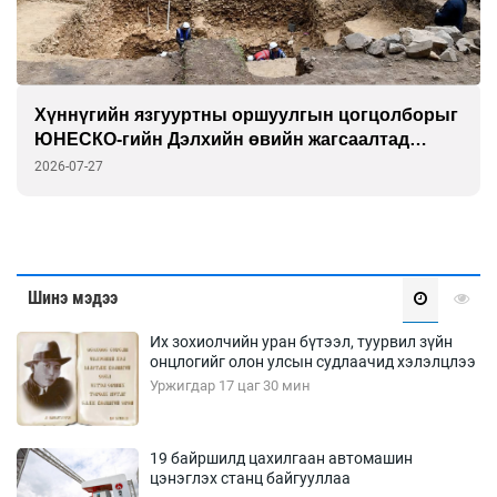
Хүннүгийн язгууртны оршуулгын цогцолборыг
ЮНЕСКО-гийн Дэлхийн өвийн жагсаалтад
бүртгэлээ
2026-07-27
Шинэ мэдээ
Их зохиолчийн уран бүтээл, туурвил зүйн
онцлогийг олон улсын судлаачид хэлэлцлээ
Уржигдар 17 цаг 30 мин
19 байршилд цахилгаан автомашин
цэнэглэх станц байгууллаа