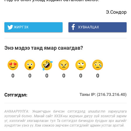
Э.Сондор
ЖИРГЭХ
ХУВААЛЦАХ
Энэ мэдээ танд ямар санагдав?
0
0
0
0
0
0
Сэтгэгдэл:
Таны IP: (216.73.216.40)
АНХААРУУЛГА: Уншигчдын бичсэн сэтгэгдэлд unuudur.mn хариуцлага
хүлээхгүй болно. Манай сайт ХХЗХ-ны журмын дагуу зүй зохисгүй зарим
үг, хэллэгийг хязгаарласан тул Та сэтгэгдэл бичихдээ бусдын эрх ашгийг
хүндэтгэн үзнэ үү. Хэм хэмжээ зөрчсөн сэтгэгдлийг админ устгах эрхтэй.