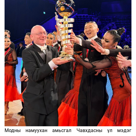
Модны намуухан амьсгал Чавхдасны үл мэдэг