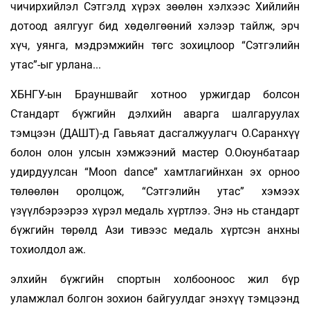
чичирхийлэл Сэтгэлд хүрэх зөөлөн хэлхээс Хийлийн
дотоод аялгууг бид хөдөлгөөний хэлээр тайлж, эрч
хүч, уянга, мэдрэмжийн төгс зохицлоор “Сэтгэлийн
утас”-ыг урлана...
ХБНГУ-ын Брауншвайг хотноо ур­­­жигдар болсон
Стандарт бүжгийн дэлхийн аварга шалгаруулах
тэмцээн (ДАШТ)-д Гавьяат дасгалжуулагч О.Саранхүү
болон олон улсын хэмжээний мастер О.Оюунбатаар
удирдуулсан “Moon dance” хамтлагийнхан эх орноо
төлөөлөн оролцож, “Сэтгэлийн утас” хэмээх
үзүүлбэрээрээ хүрэл медаль хүртлээ. Энэ нь стандарт
бүжгийн төрөлд Ази тивээс медаль хүртсэн анхны
тохиолдол аж.
элхийн бүжгийн спортын холбооноос жил бүр
уламжлал болгон зохион байгуул­даг энэхүү тэмцээнд