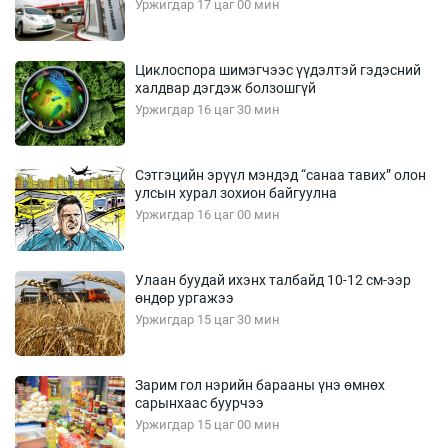
Уржигдар 17 цаг 00 мин
Циклоспора шимэгчээс үүдэлтэй гэдэсний
халдвар дэгдэж болзошгүй
Уржигдар 16 цаг 30 мин
Сэтгэцийн эрүүл мэндэд “санаа тавих” олон
улсын хурал зохион байгуулна
Уржигдар 16 цаг 00 мин
Улаан буудай ихэнх талбайд 10-12 см-ээр
өндөр ургажээ
Уржигдар 15 цаг 30 мин
Зарим гол нэрийн барааны үнэ өмнөх
сарынхаас буурчээ
Уржигдар 15 цаг 00 мин