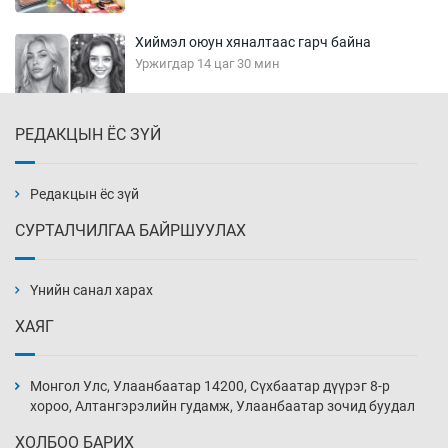
Хиймэл оюун хяналтаас гарч байна
Уржигдар 14 цаг 30 мин
РЕДАКЦЫН ЁС ЗҮЙ
Эмэгтэйчүүд Бээжин, эрэгтэйчүүд Японд
бэлтгэл базаахаар хилийн дээс алхлаа
Уржигдар 14 цаг 00 мин
Редакцын ёс зүй
СУРТАЛЧИЛГАА БАЙРШУУЛАХ
АНУ-ын Цэргийн кибер командлалаын
ажилтнууд амиа хорлох явдал эрс
нэмэгджээ
Үнийн санал харах
Уржигдар 13 цаг 52 мин
ХАЯГ
Монголын шигшээ Хонконгийн багийг ялж,
эхний хожлоо авлаа
Монгол Улс, Улаанбаатар 14200, Сүхбаатар дүүрэг 8-р
Уржигдар 13 цаг 30 мин
хороо, Алтангэрэлийн гудамж, Улаанбаатар зочид буудал
ХОЛБОО БАРИХ