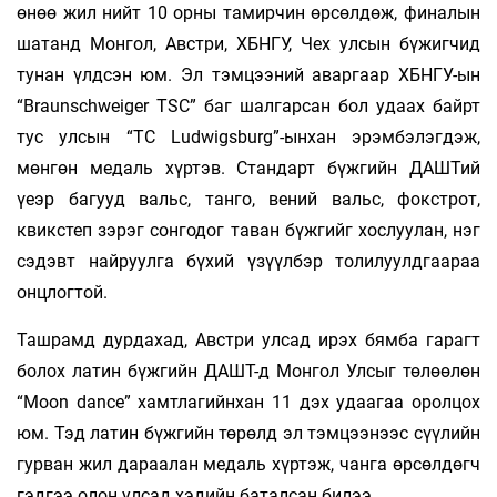
өнөө жил нийт 10 орны тамирчин өрсөлдөж, финалын
шатанд Монгол, Австри, ХБНГУ, Чех улсын бүжиг­чид
тунан үлдсэн юм. Эл тэмцээний аваргаар ХБНГУ-ын
“Braunschweiger TSC” баг шалгарсан бол удаах байрт
тус улсын “TC Ludwigsburg”-ынхан эрэмбэлэгдэж,
мөнгөн медаль хүртэв. Стандарт бүжгийн ДАШТий
үеэр багууд вальс, танго, вений вальс, фокстрот,
квикстеп зэрэг сонгодог таван бүжгийг хослуулан, нэг
сэдэвт найруулга бүхий үзүүлбэр толилуулдгаараа
онцлогтой.
Ташрамд дурдахад, Австри улсад ирэх бямба гарагт
болох латин бүжгийн ДАШТ-д Монгол Улсыг төлөөлөн
“Moon dance” хамтлагийнхан 11 дэх удаагаа оролцох
юм. Тэд латин бүжгийн төрөлд эл тэмцээнээс сүүлийн
гурван жил дараалан медаль хүртэж, чанга өрсөлдөгч
гэдгээ олон улсад хэдийн баталсан билээ.