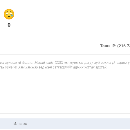
0
Таны IP: (216.7
га хүлээхгүй болно. Манай сайт ХХЗХ-ны журмын дагуу зүй зохисгүй зарим үг
эн үзнэ үү. Хэм хэмжээ зөрчсөн сэтгэгдлийг админ устгах эрхтэй.
Илгээх