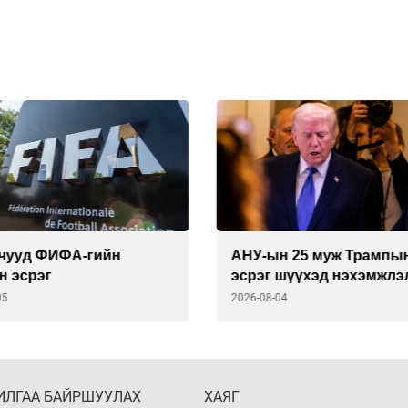
н 25 муж Трампын
Онош нь бүү хэл, ул мөр
 шүүхэд нэхэмжлэл
олдоогүй онгоцны ослу
04
2026-08-04
ИЛГАА БАЙРШУУЛАХ
ХАЯГ