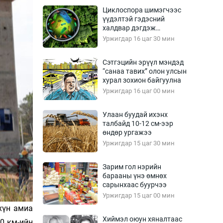
Урлагтай яриа
Циклоспора шимэгчээс
өрчил
үүдэлтэй гэдэсний
халдвар дэгдэж
энд-Эрхэм баян
болзошгүй
Уржигдар 16 цаг 30 мин
Сэтгэцийн эрүүл мэндэд
“санаа тавих” олон улсын
хүний үг
хурал зохион байгуулна
Уржигдар 16 цаг 00 мин
Улаан буудай ихэнх
талбайд 10-12 см-ээр
ага
Бусад
өндөр ургажээ
Уржигдар 15 цаг 30 мин
Фото
сурвалжлагч
Видео
Зарим гол нэрийн
Инфографик
барааны үнэ өмнөх
сарынхаас буурчээ
Санал асуулга
Уржигдар 15 цаг 00 мин
хүн амиа
Хиймэл оюун хяналтаас
30 км-ийн