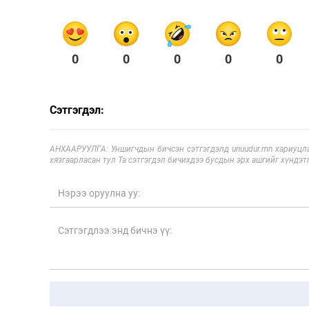
0
0
0
0
0
Сэтгэгдэл:
АНХААРУУЛГА: Уншигчдын бичсэн сэтгэгдэлд unuudur.mn хариуцла
хязгаарласан тул Та сэтгэгдэл бичихдээ бусдын эрх ашгийг хүндэтг