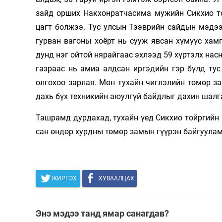
зайд орших Нак­хонрат­часима мужийн Сикхио то
Олимп 2024
цагт болжээ. Тус ул­сын Тээврийн сайдын мэдэ
гурван вагоны хоёрт нь сууж явсан хүмүүс хамг
дунд нэг ойтой нярайгаас эх­лээд 59 хүртэлх на
газраас нь амиа алдсан ир­гэдийн гэр бүлд ту
олгохоо зарлав. Мөн тухайн чиг­лэлийн төмөр за
дахь бүх техникийн аюул­гүй байд­лыг дахин шалг
Ташрамд дурдахад, тухайн үед Сикхио тойргийн 
сан өндөр хурдны төмөр замын гүүрэн байгуулам
ЖИРГЭХ
ХУВААЛЦАХ
Энэ мэдээ танд ямар санагдав?