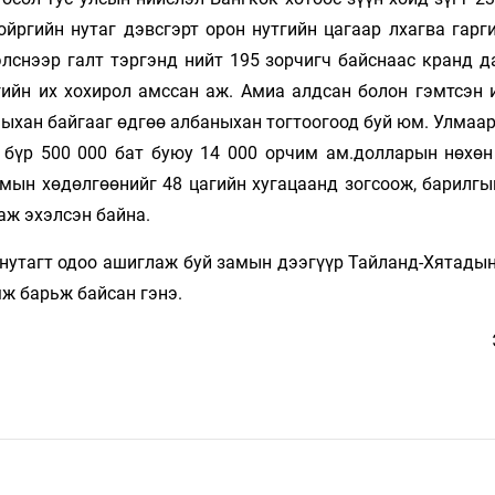
йргийн нутаг дэвсгэрт орон нутгийн цагаар лхаг­ва гарг
элснээр галт тэргэнд нийт 195 зорчигч байснаас кранд д
ийн их хохирол амс­сан аж. Амиа алдсан болон гэмтсэн и
сныхан байгааг өдгөө албаныхан тогтоогоод буй юм. Ул­маа
с бүр 500 000 бат буюу 14 000 орчим ам.долларын нөхөн
мын хөдөл­гөө­нийг 48 цагийн хугацаанд зогсоож, ба­рилг
аж эхэлсэн байна.
нутагт одоо ашиглаж буй за­мын дээгүүр Тайланд-Хятадын
ж барьж байсан гэнэ.