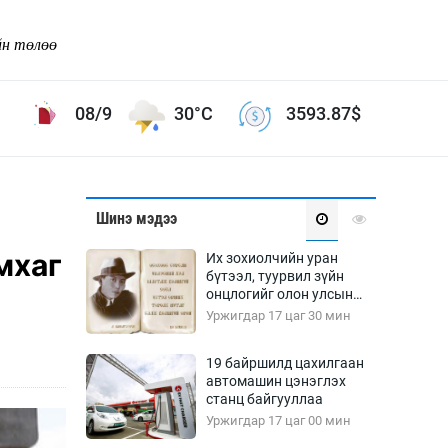
йн төлөө
08/9
30°C
3593.87
$
Соёл урлаг
Шинэ мэдээ
ой хөгжлийн зорилго -
Сонгодог урлаг
мхаг
Их зохиолчийн уран
Ардын урлаг
бүтээл, туурвил зүйн
онцлогийг олон улсын
Дүрслэх урлаг
судлаачид хэлэлцлээ
Уржигдар 17 цаг 30 мин
Өв соёл
таг
Кино урлаг
19 байршилд цахилгаан
автомашин цэнэглэх
 орчин
Цирк
станц байгууллаа
ол
Уржигдар 17 цаг 00 мин
Рок поп, хип хоп
энд