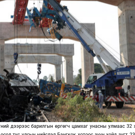
Ханш
Хэрэг з
Эрэлттэй мэдээ
Эрүүл м
Хууль ёс
Хүмүүс
Албаны 
Бусад
Life style
Ярилцл
Зөвлөгөө
Хоймор
Өнөөдрийн тухай
Уншигч-
гний дээрээс барилгын өр­гөгч цамхаг унасны улмаас 32 
өл
 осол тус улсын нийс­лэл Бангкок хотоос зүүн хойд зүгт 2