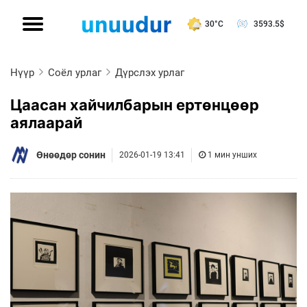
30°C
3593.5
$
Нүүр
Соёл урлаг
Дүрслэх урлаг
Цаасан хайчилбарын ертөнцөөр
аялаарай
Өнөөдөр сонин
2026-01-19 13:41
1 мин унших