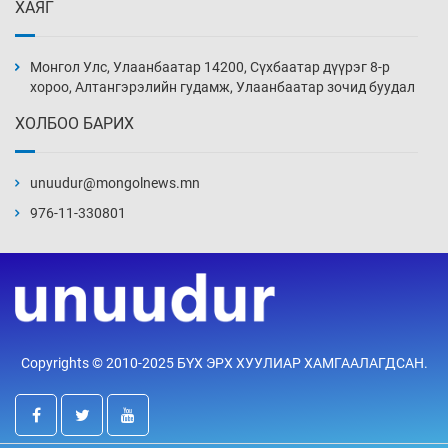
ХАЯГ
Боловсролын чанар уруудах бүрд босгоо
намсгасаар л байх уу
Монгол Улс, Улаанбаатар 14200, Сүхбаатар дүүрэг 8-р
3 цаг 47 мин
хороо, Алтангэрэлийн гудамж, Улаанбаатар зочид буудал
ХОЛБОО БАРИХ
Монгол Улсын эмэгтэй шигшээ баг
өмсгөлөө гардан авлаа
unuudur@mongolnews.mn
18 цаг 16 мин
976-11-330801
К.Роналдугийн хуримд хэн уригдав
19 цаг 47 мин
“Халзан бүрэгтэй” төслийн
Copyrights © 2010-2025 БҮХ ЭРХ ХУУЛИАР ХАМГААЛАГДСАН.
байгууламжуудыг албадан буулгах
захирамж гаргажээ
20 цаг 17 мин