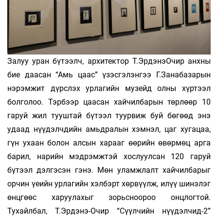
Залуу уран бүтээлч, архитектор Т.ЭрдэнэОчир анхны
бие даасан “Амь цаас” үзэсгэлэнгээ Г.Занабазарын
нэрэмжит дүрслэх урлагийн музейд олны хүртээл
болголоо. Тэрбээр цаасан хайчилбарын төрлөөр 10
гаруй жил тууштай бүтээл туурвиж буй бөгөөд энэ
удаад нүүдэлчдийн амьдралын хэмнэл, цаг хугацаа,
гүн ухаан болон алсын харааг өөрийн өвөрмөц арга
барил, нарийн мэдрэмжтэй хослуулсан 120 гаруй
бүтээл дэлгэсэн гэнэ. Мөн уламжлалт хайчилбарыг
орчин үеийн урлагийн хэлбэрт хөрвүүлж, илүү шинэлэг
өнцгөөс харуулахыг зорьсноороо онцлогтой.
Тухайлбал, Т.Эрдэнэ-Очир “Сүүлчийн нүүдэлчид-2”