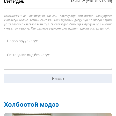
Сэтгэгдэл:
Таны IP: (216.73.216.39)
АНХААРУУЛГА: Уншигчдын бичсэн сэтгэгдэлд unuudur.mn хариуцлага
хүлээхгүй болно. Манай сайт ХХЗХ-ны журмын дагуу зүй зохисгүй зарим
үг, хэллэгийг хязгаарласан тул Та сэтгэгдэл бичихдээ бусдын эрх ашгийг
хүндэтгэн үзнэ үү. Хэм хэмжээ зөрчсөн сэтгэгдлийг админ устгах эрхтэй.
Илгээх
Холбоотой мэдээ