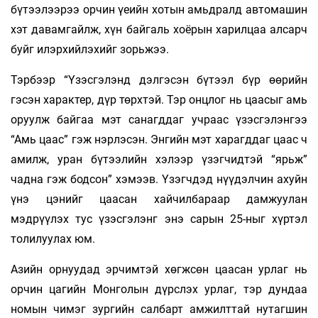
бүтээлээрээ орчин үеийн хотын амьдралд автомашин
хэт давамгайлж, хүн байгаль хоёрын харилцаа алсарч
буйг илэрхийлэхийг зорьжээ.
Тэрбээр “Үзэсгэлэнд дэлгэсэн бүтээл бүр өөрийн
гэсэн характер, дүр төрхтэй. Тэр онцлог нь цаасыг амь
оруулж байгаа мэт санагддаг учраас үзэсгэлэнгээ
“Амь цаас” гэж нэрлэсэн. Энгийн мэт харагддаг цаас ч
амилж, уран бүтээлийн хэлээр үзэгчидтэй “ярьж”
чадна гэж бодсон” хэмээв. Үзэгчдэд нүүдэлчин ахуйн
үнэ цэнийг цаасан хайчилбараар дамжуулан
мэдрүүлэх тус үзэсгэлэнг энэ сарын 25-ныг хүртэл
толилуулах юм.
Азийн орнуудад эрчимтэй хөгжсөн цаасан урлаг нь
орчин цагийн Монголын дүрслэх урлаг, тэр дундаа
номын чимэг зургийн салбарт амжилттай нутагшин