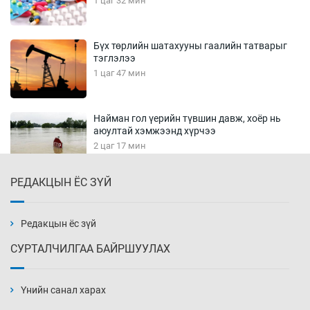
1 цаг 32 мин
Бүх төрлийн шатахууны гаалийн татварыг
тэглэлээ
1 цаг 47 мин
Найман гол үерийн түвшин давж, хоёр нь
аюултай хэмжээнд хүрчээ
2 цаг 17 мин
РЕДАКЦЫН ЁС ЗҮЙ
Монгол Улс дундаас дээш орлоготой
орнуудын тоонд багтав
2 цаг 47 мин
Редакцын ёс зүй
СУРТАЛЧИЛГАА БАЙРШУУЛАХ
Сошиал хийрхэлд “барьцаалагдсан” сайд,
дарга нарын туйлшрал
Үнийн санал харах
3 цаг 17 мин