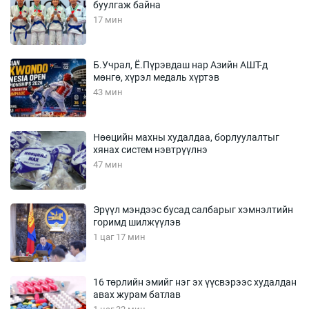
буулгаж байна
17 мин
Б.Учрал, Ё.Пүрэвдаш нар Азийн АШТ-д
мөнгө, хүрэл медаль хүртэв
43 мин
Нөөцийн махны худалдаа, борлуулалтыг
хянах систем нэвтрүүлнэ
47 мин
Эрүүл мэндээс бусад салбарыг хэмнэлтийн
горимд шилжүүлэв
1 цаг 17 мин
16 төрлийн эмийг нэг эх үүсвэрээс худалдан
авах журам батлав