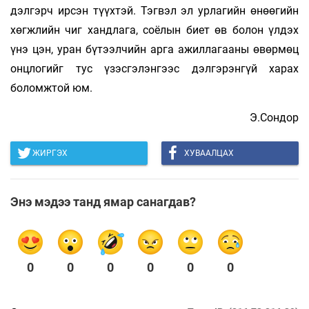
дэлгэрч ирсэн түүхтэй. Тэгвэл эл урлагийн өнөөгийн
хөгжлийн чиг хандлага, соёлын биет өв болон үлдэх
үнэ цэн, уран бүтээлчийн арга ажиллагааны өвөрмөц
онцлогийг тус үзэсгэлэнгээс дэлгэрэнгүй харах
боломжтой юм.
Э.Сондор
ЖИРГЭХ
ХУВААЛЦАХ
Энэ мэдээ танд ямар санагдав?
0
0
0
0
0
0