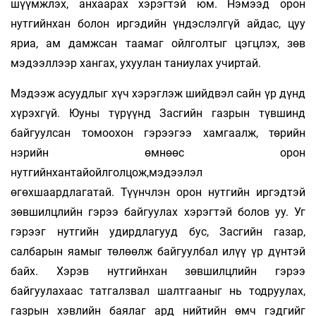
шүүмжлэх, анхаарах хэрэгтэй юм. Нэмээд орон
нутгийнхан болон иргэдийн үндэслэлгүй айдас, цуу
яриа, ам дамжсан таамаг ойлголтыг цэгцлэх, зөв
мэдээллээр хангах, ухуулан таниулах учиртай.
Мэдээж асуудлыг хүч хэрэглэж шийдвэл сайн үр дүнд
хүрэхгүй. Юуны түрүүнд Засгийн газ­рын түвшинд
байгуулсан томоохон гэрээгээ хамгаалж, төрийн
нэрийн өмнөөс орон
нутгийнхантайойлголцож,мэдээлэл
өгөхшаардлагатай. Түүнчлэн орон нутгийн иргэдтэй
зөвшилцлийн гэрээ байгуулах хэрэгтэй болов уу. Уг
гэрээг нут­гийн удирдлагууд бус, Засгийн газар,
салбарын яамыг төлөөлж байгуулбал илүү үр дүнтэй
байх. Хэрэв нутгийнхан зөвшилцлийн гэрээ
байгуулахаас татгалзвал шалтгааныг нь тодруулах,
газрын хэвлийн баялаг ард нийтийн өмч гэдгийг