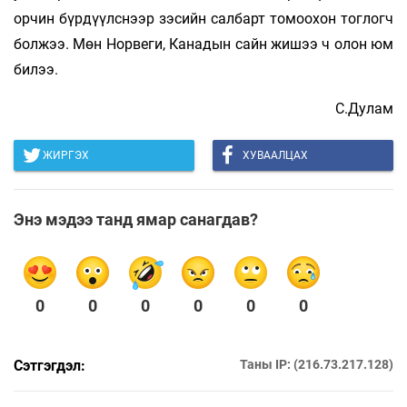
орчин бүрдүүлснээр зэсийн салбарт томоохон тоглогч
болжээ. Мөн Норвеги, Канадын сайн жишээ ч олон юм
билээ.
С.Дулам
ЖИРГЭХ
ХУВААЛЦАХ
Энэ мэдээ танд ямар санагдав?
0
0
0
0
0
0
Сэтгэгдэл:
Таны IP: (216.73.217.128)