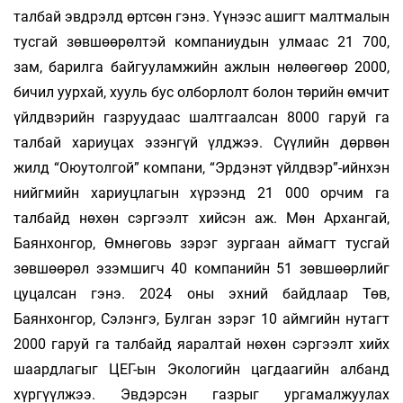
талбай эвдрэлд өртсөн гэнэ. Үүнээс ашигт малтмалын
тусгай зөвшөөрөлтэй компаниудын улмаас 21 700,
зам, барилга байгууламжийн ажлын нөлөөгөөр 2000,
бичил уурхай, хууль бус олборлолт болон төрийн өмчит
үйлдвэрийн газруудаас шалтгаалсан 8000 гаруй га
талбай хариуцах эзэнгүй үлджээ. Сүүлийн дөрвөн
жилд “Оюутолгой” компани, “Эрдэнэт үйлдвэр”-ийнхэн
нийгмийн хариуцлагын хүрээнд 21 000 орчим га
талбайд нөхөн сэргээлт хийсэн аж. Мөн Архангай,
Баянхонгор, Өмнөговь зэрэг зургаан аймагт тусгай
зөвшөөрөл эзэмшигч 40 компанийн 51 зөвшөөрлийг
цуцалсан гэнэ. 2024 оны эхний байдлаар Төв,
Баянхонгор, Сэлэнгэ, Булган зэрэг 10 аймгийн нутагт
2000 гаруй га талбайд яаралтай нөхөн сэргээлт хийх
шаардлагыг ЦЕГ-ын Экологийн цагдаагийн албанд
хүргүүлжээ. Эвдэрсэн газрыг ургамалжуулах