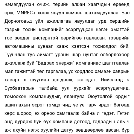
нэмэгдүүлэн очиж, төрийн албан хаагчдын өрөөнд
орж, MNREC-г хөөж явуул хэмээн шахамдууллаа. Бас
Дорноговьд үйл ажиллагаа явуулдаг урд хөршийн
газрын тосны компанийг эсэргүүцсэн нэгэн эмэгтэй
тос зөөдөг цистернтэй өөрийгөө гавласан, тээврийн
автомашины цувааг хааж хэвтсэн тохиолдол бий.
Түүнчлэн тус аймагт ураны шар нунтаг олборлохоор
ажиллаж буй “Бадрах энержи” компаниас шалтгаалан
мал га­жигтай төл гаргалаа, ус хордлоо хэмээн хав­рын
хаварт л шуугиан дэгдээж, жагсдаг. Нийслэлд ч
Сүхбаатарын талбайд уул уурхайг эсэргүүцэгчид,
томоохон компаниудыг, ялангуяа Оюутолгой ордыг
ашиглахын эсрэг тэмцэгчид үе үе гарч ирдэг бөгөөд
хөрс шороо, эх орноо хамгаалж байна л гэдэг. Гэтэл
энд дурдаж буй бүх компани дотоод, гадаадын аль ч
аж ахуйн нэгж хуулийн дагуу зөвшөөрлөө авсан, бүр