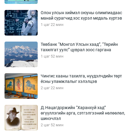
Олон улсын хиймэл оюуны олимпиадаас
манай сурагчид хос хүрэл медаль хүртэв
1 цаг 22 мин
Төвбанк “Монгол Улсын хаад”, “Төрийн
тахилгат уулс” цуврал зоос гаргана
1 цаг 52 мин
Чингис хааны тахилга, нүүдэлчдийн төрт
ёсны уламжлалыг хэлэлцэв
2 цаг 22 мин
Д.Нацагдоржийн “Харанхуй хад”
өгүүллэгийн арга, сэтгэлгээний нөлөөлөл,
шинэчлэл
2 цаг 52 мин