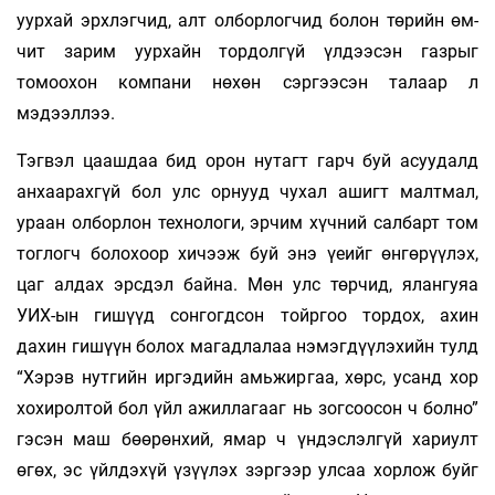
уурхай эрх­лэгчид, алт олборлогчид болон төрийн өм­
чит зарим уурхайн тордолгүй үлдээсэн газ­рыг
томоохон компани нөхөн сэргээсэн талаар л
мэдээллээ.
Тэгвэл цаашдаа бид орон нутагт гарч буй асуудалд
анхаарахгүй бол улс орнууд чухал ашигт малтмал,
ураан олборлон технологи, эрчим хүчний салбарт том
тоглогч болохоор хичээж буй энэ үеийг өнгөрүүлэх,
цаг алдах эрсдэл байна. Мөн улс төрчид, ялангуяа
УИХ-ын гишүүд сонгогдсон тойргоо тордох, ахин
дахин гишүүн болох магадлалаа нэмэгдүүлэхийн тулд
“Хэрэв нутгийн иргэдийн амьжиргаа, хөрс, усанд хор
хохиролтой бол үйл ажиллагааг нь зогсоосон ч болно”
гэсэн маш бөөрөнхий, ямар ч үндэслэлгүй хариулт
өгөх, эс үйлдэхүй үзүүлэх зэргээр улсаа хорлож буйг