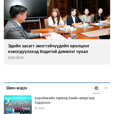
Эдийн засагт эмэгтэйчүүдийн оролцоог
нэмэгдүүлэхэд бодитой дэмжлэг чухал
2026-08-05
Шинэ мэдээ
Аэробикийн төрөлд Азийн аваргаар
тодорлоо
52 мин