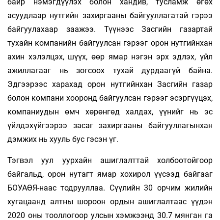
байр нэмэгдүүлэх болон хандив, тусламж өгөх
асуудлаар нутгийн захиргааны байгуул­лагатай гэрээ
байгуулахаар заажээ. Түүнээс Засгийн газартай
тухайн компанийн байгуулсан гэрээг орон нутгийнхан
ахин хэлэлцэх, шүүх, өөр ямар нэгэн эрх эдлэх, үйл
ажиллагааг нь зогсоох тухай дурдаагүй байна.
Эдгээрээс харахад орон нутгийнхан Засгийн газар
болон компани хооронд байгуулсан гэрээг эсэргүүцэх,
компаниудын өмч хөрөнгөд халдах, үүнийг нь эс
үйлдэхүйгээрээ засаг захиргааны байгууллагынхан
дэмжих нь хууль бус гэсэн үг.
Тэгвэл уул уурхайн ашиглалттай холбоотойгоор
байгальд, орон нутагт ямар хохирол үүсээд байгааг
БОУАӨЯ-наас тодрууллаа. Сүүлийн 30 орчим жилийн
хугацаанд алтны шороон ордын ашиглалтаас үүдэн
2020 оны тооллогоор улсын хэмжээнд 30.7 мянган га