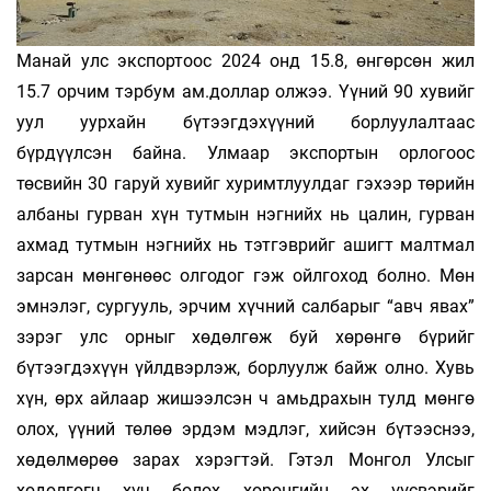
Манай улс экспортоос 2024 онд 15.8, өнгөрсөн жил
15.7 орчим тэрбум ам.доллар олжээ. Үүний 90 хувийг
уул уурхайн бүтээг­дэхүүний борлуулалтаас
бүрдүүлсэн байна. Улмаар экспортын орлогоос
төсвийн 30 гаруй хувийг хуримтлуулдаг гэхээр төрийн
албаны гурван хүн тутмын нэгнийх нь цалин, гурван
ахмад тутмын нэгнийх нь тэтгэврийг ашигт малтмал
зарсан мөнгөнөөс олгодог гэж ойлгоход болно. Мөн
эмнэлэг, сургууль, эрчим хүчний салбарыг “авч явах”
зэрэг улс орныг хөдөлгөж буй хөрөнгө бүрийг
бүтээгдэхүүн үйлдвэрлэж, борлуулж байж олно. Хувь
хүн, өрх айлаар жишээлсэн ч амьдрахын тулд мөнгө
олох, үүний төлөө эрдэм мэдлэг, хийсэн бүтээснээ,
хөдөлмөрөө зарах хэрэгтэй. Гэтэл Монгол Улсыг
хөдөлгөгч хүч болох хөрөнгийн эх үүсвэрийг