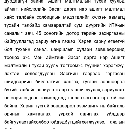
дурдаагүй байна. Ашигт малтмалын тухай хуульд
аймаг, нийслэлийн Засаг дарга нар ашигт малтмал
хайх талбайн солбицлын мэдэгдлийг хүлээн авмагц
тухайн талбайд хамааралтай сум, дүүргийн ИТХ-ын
саналыг авч, 45 хоногийн до­тор төрийн захиргааны
байгууллагад хариу өгнө гэжээ. Хэрэв хариу өгөөгүй
бол тухайн санал, байршлыг хүлээн зөвшөөрсөнд
тооцох аж. Мөн аймгийн Засаг дарга нар Ашигт
малтмалын тухай хууль тогтоомж, түүнийг хэрэгжүү­
лэхтэй холбогдуулан Засгийн газраас гаргасан
шийдвэрийн биелэлтийг хангах, тусгай зөв­шөөрөл
бүхий талбайг зориулалтаар нь ашиглуулах, зориулалт
нь өөрчлөгдсөн тохиол­долд таслан зогсоох эрхтэй юм
байна. Харин тусгай зөвшөөрөл эзэмшигч нь байгаль
орчныг хамгаалах, уурхай ашиглах, үйлдвэр
байгуулахтайхолбоотойдэдбүтцийгхөгжүүлэх, ажлын