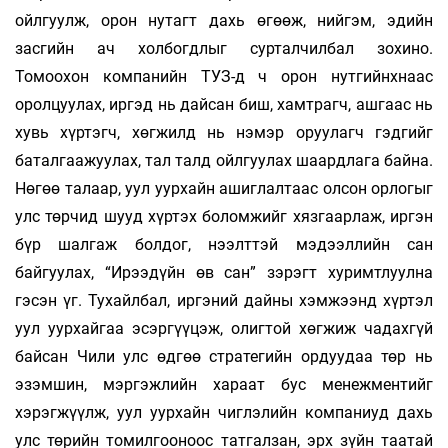
ойлгуулж, орон нутагт дахь өгөөж, нийгэм, эдийн
засгийн ач холбогдлыг сурталчилбал зохино.
Томоохон компанийн ТУЗ-д ч орон нутгийнхнаас
оролцуулах, иргэд нь дайсан биш, хамтрагч, ашгаас нь
хувь хүртэгч, хөгжилд нь нэмэр оруулагч гэдгийг
баталгаажуулах, тал талд ойлгуулах шаардлага байна.
Нөгөө талаар, уул уурхайн ашиглалтаас олсон орлогыг
улс төрчид шууд хүртэх боломжийг хязгаарлаж, иргэн
бүр шалгаж болдог, нээлттэй мэдээллийн сан
байгуулах, “Ирээдүйн өв сан” зэрэгт хуримтлуулна
гэсэн үг. Тухайлбал, иргэний дайны хэмжээнд хүртэл
уул уурхайгаа эсэргүүцэж, олигтой хөгжиж чадахгүй
байсан Чили улс өдгөө стратегийн ордуудаа төр нь
эзэмшин, мэргэжлийн хараат бус менежментийг
хэрэгжүүлж, уул уурхайн чиг­лэлийн компаниуд дахь
улс төрийн томилгооноос татгалзан, эрх зүйн таатай