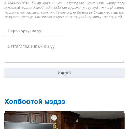
АНХААРУУЛГА: Уншигчдын бичсэн сэтгэгдэлд unuudur.mn хариуцлага
хүлээхгүй болно. Манай сайт ХХЗХ-ны журмын дагуу зүй зохисгүй зарим
үг, хэллэгийг хязгаарласан тул Та сэтгэгдэл бичихдээ бусдын эрх ашгийг
хүндэтгэн үзнэ үү. Хэм хэмжээ зөрчсөн сэтгэгдлийг админ устгах эрхтэй.
Илгээх
Холбоотой мэдээ