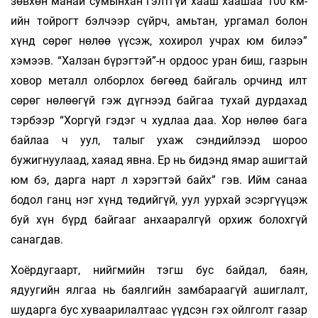
зөвхөн манай сумынхан гэлтгүй хааш хаашаа 100 км-
ийн тойрогт бэлчээр сүйрч, амьтан, ургамал болон
хүнд сөрөг нө­лөө үүсэж, хохирол учрах юм билээ”
хэмээв. “Халзан бүрэгтэй”-н ордоос уран биш, газрын
ховор металл олборлох бөгөөд байгаль орчинд илт
сөрөг нөлөөгүй гэж дүгнээд байгаа тухай дурдахад
тэрбээр “Хоргүй гэдэг ч худлаа даа. Хор нөлөө бага
байлаа ч уул, талыг ухаж сэндийлээд шороо
бужигнуулаад, хаяад явна. Ер нь бидэнд ямар ашигтай
юм бэ, дарга нарт л хэрэгтэй байх” гэв. Ийм санаа
бодол ганц нэг хүнд төдийгүй, уул уурхай эсэргүүцэж
буй хүн бүрд байгааг анхааралгүй орхиж болохгүй
санагдав.
Хоёрдугаарт, нийгмийн тэгш бус байдал, баян,
ядуугийн ялгаа нь баялгийн замбараагүй ашиглалт,
шударга бус хуваарилалтаас үүдсэн гэх ойлголт газар