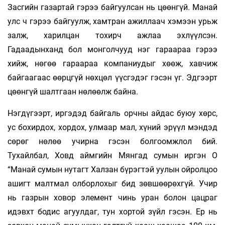
Засгийн газартай гэрээ байгуулсан нь цөөнгүй. Манай
улс ч гэрээ байгуулж, хамт­ран ажиллаач хэмээн урьж
залж, харилцан тохирч ажлаа эхлүүлсэн.
Гадаадынханд бол монголчууд нэг гараараа гэрээ
хийж, нөгөө гараараа ком­паниудыг хөөж, хавчиж
байгаагаас өөрц­гүй нөхцөл үүсгэдэг гэсэн үг. Эдгээрт
цөөн­гүй шалтгаан нөлөөлж байна.
Нэгдүгээрт, иргэдэд байгаль орчны айдас буюу хөрс,
ус бохирдох, хордох, улмаар мал, хүний эрүүл мэндэд
сөрөг нөлөө учирна гэсэн болгоомжлол бий.
Тухайлбал, Ховд аймгийн Мянгад сумын иргэн О
“Манай сумын нутагт Халзан бүрэгтэй уулын ойролцоо
ашигт малтмал олборлохыг бид зөвшөөрөхгүй. Учир
нь газрын ховор элемент чинь уран болон цацраг
идэвхт бодис агуулдаг, тун хортой зүйл гэ­сэн. Ер нь