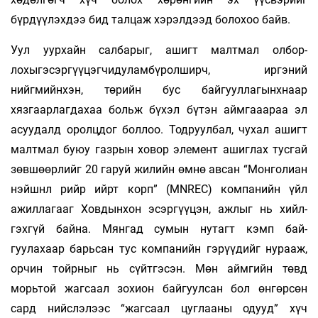
бүрдүүлэхдээ бид талцаж хэрэлдээд болохоо байв.
Уул уурхайн салбарыг, ашигт малтмал олбор­
лохыгэсэргүүцэгчидуламбүрол­ширч, иргэний
нийгмийнхэн, төрийн бус байгууллагынхнаар
хязгаарлагдахаа больж бүхэл бүтэн аймгааараа эл
асуудалд оролцдог боллоо. Тодруулбал, чухал ашигт
малтмал буюу газрын ховор элемент ашиглах тусгай
зөвшөөрлийг 20 гаруй жилийн өмнө авсан “Монголиан
нэйшнл рийр ийрт корп” (MNREC) компанийн үйл
ажиллагааг Ховдынхон эсэргүүцэн, ажлыг нь хийл­
гэхгүй байна. Мянгад сумын нутагт кэмп бай­
гуулахаар барьсан тус компанийн гэрүүдийг нурааж,
орчин тойрныг нь сүйтгэсэн. Мөн аймгийн төвд
морьтой жагсаал зохион бай­гуулсан бол өнгөрсөн
сард нийслэлээс “жаг­саал цуглааны одууд” хүч