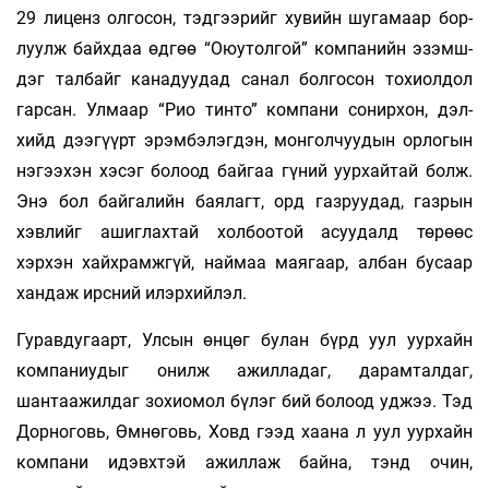
29 лиценз ол­го­сон, тэдгээрийг хувийн шугамаар бор­
луулж байхдаа өдгөө “Оюутолгой” компанийн эзэмш­
дэг талбайг канадуудад санал болгосон тохиолдол
гар­сан. Улмаар “Рио тинто” компани сонирхон, дэл­
хийд дээгүүрт эрэмбэлэгдэн, монгол­чуу­дын орлогын
нэгээхэн хэсэг болоод байгаа гүний уурхайтай болж.
Энэ бол байгалийн бая­лагт, орд газруудад, газрын
хэвлийг ашиглах­тай холбоотой асуудалд төрөөс
хэрхэн хайх­рамжгүй, наймаа маягаар, албан бусаар
хандаж ирсний илэрхийлэл.
Гуравдугаарт, Улсын өнцөг булан бүрд уул уурхайн
компаниудыг онилж ажилладаг, дарамталдаг,
шантаажилдаг зохиомол бүлэг бий болоод уджээ. Тэд
Дорноговь, Өмнөговь, Ховд гээд хаана л уул уурхайн
компани идэвхтэй ажиллаж байна, тэнд очин,