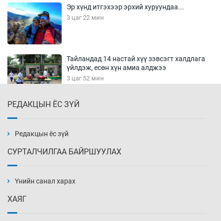
Эр хүнд итгэхээр эрхий хуруундаа...
3 цаг 22 мин
Тайландад 14 настай хүү зэвсэгт халдлага
үйлдэж, есөн хүн амиа алджээ
3 цаг 52 мин
РЕДАКЦЫН ЁС ЗҮЙ
Хүннү рок буюу монгол онгод
4 цаг 22 мин
Редакцын ёс зүй
СУРТАЛЧИЛГАА БАЙРШУУЛАХ
Сарьсан багваахайнууд голын эрэг дагуух
барилга, байгууламжийн дээвэрт үүрлэжээ
Үнийн санал харах
4 цаг 52 мин
ХАЯГ
Цагдаагийн алба хаагчийг мөргөж зугтсан