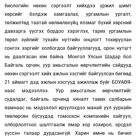
биологийн нөхөн сэргээлт хийхдээ үржил шимт
хөрсийг бэлдэж хамгаалах, ургамлын ургалт,
төлжилтөд таатай нөлөөлөхүйц ялзмаг бүхий хөрсний
давхарга үүсгэх бордоо хэрэглэх, тарих ургамлын
төрөл зүйлийг тухайн нутгийн онцлогт тохируулан
сонгох зэргийг холбогдох байгууллагууд, орон нутагт
нь даалгасан юм байна. Монгол Улсын Шадар бол
Байгаль орчин, уур амьсгалын өөрчлөлтийн сайдууд
нөхөн сэргээлт хийх ажлын хэсгийг байгуулсан бөгөөд
21 аймагт дэд ажлын хэсгүүд ажиллаж буйг БОУАӨЯ-
наас мэдээллээ. Уур амьсгалын өөрчлөлтийг
судалдаг, байгаль орчинд хя­налт тавих салбарын
яамнаас нь мэдээлэл ирүү­лэхдээ манай уул уурхайн
төвлөрсөн бүсүүдэд томоохон компанийн хайгуул,
олборлолтоос шалтгаалж ямар хор хохирол, эрсдэл
үүссэн талаар дурдсангүй. Харин өмнө нь бичил