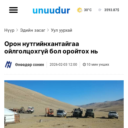
30°C
3593.87
$
Нүүр
Эдийн засаг
Уул уурхай
Орон нутгийнхантайгаа
ойлголцохгүй бол оройтох нь
Өнөөдөр сонин
2026-02-03 12:00
10 мин унших