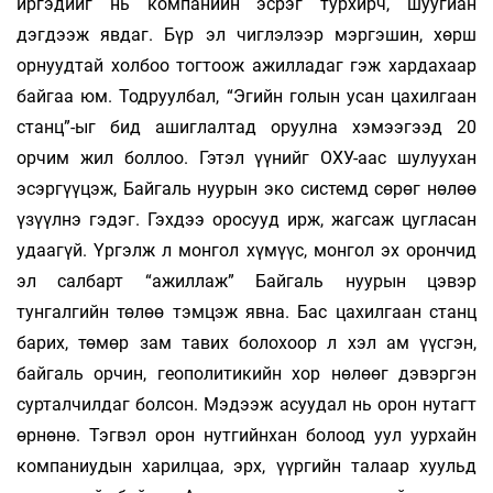
иргэдийг нь компанийн эсрэг турхирч, шуугиан
дэгдээж явдаг. Бүр эл чиглэлээр мэргэшин, хөрш
орнуудтай холбоо тогтоож ажилладаг гэж хардахаар
байгаа юм. Тодруулбал, “Эгийн голын усан цахилгаан
станц”-ыг бид ашиглалтад оруулна хэмээгээд 20
орчим жил боллоо. Гэтэл үүнийг ОХУ-аас шулуухан
эсэргүүцэж, Байгаль нуурын эко системд сөрөг нөлөө
үзүүлнэ гэдэг. Гэхдээ оросууд ирж, жагсаж цугласан
удаагүй. Үргэлж л монгол хүмүүс, монгол эх орончид
эл салбарт “ажиллаж” Байгаль нуурын цэвэр
тунгалгийн төлөө тэмцэж явна. Бас цахилгаан станц
барих, төмөр зам тавих болохоор л хэл ам үүсгэн,
байгаль орчин, геополитикийн хор нөлөөг дэвэргэн
сурталчилдаг болсон. Мэдээж асуудал нь орон нутагт
өрнөнө. Тэгвэл орон нутгийнхан болоод уул уурхайн
компаниудын харилцаа, эрх, үүргийн талаар хуульд