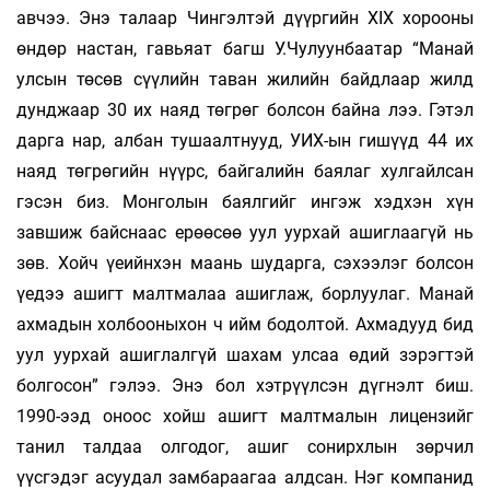
авчээ. Энэ талаар Чингэлтэй дүүргийн XIX хорооны
өндөр настан, гавьяат багш У.Чулуунбаатар “Манай
улсын төсөв сүүлийн таван жилийн байдлаар жилд
дунджаар 30 их наяд төгрөг болсон байна лээ. Гэтэл
дарга нар, албан тушаалтнууд, УИХ-ын гишүүд 44 их
наяд төгрөгийн нүүрс, байгалийн баялаг хулгайлсан
гэсэн биз. Монголын баялгийг ингэж хэдхэн хүн
завшиж байснаас ерөөсөө уул уурхай ашиглаагүй нь
зөв. Хойч үеийнхэн маань шударга, сэхээлэг болсон
үедээ ашигт малтмалаа ашиглаж, борлуулаг. Ма­най
ахмадын холбооныхон ч ийм бодолтой. Ахмадууд бид
уул уурхай ашиглалгүй шахам улсаа өдий зэрэгтэй
болгосон” гэлээ. Энэ бол хэтрүүлсэн дүгнэлт биш.
1990-ээд оноос хойш ашигт малтмалын лицензийг
танил талдаа олгодог, ашиг сонирхлын зөрчил
үүсгэдэг асуудал зам­бараагаа алдсан. Нэг компанид