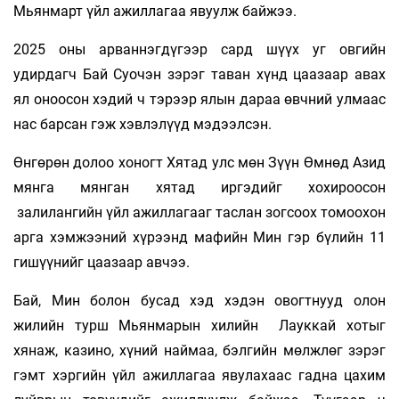
Мьянмарт үйл ажиллагаа явуулж байжээ.
2025 оны арваннэгдүгээр сард шүүх уг овгийн
удирдагч Бай Суочэн зэрэг таван хүнд цаазаар авах
ял оноосон хэдий ч тэрээр ялын дараа өвчний улмаас
нас барсан гэж хэвлэлүүд мэдээлсэн.
Өнгөрөн долоо хоногт Хятад улс мөн Зүүн Өмнөд Азид
мянга мянган хятад иргэдийг хохироосон
залилангийн үйл ажиллагааг таслан зогсоох томоохон
арга хэмжээний хүрээнд мафийн Мин гэр бүлийн 11
гишүүнийг цаазаар авчээ.
Бай, Мин болон бусад хэд хэдэн овогтнууд олон
жилийн турш Мьянмарын хилийн Лауккай хотыг
хянаж, казино, хүний наймаа, бэлгийн мөлжлөг зэрэг
гэмт хэргийн үйл ажиллагаа явулахаас гадна цахим