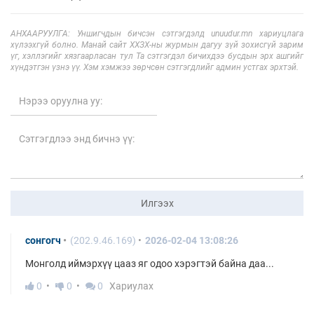
АНХААРУУЛГА: Уншигчдын бичсэн сэтгэгдэлд unuudur.mn хариуцлага
хүлээхгүй болно. Манай сайт ХХЗХ-ны журмын дагуу зүй зохисгүй зарим
үг, хэллэгийг хязгаарласан тул Та сэтгэгдэл бичихдээ бусдын эрх ашгийг
хүндэтгэн үзнэ үү. Хэм хэмжээ зөрчсөн сэтгэгдлийг админ устгах эрхтэй.
Илгээх
сонгогч
(202.9.46.169)
2026-02-04 13:08:26
Монголд иймэрхүү цааз яг одоо хэрэгтэй байна даа...
0
0
0
Хариулах