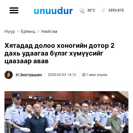
30°C
3593.87
$
Нүүр
Ертөнц
Нийгэм
Хятадад долоо хоногийн дотор 2
дахь удаагаа бүлэг хүмүүсийг
цаазаар авав
Н.Энхтүвшин
2026-02-03 14:12
1 мин унших