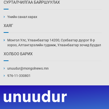
СУРТАЛЧИЛГАА БАЙРШУУЛАХ
АНУ-ын Цэргийн кибер командлалаын
ажилтнууд амиа хорлох явдал эрс
нэмэгджээ
Үнийн санал харах
Уржигдар 13 цаг 52 мин
ХАЯГ
Монголын шигшээ Хонконгийн багийг ялж,
эхний хожлоо авлаа
Монгол Улс, Улаанбаатар 14200, Сүхбаатар дүүрэг 8-р
Уржигдар 13 цаг 30 мин
хороо, Алтангэрэлийн гудамж, Улаанбаатар зочид буудал
ХОЛБОО БАРИХ
Техникийн өндөр үзүүлэлттэй агаарын хөлөг
худалдан авах хүсэлтээ уламжлав
unuudur@mongolnews.mn
Уржигдар 13 цаг 00 мин
976-11-330801
“Шатахууны бус, бодлогын хомсдол
нүүрлээд байна”
Уржигдар 12 цаг 30 мин