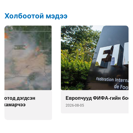
Холбоотой мэдээ
Европчууд ФИФА-гийн боссын эсрэг
2026-08-05