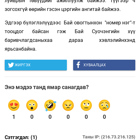
луйврын төвүүдийг ажиллуулж байжээ. Түүгээр ч
зогсохгүй өөрийн гэсэн цэргийн ангитай байжээ.
Эдгээр бүлэглэлүүдээс Бай овогтынхон "номер нэг"-т
тооцдог байсан гэж Бай Суочэнгийн хүү
баривчлагдсаныхаа дараа хэвлэлийнхэнд
ярьсанбайна.
ЖИРГЭХ
ХУВААЛЦАХ
Энэ мэдээ танд ямар санагдав?
1
0
0
0
0
0
Сэтгэгдэл: (1)
Таны IP: (216.73.216.125)