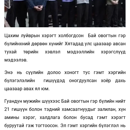
Цахим луйврын хэрэгт холбогдсон Бай овогтын гэр
бүлийнхний дөрвөн хүнийг Хятадад улс цаазаар авсан
тухай төрийн хэвлэл мэдээллийн хэрэгслүүд
мэдээлэв.
Энэ нь сүүлийн долоо хоногт тус гэмт хэргийн
бүлэгэлэлийн гишүүдэд оногдуулсан хоёр дахь
цаазаар авах ял юм.
Гуандун мужийн шүүхээс Бай овогтын гэр бүлийн нийт
21 гишүүн болон тэдний хамсаатнуудыг залилан, хүн
амины хэрэг, халдлага болон бусад гэмт хэрэгт
буруутай гэж тогтоосон. Эл гэмт хэргийн бүлэглэл нь