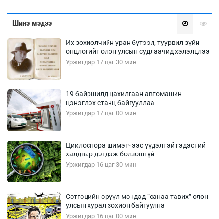
Шинэ мэдээ
Их зохиолчийн уран бүтээл, туурвил зүйн
онцлогийг олон улсын судлаачид хэлэлцлээ
Уржигдар 17 цаг 30 мин
19 байршилд цахилгаан автомашин
цэнэглэх станц байгууллаа
Уржигдар 17 цаг 00 мин
Циклоспора шимэгчээс үүдэлтэй гэдэсний
халдвар дэгдэж болзошгүй
Уржигдар 16 цаг 30 мин
Сэтгэцийн эрүүл мэндэд “санаа тавих” олон
улсын хурал зохион байгуулна
Уржигдар 16 цаг 00 мин