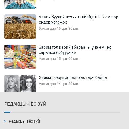
Улаан буудай ихэнх талбайд 10-12 см-ээр
өндөр ургажээ
Уржигдар 15 цаг 30 мин
Зарим гол нэрийн барааны үнэ өмнөх
сарынхаас буурчээ
Уржигдар 15 цаг 00 мин
Хиймэл оюун хяналтаас гарч байна
Уржигдар 14 цаг 30 мин
РЕДАКЦЫН ЁС ЗҮЙ
Эмэгтэйчүүд Бээжин, эрэгтэйчүүд Японд
бэлтгэл базаахаар хилийн дээс алхлаа
Уржигдар 14 цаг 00 мин
Редакцын ёс зүй