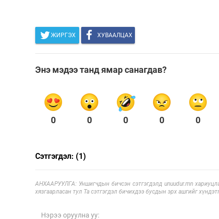
ЖИРГЭХ
ХУВААЛЦАХ
Энэ мэдээ танд ямар санагдав?
0
0
0
0
0
Сэтгэгдэл: (1)
АНХААРУУЛГА: Уншигчдын бичсэн сэтгэгдэлд unuudur.mn хариуцла
хязгаарласан тул Та сэтгэгдэл бичихдээ бусдын эрх ашгийг хүндэтг