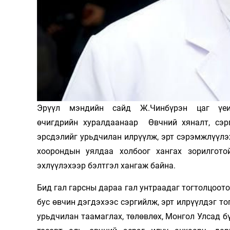
Олимп 2024
Эрүүл мэндийн сайд Ж.Чинбүрэн цаг үеий
өчигдрийн хуралдаанаар Өвчний хяналт, сэр
эрсдэлийг урьдчилан илрүүлж, эрт сэрэмжлүүлэ
хоорондын уялдаа холбоог хангах зорилгот
эхлүүлэхээр бэлтгэл хангаж байна.
Бид гал гарсны дараа гал унтраадаг тогтолцоото
бус өвчин дэгдэхээс сэргийлж, эрт илрүүлдэг то
урьдчилан таамаглах, төлөвлөх, Монгол Улсад б