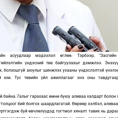
н асуудлаар мэдээлэл өглөө. Тэрбээр, "Засгийн
гийлэлтийн үндэсний төв байгуулахыг дэмжлээ. Энэхү
х, болзошгүй аюулыг шинжлэх ухааны үндэслэлтэй үнэлэн
ой юм. Тус төвийн үйл ажиллагааг энэ оны тавдугаа
й байна. Галыг гарахаас өмнө буюу аливаа халдарт болон
гтолцоог бий болгох шаардлагатай. Өөрөөр хэлбэл, алива
үртгэгдэж буй өвчлөлүүдэд тогтмол хяналт тавих нь дара