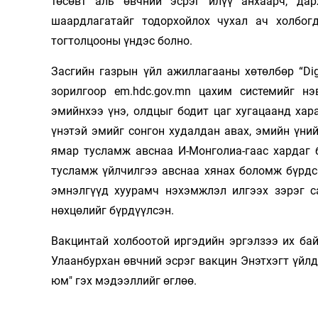
төсөвт аль өвчний эсрэг илүү анхаарч, да
шаардлагатайг тодорхойлох чухал ач холбог
тогтолцооны үндэс болно.
Засгийн газрын үйл ажиллагааны хөтөлбөр “Dig
зорилгоор em.hdc.gov.mn цахим системийг нэ
эмийнхээ үнэ, олдцыг бодит цаг хугацаанд хар
үнэтэй эмийг сонгон худалдан авах, эмийн үни
ямар тусламж авснаа И-Монголиа-гаас хардаг 
тусламж үйлчилгээ авснаа хянах боломж бүрдс
эмнэлгүүд хуурамч нэхэмжлэл илгээх зэрэг са
нөхцөлийг бүрдүүлсэн.
Вакцинтай холбоотой иргэдийн эргэлзээ их бай
Улаанбурхан өвчний эсрэг вакцин Энэтхэгт үйл
юм" гэх мэдээллийг өглөө.