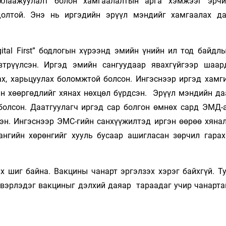
рхлаажуулалт болон хамгаалалтын арга хэмжээг эрч
долтой. Энэ нь иргэдийн эрүүл мэндийг хамгаалах д
ital First” бодлогын хүрээнд эмийн үнийн ил тод байдлы
втрүүлсэн. Иргэд эмийн сангуудаар явахгүйгээр шаар
ах, харьцуулах боломжтой болсон. Ингэснээр иргэд хамг
йн хөөргөдлийг хянах нөхцөл бүрдсэн. Эрүүл мэндийн да
болсон. Даатгуулагч иргэд сар болгон өмнөх сард ЭМД-
эн. Ингэснээр ЭМС-гийн санхүүжилтэд иргэн өөрөө хянал
нгийн хөрөнгийг хууль бусаар ашигласан зөрчил гарах
х шиг байна. Вакцины чанарт эргэлзэх хэрэг байхгүй. Ту
двэрлэдэг вакциныг дэлхий даяар тараадаг учир чанарта