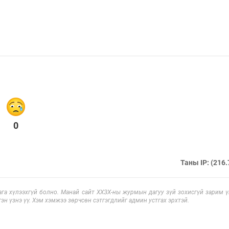
0
Таны IP: (216.
га хүлээхгүй болно. Манай сайт ХХЗХ-ны журмын дагуу зүй зохисгүй зарим үг
эн үзнэ үү. Хэм хэмжээ зөрчсөн сэтгэгдлийг админ устгах эрхтэй.