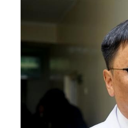
126-гийн НЭГ
Ертөнц
Спорт
Нийгэм
Бөх
Техник технологи
Сагсан бөмбөг
Шинжлэх ухаан
Хөлбөмбөг
Сонин хачин
Олимпын төрөл
Дэлхийн монгол
Тулааны спорт
Олимпын бус төр