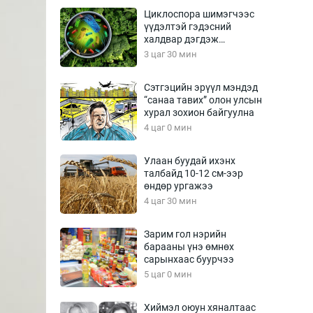
Урлагтай яриа
Циклоспора шимэгчээс
өрчил
үүдэлтэй гэдэсний
халдвар дэгдэж
энд-Эрхэм баян
болзошгүй
3 цаг 30 мин
Сэтгэцийн эрүүл мэндэд
“санаа тавих” олон улсын
хүний үг
хурал зохион байгуулна
4 цаг 0 мин
Улаан буудай ихэнх
талбайд 10-12 см-ээр
ага
Бусад
өндөр ургажээ
4 цаг 30 мин
Фото
сурвалжлагч
Видео
Зарим гол нэрийн
Инфографик
барааны үнэ өмнөх
сарынхаас буурчээ
Санал асуулга
5 цаг 0 мин
Хиймэл оюун хяналтаас