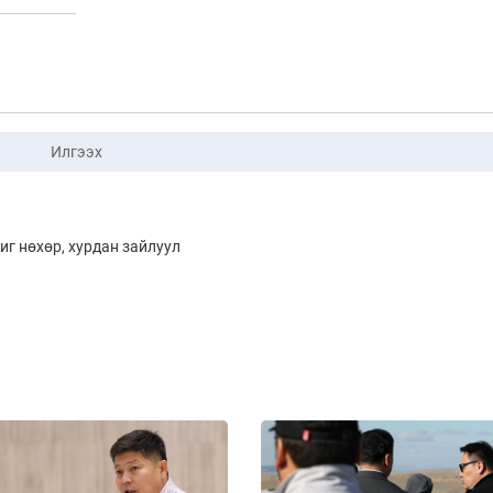
Илгээх
иг нөхөр, хурдан зайлуул