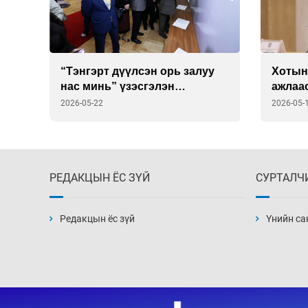
рах
“Тэнгэрт дүүлсэн орь залуу
Хотын
а
нас минь” үзэсгэлэн
ажлаа
дэлгэлээ
2026-05-22
2026-05-
РЕДАКЦЫН ЁС ЗҮЙ
СУРТАЛЧ
Редакцын ёс зүй
Үнийн са