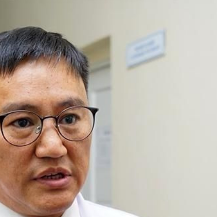
Ханш
Хэрэг з
Эрэлттэй мэдээ
Эрүүл м
Хууль ёс
Хүмүүс
Албаны 
Бусад
Life style
Ярилцл
Зөвлөгөө
Хоймор
Өнөөдрийн тухай
Уншигч-
өл