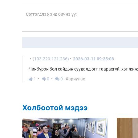
(103.229.121.236)
2026-03-11 09:25:08
Чинбүрэн бол сайдын суудалд огт таарахгүй, хэт жиж
1
0
0
Хариулах
Холбоотой мэдээ