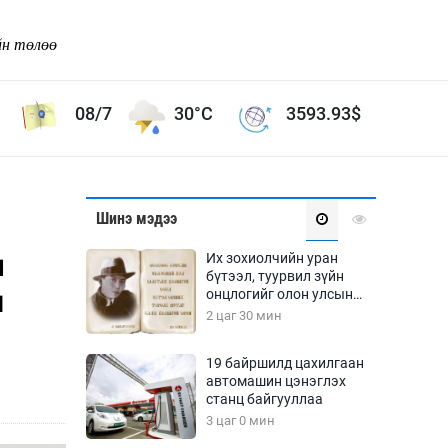
йн төлөө
08/7
30°C
3593.93
$
Соёл урлаг
Шинэ мэдээ
ой хөгжлийн зорилго -
Сонгодог урлаг
н
Их зохиолчийн уран
Ардын урлаг
бүтээл, туурвил зүйн
л
онцлогийг олон улсын
Дүрслэх урлаг
судлаачид хэлэлцлээ
2 цаг 30 мин
Өв соёл
таг
Кино урлаг
19 байршилд цахилгаан
автомашин цэнэглэх
 орчин
Цирк
станц байгууллаа
ол
3 цаг 0 мин
Рок поп, хип хоп
энд