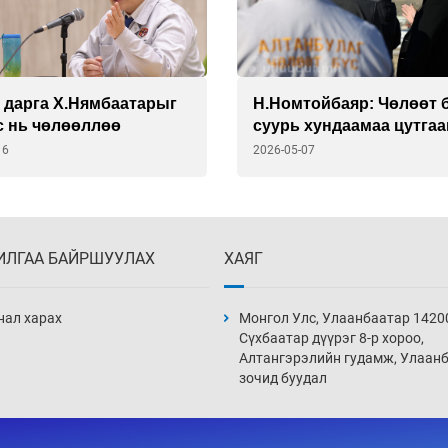
 дарга Х.Нямбаатарыг
Н.Номтойбаяр: Чөлөөт 
с нь чөлөөллөө
суурь хундаамаа цутгаа
байж дээвэр туургаа ба
16
2026-05-07
гэж оролдож байгааг за
ИЛГАА БАЙРШУУЛАХ
ХАЯГ
нал харах
Монгол Улс, Улаанбаатар 1420
Сүхбаатар дүүрэг 8-р хороо,
Алтангэрэлийн гудамж, Улаан
зочид буудал