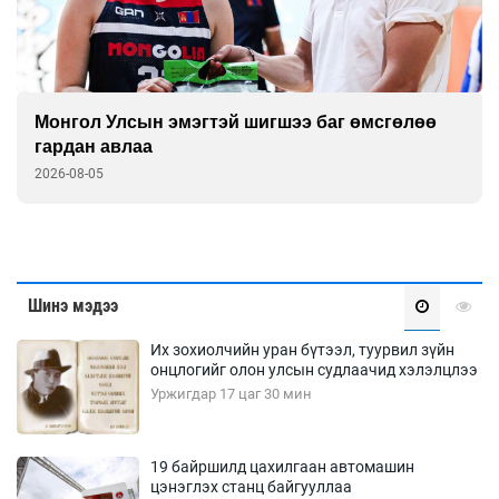
Монгол Улсын эмэгтэй шигшээ баг өмсгөлөө
гардан авлаа
2026-08-05
Шинэ мэдээ
Их зохиолчийн уран бүтээл, туурвил зүйн
онцлогийг олон улсын судлаачид хэлэлцлээ
Уржигдар 17 цаг 30 мин
19 байршилд цахилгаан автомашин
цэнэглэх станц байгууллаа