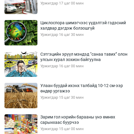
Уржигдар 17 цаг 00 мин
Циклоспора шимэгчээс үүдэлтэй гэдэсний
халдвар дэгдэж болзошгүй
Уржигдар 16 цаг 30 мин
Сэтгэцийн эрүүл мэндэд “санаа тавих” олон
улсын хурал зохион байгуулна
Уржигдар 16 цаг 00 мин
Улаан буудай ихэнх талбайд 10-12 см-ээр
өндөр ургажээ
Уржигдар 15 цаг 30 мин
Зарим гол нэрийн барааны үнэ өмнөх
сарынхаас буурчээ
Уржигдар 15 цаг 00 мин