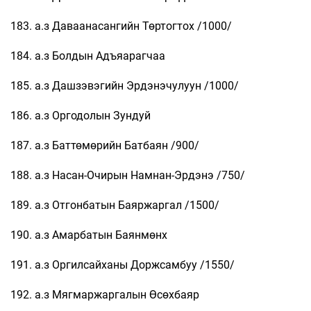
183. а.з Даваанасангийн Төртогтох /1000/
184. а.з Болдын Адъяарагчаа
185. а.з Дашзэвэгийн Эрдэнэчулуун /1000/
186. а.з Оргодолын Зундуй
187. а.з Баттөмөрийн Батбаян /900/
188. а.з Насан-Очирын Намнан-Эрдэнэ /750/
189. а.з Отгонбатын Баяржаргал /1500/
190. а.з Амарбатын Баянмөнх
191. а.з Оргилсайханы Доржсамбуу /1550/
192. а.з Мягмаржаргалын Өсөхбаяр