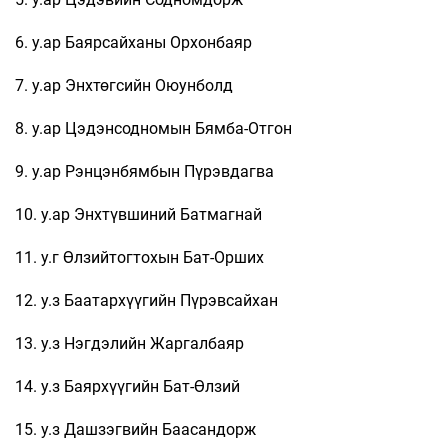
6. у.ар Баярсайханы Орхонбаяр
7. у.ар Энхтөгсийн Оюунболд
8. у.ар Цэдэнсодномын Бямба-Отгон
9. у.ар Рэнцэнбямбын Пүрэвдагва
10. у.ар Энхтүвшиний Батмагнай
11. у.г Өлзийтогтохын Бат-Орших
12. у.з Баатархүүгийн Пүрэвсайхан
13. у.з Нэгдэлийн Жаргалбаяр
14. у.з Баярхүүгийн Бат-Өлзий
15. у.з Дашзэгвийн Баасандорж