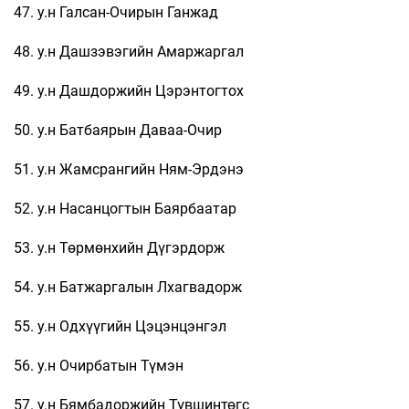
47. у.н Галсан-Очирын Ганжад
48. у.н Дашзэвэгийн Амаржаргал
49. у.н Дашдоржийн Цэрэнтогтох
50. у.н Батбаярын Даваа-Очир
51. у.н Жамсрангийн Ням-Эрдэнэ
52. у.н Насанцогтын Баярбаатар
53. у.н Төрмөнхийн Дүгэрдорж
54. у.н Батжаргалын Лхагвадорж
55. у.н Одхүүгийн Цэцэнцэнгэл
56. у.н Очирбатын Түмэн
57. у.н Бямбадоржийн Түвшинтөгс