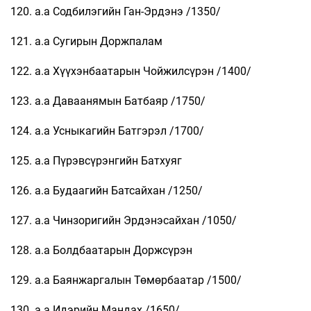
120. а.а Содбилэгийн Ган-Эрдэнэ /1350/
121. а.а Сугирын Доржпалам
122. а.а Хүүхэнбаатарын Чойжилсүрэн /1400/
123. а.а Даваанямын Батбаяр /1750/
124. а.а Усныкагийн Батгэрэл /1700/
125. а.а Пүрэвсүрэнгийн Батхуяг
126. а.а Будаагийн Батсайхан /1250/
127. а.а Чинзоригийн Эрдэнэсайхан /1050/
128. а.а Болдбаатарын Доржсүрэн
129. а.а Баянжаргалын Төмөрбаатар /1500/
130. а.а Идэрийн Мандах /1650/