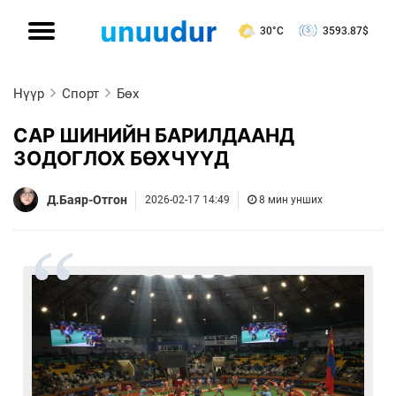
30°C
3593.87
$
Нүүр
Спорт
Бөх
САР ШИНИЙН БАРИЛДААНД
ЗОДОГЛОХ БӨХЧҮҮД
Д.Баяр-Отгон
2026-02-17 14:49
8 мин унших