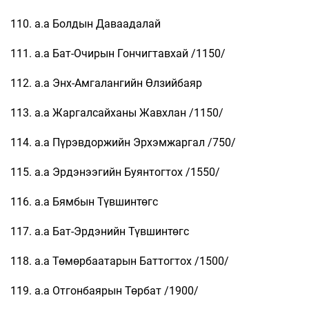
110. а.а Болдын Даваадалай
111. а.а Бат-Очирын Гончигтавхай /1150/
112. а.а Энх-Амгалангийн Өлзийбаяр
113. а.а Жаргалсайханы Жавхлан /1150/
114. а.а Пүрэвдоржийн Эрхэмжаргал /750/
115. а.а Эрдэнээгийн Буянтогтох /1550/
116. а.а Бямбын Түвшинтөгс
117. а.а Бат-Эрдэнийн Түвшинтөгс
118. а.а Төмөрбаатарын Баттогтох /1500/
119. а.а Отгонбаярын Төрбат /1900/