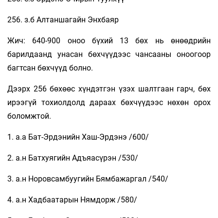
256. з.б Алтаншагайн Энхбаяр
Жич: 640-900 оноо бүхий 13 бөх нь өнөөдрийн
барилдаанд унасан бөхчүүдээс чансааны оноогоор
багтсан бөхчүүд болно.
Дээрх 256 бөхөөс хүндэтгэн үзэх шалтгаан гарч, бөх
ирээгүй тохиолдолд дараах бөхчүүдээс нөхөн орох
боломжтой.
1. а.а Бат-Эрдэнийн Хаш-Эрдэнэ /600/
2. а.н Батхуягийн Адъяасүрэн /530/
3. а.н Норовсамбуугийн Бямбажаргал /540/
4. а.н Хадбаатарын Нямдорж /580/