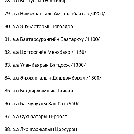
78. а.а Баттулгын Өсөхбаяр
79. а.а Нямсүрэнгийн Амгаланбаатар /4250/
80. а.а Энхбаатарын Төгөлдөр
81. а.а Баатарсүрэнгийн Баатархүү /1100/
82. а.а Цогтоогийн Мөнхбаяр /1150/
83. а.а Уламбаярын Батцоож /1300/
84. а.а Энхжаргалын Дашдэмбэрэл /1800/
85. а.а Балдиржамцын Тайван
86. а.а Батчулууны Хашбат /950/
87. а.а Сүхбаатарын Ерөөлт
88. а.а Лхангаажавын Цээсүрэн