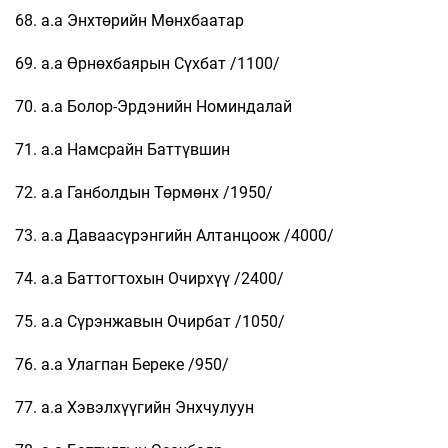
68. а.а Энхтөрийн Мөнхбаатар
69. а.а Өрнөхбаярын Сүхбат /1100/
70. а.а Болор-Эрдэнийн Номиндалай
71. а.а Намсрайн Баттүвшин
72. а.а Ганболдын Төрмөнх /1950/
73. а.а Даваасүрэнгийн Алтанцоож /4000/
74. а.а Баттогтохын Очирхүү /2400/
75. а.а Сүрэнжавын Очирбат /1050/
76. а.а Улагпан Береке /950/
77. а.а Хэвэлхүүгийн Энхчулуун