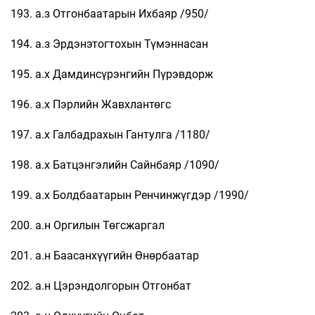
193. а.з Отгонбаатарын Ихбаяр /950/
194. а.з Эрдэнэтогтохын Түмэннасан
195. а.х Дамдинсүрэнгийн Пүрэвдорж
196. а.х Пэрлийн Жавхлантөгс
197. а.х Галбадрахын Гантулга /1180/
198. а.х Батцэнгэлийн Сайнбаяр /1090/
199. а.х Болдбаатарын Ренчинжүгдэр /1990/
200. а.н Оргилын Төгсжаргал
201. а.н Баасанхүүгийн Өнөрбаатар
202. а.н Цэрэндолгорын Отгонбат