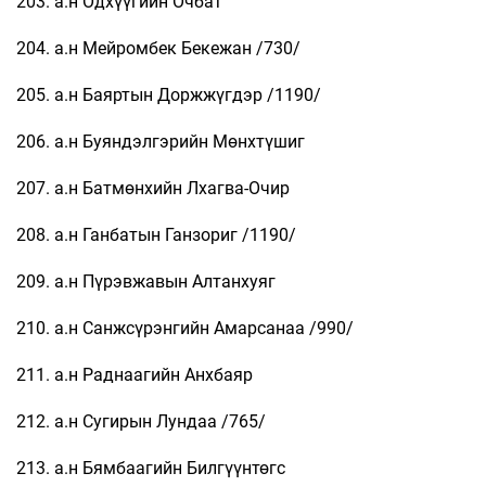
203. а.н Одхүүгийн Очбат
204. а.н Мейромбек Бекежан /730/
205. а.н Баяртын Доржжүгдэр /1190/
206. а.н Буяндэлгэрийн Мөнхтүшиг
207. а.н Батмөнхийн Лхагва-Очир
208. а.н Ганбатын Ганзориг /1190/
209. а.н Пүрэвжавын Алтанхуяг
210. а.н Санжсүрэнгийн Амарсанаа /990/
211. а.н Раднаагийн Анхбаяр
212. а.н Сугирын Лундаа /765/
213. а.н Бямбаагийн Билгүүнтөгс