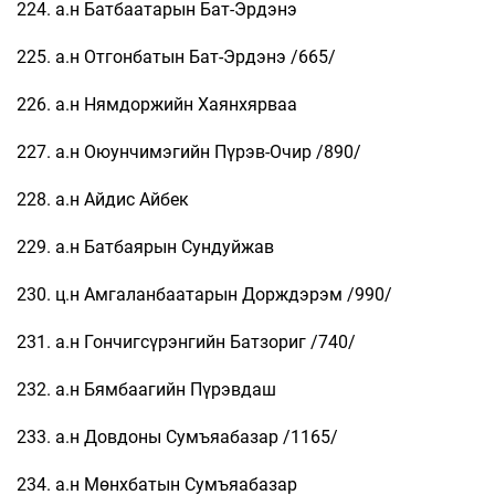
224. а.н Батбаатарын Бат-Эрдэнэ
225. а.н Отгонбатын Бат-Эрдэнэ /665/
226. а.н Нямдоржийн Хаянхярваа
227. а.н Оюунчимэгийн Пүрэв-Очир /890/
228. а.н Айдис Айбек
229. а.н Батбаярын Сундуйжав
230. ц.н Амгаланбаатарын Дорждэрэм /990/
231. а.н Гончигсүрэнгийн Батзориг /740/
232. а.н Бямбаагийн Пүрэвдаш
233. а.н Довдоны Сумъяабазар /1165/
234. а.н Мөнхбатын Сумъяабазар