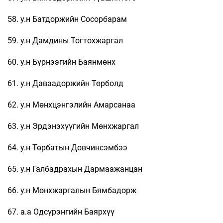
58. у.н Батдоржийн Сосорбарам
59. у.н Дамдины Тогтохжаргал
60. у.н Бүрнээгийн Баянмөнх
61. у.н Даваадоржийн Төрболд
62. у.н Мөнхцэнгэлийн Амарсанаа
63. у.н Эрдэнэхүүгийн Мөнхжаргал
64. у.н Төрбатын Довчинсэмбээ
65. у.н Галбадрахын Дармаажанцан
66. у.н Мөнхжаргалын Бямбадорж
67. а.а Одсүрэнгийн Баярхүү