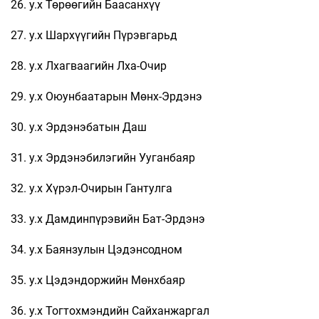
26. у.х Төрөөгийн Баасанхүү
27. у.х Шархүүгийн Пүрэвгарьд
28. у.х Лхагваагийн Лха-Очир
29. у.х Оюунбаатарын Мөнх-Эрдэнэ
30. у.х Эрдэнэбатын Даш
31. у.х Эрдэнэбилэгийн Ууганбаяр
32. у.х Хүрэл-Очирын Гантулга
33. у.х Дамдинпүрэвийн Бат-Эрдэнэ
34. у.х Баянзулын Цэдэнсодном
35. у.х Цэдэндоржийн Мөнхбаяр
36. у.х Тогтохмэндийн Сайханжаргал