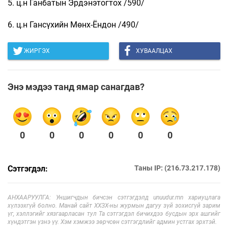
5. ц.н Ганбатын Эрдэнэтогтох /590/
6. ц.н Гансүхийн Мөнх-Ёндон /490/
ЖИРГЭХ
ХУВААЛЦАХ
Энэ мэдээ танд ямар санагдав?
0
0
0
0
0
0
Сэтгэгдэл:
Таны IP: (216.73.217.178)
АНХААРУУЛГА: Уншигчдын бичсэн сэтгэгдэлд unuudur.mn хариуцлага
хүлээхгүй болно. Манай сайт ХХЗХ-ны журмын дагуу зүй зохисгүй зарим
үг, хэллэгийг хязгаарласан тул Та сэтгэгдэл бичихдээ бусдын эрх ашгийг
хүндэтгэн үзнэ үү. Хэм хэмжээ зөрчсөн сэтгэгдлийг админ устгах эрхтэй.