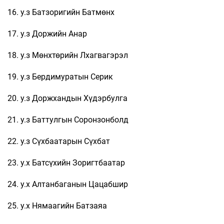
16. у.з Батзоригийн Батмөнх
17. у.з Доржийн Анар
18. у.з Мөнхтөрийн Лхагвагэрэл
19. у.з Бердимуратын Серик
20. у.з Доржхандын Хүдэрбулга
21. у.з Баттулгын Соронзонболд
22. у.з Сүхбаатарын Сүхбат
23. у.х Батсүхийн Зоригтбаатар
24. у.х Алтанбаганын Цацабшир
25. у.х Нямаагийн Батзаяа