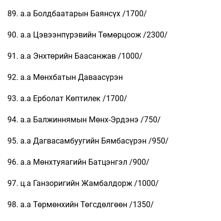
89. а.а Болдбаатарын Баянсүх /1700/
90. а.а Цэвээнпүрэвийн Төмөрцоож /2300/
91. а.а Энхтөрийн Баасанжав /1000/
92. а.а Мөнхбатын Даваасүрэн
93. а.а Ерболат Көптилек /1700/
94. а.а Балжиннямын Мөнх-Эрдэнэ /750/
95. а.а Дагвасамбуугийн Бямбасүрэн /950/
96. а.а Мөнхтуяагийн Батцэнгэл /900/
97. ц.а Ганзоригийн Жамбалдорж /1000/
98. а.а Төрмөнхийн Төгсдөлгөөн /1350/