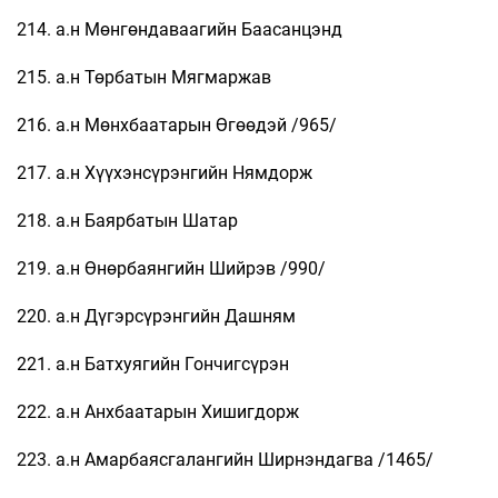
214. а.н Мөнгөндаваагийн Баасанцэнд
215. а.н Төрбатын Мягмаржав
216. а.н Мөнхбаатарын Өгөөдэй /965/
217. а.н Хүүхэнсүрэнгийн Нямдорж
218. а.н Баярбатын Шатар
219. а.н Өнөрбаянгийн Шийрэв /990/
220. а.н Дүгэрсүрэнгийн Дашням
221. а.н Батхуягийн Гончигсүрэн
222. а.н Анхбаатарын Хишигдорж
223. а.н Амарбаясгалангийн Ширнэндагва /1465/