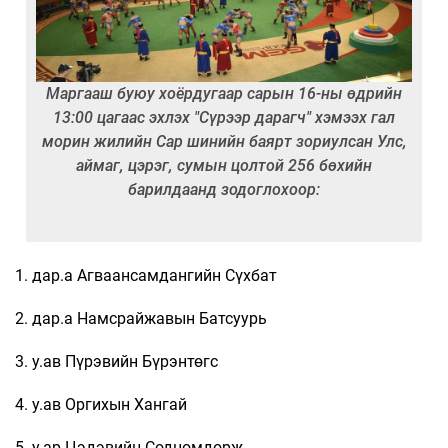
Маргааш буюу хоёрдугаар сарын 16-ны өдрийн
13:00 цагаас эхлэх "Сүрээр дарагч" хэмээх гал
морин жилийн Сар шинийн баярт зориулсан Улс,
аймаг, цэрэг, сумын цолтой 256 бөхийн
барилдаанд зодоглохоор:
1. дар.а Агваансамдангийн Сүхбат
2. дар.а Намсрайжавын Батсуурь
3. у.ав Пүрэвийн Бүрэнтөгс
4. у.ав Оргихын Хангай
5. у.ар Цэдэвийн Содномдорж