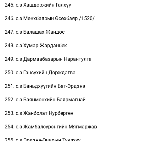
245. с.з Хашдоржийн Галхүү
246. с.з Мөнхбаярын Өсөхбаяр /1520/
247. с.з Балашах Жандос
248. с.з Хумар Жарданбек
249. с.з Дармаабазарын Нарантулга
250. с.з Гансүхийн Дорждагва
251. с.з Баньдхүүгийн Бат-Эрдэнэ
252. с.з Баянмөнхийн Баярмагнай
253. с.з Жанболат Нурберген
254. с.з Жамбалсүрэнгийн Мягмаржав
255. с.з Эрдэнэ-Очирын Туулхүү