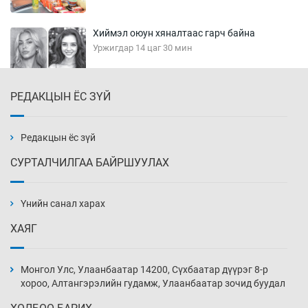
Хиймэл оюун хяналтаас гарч байна
Уржигдар 14 цаг 30 мин
РЕДАКЦЫН ЁС ЗҮЙ
Эмэгтэйчүүд Бээжин, эрэгтэйчүүд Японд
бэлтгэл базаахаар хилийн дээс алхлаа
Уржигдар 14 цаг 00 мин
Редакцын ёс зүй
СУРТАЛЧИЛГАА БАЙРШУУЛАХ
АНУ-ын Цэргийн кибер командлалаын
ажилтнууд амиа хорлох явдал эрс
нэмэгджээ
Үнийн санал харах
Уржигдар 13 цаг 52 мин
ХАЯГ
Монголын шигшээ Хонконгийн багийг ялж,
эхний хожлоо авлаа
Монгол Улс, Улаанбаатар 14200, Сүхбаатар дүүрэг 8-р
Уржигдар 13 цаг 30 мин
хороо, Алтангэрэлийн гудамж, Улаанбаатар зочид буудал