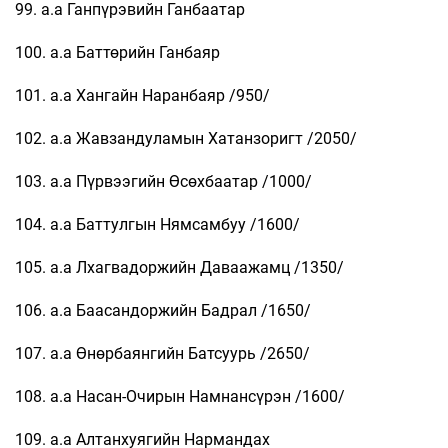
99. а.а Ганпүрэвийн Ганбаатар
100. а.а Баттөрийн Ганбаяр
101. а.а Хангайн Наранбаяр /950/
102. а.а Жавзандуламын Хатанзоригт /2050/
103. а.а Пүрвээгийн Өсөхбаатар /1000/
104. а.а Баттулгын Нямсамбуу /1600/
105. а.а Лхагвадоржийн Даваажамц /1350/
106. а.а Баасандоржийн Бадрал /1650/
107. а.а Өнөрбаянгийн Батсуурь /2650/
108. а.а Насан-Очирын Намнансүрэн /1600/
109. а.а Алтанхуягийн Нармандах