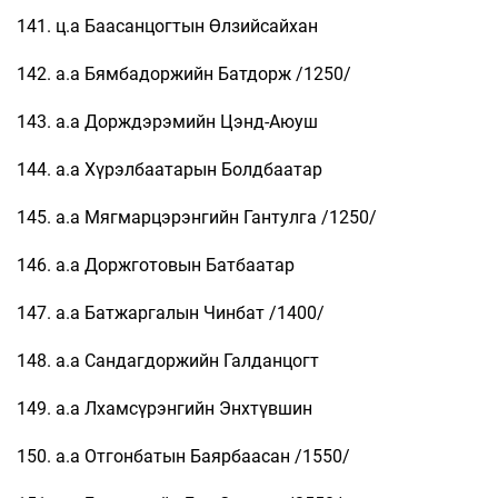
141. ц.а Баасанцогтын Өлзийсайхан
142. а.а Бямбадоржийн Батдорж /1250/
143. а.а Дорждэрэмийн Цэнд-Аюуш
144. а.а Хүрэлбаатарын Болдбаатар
145. а.а Мягмарцэрэнгийн Гантулга /1250/
146. а.а Доржготовын Батбаатар
147. а.а Батжаргалын Чинбат /1400/
148. а.а Сандагдоржийн Галданцогт
149. а.а Лхамсүрэнгийн Энхтүвшин
150. а.а Отгонбатын Баярбаасан /1550/