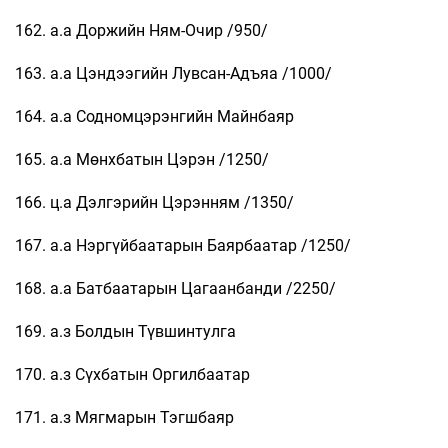
162. а.а Доржийн Ням-Очир /950/
163. а.а Цэндээгийн Лувсан-Адъяа /1000/
164. а.а Содномцэрэнгийн Майнбаяр
165. а.а Мөнхбатын Цэрэн /1250/
166. ц.а Дэлгэрийн Цэрэнням /1350/
167. а.а Нэргүйбаатарын Баярбаатар /1250/
168. а.а Батбаатарын Цагаанбанди /2250/
169. а.з Болдын Түвшинтулга
170. а.з Сүхбатын Оргилбаатар
171. а.з Мягмарын Тэгшбаяр