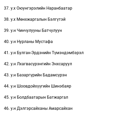
37. у.х Оюунгэрэлийн Наранбаатар
38. у.х Мөнхжаргалын Бэлгүтэй
39. у.н Чинчулууны Батчулуун
40. у.н Нурланы Мустафа
41. у.н Булган-Эрдэнийн Түмэндэмбэрэл
42. у.н Лхагвасүрэнгийн Энхсаруул
43. у.н Базаргүрийн Бадамсүрэн
44. у.н Шоовдойхүүгийн Шинэбаяр
45. у.н Болдбаатарын Батжаргал
46. у.н Дэлгэрсайханы Амарсайхан