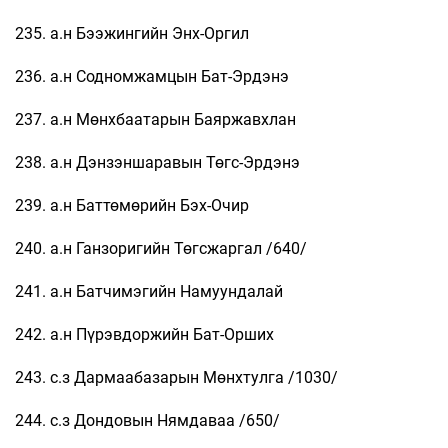
235. а.н Бээжингийн Энх-Оргил
236. а.н Содномжамцын Бат-Эрдэнэ
237. а.н Мөнхбаатарын Баяржавхлан
238. а.н Дэнзэншаравын Төгс-Эрдэнэ
239. а.н Баттөмөрийн Бэх-Очир
240. а.н Ганзоригийн Төгсжаргал /640/
241. а.н Батчимэгийн Намуундалай
242. а.н Пүрэвдоржийн Бат-Орших
243. с.з Дармаабазарын Мөнхтулга /1030/
244. с.з Дондовын Нямдаваа /650/