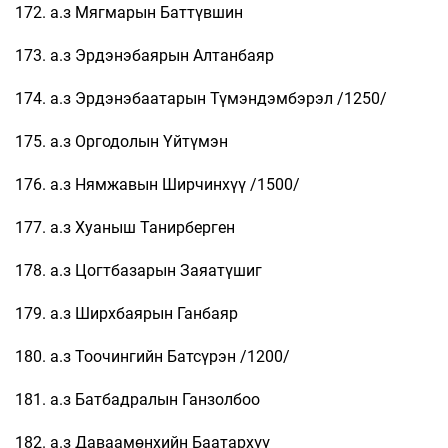
172. а.з Мягмарын Баттүвшин
173. а.з Эрдэнэбаярын Алтанбаяр
174. а.з Эрдэнэбаатарын Түмэндэмбэрэл /1250/
175. а.з Оргодолын Үйтүмэн
176. а.з Нямжавын Ширчинхүү /1500/
177. а.з Хуаныш Танирберген
178. а.з Цогтбазарын Заяатүшиг
179. а.з Ширхбаярын Ганбаяр
180. а.з Тоочингийн Батсүрэн /1200/
181. а.з Батбадралын Ганзолбоо
182. а.з Даваамөнхийн Баатархүү