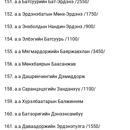
151. а.а Батсуурийн Бат-Эрдэнэ /2550/
152. а.а Эрдэнэбатын Мөнх-Эрдэнэ /1750/
153. а.а Энхболдын Нандин-Эрдэнэ /900/
154. а.а Элбэгийн Батсуурь /1100/
155. а.а Мягмардоржийн Баяржавхлан /3450/
156. а.а Мөнхбаярын Баасанжав
157. а.а Дашренчингийн Дэмиддорж
158. а.а Саранцэцэгийн Занданхүү /1100/
159. а.а Хүрэлбаатарын Балжинням
160. а.а Батзоригийн Дэнзэнсамбуу
161. а.а Даваадоржийн Эрдэнэтулга /1550/