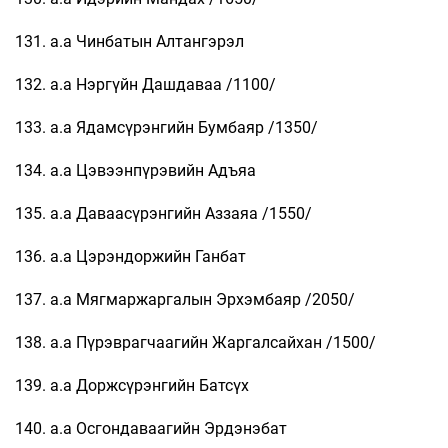
131. а.а Чинбатын Алтангэрэл
132. а.а Нэргүйн Дашдаваа /1100/
133. а.а Ядамсүрэнгийн Бумбаяр /1350/
134. а.а Цэвээнпүрэвийн Адъяа
135. а.а Даваасүрэнгийн Аззаяа /1550/
136. а.а Цэрэндоржийн Ганбат
137. а.а Мягмаржаргалын Эрхэмбаяр /2050/
138. а.а Пүрэврагчаагийн Жаргалсайхан /1500/
139. а.а Доржсүрэнгийн Батсүх
140. а.а Осгондаваагийн Эрдэнэбат