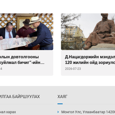
олын довтолгооны
Д.Нацагдоржийн мэндэ
хуйлмал бичиг”-ийн
120 жилийн ойд зориул
арыг ССАЖЗ-ын сайдад
наадамд есөн орны зох
24
2026-07-23
улав
оролцоно
ИЛГАА БАЙРШУУЛАХ
ХАЯГ
нал харах
Монгол Улс, Улаанбаатар 1420