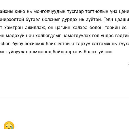
 сайхны кино нь монголчуудын тусгаар тогтнолын үнэ цэн
онирхолтой бүтээл болсныг дурдах нь зүйтэй. Гэвч цааши
гт хамтран ажиллаж, он цагийн хэлхээ болон төрийн ёс
ин мэдэхүйн ач холбогдлыг нэмэгдүүлэх гол үндэс гэдгий
ction буюу зохиомж байх ёстой ч тэрхүү сэтгэмж нь түүх
рыг гуйвуулах хэмжээнд байж хэрхэвч болохгүй юм.