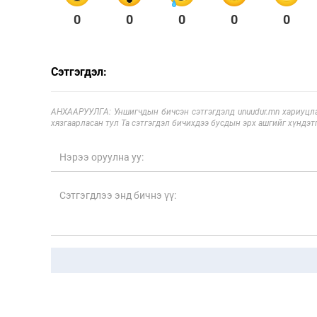
0
0
0
0
0
Сэтгэгдэл:
АНХААРУУЛГА: Уншигчдын бичсэн сэтгэгдэлд unuudur.mn хариуцла
хязгаарласан тул Та сэтгэгдэл бичихдээ бусдын эрх ашгийг хүндэтг