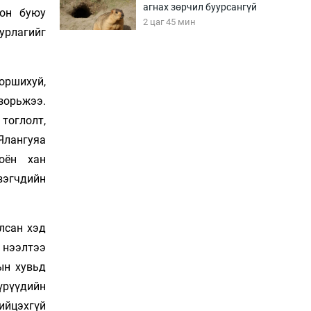
агнах зөрчил буурсангүй
сон буюу
2 цаг 45 мин
урлагийг
Х.Улам-Өрнөх байр
урагшилж, долоод
 оршихуй,
жагсжээ
зорьжээ.
3 цаг 15 мин
тоглолт,
Ялангуяа
Ж.Лхагвабат өсвөр
үеийнхний ДАШТ-ийг
оён хан
дэнсэлнэ
үзэгчдийн
3 цаг 45 мин
Иран тэсэж үлдсэн ч
удаан хугацаанд хүнд
лсан хэд
үеийг туулна
 нээлтээ
4 цаг 15 мин
ын хувьд
үрүүдийн
Боловсролын зээлийн
сангаар гадаадад
нийцэхгүй