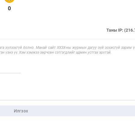
0
Таны IP: (216.
га хүлээхгүй болно. Манай сайт ХХЗХ-ны журмын дагуу зүй зохисгүй зарим үг
эн үзнэ үү. Хэм хэмжээ зөрчсөн сэтгэгдлийг админ устгах эрхтэй.
Илгээх