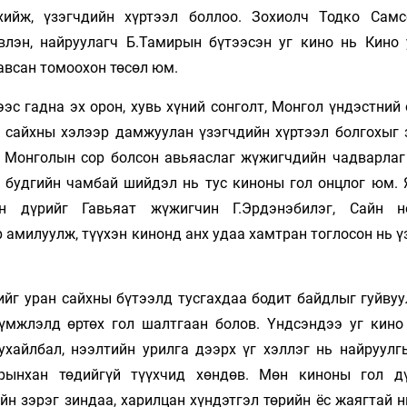
хийж, үзэгчдийн хүртээл боллоо. Зохиолч Тодко Сам
влэн, найруулагч Б.Тамирын бүтээсэн уг кино нь Кино 
авсан томоохон төсөл юм.
эс гадна эх орон, хувь хүний сонголт, Монгол үндэстний
ан сайхны хэлээр дамжуулан үзэгчдийн хүртээл болгохыг 
й Монголын сор болсон авьяаслаг жүжигчдийн чадварлаг 
ө будгийн чамбай шийдэл нь тус киноны гол онцлог юм. 
 дүрийг Гавьяат жүжигчин Г.Эрдэнэбилэг, Сайн н
 амилуулж, түүхэн кинонд анх удаа хамтран тоглосон нь 
ийг уран сайхны бүтээлд тусгахдаа бодит байдлыг гуйвуу
үмжлэлд өртөх гол шалтгаан болов. Үндсэндээ уг кино
ухайлбал, нээлтийн урилга дээрх үг хэллэг нь найруулг
рынхан төдийгүй түүхчид хөндөв. Мөн киноны гол д
йн зэрэг зиндаа, харилцан хүндэтгэл төрийн ёс жаягтай 