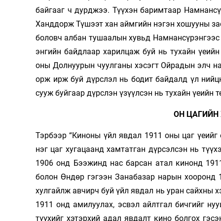
байгааг ч дурджээ. Түүхэн баримтаар Намнансү
Ханддорж Түшээт хан аймгийн нэгэн хошууны зас
боловч албан тушаалын хувьд Намнансүрэнгээс д
энгийн байдлаар харилцаж буй нь тухайн үеийн
оны Долнуурын чуулганы хэсэгт Ойра­дын элч н
орж ирж буй дүрслэл нь бодит байдалд үл нийц
сууж буйгаар дүрслэн үзүүлсэн нь тухайн үеийн 
ОН ЦАГИЙН
Тэрбээр “Киноны үйл явдал 1911 оны цаг үеийг 
нэг цаг хугацаанд хамтатган дүрсэлсэн нь түүх
1906 онд Бээжинд нас барсан атал кинонд 191
болон Өндөр гэгээн Занабазар нарын хооронд 1
хулгайлж авчирч буй үйл явдал нь уран сайхны х
1911 онд амилуулах, эсвэл айлтгал бичгийг нуу
түүхийг хэтэрхий адал явдалт кино болгох гэсэ