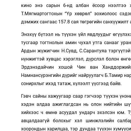
кино энэ сарын 6-нд албан ёсоор нээлтээ 
Олимп 2024
Т.Мягмартогтохын “Үр хөврөл” зохиолоос сэдэ
дэмжих сангаас 157.8 сая төгрөгийн санхүүжилт 
Энэхүү бүтээл нь түүхэн үйл явдлуудыг өгүүлэхэ
тусгаар тогт­нолын амин чухал утга санааг ур
Ардын жүжигчин Н.Сувд, С.Сарантуяа тэргүүтэ
нүнжигтэй хувцас хэрэглэл, дүрслэл болон өнг
Эрдэнэдайчин хошой Чин ван Ханддоржийн
Намнансүрэнгийн дүрийг найруулагч Б.Тамир нар
сонирхлыг ихэд татаж, хүлээлт үүсгээд байв.
Гэвч сайны хажуугаар саар гэгчээр түүхэн үнэн
хэдэн алдаа ажиглагдсан нь олон нийтийн шү
хийхээс ч өмнө асуудал ундарч эхэлсэн юм. Т
авцалдаагүй болохыг хэл шинжлэлийн салба
хоорондын харилцаа, тэр дундаа түүхэн хүмүүси