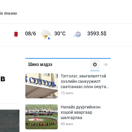
йн төлөө
08/6
30°C
3593.5
$
Соёл урлаг
Шинэ мэдээ
ой хөгжлийн зорилго -
Сонгодог урлаг
ав
Тэтгэлэг, хөнгөлөлттэй
Ардын урлаг
зээлийн санхүүжилт
саатсанаас олон оюутан
Дүрслэх урлаг
төлбөрийн дарамтад
15 мин
Өв соёл
оров
таг
Кино урлаг
Налайх дүүргийнхэн
хошой аваргаар
 орчин
Цирк
шалгарлаа
ол
45 мин
Рок поп, хип хоп
энд