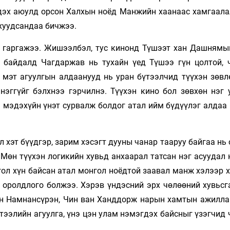
дэх аюулд орсон Халхын ноёд Манжийн хаанаас хам­гаала
 хуудсандаа бичжээ.
 гаргажээ. Жишээлбэл, тус кинонд Түшээт хан Дашнямы
 байдалд Чагдаржав нь тухайн үед Түшээ гүн цолтой, 
 мэт агуулгын алдаанууд нь уран бүтээлчид түүхэн зөвл
энэггүйг бэлхнээ гэрчилнэ. Түүхэн кино бол зөвхөн нэг 
н мэдэхүйн үнэт сурвалж болдог атал ийм бүдүүлэг алдаа
 хэт бүүдгэр, зарим хэсэгт дууны чанар тааруу байгаа нь
Мөн түүхэн логикийн хувьд анхаарал татсан нэг асуудал 
гол хүн байсан атал монгол ноёдтой заавал манж хэлээр 
л оролдлого болжээ. Хэрэв үндэсний эрх чөлөөний хувьсг
ан Намнансүрэн, Чин ван Ханддорж нарын хамтын ажиллаг
тээлийн агуулга, үнэ цэн улам нэмэгдэх байсныг үзэгчид