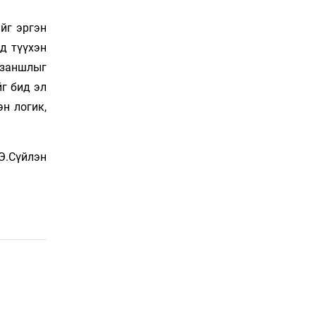
Сошиал хийрхэлд
“барьцаалагдсан” сайд,
ийг эргэн
дарга нарын туйлшрал
д түүхэн
8 цаг 15 мин
 заншлыг
Боловсролын чанар
г бид эл
уруудах бүрд босгоо
эн логик,
намсгасаар л байх уу
8 цаг 45 мин
Э.Сүйлэн
Монгол Улсын эмэгтэй
шигшээ баг өмсгөлөө
гардан авлаа
23 цаг 14 мин
К.Роналдугийн хуримд
хэн уригдав
Өчигдөр 17 цаг 00 мин
“Халзан бүрэгтэй”