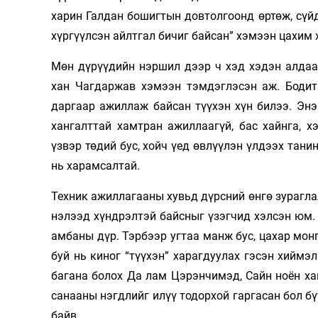
харин Галдан бошигтын довтолгоонд өртөж, сүй
хүргүүлсэн айлтгал бичиг байсан” хэмээн цахим
Мөн дүрүүдийн нэршил дээр ч хэд хэдэн алдаа
хан Чагдаржав хэмээн тэмдэглэсэн аж. Бодит
даргаар ажиллаж байсан түүхэн хүн билээ. Энэ
хангалттай хамтран ажиллаагүй, бас хайнга, х
үзвэр төдий бус, хойч үед өвлүүлэн үлдээх тани
нь харамсалтай.
Техник ажиллагааны хувьд дүрсний өнгө зураглал
нэлээд хүндрэлтэй байсныг үзэгчид хэлсэн юм. 
амбаны дүр. Тэрбээр угтаа манж бус, цахар мон
буй нь киног “түүхэн” харагдуулах гэсэн хиймэ
багана болох Да лам Цэрэнчимэд, Сайн ноён х
санааны нэгдлийг илүү тодорхой гаргасан бол бү
байв.