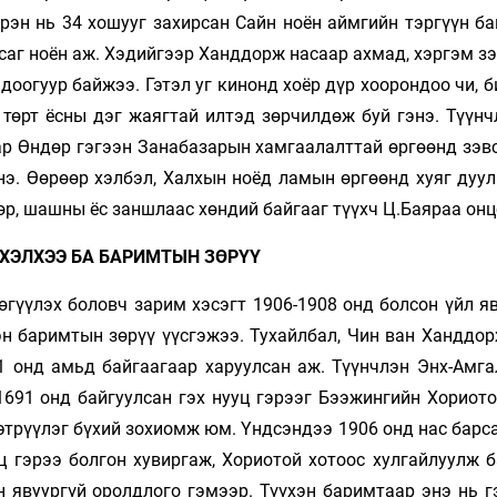
рэн нь 34 хошууг захирсан Сайн ноён аймгийн тэргүүн ба
аг ноён аж. Хэдийгээр Ханддорж насаар ахмад, хэргэм зэ
оогуур байжээ. Гэтэл уг кинонд хоёр дүр хоорондоо чи, 
 төрт ёсны дэг жаягтай илтэд зөрчилдөж буй гэнэ. Түүнч
ар Өндөр гэгээн Занабазарын хамгаалалттай өргөөнд зэвс
нэ. Өөрөөр хэлбэл, Халхын ноёд ламын өргөөнд хуяг дуул
төр, шашны ёс заншлаас хөндий байгааг түүхч Ц.Баяраа он
 ХЭЛХЭЭ БА БАРИМТЫН ЗӨРҮҮ
өгүүлэх боловч зарим хэсэгт 1906-1908 онд болсон үйл я
эн баримтын зөрүү үүсгэжээ. Тухайлбал, Чин ван Ханддор
1 онд амьд байгаагаар харуулсан аж. Түүнчлэн Энх-Амга
691 онд байгуулсан гэх нууц гэрээг Бээжингийн Хориото
этрүүлэг бүхий зохиомж юм. Үндсэндээ 1906 онд нас барс
ц гэрээ болгон хувиргаж, Хориотой хотоос хулгайлуулж б
н явуургүй оролдлого гэмээр. Түүхэн баримтаар энэ нь г