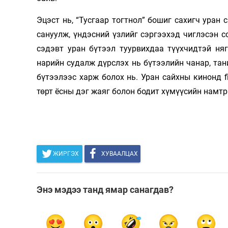
Эцэст нь, “Тусгаар тогтнол” бошиг сахигч уран
сануулж, үндэсний үзлийг сэргээхэд чиглэсэн с
сэдэвт уран бүтээл туурвихдаа түүхчидтэй ня
нарийн судалж дүрслэх нь бүтээлийн чанар, тан
бүтээлээс харж болох нь. Уран сайхны кинонд fi
төрт ёсны дэг жаяг болон бодит хүмүүсийн намт
ЖИРГЭХ
ХУВААЛЦАХ
Энэ мэдээ танд ямар санагдав?