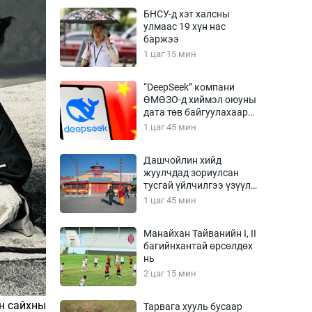
Урлагтай яриа
БНСУ-д хэт халсны
өрчил
улмаас 19 хүн нас
баржээ
энд-Эрхэм баян
1 цаг 15 мин
“DeepSeek” компани
ӨМӨЗО-д хиймэл оюуны
хүний үг
дата төв байгуулахаар
төлөвлөж байна
1 цаг 45 мин
Дашчойлин хийд
жуулчдад зориулсан
ага
Бусад
тусгай үйлчилгээ үзүүлж
эхэлжээ
1 цаг 45 мин
Фото
сурвалжлагч
Видео
Манайхан Тайванийн I, II
Инфографик
багийнхантай өрсөлдөх
нь
Санал асуулга
2 цаг 15 мин
ан сайхны
Тарвага хууль бусаар