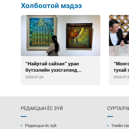
Холбоотой мэдээ
“Найртай сайхан” уран
“Монг
бүтээлийн үзэсгэлэнд
тухай 
ийн
саатаарай
хуулб
2026-07-24
2026-07-
гарду
РЕДАКЦЫН ЁС ЗҮЙ
СУРТАЛЧ
Редакцын ёс зүй
Үнийн са