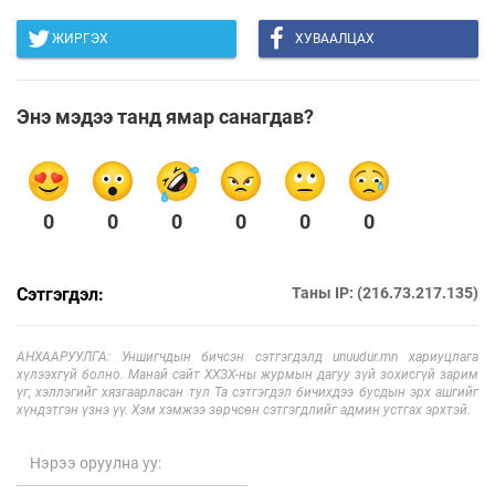
ЖИРГЭХ
ХУВААЛЦАХ
Энэ мэдээ танд ямар санагдав?
0
0
0
0
0
0
Сэтгэгдэл:
Таны IP: (216.73.217.135)
АНХААРУУЛГА: Уншигчдын бичсэн сэтгэгдэлд unuudur.mn хариуцлага
хүлээхгүй болно. Манай сайт ХХЗХ-ны журмын дагуу зүй зохисгүй зарим
үг, хэллэгийг хязгаарласан тул Та сэтгэгдэл бичихдээ бусдын эрх ашгийг
хүндэтгэн үзнэ үү. Хэм хэмжээ зөрчсөн сэтгэгдлийг админ устгах эрхтэй.