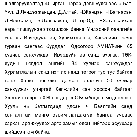
шалгаруулалтад 46 иргэн нэрээ дэвшүүлснээс Э.Бат-
Үүл, Д.Лүндээжанцан, Д.Алтай, Н.Жанцан, Н.Батнасан,
Д.Чойжамц, Б.Лхагважав, Л.Төр-Од, Р.Хатансайхан
нарыг гишүүнээр томилсон байна. Үндэсний баялгийн
сан нь Ирээдүйн өв, Хуримтлалын, Хөгжлийн гэсэн
гурван сангаас бүрддэг. Одоогоор АМНАТ-ийн 65
хувиар санхүүждэг Ирээдүйн өв санд зургаа, ТӨК-
иудын ногдол ашгийн 34 хувиас санхүүждэг
Хуримтлалын санд нэг их наяд төгрөг тус тус байгаа
гэнэ. Харин төсвийн дав­сан орлогын 50 хувиар
санхүүжих учиртай Хөгжлийн сан хоосон байгааг
Засгийн газрын ХЭГ-ын дарга С.Бямбацогт мэдээлсэн.
Хууль нь батлагдаад удсан ч Баялгийн санд
хангалттай мөнгө хуримтлагдахгүй байгаа учраас
хэрхэн арвижуулах арга замыг олон нийтээс асуухаар
шийдсэн юм байна.