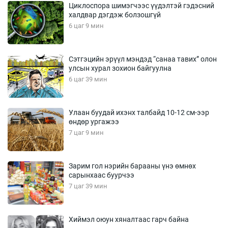
Циклоспора шимэгчээс үүдэлтэй гэдэсний
халдвар дэгдэж болзошгүй
6 цаг 9 мин
Сэтгэцийн эрүүл мэндэд “санаа тавих” олон
улсын хурал зохион байгуулна
6 цаг 39 мин
Улаан буудай ихэнх талбайд 10-12 см-ээр
өндөр ургажээ
7 цаг 9 мин
Зарим гол нэрийн барааны үнэ өмнөх
сарынхаас буурчээ
7 цаг 39 мин
Хиймэл оюун хяналтаас гарч байна