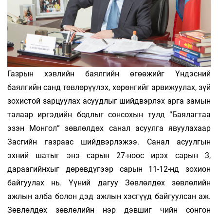
Газрын хэвлийн баялгийн өгөөжийг Үндэсний
баялгийн санд төвлөрүүлэх, хөрөнгийг арвижуулах, зүй
зохистой зарцуулах асуудлыг шийдвэрлэх арга замын
талаар иргэдийн бодлыг сонсохын тулд “Баялагтаа
эзэн Монгол” зөвлөлдөх санал асуулга явуулахаар
Засгийн газраас шийдвэрлэжээ. Санал асуулгын
эхний шатыг энэ сарын 27-ноос ирэх сарын 3,
дараагийнхыг дөрөвдүгээр сарын 11-12-нд зохион
байгуулах нь. Үүний дагуу Зөвлөлдөх зөвлөлийн
ажлын алба болон дэд ажлын хэсгүүд байгуулсан аж.
Зөвлөлдөх зөвлөлийн нэр дэвшиг­ чийн сонгон