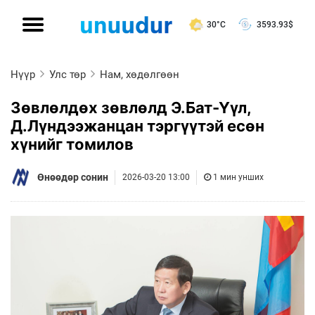
30°C
3593.93
$
Нүүр
Улс төр
Нам, хөдөлгөөн
Зөвлөлдөх зөвлөлд Э.Бат-Үүл,
Д.Лүндээжанцан тэргүүтэй есөн
хүнийг томилов
Өнөөдөр сонин
2026-03-20 13:00
1 мин унших