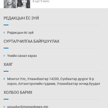
8 цаг 9 мин
РЕДАКЦЫН ЁС ЗҮЙ
Эмэгтэйчүүд Бээжин, эрэгтэйчүүд Японд
бэлтгэл базаахаар хилийн дээс алхлаа
8 цаг 39 мин
Редакцын ёс зүй
СУРТАЛЧИЛГАА БАЙРШУУЛАХ
АНУ-ын Цэргийн кибер командлалаын
ажилтнууд амиа хорлох явдал эрс
нэмэгджээ
Үнийн санал харах
8 цаг 47 мин
ХАЯГ
Монголын шигшээ Хонконгийн багийг ялж,
эхний хожлоо авлаа
Монгол Улс, Улаанбаатар 14200, Сүхбаатар дүүрэг 8-р
9 цаг 9 мин
хороо, Алтангэрэлийн гудамж, Улаанбаатар зочид буудал
ХОЛБОО БАРИХ
Техникийн өндөр үзүүлэлттэй агаарын хөлөг
худалдан авах хүсэлтээ уламжлав
unuudur@mongolnews.mn
9 цаг 39 мин