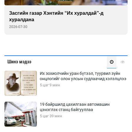
Засгийн газар Хэнтийн “Их хуралдай”-д
хуралдана
2026-07-30
Шинэ мэдээ
Их зохиолчийн уран бүтээл, туурвил зүйн
онцлогийг олон улсын судлаачид хэлэлцлээ
5 цаг 9 мин
19 байршилд цахилгаан автомашин
цэнэглэх станц байгууллаа
5 цаг 39 мин