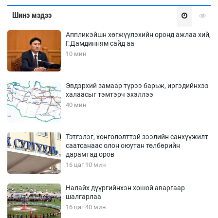
Шинэ мэдээ
Аппликэйшн хөгжүүлэхийн оронд ажлаа хий,
Г.Дамдинням сайд аа
10 мин
Эвдэрхий замаар түрээ барьж, иргэдийнхээ
халаасыг тэмтэрч эхэллээ
40 мин
Тэтгэлэг, хөнгөлөлттэй зээлийн санхүүжилт
саатсанаас олон оюутан төлбөрийн
дарамтад оров
16 цаг 10 мин
Налайх дүүргийнхэн хошой аваргаар
шалгарлаа
16 цаг 40 мин