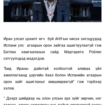
Иран улсап цохилт өгч буй АНУ-ын нисэх онгоцуудад
Испани улс агаарын орон зайгаа ашиглуулахгүй гэж
Батлан ​​​​хамгаалахын сайд Маргарита Роблес
сэтгүүлчдэд мэдэгдэв.
"Бид Ираны дайнтай холбоотой аливаа үйл
ажиллагаанд цэргийн бааз болон Испанийн агаарын
орон зайг ашиглахыг зөвшөөрөхгүй" гэж тэрбээр
хэлэв.
" Дээрх шийдвэр нь олон улсын эрх зүйг зөрчин, нэг
талаас өдөөн эхлүүлсэн энэ дайнд оролцохгүй гэсэн