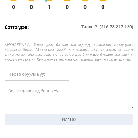
0
0
1
0
0
0
Сэтгэгдэл:
Таны IP: (216.73.217.120)
АНХААРУУЛГА: Уншигчдын бичсэн сэтгэгдэлд unuudur.mn хариуцлага
хүлээхгүй болно. Манай сайт ХХЗХ-ны журмын дагуу зүй зохисгүй зарим
үг, хэллэгийг хязгаарласан тул Та сэтгэгдэл бичихдээ бусдын эрх ашгийг
хүндэтгэн үзнэ үү. Хэм хэмжээ зөрчсөн сэтгэгдлийг админ устгах эрхтэй.
Илгээх