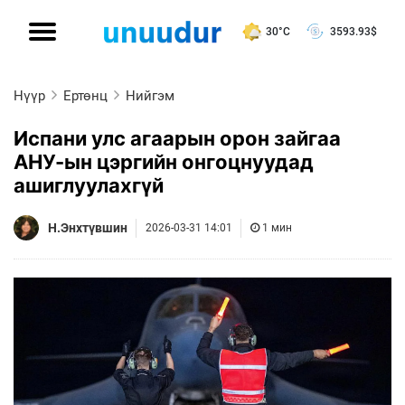
30°C
3593.93
$
Нүүр
Ертөнц
Нийгэм
Испани улс агаарын орон зайгаа
АНУ-ын цэргийн онгоцнуудад
ашиглуулахгүй
Н.Энхтүвшин
2026-03-31 14:01
1 мин