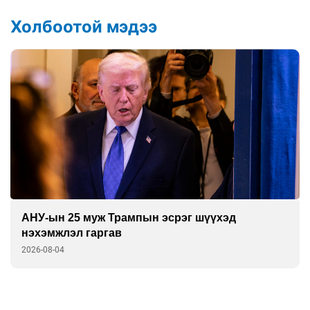
Холбоотой мэдээ
АНУ-ын 25 муж Трампын эсрэг шүүхэд
нэхэмжлэл гаргав
2026-08-04