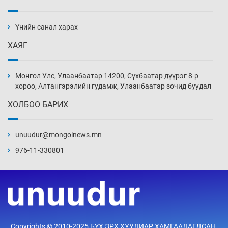
Тарвага хууль бусаар агнах зөрчил
буурсангүй
Үнийн санал харах
18 цаг 40 мин
ХАЯГ
Х.Улам-Өрнөх байр урагшилж, долоод
жагсжээ
Монгол Улс, Улаанбаатар 14200, Сүхбаатар дүүрэг 8-р
19 цаг 10 мин
хороо, Алтангэрэлийн гудамж, Улаанбаатар зочид буудал
ХОЛБОО БАРИХ
Ж.Лхагвабат өсвөр үеийнхний ДАШТ-ийг
дэнсэлнэ
unuudur@mongolnews.mn
19 цаг 40 мин
976-11-330801
Иран тэсэж үлдсэн ч удаан хугацаанд хүнд
үеийг туулна
20 цаг 10 мин
Боловсролын зээлийн сангаар гадаадад
Copyrights © 2010-2025 БҮХ ЭРХ ХУУЛИАР ХАМГААЛАГДСАН.