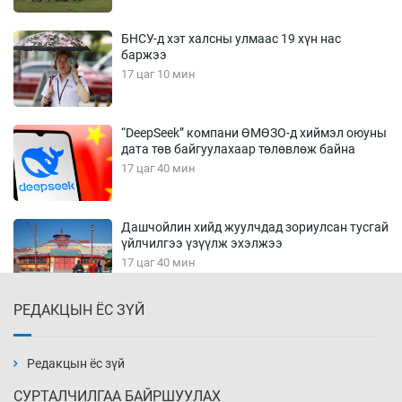
БНСУ-д хэт халсны улмаас 19 хүн нас
баржээ
17 цаг 10 мин
“DeepSeek” компани ӨМӨЗО-д хиймэл оюуны
дата төв байгуулахаар төлөвлөж байна
17 цаг 40 мин
Дашчойлин хийд жуулчдад зориулсан тусгай
үйлчилгээ үзүүлж эхэлжээ
17 цаг 40 мин
РЕДАКЦЫН ЁС ЗҮЙ
Манайхан Тайванийн I, II багийнхантай
өрсөлдөх нь
18 цаг 10 мин
Редакцын ёс зүй
СУРТАЛЧИЛГАА БАЙРШУУЛАХ