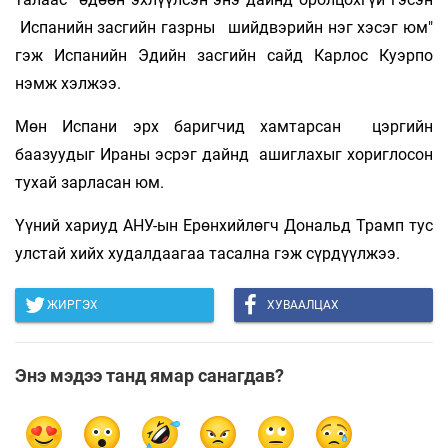
Испанийн засгийн газрны шийдвэрийн нэг хэсэг юм"
гэж Испанийн Эдийн засгийн сайд Карлос Куэрпо
нэмж хэлжээ.
Мөн Испани эрх баригчид хамтарсан цэргийн
баазуудыг Ираны эсрэг дайнд ашиглахыг хориглосон
тухай зарласан юм.
Үүний хариуд АНУ-ын Ерөнхийлөгч Дональд Трамп тус
улстай хийх худалдаагаа тасална гэж сүрдүүлжээ.
ЖИРГЭХ
ХУВААЛЦАХ
Энэ мэдээ танд ямар санагдав?