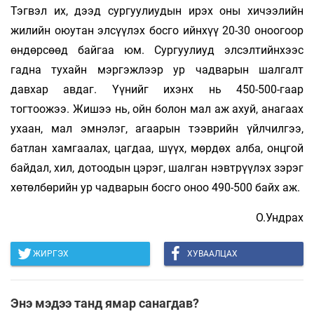
Тэгвэл их, дээд сургуулиудын ирэх оны хичээлийн
жилийн оюутан элсүүлэх босго ийнхүү 20-30 оноо­гоор
өндөрсөөд байгаа юм. Сургуулиуд эл­сэлтийн­хээс
гадна тухайн мэр­гэж­лээр ур чад­варын шал­галт
давхар авдаг. Үүнийг ихэнх нь 450-500-гаар
тогтоожээ. Жишээ нь, ойн болон мал аж ахуй, анагаах
ухаан, мал эм­нэлэг, агаарын тээв­рийн үйл­чилгээ,
батлан хам­гаалах, цагдаа, шүүх, мөрдөх алба, онц­гой
байдал, хил, дотоодын цэрэг, шалган нэвтрүүлэх зэрэг
хө­төл­бөрийн ур чадварын босго оноо 490-500 байх аж.
О.Ундрах
ЖИРГЭХ
ХУВААЛЦАХ
Энэ мэдээ танд ямар санагдав?