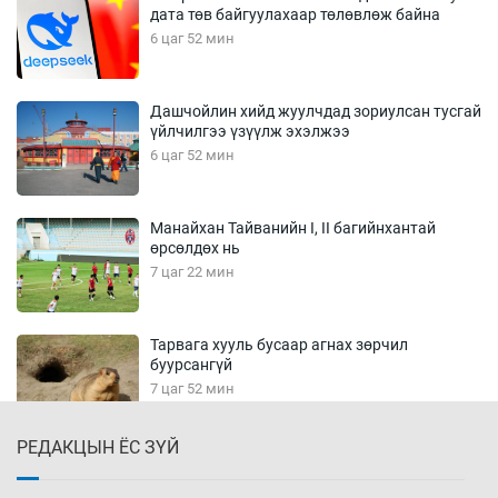
дата төв байгуулахаар төлөвлөж байна
6 цаг 52 мин
Дашчойлин хийд жуулчдад зориулсан тусгай
үйлчилгээ үзүүлж эхэлжээ
6 цаг 52 мин
Манайхан Тайванийн I, II багийнхантай
өрсөлдөх нь
7 цаг 22 мин
Тарвага хууль бусаар агнах зөрчил
буурсангүй
7 цаг 52 мин
РЕДАКЦЫН ЁС ЗҮЙ
Х.Улам-Өрнөх байр урагшилж, долоод
жагсжээ