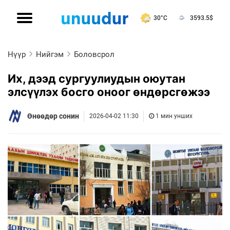
30°C
3593.5
$
Нүүр
Нийгэм
Боловсрол
Их, дээд сургуулиудын оюутан
элсүүлэх босго оноог өндөрсгөжээ
Өнөөдөр сонин
2026-04-02 11:30
1 мин унших