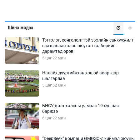
Шинэ мэдээ
Тэтгэлэг, хөнгөлөлттэй зээлийн санхүүжилт
саатсанаас олон оюутан төлбөрийн
дарамтад оров
5 цаг 22 мин
Налайх дүүргийнхэн хошой аваргаар
шалгарлаа
5 цаг 52 мин
БНСУ-д хэт халсны улмаас 19 хүн нас
баржээ
6 цаг 22 мин
“DeepSeek” компани ӨМӨЗО-д хиймэл оюуны