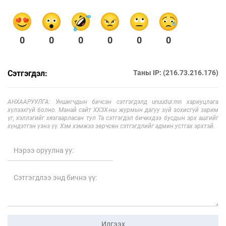
0
0
0
0
0
0
Сэтгэгдэл:
Таны IP: (216.73.216.176)
АНХААРУУЛГА: Уншигчдын бичсэн сэтгэгдэлд unuudur.mn хариуцлага
хүлээхгүй болно. Манай сайт ХХЗХ-ны журмын дагуу зүй зохисгүй зарим
үг, хэллэгийг хязгаарласан тул Та сэтгэгдэл бичихдээ бусдын эрх ашгийг
хүндэтгэн үзнэ үү. Хэм хэмжээ зөрчсөн сэтгэгдлийг админ устгах эрхтэй.
Илгээх