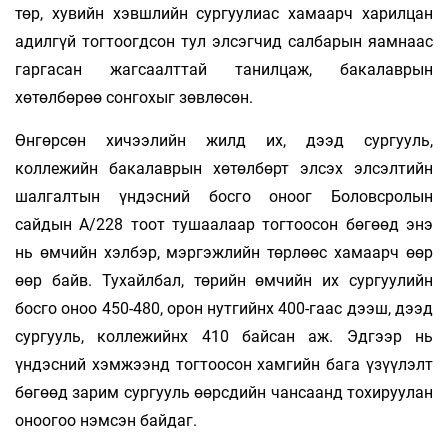
төр, хувийн хэвш­лийн сур­гуу­лиас хамаарч ха­рилцан
адилгүй тог­тоог­д­сон тул элсэгчид салбарын яамнаас
гаргасан жаг­саалттай та­нил­цаж, бакалаврын
хөтөлбөрөө сон­гохыг зөв­лөсөн.
Өнгөрсөн хичээлийн жилд их, дээд сургууль,
коллежийн бакалаврын хөтөлбөрт элсэх элсэл­тийн
шалгалтын үндэсний босго оноог Бо­ловс­ролын
сайдын А/228 тоот тушаалаар тог­тоосон бөгөөд энэ
нь өмчийн хэлбэр, мэргэжлийн төр­лөөс ха­маарч өөр
өөр байв. Тухайлбал, тө­рийн өм­чийн их сур­гуулийн
босго оноо 450-480, орон нут­гийнх 400-гаас дээш, дээд
сургууль, кол­ле­жийнх 410 байсан аж. Эдгээр нь
үндэсний хэм­жээнд тогтоосон хам­гийн бага үзүүлэлт
бө­гөөд зарим сургууль өөрс­дийн чансаанд то­хи­руулан
оноогоо нэмсэн байдаг.