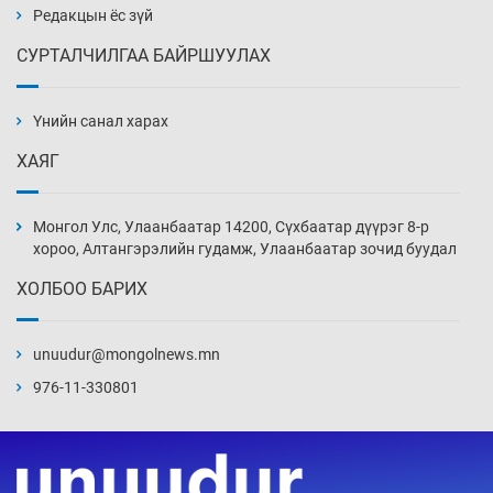
8 цаг 22 мин
Редакцын ёс зүй
СУРТАЛЧИЛГАА БАЙРШУУЛАХ
Ж.Лхагвабат өсвөр үеийнхний ДАШТ-ийг
дэнсэлнэ
Үнийн санал харах
8 цаг 52 мин
ХАЯГ
Иран тэсэж үлдсэн ч удаан хугацаанд хүнд
үеийг туулна
Монгол Улс, Улаанбаатар 14200, Сүхбаатар дүүрэг 8-р
9 цаг 22 мин
хороо, Алтангэрэлийн гудамж, Улаанбаатар зочид буудал
ХОЛБОО БАРИХ
Боловсролын зээлийн сангаар гадаадад
суралцагчдын амьжиргааны зардлын
хэмжээг шинэчлэн тогтоох нь
unuudur@mongolnews.mn
9 цаг 52 мин
976-11-330801
Монголын баг Абу Дабид медалийн хур
буулгаж байна
10 цаг 22 мин