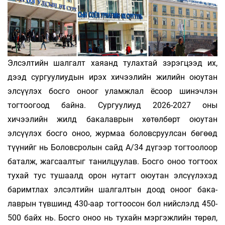
Элсэлтийн шалгалт хаяанд тулах­тай зэрэгцээд их,
дээд сургуулиудын ирэх хичээ­лийн жилийн оюутан
элсүүлэх босго оноог уламжлал ёсоор шинэчлэн
тогтоогоод бай­на. Сур­гуулиуд 2026-2027 оны
хичээлийн жилд ба­ка­лаврын хө­төлбөрт оюутан
элсүүлэх босго оноо, журмаа боловсруулсан бөгөөд
түү­нийг нь Боловсролын сайд А/34 дүгээр тог­тоол­оор
ба­талж, жагсаалтыг танилцуулав. Босго оноо тог­тоох
тухай тус тушаалд орон ну­тагт оюу­тан элсүүлэхэд
баримт­лах элсэлтийн шалгалтын доод оноог ба­ка­
лаврын түвшинд 430-аар тог­тоо­сон бол ний­с­лэлд 450-
500 байх нь. Босго оноо нь ту­хайн мэргэжлийн төрөл,