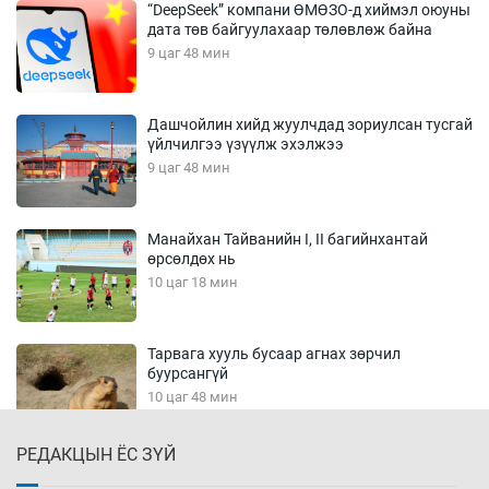
“DeepSeek” компани ӨМӨЗО-д хиймэл оюуны
дата төв байгуулахаар төлөвлөж байна
9 цаг 48 мин
Дашчойлин хийд жуулчдад зориулсан тусгай
үйлчилгээ үзүүлж эхэлжээ
9 цаг 48 мин
Манайхан Тайванийн I, II багийнхантай
өрсөлдөх нь
10 цаг 18 мин
Тарвага хууль бусаар агнах зөрчил
буурсангүй
10 цаг 48 мин
РЕДАКЦЫН ЁС ЗҮЙ
Х.Улам-Өрнөх байр урагшилж, долоод
жагсжээ