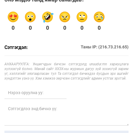
0
0
0
0
0
0
Сэтгэгдэл:
Таны IP: (216.73.216.65)
АНХААРУУЛГА: Уншигчдын бичсэн сэтгэгдэлд unuudur.mn хариуцлага
хүлээхгүй болно. Манай сайт ХХЗХ-ны журмын дагуу зүй зохисгүй зарим
үг, хэллэгийг хязгаарласан тул Та сэтгэгдэл бичихдээ бусдын эрх ашгийг
хүндэтгэн үзнэ үү. Хэм хэмжээ зөрчсөн сэтгэгдлийг админ устгах эрхтэй.