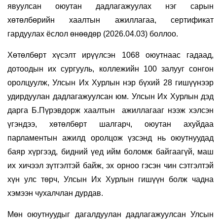
явуулсан оюутан дадлагажуулах нэг сарын
хөтөлбөрийн хаалтын ажиллагаа, сертификат
гардуулах ёслол өнөөдөр
(2026.04.03)
боллоо.
Хөтөлбөрт хүсэлт ирүүлсэн 1068 оюутнаас
гадаад,
дотоодын их сургууль, коллежийн 100 залууг сонгон
оролцуулж,
Ул
сын Их Хурлын
нэр бүхий 28 гишүүнээр
удирдуулан дадлагажуулсан юм.
Ул
сын Их Хурлын дэд
дарга Б.Пүрэвдорж хаалтын
ажиллагааг нээж хэлсэн
үгэндээ, хөтөлбөрт шалгарч, оюутан ахуйдаа
парламентын ажилд оролцож үзсэнд нь оюутнуудад
баяр хүргээд, бидний үед ийм боломж байгаагүй, маш
их хичээл зүтгэлтэй байж, эх орноо гэсэн чин сэтгэлтэй
хүн улс төрч, Улсын Их Хурлын гишүүн болж чадна
хэмээн чухалчлан дурдав.
Мөн оюутнуудыг дагалдуулан дадлагажуулсан Улсын