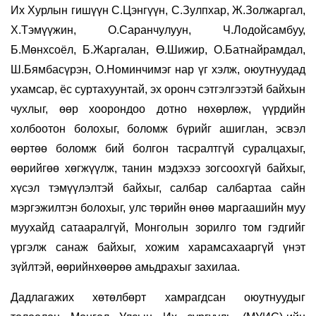
Их Хурлын гишүүн С.Цэнгүүн, С.Зулпхар, Ж.Золжаргал,
Х.Тэмүүжин, О.Саранчулуун, Ч.Лодойсамбуу,
Б.Мөнхсоёл, Б.Жаргалан, Ө.Шижир, О.Батнайрамдал,
Ш.Бямбасүрэн, О.Номинчимэг нар үг хэлж, оюутнуудад
ухамсар, ёс суртахуунтай, эх оронч сэтгэлгээтэй байхын
чухлыг, өөр хоорондоо дотно нөхөрлөж, үүрдийн
холбоотон болохыг, боломж бүрийг ашиглан, эсвэл
өөртөө боломж бий болгон тасралтгүй суралцахыг,
өөрийгөө хөгжүүлж, танин мэдэхээ зогсоохгүй байхыг,
хүсэл тэмүүлэлтэй байхыг, салбар салбартаа сайн
мэргэжилтэн болохыг, улс төрийн өнөө маргаашийн муу
муухайд сатааралгүй, Монголын зорилго том гэдгийг
үргэлж санаж байхыг, хожим харамсахааргүй үнэт
зүйлтэй, өөрийнхөөрөө амьдрахыг захилаа.
Дадлагажих хөтөлбөрт хамрагдсан оюутнуудыг