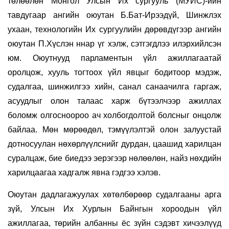
төлөөлөн Монгол Улсын Их сургууль
(МУИС)
-ийн
тавдугаар ангийн оюутан Б.Бат-Ирээдүй, Шинжлэх
ухаан, технологийн Их сургуулийн дөрөвдүгээр ангийн
оюутан П.Хүслэн ннар үг хэлж, сэтгэгдлээ илэрхийлсэн
юм. Оюутнууд
парламентын үйл ажиллагаатай
оролцож, хууль тогтоох үйл явцыг бодитоор мэдэж,
судалгаа, шинжилгээ хийн, санал санаачилга гаргаж,
асуудлыг олон талаас харж бүтээлчээр ажиллах
боломж олгосноороо ач холбогдолтой болсныг онцолж
байлаа. Мөн мөрөөдөл, тэмүүлэлтэй олон залуустай
дотносуулан нөхөрлүүлснийг дурдан, цаашид харилцан
суралцаж, бие биедээ эерэгээр нөлөөлөн, найз нөхдийн
харилцаагаа хадгалж явна гэдгээ хэлэв.
Оюутан дадлагажуулах хөтөлбөрөөр судалгааны арга
зүй,
Улсын Их Хурлын Байнгын хороодын үйл
ажиллагаа, төрийн албанны ёс зүйн сэдэвт хичээлүүд