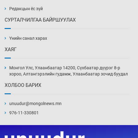
11 цаг 18 мин
Редакцын ёс зүй
СУРТАЛЧИЛГАА БАЙРШУУЛАХ
Ж.Лхагвабат өсвөр үеийнхний ДАШТ-ийг
дэнсэлнэ
Үнийн санал харах
11 цаг 48 мин
ХАЯГ
Иран тэсэж үлдсэн ч удаан хугацаанд хүнд
үеийг туулна
Монгол Улс, Улаанбаатар 14200, Сүхбаатар дүүрэг 8-р
12 цаг 18 мин
хороо, Алтангэрэлийн гудамж, Улаанбаатар зочид буудал
ХОЛБОО БАРИХ
Боловсролын зээлийн сангаар гадаадад
суралцагчдын амьжиргааны зардлын
хэмжээг шинэчлэн тогтоох нь
unuudur@mongolnews.mn
12 цаг 48 мин
976-11-330801
Монголын баг Абу Дабид медалийн хур
буулгаж байна
13 цаг 18 мин