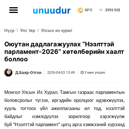
30°C
3593.93
$
Нүүр
Улс төр
Улсын их хурал
Оюутан дадлагажуулах “Нээлттэй
парламент-2026” хөтөлбөрийн хаалт
боллоо
Д.Баяр-Отгон
2026-04-03 13:49
3 мин унших
Монгол Ул
сын Их Хурал, Тамгын газраас
парламентын
боловсролыг түгээх,
иргэдийн оролцоог идэвхжүүлэх,
хууль тогтоох үйл ажиллагааны
ил тод, нээлттэй
байдлыг нэмэгдүүлэх
зорилгоор хэрэгжүүлж
буй
“Нээлттэй парламент” цогц арга хэмжээний хүрээнд