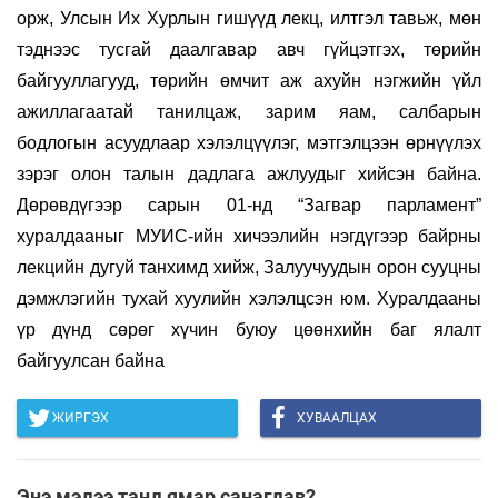
орж, Улсын Их Хурлын гишүүд лекц, илтгэл тавьж, мөн
тэднээс тусгай даалгавар авч гүйцэтгэх, төрийн
байгууллагууд, төрийн өмчит аж ахуйн нэгжийн үйл
ажиллагаатай танилцаж, зарим яам, салбарын
бодлогын асуудлаар хэлэлцүүлэг, мэтгэлцээн өрнүүлэх
зэрэг олон талын дадлага ажлуудыг хийсэн байна.
Дөрөвдүгээр сарын 01-нд “Загвар парламент”
хуралдааныг
МУИС-ийн хичээлийн нэгдүгээр байрны
лекцийн дугуй танхимд хийж, Залуучуудын орон сууцны
дэмжлэгийн тухай хуулийн хэлэлцсэн юм. Хуралдааны
үр дүнд сөрөг хүчин буюу цөөнхийн баг ялалт
байгуулсан байна
ЖИРГЭХ
ХУВААЛЦАХ
Энэ мэдээ танд ямар санагдав?