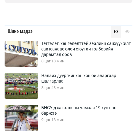
Шинэ мэдээ
Тэтгэлэг, хөнгөлөлттэй зээлийн санхүүжилт
саатсанаас олон оюутан төлбөрийн
дарамтад оров
8 цаг 18 мин
Налайх дүүргийнхэн хошой аваргаар
шалгарлаа
8 цаг 48 мин
БНСУ-д хэт халсны улмаас 19 хүн нас
баржээ
9 цаг 18 мин