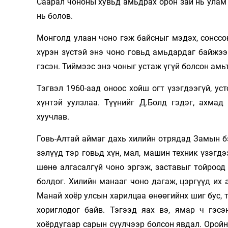
Саарал чононы хувьд амьдрах орон зай нь улам б
нь болов.
Монголд улаан чоно гэж байсныг мэдэх, сонссон
хүрэн зүстэй энэ чоно говьд амьдардаг байжээ
гэсэн. Тиймээс энэ чоныг устаж үгүй болсон ам
Тэгвэл 1960-аад оноос хойш огт үзэгдээгүй, ус
хүнтэй уулзлаа. Түүнийг Д.Болд гэдэг, ахмад
хуучлав.
Говь-Алтай аймаг дахь хилийн отрядад Замын бэ
зэлүүд тэр говьд хүн, мал, машин техник үзэгдэ
шөнө алгасалгүй чоно эргэж, заставыг тойроод
болдог. Хилийн манааг чоно дагаж, цэргүүд их 
Манай хоёр улсын харилцаа өнөөгийнх шиг бус, 
хориглодог байв. Тэгээд яах вэ, ямар ч гэс
хоёрдугаар сарын сүүлчээр болсон явдал. Орой