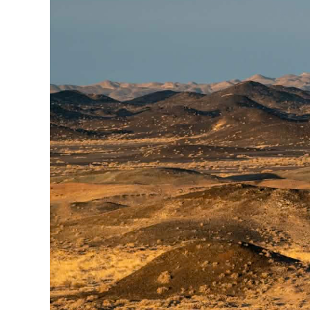
126-гийн НЭГ
Ертөнц
Спорт
Нийгэм
Бөх
Техник технологи
Сагсан бөмбөг
Шинжлэх ухаан
Хөлбөмбөг
Сонин хачин
Олимпын төрөл
Дэлхийн монгол
Тулааны спорт
Олимпын бус төр