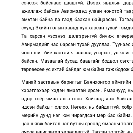
сонсож байснаас цаашгүй. Дээрх явдлын дар
ажиллаж байсан Авирмэдэд улаан чонотой таарс
амьтан байна вэ гээд баахан байцаасан. Тэгэ
сүүлд Эхийн голын хавьд хүн харсан тухай тэмдэ
Та харсан үзсэнээ дэлгэрэнгүй бичиж өгөөрэ
Авирмэдийг нас барсан тухай дууллаа. Түүнээс
чоно шиг бие хаатай ч нэлээд үсэрхэг, үл ялиг
байсан. Мазаалай бусад баавгайг бодвол сэгсг
төрлөөсөө үс ихтэй байдаг юм байна гэж бодож 
Манай заставын барилгыг Баянхонгор аймгийн 
хэрэглэхээр хэдэн ямаатай ирсэн. Ямаанууд нь
өдөр хоёр ямаа алга гэнэ. Хайгаад явж байтал
идсэн байхыг оллоо. Нөгөөх нь байдаггүй, хоё
мөрийн дунд нэг юм чирэгдсэн мөр бас байна.
цааш явж байтал нэг бутны ёроолд ямааны толгой
очоод өшиглөтөл хөдөлдөггүй, Тэгсэн толгойг нь