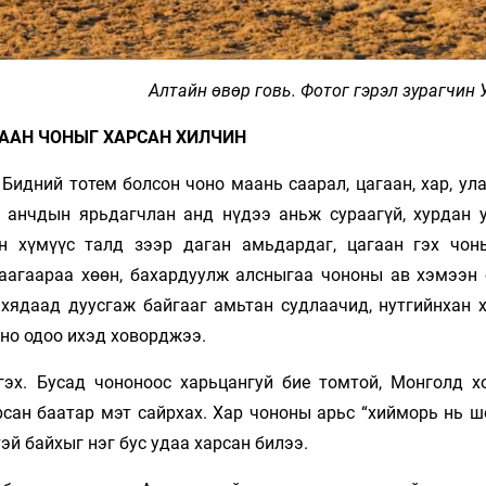
Алтайн өвөр говь. Фотог гэрэл зурагчин 
ААН ЧОНЫГ ХАРСАН ХИЛЧИН
Бидний тотем болсон чоно маань саарал, цагаан, хар, ул
д анчдын ярьдагчлан анд нүдээ аньж сураагүй, хурдан у
н хүмүүс талд зээр даган амьдардаг, цагаан гэх чон
аагаараа хөөн, бахардуулж алсныгаа чононы ав хэмээн 
 хядаад дуусгаж байгааг амьтан судлаачид, нутгийнхан 
оно одоо ихэд ховорджээ.
эх. Бусад чононоос харьцангуй бие томтой, Монголд х
сан баатар мэт сайрхах. Хар чононы арьс “хийморь нь ш
эй байхыг нэг бус удаа харсан билээ.