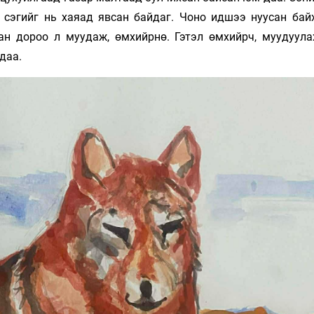
, сэгийг нь хаяад явсан байдаг. Чоно идшээ нуусан бай
ан дороо л муудаж, өмхийрнө. Гэтэл өмхийрч, муудуула
 даа.