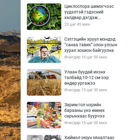
Урлагтай яриа
Циклоспора шимэгчээс
өрчил
үүдэлтэй гэдэсний
халдвар дэгдэж
энд-Эрхэм баян
болзошгүй
23 цаг 45 мин
Сэтгэцийн эрүүл мэндэд
“санаа тавих” олон улсын
хүний үг
хурал зохион байгуулна
Өчигдөр 16 цаг 00 мин
Улаан буудай ихэнх
талбайд 10-12 см-ээр
ага
Бусад
өндөр ургажээ
Өчигдөр 15 цаг 30 мин
Фото
сурвалжлагч
Видео
Зарим гол нэрийн
Инфографик
барааны үнэ өмнөх
сарынхаас буурчээ
Санал асуулга
Өчигдөр 15 цаг 00 мин
Хиймэл оюун хяналтаас