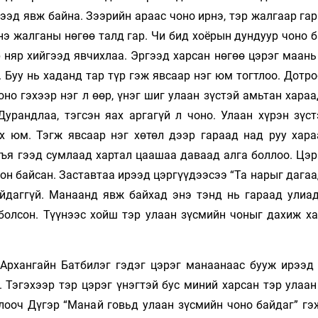
ээд явж байна. Зээрийн араас чоно ирнэ, тэр жалгаар га
нэ жалганы нөгөө талд гар. Чи бид хоёрын дундуур чоно 
р няр хийгээд явчихлаа. Эргээд харсан нөгөө цэрэг маань
 Буу нь хаданд тар түр гэж явсаар нэг юм тогтлоо. Дотр
но гэхээр нэг л өөр, үнэг шиг улаан зүстэй амьтан хара
урандлаа, тэгсэн яах аргагүй л чоно. Улаан хүрэн зүст
ох юм. Тэгж явсаар нэг хөтөл дээр гараад над руу хара
удъя гээд сумлаад хартал цаашаа даваад алга боллоо. Цэ
сон байсан. Заставтаа ирээд цэргүүдээсээ “Та нарыг дага
айдаггүй. Манаанд явж байхад энэ тэнд нь гараад улиад
 болсон. Түүнээс хойш тэр улаан зүсмийн чоныг дахиж ха
Архангайн Батбилэг гэдэг цэрэг манаанаас бууж ирээд
 Тэгэхээр тэр цэрэг үнэгтэй бус миний харсан тэр улаан
лооч Дүгэр “Манай говьд улаан зүсмийн чоно байдаг” гэ