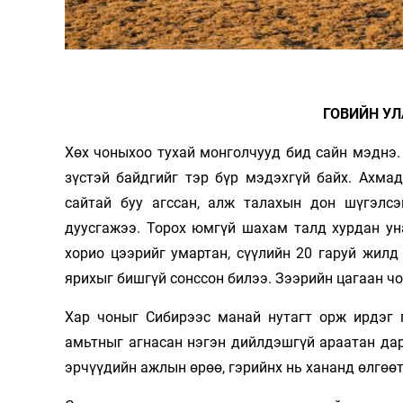
Олимп 2024
ГОВИЙН УЛ
Хөх чоныхоо тухай монголчууд бид сайн мэднэ. 
зүстэй байдгийг тэр бүр мэдэхгүй байх. Ахма
сайтай буу агссан, алж талахын дон шүгэлсэ
дуусгажээ. Торох юмгүй шахам талд хурдан ун
хорио цээрийг умартан, сүүлийн 20 гаруй жилд
ярихыг бишгүй сонссон билээ. Зээрийн цагаан ч
Хар чоныг Сибирээс манай нутагт орж ирдэг г
амьтныг агнасан нэгэн дийлдэшгүй араатан дар
эрчүүдийн ажлын өрөө, гэрийнх нь хананд өлгөөт