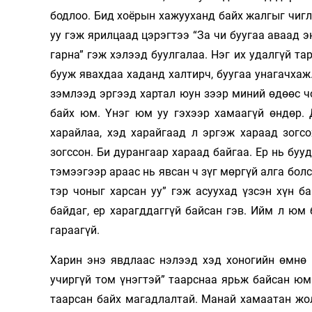
бодлоо. Бид хоёрын хажууханд байх жалгыг чигл
уу гэж ярилцаад цэрэгтээ “За чи буугаа аваад э
гарна” гэж хэлээд буулгалаа. Нэг их удалгүй та
бууж явахдаа хаданд халтирч, буугаа унагачхаж.
зэмлээд эргээд хартал юун зээр миний өдөөс чо
байх юм. Үнэг юм уу гэхээр хамаагүй өндөр. Д
харайлаа, хэд харайгаад л эргэж хараад зогс
зогссон. Би дурангаар хараад байгаа. Ер нь бу
тэмээгээр араас нь явсан ч зүг мөргүй алга бол
тэр чоныг харсан уу” гэж асуухад үзсэн хүн б
байдаг, ер харагддаггүй байсан гэв. Ийм л юм
гараагүй.
Харин энэ явдлаас нэлээд хэд хоногийн өмнө 
учиргүй том үнэгтэй” таарснаа ярьж байсан юм.
таарсан байх магадлалтай. Манай хамаатан жо