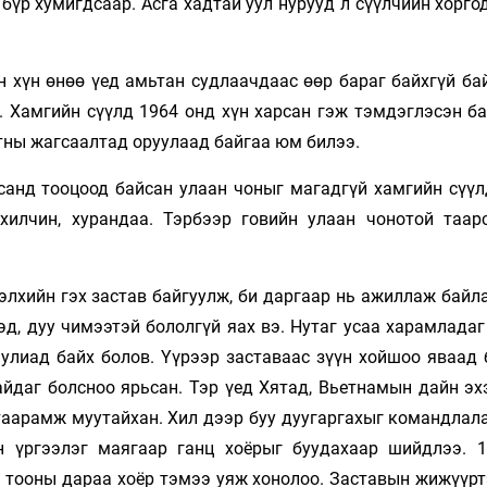
үр хумигдсаар. Асга хадтай уул нурууд л сүүлчийн хорго
 хүн өнөө үед амьтан судлаачдаас өөр бараг байхгүй бай
. Хамгийн сүүлд 1964 онд хүн харсан гэж тэмдэглэсэн б
ьтны жагсаалтад оруулаад байгаа юм билээ.
тсанд тооцоод байсан улаан чоныг магадгүй хамгийн сүүл
 хилчин, хурандаа. Тэрбээр говийн улаан чонотой таар
лхийн гэх застав байгуулж, би даргаар нь ажиллаж байла
эд, дуу чимээтэй бололгүй яах вэ. Нутаг усаа харамладаг
 улиад байх болов. Үүрээр заставаас зүүн хойшоо яваад 
айдаг болсноо ярьсан. Тэр үед Хятад, Вьетнамын дайн эх
таарамж муутайхан. Хил дээр буу дуугаргахыг командлала
эн үргээлэг маягаар ганц хоёрыг буудахаар шийдлээ. 
н тооны дараа хоёр тэмээ уяж хонолоо. Заставын жижүүрт