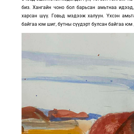
биз. Хангайн чоно бол барьсан амьтнаа идээд
харсан шүү. Говьд мэдээж халуун. Үхсэн амьт
байгаа юм шиг, бутны сүүдэрт булсан байгаа юм