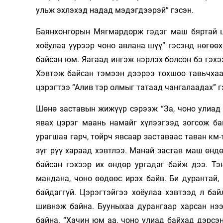
ульж эхлэхэд надад мэдэгдээрэй” гэсэн.
Баянхонгорын Мягмардорж гэдэг маш бяртай цэ
хоёулаа үүрээр чоно авлана шүү” гэсэнд нөгөөх
байсан юм. Яагаад ингэж нэрлэх болсон бэ гэх
Хэвтэж байсан тэмээн дээрээ тохшоо тавьчхаад
цэрэгтээ “Алив тэр олмыг татаад чангалаадах” 
Шөнө заставын жижүүр сэрээж “За, чоно улиад э
явах цэрэг маань намайг хүлээгээд зогсож ба
урагшаа гарч, тойрч явсаар заставаас таван км-
зүг рүү хараад хэвтлээ. Манай застав маш өнд
байсан гэхээр их өндөр ургадаг байж дээ. Тэ
мандана, чоно өөдөөс ирэх байв. Би дурантай,
байдаггүй. Цэрэгтэйгээ хоёулаа хэвтээд л бай
шивнэж байна. Бууныхаа дурангаар харсан нээ
байна. “Хачин юм аа, чоно улиад байхад дэрсэ