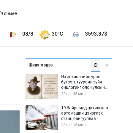
йн төлөө
08/8
30°C
3593.87
$
Соёл урлаг
Шинэ мэдээ
ой хөгжлийн зорилго -
Сонгодог урлаг
Их зохиолчийн уран
Ардын урлаг
бүтээл, туурвил зүйн
онцлогийг олон улсын
Дүрслэх урлаг
судлаачид хэлэлцлээ
22 цаг 45 мин
Өв соёл
таг
Кино урлаг
19 байршилд цахилгаан
автомашин цэнэглэх
 орчин
Цирк
станц байгууллаа
ол
23 цаг 15 мин
Рок поп, хип хоп
энд