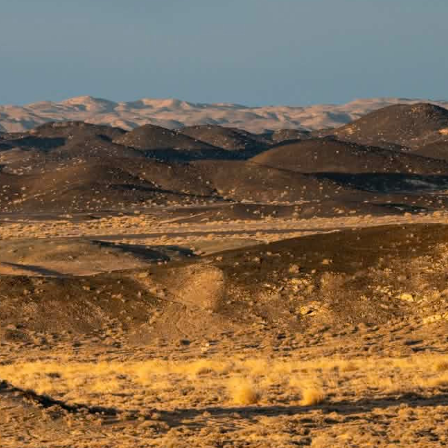
Ханш
Хэрэг з
Эрэлттэй мэдээ
Эрүүл м
Хууль ёс
Хүмүүс
Албаны 
Бусад
Life style
Ярилцл
Зөвлөгөө
Хоймор
Өнөөдрийн тухай
Уншигч-
өл