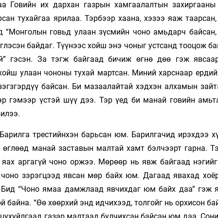
аа Говийн их дархан газрын хамгаалалтын захиргааны
ан тухайгаа ярилаа. Тэрбээр хаана, хэзээ яаж таарсан,
эд “Монголын говьд улаан зүсмийн чоно амьдарч байсан,
глэсэн байдаг. Түүнээс хойш энэ чоныг устсанд тооцож б
й” гэсэн. За тэгж байгаад бичиж өгнө дөө гэж явсаа
 хойш улаан чононы тухай мартсан. Миний харснаар ердий
 зэгзгэрдүү байсан. Би мазаалайтай хэдхэн алхамын зайт
эр гэмээр үстэй шүү дээ. Тэр үед би манай говийн амьт
билээ.
Барилга трестийнхэн барьсан юм. Барилгачид ирэхдээ х
 өглөөд манай заставын малтай хамт бэлчээрт гарна. Тэ
 яах аргагүй чоно оржээ. Мөрөөр нь явж байгаад нэгийг
р чоно зэрэгцээд явсан мөр байх юм. Дагаад явахад хоё
 Бид “Чоно ямаа дамжлаад явчихдаг юм байх даа” гэж 
 байна. “Өө хөөрхий энд идчихээд, толгойг нь орхисон ба
 цухуйлгаад газар малтаад булчихсан байсан юм даа. Сон