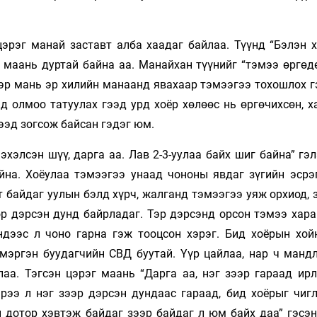
рэг манай заставт алба хаадаг байлаа. Түүнд “Бэлэн х
 маань дуртай байна аа. Манайхан түүнийг “тэмээ өргөдө
ээр мань эр хилийн манаанд явахаар тэмээгээ тохошлох г
 олмоо татуулах гээд урд хоёр хөлөөс нь өргөчихсөн, х
гээд зогсож байсан гэдэг юм.
хэлсэн шүү, дарга аа. Лав 2-3-уулаа байх шиг байна” гэ
йна. Хоёулаа тэмээгээ унаад чононы явдаг зүгийн эсрэг
т байдаг уулын бэлд хүрч, жалганд тэмээгээ уяж орхиод,
өр дэрсэн дунд байрладаг. Тэр дэрсэнд орсон тэмээ хара
ндээс л чоно гарна гэж тооцсон хэрэг. Бид хоёрын хой
 мэргэн буудагчийн СВД буутай. Үүр цайлаа, нар ч мандл
лаа. Тэгсэн цэрэг маань “Дарга аа, нэг зээр гараад ирл
рээ л нэг зээр дэрсэн дундаас гараад, бид хоёрыг чиг
н дотор хэвтэж байдаг зээр байдаг л юм байх даа” гэсэ