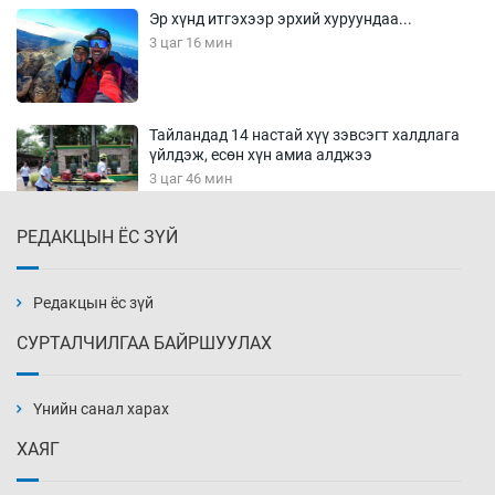
Эр хүнд итгэхээр эрхий хуруундаа...
3 цаг 16 мин
Тайландад 14 настай хүү зэвсэгт халдлага
үйлдэж, есөн хүн амиа алджээ
3 цаг 46 мин
РЕДАКЦЫН ЁС ЗҮЙ
Хүннү рок буюу монгол онгод
4 цаг 16 мин
Редакцын ёс зүй
СУРТАЛЧИЛГАА БАЙРШУУЛАХ
Сарьсан багваахайнууд голын эрэг дагуух
барилга, байгууламжийн дээвэрт үүрлэжээ
Үнийн санал харах
4 цаг 46 мин
ХАЯГ
Цагдаагийн алба хаагчийг мөргөж зугтсан