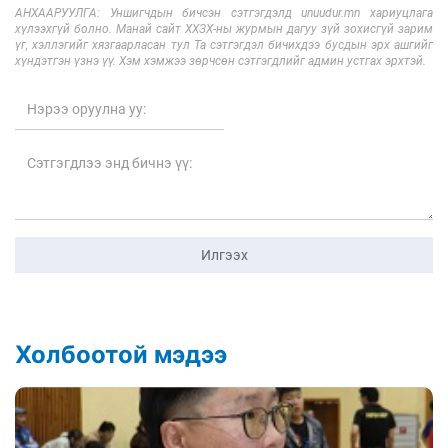
АНХААРУУЛГА: Уншигчдын бичсэн сэтгэгдэлд unuudur.mn хариуцлага
хүлээхгүй болно. Манай сайт ХХЗХ-ны журмын дагуу зүй зохисгүй зарим
үг, хэллэгийг хязгаарласан тул Та сэтгэгдэл бичихдээ бусдын эрх ашгийг
хүндэтгэн үзнэ үү. Хэм хэмжээ зөрчсөн сэтгэгдлийг админ устгах эрхтэй.
Илгээх
Холбоотой мэдээ