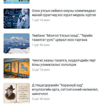
Олон улсын хиймэл оюуны олимпиадаас
манай сурагчид хос хүрэл медаль хүртэв
1 цаг 16 мин
Төвбанк “Монгол Улсын хаад”, “Төрийн
тахилгат уулс” цуврал зоос гаргана
1 цаг 46 мин
Чингис хааны тахилга, нүүдэлчдийн төрт
ёсны уламжлалыг хэлэлцэв
2 цаг 16 мин
Д.Нацагдоржийн “Харанхуй хад”
өгүүллэгийн арга, сэтгэлгээний нөлөөлөл,
шинэчлэл
2 цаг 46 мин