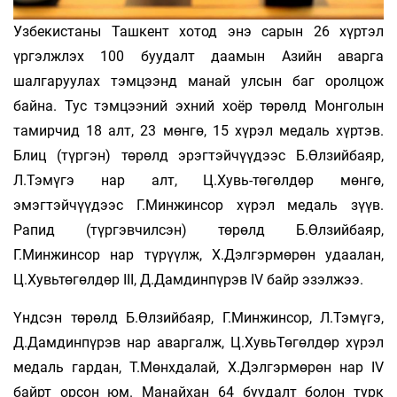
Узбекистаны Ташкент хотод энэ сарын 26 хүртэл
үргэлжлэх 100 буудалт даамын Азийн аварга
шалгаруулах тэмцээнд манай улсын баг оролцож
байна. Тус тэмцээний эхний хоёр төрөлд Монголын
тамирчид 18 алт, 23 мөнгө, 15 хүрэл медаль хүртэв.
Блиц (түргэн) төрөлд эрэгтэйчүүдээс Б.Өлзийбаяр,
Л.Тэмүгэ нар алт, Ц.Хувь-төгөлдөр мөнгө,
эмэгтэйчүүдээс Г.Минжинсор хүрэл медаль зүүв.
Рапид (түргэвчилсэн) төрөлд Б.Өлзийбаяр,
Г.Минжинсор нар түрүүлж, Х.Дэлгэрмөрөн удаалан,
Ц.Хувьтөгөлдөр III, Д.Дамдинпүрэв IV байр эзэлжээ.
Үндсэн төрөлд Б.Өлзийбаяр, Г.Минжинсор, Л.Тэмүгэ,
Д.Дамдинпүрэв нар аваргалж, Ц.ХувьТөгөлдөр хүрэл
медаль гардан, Т.Мөнхдалай, Х.Дэлгэрмөрөн нар IV
байрт орсон юм. Манайхан 64 буудалт болон турк