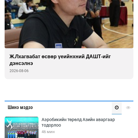
Ж.Лхагвабат өсвөр үеийнхний ДАШТ-ийг
дэнсэлнэ
2026-08-06
Шинэ мэдээ
Аэробикийн төрөлд Азийн аваргаар
тодорлоо
46 мин