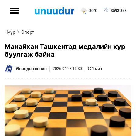
30°C
3593.87
$
Нүүр
Спорт
Манайхан Ташкентэд медалийн хур
буулгаж байна
Өнөөдөр сонин
2026-04-23 15:30
1 мин