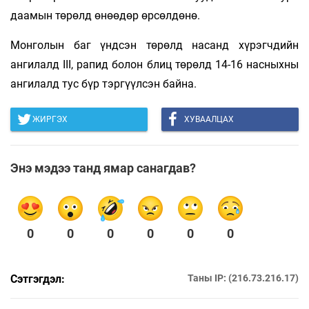
даамын төрөлд өнөөдөр өрсөлдөнө.
Монголын баг үндсэн төрөлд насанд хүрэгчдийн
ангилалд III, рапид болон блиц төрөлд 14-16 насныхны
ангилалд тус бүр тэргүүлсэн байна.
ЖИРГЭХ
ХУВААЛЦАХ
Энэ мэдээ танд ямар санагдав?
0
0
0
0
0
0
Сэтгэгдэл:
Таны IP: (216.73.216.17)