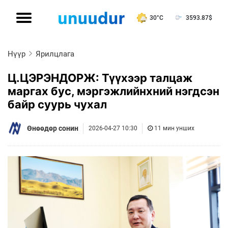
30°C
3593.87
$
Нүүр
Ярилцлага
Ц.ЦЭРЭНДОРЖ: Түүхээр талцаж
маргах бус, мэргэжлийнхний нэгдсэн
байр суурь чухал
Өнөөдөр сонин
2026-04-27 10:30
11 мин унших