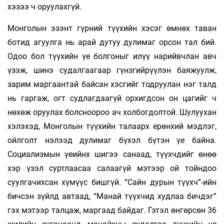
хэзээ ч оруулахгүй.
Монголын эзэнт гүрний түүхийн хэсэг өмнөх таван
ботид агуулга нь арай дутуу дулимаг орсон тал бий.
Одоо бол түүхийн үе болгоныг илүү нарийвчлан авч
үзэж, шинэ судалгаагаар гүнзгийрүүлэн баяжуулж,
зарим маргаантай байсан хэсгийг тодруулан нэг талд
нь гаргаж, огт судлагдаагүй орхигдсон он цагийг ч
нөхөж оруулах болсноороо ач холбогдолтой. Шулуухан
хэлэхэд, Монголын түүхийн талаарх ерөнхий мэдлэг,
ойлголт нэлээд дулимаг бүхэл бүтэн үе байна.
Социализмын үеийнх шигээ санаад, түүхчдийг өнөө
хэр үзэл суртлаасаа салаагүй мэтээр ой тойндоо
суулгачихсан хүмүүс бишгүй. “Сайн дурын түүхч”-ийн
бичсэн зүйлд автаад, “Манай түүхчид худлаа бичдэг”
гэх мэтээр талцаж, маргаад байдаг. Гэтэл өнгөрсөн 36