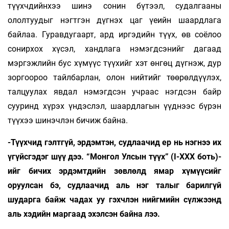
түүхчдийнхээ шинэ сонин бүтээл, судалгааны
ололтуудыг нэгтгэн дүгнэх цаг үеийн шаардлага
байлаа. Гуравдугаарт, ард иргэдийн түүх, өв соёлоо
сонирхох хүсэл, хандлага нэмэгдсэнийг дагаад
мэргэжлийн бус хүмүүс түүхийг хэт өнгөц дүгнэж, дур
зоргоороо тайлбарлан, олон нийтийг төөрөлдүүлэх,
талцуулах явдал нэмэгдсэн учраас нэгдсэн байр
сууринд хүрэх үндэслэл, шаардлагын үүднээс бүрэн
түүхээ шинэчлэн бичиж байна.
-Түүхчид гэлтгүй, эрдэмтэн, судлаачид ер нь нэгнээ их
үгүйсгэдэг шүү дээ. “Монгол Улсын түүх” (I-XXX боть)-
ийг бичих эрдэмтдийн зөвлөлд ямар хүмүүсийг
оруулсан бэ, судлаачид аль нэг талыг барилгүй
шударга байж чадах уу гэхчлэн нийгмийн сүлжээнд
аль хэдийн маргаад эхэлсэн байна лээ.