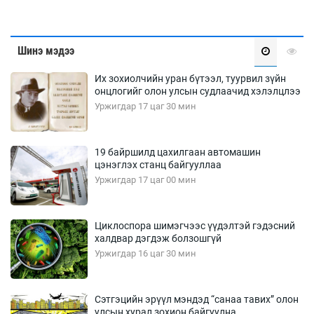
Шинэ мэдээ
Их зохиолчийн уран бүтээл, туурвил зүйн
онцлогийг олон улсын судлаачид хэлэлцлээ
Уржигдар 17 цаг 30 мин
19 байршилд цахилгаан автомашин
цэнэглэх станц байгууллаа
Уржигдар 17 цаг 00 мин
Циклоспора шимэгчээс үүдэлтэй гэдэсний
халдвар дэгдэж болзошгүй
Уржигдар 16 цаг 30 мин
Сэтгэцийн эрүүл мэндэд “санаа тавих” олон
улсын хурал зохион байгуулна