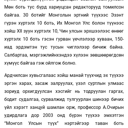
Мөн боть тус бүрд хариуцсан редакторууд томилсон
байгаа. 30 ботийг Монголын эртний түүхээс Эзэнт
гүрэн хүртэлх 10 боть, Их Монгол Улс болон түүнээс
хойш XII зуун хүртэлх 10, Чин улсын эрхшээлээс өнөөг
хүртэлх 10 боть гэсэн гурван үечлэлээр хуваан, 150-
иад эрдэмтэн тус тусын чиглэлээр бичиж байна.
Салбартаа, мэргэжлийнхэндээ хүлээн зөвшөөрөгдсөн
хүмүүс байгаа гэж ойлгож болно.
Ардчилсан хувьсгалаас хойш манай түүхчид эх түүхээ
эргэн харах, засаж залруулах, үзэл суртлын улмаас
зориуд орхигдуулсан хэсгийг нь тодруулан гаргах,
бодит судалгаа, сурвалжид тулгуурлан шинээр бичих
үйл хэрэгт ханцуй шамлан орж, профессор А.Очирын
удирдлага дор 2003 онд бүрэн түүхээ эмхэтгэн
“Монгол Улсын түүх” нэртэйгээр таван боть