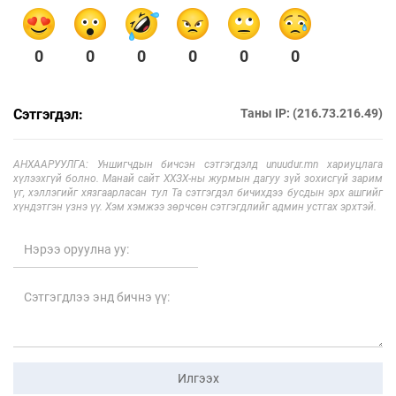
0
0
0
0
0
0
Сэтгэгдэл:
Таны IP: (216.73.216.49)
АНХААРУУЛГА: Уншигчдын бичсэн сэтгэгдэлд unuudur.mn хариуцлага
хүлээхгүй болно. Манай сайт ХХЗХ-ны журмын дагуу зүй зохисгүй зарим
үг, хэллэгийг хязгаарласан тул Та сэтгэгдэл бичихдээ бусдын эрх ашгийг
хүндэтгэн үзнэ үү. Хэм хэмжээ зөрчсөн сэтгэгдлийг админ устгах эрхтэй.
Илгээх