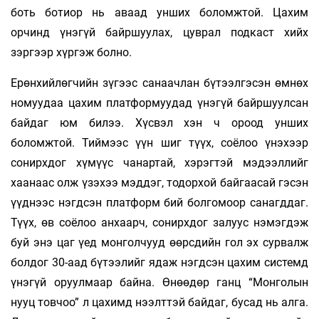
боть ботиор нь аваад унших боломжтой. Цахим
орчинд үнэгүй байршуулах, цуврал подкаст хийх
зэргээр хүргэж болно.
Ерөнхийлөгчийн зүгээс санаачлан бүтээлгэсэн өмнөх
номуудаа цахим платформуудад үнэгүй байршуулсан
байдаг юм билээ. Хүсвэл хэн ч ороод унших
боломжтой. Тиймээс үүн шиг түүх, соёлоо үнэхээр
сонирхдог хүмүүс чанартай, хэрэгтэй мэдээллийг
хаанаас олж үзэхээ мэддэг, тодорхой байгаасай гэсэн
үүднээс нэгдсэн платформ бий болгомоор санагддаг.
Түүх, өв соёлоо анхаарч, сонирхдог залуус нэмэгдэж
буй энэ цаг үед монголчууд өөрсдийн гол эх сурвалж
болдог 30-аад бүтээлийг ядаж нэгдсэн цахим системд
үнэгүй оруулмаар байна. Өнөөдөр ганц “Монголын
нууц товчоо” л цахимд нээлттэй байдаг, бусад нь алга.