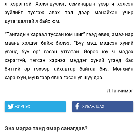
л хэрэгтэй. Хэлэлцүүлэг, семинарын үеэр ч хэлсэн
зүйлийг тусгаж авах тал дээр манайхан учир
дутагдалтай л байх юм.
“Тангадын хараал туссан юм шиг” гээд өвөө, эмээ нар
маань хэлдэг байж билээ. “Бүү мэд, мэдсэн хүний
үгэнд бүү ор” гэсэн утгатай. Өөрөө юу ч мэдэх
хэрэггүй, тэгсэн хэрнээ мэддэг хүний үгэнд бас
битгий ор гэхээр айхавтар байгаа биз. Мөнхийн
харанхуй, мунхгаар явна гэсэн үг шүү дээ.
Л.Ганчимэг
ЖИРГЭХ
ХУВААЛЦАХ
Энэ мэдээ танд ямар санагдав?