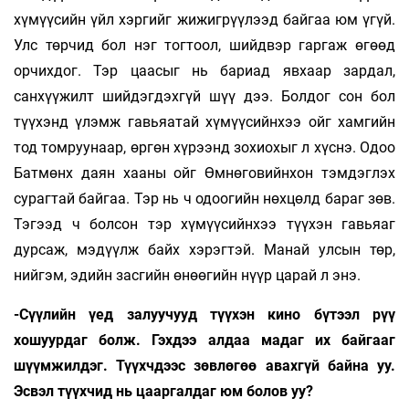
хүмүүсийн үйл хэргийг жижигрүүлээд байгаа юм үгүй.
Улс төрчид бол нэг тогтоол, шийдвэр гаргаж өгөөд
орчихдог. Тэр цаасыг нь бариад явхаар зардал,
санхүүжилт шийдэгдэхгүй шүү дээ. Болдог сон бол
түүхэнд үлэмж гавьяатай хүмүүсийнхээ ойг хамгийн
тод томруунаар, өргөн хүрээнд зохиохыг л хүснэ. Одоо
Батмөнх даян хааны ойг Өмнөговийнхон тэмдэглэх
сурагтай байгаа. Тэр нь ч одоогийн нөхцөлд бараг зөв.
Тэгээд ч болсон тэр хүмүүсийнхээ түүхэн гавьяаг
дурсаж, мэдүүлж байх хэрэгтэй. Манай улсын төр,
нийгэм, эдийн засгийн өнөөгийн нүүр царай л энэ.
-Сүүлийн үед залуучууд түүхэн кино бүтээл рүү
хошуурдаг болж. Гэхдээ алдаа мадаг их байгааг
шүүмжилдэг. Түүхчдээс зөвлөгөө авахгүй байна уу.
Эсвэл түүхчид нь цааргалдаг юм болов уу?