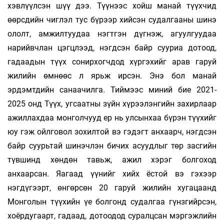
хэвлүүлсэн шүү дээ. Түүнээс хойш манай түүхчид
өөрсдийн чиглэл тус бүрээр хийсэн судалгааны шинэ
ололт, амжилтуудаа нэгтгэн дүгнэж, агуулгуудаа
нарийвчлан цэгцлээд, нэгдсэн байр сууриа дотоод,
гадаадын түүх сонирхогчдод хүргэхийг арав гаруй
жилийн өмнөөс л ярьж ирсэн. Энэ бол манай
эрдэмтдийн санаачилга. Тиймээс миний бие 2021-
2025 онд Түүх, угсаатны зүйн хүрээлэнгийн захирлаар
ажиллахдаа монголчууд ер нь улсынхаа бүрэн түүхийг
юу гэж ойлговол зохилтой вэ гэдэгт анхаарч, нэгдсэн
байр суурьтай шинэчлэн бичих асуудлыг төр засгийн
түвшинд хөндөн тавьж, ажил хэрэг болгоход
анхаарсан. Яагаад үүнийг хийх ёстой вэ гэхээр
нэгдүгээрт, өнгөрсөн 20 гаруй жилийн хугацаанд
Монголын түүхийн үе болгонд судалгаа гүнзгийрсэн,
хоёрдугаарт, гадаад, дотоодод суралцсан мэргэжлийн