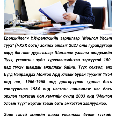
Ерөнхийлөгч У.Хүрэлсүхийн зарлигаар “Монгол Улсын
түүх” (I-XXX боть) зохиох ажлыг 2027 оны гуравдугаар
сард багтаан дуусгахаар Шинжлэх ухааны академийн
Түүх, угсаатны зүйн хүрээлэнгийнхэн тэргүүтэй 150-
иад түүхч шамдан ажиллаж байна. Түүх сөхвөл, анх
Бүгд Найрамдах Монгол Ард Улсын бүрэн түүхийг 1954
онд нэг, 1966-1968 онд дэлгэрүүлэн гурван боть
хэвлүүлснээ 1984 онд нэгтгэн шинэчилж нэг боть
эрхлэн гаргасан бол хамгийн сүүлд 2003 онд “Монгол
Улсын түүх” нэртэй таван боть эмхэтгэн хэвлүүлжээ.
Хорь гаруй жилийн дараа улсынхаа бүрэн түүхийг