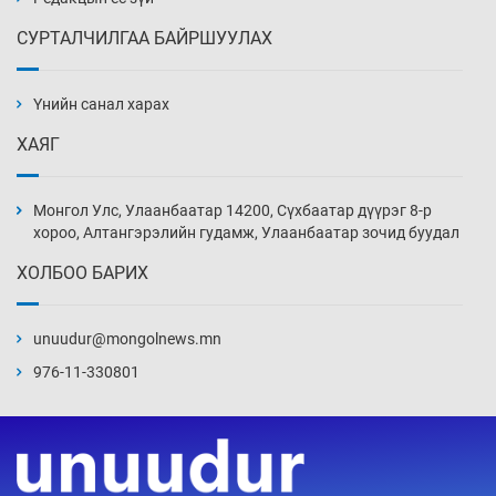
СУРТАЛЧИЛГАА БАЙРШУУЛАХ
АНУ-ын Цэргийн кибер командлалаын
ажилтнууд амиа хорлох явдал эрс
нэмэгджээ
Үнийн санал харах
Уржигдар 13 цаг 52 мин
ХАЯГ
Монголын шигшээ Хонконгийн багийг ялж,
эхний хожлоо авлаа
Монгол Улс, Улаанбаатар 14200, Сүхбаатар дүүрэг 8-р
Уржигдар 13 цаг 30 мин
хороо, Алтангэрэлийн гудамж, Улаанбаатар зочид буудал
ХОЛБОО БАРИХ
Техникийн өндөр үзүүлэлттэй агаарын хөлөг
худалдан авах хүсэлтээ уламжлав
unuudur@mongolnews.mn
Уржигдар 13 цаг 00 мин
976-11-330801
“Шатахууны бус, бодлогын хомсдол
нүүрлээд байна”
Уржигдар 12 цаг 30 мин