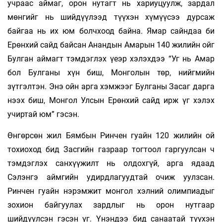
учраас аймаг, орон нутагт нь хариуцуулж, зардал
мөнгийг нь шийдүүлээд түүхэн хүмүүсээ дурсаж
байгаа нь их юм болчхоод байна. Ямар сайндаа би
Ерөнхий сайд байсан Анандын Амарын 140 жилийн ойг
Булган аймагт тэмдэглэх үеэр хэлэхдээ “Уг нь Амар
бол Булганы хүн биш, Монголын төр, нийгмийн
зүтгэлтэн. Энэ ойн арга хэмжээг Булганы Засаг дарга
нээх биш, Монгол Улсын Ерөнхий сайд ирж үг хэлэх
учиртай юм” гэсэн.
Өнгөрсөн жил Бямбын Ринчен гуайн 120 жилийн ой
тохиоход бид Засгийн газраар тогтоол гаргуулсан ч
тэмдэглэх санхүүжилт нь олдохгүй, арга ядаад
Сэлэнгэ аймгийн удирд­лагуудтай очиж уулзсан.
Ринчен гуайн нэрэмжит монгол хэлний олимпиадыг
зохион байгуулах зардлыг нь орон нутгаар
шийдүүлсэн гэсэн үг. Үнэндээ бид санаатай түүхэн