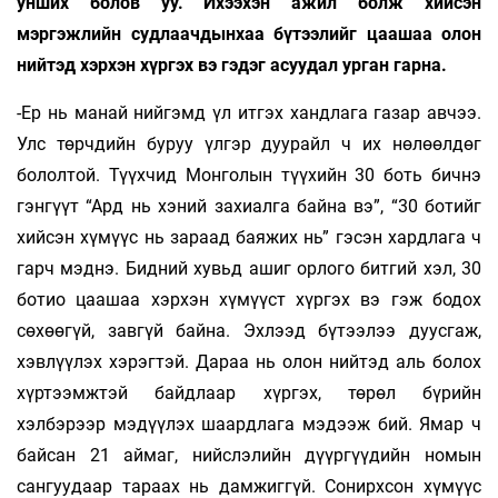
унших болов уу. Ихээхэн ажил болж хийсэн
мэргэжлийн судлаачдынхаа бүтээлийг цаашаа олон
нийтэд хэрхэн хүргэх вэ гэдэг асуудал урган гарна.
-Ер нь манай нийгэмд үл итгэх хандлага газар авчээ.
Улс төрчдийн буруу үлгэр дуурайл ч их нөлөөлдөг
бололтой. Түүхчид Монголын түүхийн 30 боть бичнэ
гэнгүүт “Ард нь хэний захиалга байна вэ”, “30 ботийг
хийсэн хүмүүс нь зараад баяжих нь” гэсэн хардлага ч
гарч мэднэ. Бидний хувьд ашиг орлого битгий хэл, 30
ботио цаашаа хэрхэн хүмүүст хүргэх вэ гэж бодох
сөхөөгүй, завгүй байна. Эхлээд бүтээлээ дуусгаж,
хэвлүүлэх хэрэгтэй. Дараа нь олон нийтэд аль болох
хүртээмжтэй байдлаар хүргэх, төрөл бүрийн
хэлбэрээр мэдүүлэх шаардлага мэдээж бий. Ямар ч
байсан 21 аймаг, нийслэлийн дүүргүүдийн номын
сангуудаар тараах нь дамжиггүй. Сонирхсон хүмүүс