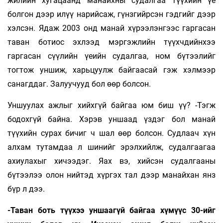
жилийн хугацаанд манайхны судалгаа түүхийн үе
болгон дээр илүү нарийсаж, гүнзгийрсэн гэдгийг дээр
хэлсэн. Ядаж 2003 онд манай хүрээлэнгээс гаргасан
таван ботиос эхлээд мэргэжлийн түүхчдийнхээ
гаргасан сүүлийн үеийн судалгаа, ном бүтээлийг
тогтож уншиж, харьцуулж байгаасай гэж хэлмээр
санагддаг. Залуучууд бол өөр болсон.
Уншуулах ажлыг хийхгүй байгаа юм биш үү? -Тэгж
бодохгүй байна. Хэрэв уншаад үздэг бол манай
түүхийн сурах бичиг ч шал өөр болсон. Судлаач хүн
алхам тутамдаа л шинийг эрэлхийлж, судалгаагаа
ахиулахыг хичээдэг. Яах вэ, хийсэн судалгааны
бүтээлээ олон нийтэд хүргэх тал дээр манайхан янз
бүр л дээ.
-Таван боть түүхээ уншаагүй байгаа хүмүүс 30-ийг