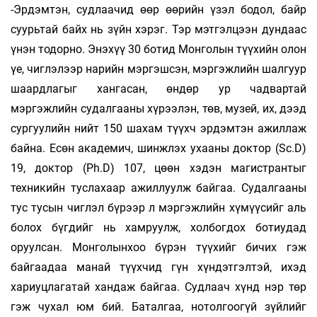
-Эрдэмтэн, судлаачид өөр өөрийн үзэл бодол, байр
суурьтай байх нь зүйн хэрэг. Тэр мэтгэлцээн дундаас
үнэн тодорно. Энэхүү 30 ботид Монголын түүхийн олон
үе, чиглэлээр нарийн мэргэшсэн, мэргэжлийн шалгуур
шаардлагыг хангасан, өндөр ур чадвартай
мэргэжлийн судалгааны хүрээлэн, төв, музей, их, дээд
сургуулийн нийт 150 шахам түүхч эрдэмтэн ажиллаж
байна. Есөн академич, шинжлэх ухааны доктор (Sc.D)
19, доктор (Ph.D) 107, цөөн хэдэн магистрантыг
техникийн туслахаар ажил­луулж байгаа. Судалгааны
тус тусын чиглэл бүрээр л мэргэжлийн хүмүүсийг аль
болох бүгдийг нь хамруулж, холбогдох ботиудад
оруулсан. Монголынхоо бүрэн түүхийг бичих гэж
байгаадаа манай түүхчид гүн хүндэтгэлтэй, ихэд
хариуцлагатай хандаж байгаа. Судлаач хүнд нэр төр
гэж чухал юм бий. Баталгаа, нотолгоогүй зүйлийг