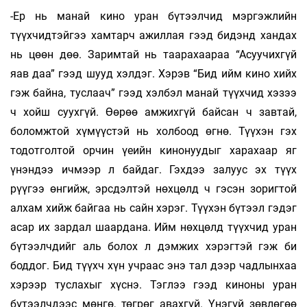
-Ер нь манай кино уран бүтээлчид мэргэжлийн
түүхчидтэйгээ хамтарч ажиллая гээд бидэнд хандах
нь цөөн дөө. Заримтай нь таарахаараа “Асуучихгүй
яав даа” гээд шууд хэлдэг. Хэрэв “Бид ийм кино хийх
гэж байна, туслаач” гээд хэлбэл манай түүхчид хэзээ
ч хойш суухгүй. Өөрөө амжихгүй байсан ч завтай,
боломжтой хүмүүстэй нь холбоод өгнө. Түүхэн гэх
тодотголтой орчин үеийн кинонуудыг харахаар яг
үнэндээ ичмээр л байдаг. Гэхдээ залуус эх түүх
рүүгээ өнгийж, эрсдэлтэй нөхцөлд ч гэсэн зоригтой
алхам хийж байгаа нь сайн хэрэг. Түүхэн бүтээл гэдэг
асар их зардал шаардана. Ийм нөхцөлд түүхчид уран
бүтээлчдийг аль болох л дэмжих хэрэгтэй гэж би
боддог. Бид түүхч хүн учраас энэ тал дээр чадлынхаа
хэрээр туслахыг хүснэ. Тэглээ гээд киноны уран
бүтээлчдээс мөнгө, төгрөг авахгүй. Үнэгүй зөвлөгөө