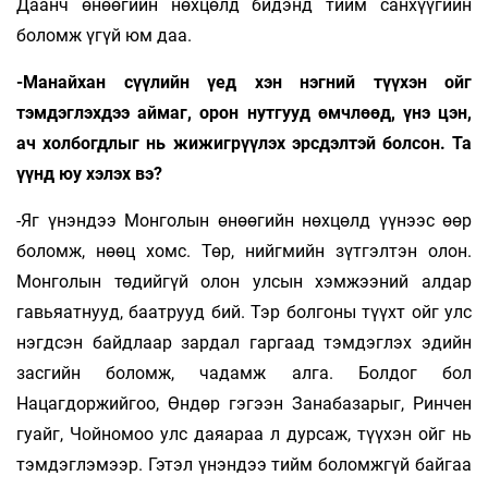
Даанч өнөөгийн нөхцөлд бидэнд тийм санхүүгийн
боломж үгүй юм даа.
-Манайхан сүүлийн үед хэн нэгний түүхэн ойг
тэмдэглэхдээ аймаг, орон нутгууд өмчлөөд, үнэ цэн,
ач холбогдлыг нь жижигрүүлэх эрсдэлтэй болсон. Та
үүнд юу хэлэх вэ?
-Яг үнэндээ Монголын өнөөгийн нөхцөлд үүнээс өөр
боломж, нөөц хомс. Төр, нийгмийн зүтгэлтэн олон.
Монголын төдийгүй олон улсын хэмжээний алдар
гавьяатнууд, баатрууд бий. Тэр болгоны түүхт ойг улс
нэгдсэн байдлаар зардал гаргаад тэмдэглэх эдийн
засгийн боломж, чадамж алга. Болдог бол
Нацагдоржийгоо, Өндөр гэгээн Занабазарыг, Ринчен
гуайг, Чойномоо улс даяараа л дурсаж, түүхэн ойг нь
тэмдэглэмээр. Гэтэл үнэндээ тийм боломжгүй байгаа