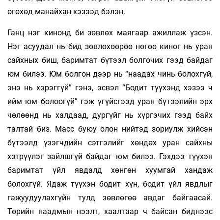
өгөхөд манайхан хэзээд бэлэн.
Ганц нэг кинонд би зөвлөх маягаар ажиллаж үзсэн.
Нэг асуудал нь бид зөвлөхөөрөө нөгөө киног нь уран
сайхных биш, баримтат бүтээл болгочих гээд байдаг
юм билээ. Юм болгон дээр нь “наадах чинь болохгүй,
энэ нь хэрэггүй” гэнэ, эсвэл “Бодит түүхэнд хэзээ ч
ийм юм болоогүй” гэж үгүйсгээд уран бүтээлийн эрх
чөлөөнд нь халдаад, дургүйг нь хүргэчих гээд байх
талтай биз. Масс буюу олон нийтэд зориулж хийсэн
бүтээлд үзэгчдийн сэтгэлийг хөндөх уран сайхны
хэтрүүлэг зайлшгүй байдаг юм билээ. Гэхдээ түүхэн
баримтат үйл явдалд хөнгөн хуумгай хандаж
болохгүй. Ядаж түүхэн бодит хүн, бодит үйл явдлыг
гажуудуулахгүйн тулд зөвлөгөө авдаг байгаасай.
Төрийн наадмын нээлт, хаалтаар ч байсан биднээс