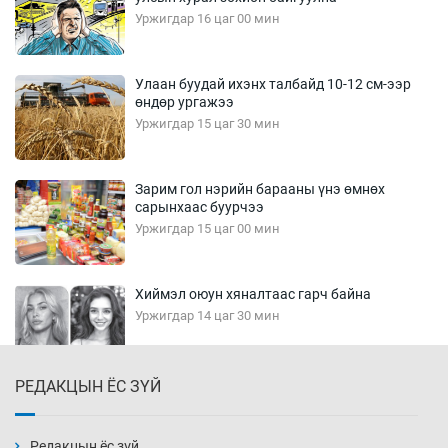
Уржигдар 16 цаг 00 мин
Улаан буудай ихэнх талбайд 10-12 см-ээр
өндөр ургажээ
Уржигдар 15 цаг 30 мин
Зарим гол нэрийн барааны үнэ өмнөх
сарынхаас буурчээ
Уржигдар 15 цаг 00 мин
Хиймэл оюун хяналтаас гарч байна
Уржигдар 14 цаг 30 мин
РЕДАКЦЫН ЁС ЗҮЙ
Эмэгтэйчүүд Бээжин, эрэгтэйчүүд Японд
бэлтгэл базаахаар хилийн дээс алхлаа
Уржигдар 14 цаг 00 мин
Редакцын ёс зүй