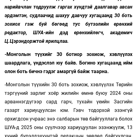
нарийвчлан тодруулж гаргах хүндтэй даалгавар авсан
эрдэмтэн, судлаачид шахуу давчуу хугацаанд 30 боть
зохиох гэж буй бөгөөд тус бүтээлийн ерөнхий
редактор, ШУА-ийн дэд ерөнхийлөгч, академич
Ц.Цэрэндоржтой ярилцлаа.
-Монголын түүхийг 30 ботиор зохиож, хэвлүүлэх
шаардлага, үндэслэл юу байв. Богино хугацаанд ийм
олон боть бичнэ гэдэг амаргүй байж таарна.
-Монголын түүхийн 30 боть зохиож, хэвлүүлэх Төрийн
тэргүүний зарлиг хоёр жилийн өмнө буюу 2024 оны
арваннэгдүгээр сард гарч, тухайн үеийн Засгийн
газарт хариуцуулсан юм. Гэвч тодорхой эзэнгүй
орхигдсон учраас энэ салбарын төв байгууллага болох
ШУА-д 2025 оны сүүлчээр хариуцуулан эзэнжүүлж, 13
хүний бүрэлдэхүүнтэй редакцын зөвлөл байгуулсан.