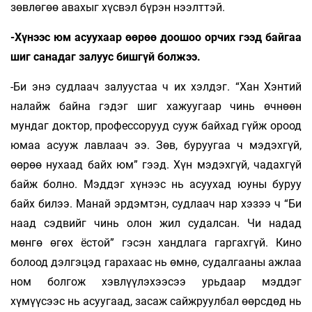
зөвлөгөө авахыг хүсвэл бүрэн нээлттэй.
-Хүнээс юм асуухаар өөрөө доошоо орчих гээд байгаа
шиг санадаг залуус бишгүй болжээ.
-Би энэ судлаач залуустаа ч их хэлдэг. “Хан Хэнтий
налайж байна гэдэг шиг хажуугаар чинь өчнөөн
мундаг доктор, профессорууд сууж байхад гүйж ороод
юмаа асууж лавлаач ээ. Зөв, буруугаа ч мэдэхгүй,
өөрөө нухаад байх юм” гээд. Хүн мэдэхгүй, чадахгүй
байж болно. Мэддэг хүнээс нь асуухад юуны буруу
байх билээ. Манай эрдэмтэн, судлаач нар хэзээ ч “Би
наад сэдвийг чинь олон жил судалсан. Чи надад
мөнгө өгөх ёстой” гэсэн хандлага гаргахгүй. Кино
болоод дэлгэцэд гарахаас нь өмнө, судалгааны ажлаа
ном болгож хэвлүүлэхээсээ урьдаар мэддэг
хүмүүсээс нь асуугаад, засаж сайжруулбал өөрсдөд нь