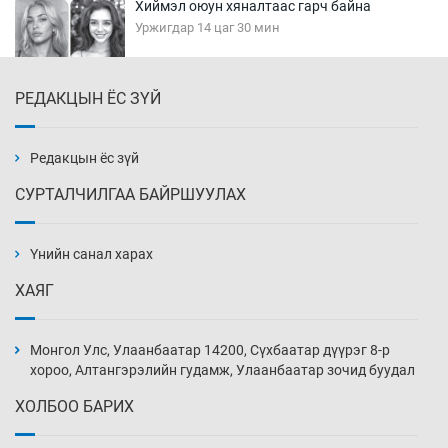
Хиймэл оюун хяналтаас гарч байна
Уржигдар 14 цаг 30 мин
РЕДАКЦЫН ЁС ЗҮЙ
Эмэгтэйчүүд Бээжин, эрэгтэйчүүд Японд
бэлтгэл базаахаар хилийн дээс алхлаа
Уржигдар 14 цаг 00 мин
Редакцын ёс зүй
СУРТАЛЧИЛГАА БАЙРШУУЛАХ
АНУ-ын Цэргийн кибер командлалаын
ажилтнууд амиа хорлох явдал эрс
нэмэгджээ
Үнийн санал харах
Уржигдар 13 цаг 52 мин
ХАЯГ
Монголын шигшээ Хонконгийн багийг ялж,
эхний хожлоо авлаа
Монгол Улс, Улаанбаатар 14200, Сүхбаатар дүүрэг 8-р
Уржигдар 13 цаг 30 мин
хороо, Алтангэрэлийн гудамж, Улаанбаатар зочид буудал
ХОЛБОО БАРИХ
Техникийн өндөр үзүүлэлттэй агаарын хөлөг
худалдан авах хүсэлтээ уламжлав