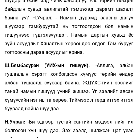
Шударга ёсны илд чинь хэвээр үү. Улс төрийн нөхцөл
байдлын хувьд авлигатай тэмцэхэд дарамт шахалт
байна уу? Н.Учрал: - Намын дүрэмд заасны дагуу
шүүхээр гэмбуруутай нь тогтоогдсон бол намын
гишүүнээс түдгэлзүүлдэг. Намын даргын хувьд ёс
зүйн асуудлыг Хяналтын хороондоо өгдөг. Гэм бурууг
тогтоосны дараа асуудлыг ярина.
Ш.Бямбасүрэн (УИХ-ын гишүүн):
-Авлига, албан
тушаалын хэрэгт холбогдсон хүмүүс төрийн өндөр
албан тушаалд суусаар байна. ЖДҮХС-гийн зээлийг
танай намын гишүүд үүний жишээ. Уг зээлийг авсан
хүмүүсийн нэг нь та өөрөө. Тиймээс л төрд итгэх итгэл
буураад байна шүү дээ.
Н.Учрал:
-Би эдгээр тусгай сангийн мэ­дээл­­ лийг ил
болгосон хүн шүү дээ. Зах зээлд шилжсэн цаг үеэс