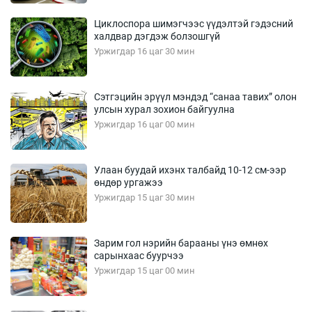
Циклоспора шимэгчээс үүдэлтэй гэдэсний
халдвар дэгдэж болзошгүй
Уржигдар 16 цаг 30 мин
Сэтгэцийн эрүүл мэндэд “санаа тавих” олон
улсын хурал зохион байгуулна
Уржигдар 16 цаг 00 мин
Улаан буудай ихэнх талбайд 10-12 см-ээр
өндөр ургажээ
Уржигдар 15 цаг 30 мин
Зарим гол нэрийн барааны үнэ өмнөх
сарынхаас буурчээ
Уржигдар 15 цаг 00 мин