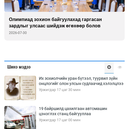
Олимпиад зохион байгуулахад гаргасан
зардлыг улсаас шийдэж өгөхөөр болов
2026-07-30
Шинэ мэдээ
Их зохиолчийн уран бүтээл, туурвил зүйн
онцлогийг олон улсын судлаачид хэлэлцлээ
Уржигдар 17 цаг 30 мин
19 байршилд цахилгаан автомашин
цэнэглэх станц байгууллаа
Уржигдар 17 цаг 00 мин