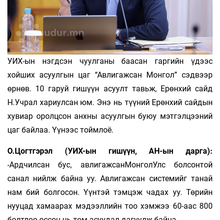
УИХ-ын нэгдсэн чуулганы баасан гаргийн үдээс
хойших асуулгын цаг “Авлигажсан Монгол” сэдвээр
өрнөв. 10 гаруй гишүүн асуулт тавьж, Ерөнхий сайд
Н.Учрал хариулсан юм. Энэ нь түүний Ерөнхий сайдын
хувиар оролцсон анхны асуулгын буюу мэтгэлцээний
цаг байлаа. Үүнээс тоймлоё.
О.Цогтгэрэл (УИХ-ын гишүүн, АН-ын дарга):
-Ардчилсан бус, авлигажсанМонголУлс болсонтой
санал нийлж байна уу. Авлигажсан системийг танай
нам бий болгосон. Үүнтэй тэмцэж чадах уу. Төрийн
нууцад хамаарах мэдээллийн тоо хэмжээ 60-аас 800
болтлоо өссөн нь том асуудал дагуулж байна.