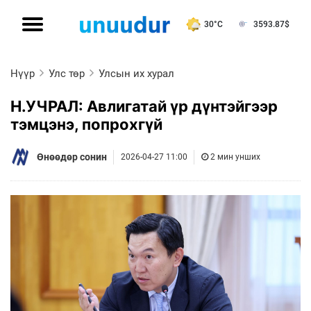
30°C
3593.87
$
Нүүр
Улс төр
Улсын их хурал
Н.УЧРАЛ: Авлигатай үр дүнтэйгээр
тэмцэнэ, попрохгүй
Өнөөдөр сонин
2026-04-27 11:00
2 мин унших