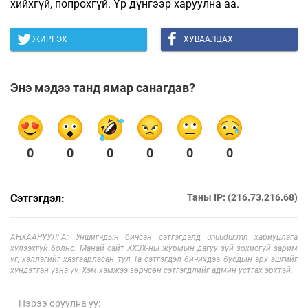
хийхгүй, попрохгүй. Үр дүнгээр харуулна аа.
ЖИРГЭХ
ХУВААЛЦАХ
Энэ мэдээ танд ямар санагдав?
0
0
0
0
0
0
Сэтгэгдэл:
Таны IP: (216.73.216.68)
АНХААРУУЛГА: Уншигчдын бичсэн сэтгэгдэлд unuudur.mn хариуцлага
хүлээхгүй болно. Манай сайт ХХЗХ-ны журмын дагуу зүй зохисгүй зарим
үг, хэллэгийг хязгаарласан тул Та сэтгэгдэл бичихдээ бусдын эрх ашгийг
хүндэтгэн үзнэ үү. Хэм хэмжээ зөрчсөн сэтгэгдлийг админ устгах эрхтэй.