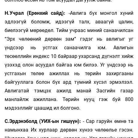
Н.Учрал (Ерөнхий сайд):
-Авлига бүх монгол хүний
эдлээгүй боломж, идээгүй талх, аваагүй цалин,
биелээгүй мөрөөдөл. Тийм учраас миний санаачилсан
“Эрх чөлөөний дөрвөн зам” гэдэг нь авлигыг уг
үндсээр нь устгах санаачилга юм. Авлигын
төсөөллийн индекс 10 байраар ухарсанд дүгнэлт хийж
үзэхэд олон асуудал байгаа юм билээ. Уг үндсээр нь
устгахын төлөө ажиллах нь төрийн захиргааны
байгууллага болон бүх ард түмний хүсэл эрмэлзэл.
Авлигатай тэмцэх ажилд манай Засгийн газар
манлайлж ажиллана. Төрийн нууц гэж буй 800
мэдээллийг цаашид ил болгоно.
С.Эрдэнэболд (УИХ-ын гишүүн):
- Сар гаруйн өмнө та
намынхаа Их хурлаар дөрвөн хүнээ чөлөөлье гэсэн.