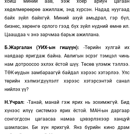
хойш миний аав, ээж хоёр ариун цагаан
хөдөлмөрөөрөө ажиллаж, энд хүрсэн. Надад нуугаад
байх зүйл байхгүй. Миний ахуй амьдрал, гэр бүл,
бизнес, хөрөнгө орлого гээд бүх зүйл нүдний өмнө ил.
Цаашдаа ч энэ зарчмаа барьж ажиллана.
Б.Жаргалан (УИХ-ын гишүүн):
-Төрийн хулгай их
наядаар яригдаж байна. Авлигын эсрэг тэмцэл чинь
нам дотроосоо эхлэх ёс­той шүү. Төсөв үлэмж тэллээ.
ТӨК-иудын зам­бараагүй байдал хэрээс хэтэрлээ. Улс
төрийн хэл­мэгдүүлэлт хэрээс хэтэрсэнтэй санал
нийлэх үү?
Н.Учрал:
-Танай, манай гэж ярих нь зохимж­гүй. Бид
хүнээс илүү системээ ярих ёстой. МАН-ын даргаар
сонгогдсон цагаасаа намаа цэвэрлэхээр ханцуй
шамласан. Би хүн ярихгүй. Янз бүрийн кино драм