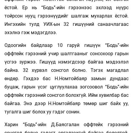
ёстой. Ер нь “Бодь”-ийн гэрээнээс эхлээд нүүрс
тойрсон нууц гэрээнүүдийг шалгаж мухарлах ёстой.
Ингэхийн тулд УИХ-ын 32 гишүүний санаачлагаас
эхэлнэ гэж мэдэгдлээ.
Одоогийн байдлаар 10 гаруй гишүүн “Бодь”-ийн
оффтейк гэрээний учир шалтгааныг сонсохоор гарын
үсгээ зуржээ. Гишүүд нэмэгдсээр байгаа мэдээлэл
байна. 32 хүрвэл сонсгол болно. Тэгэх магадлал
өндөр. Гэхдээ бас Н.Номтойбаяр замын дундаас
буцаж, гарын үсэг цуглуулахаа зогсоовол “Бодь”-ийн
оффтейк гэрээний сонсгол болохгүй. Ийм хувилбар бас
байгаа. Энэ дээр Н.Номтойбаяр төмөр шиг байх уу,
тугалга шиг болох уу гэдэг сонин.
Харин “Бодь”-ийн Д.Баясгалан оффтейк гэрээний
сонсгол болно гэдэгт эргэлзэхгүй байгаа бололтой.