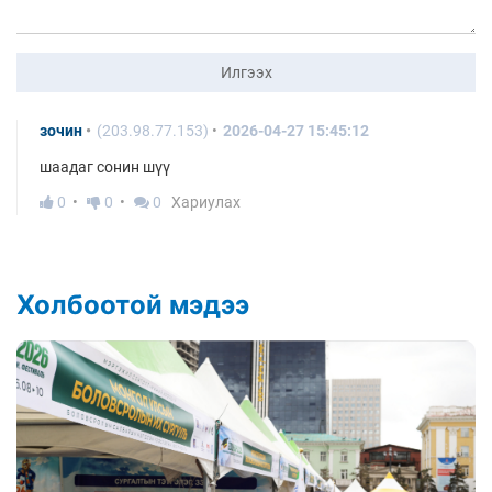
Илгээх
зочин
(203.98.77.153)
2026-04-27 15:45:12
шаадаг сонин шүү
0
0
0
Хариулах
Холбоотой мэдээ