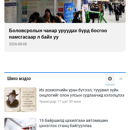
Боловсролын чанар уруудах бүрд босгоо
намсгасаар л байх уу
2026-08-06
Шинэ мэдээ
Их зохиолчийн уран бүтээл, туурвил зүйн
онцлогийг олон улсын судлаачид хэлэлцлээ
Уржигдар 17 цаг 30 мин
19 байршилд цахилгаан автомашин
цэнэглэх станц байгууллаа