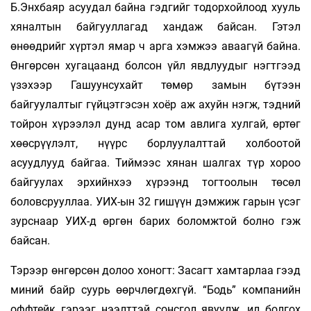
Б.Энхбаяр асуудал байна гэдгийг тодорхойлоод хууль
хяналтын байгууллагад хандаж байсан. Гэтэл
өнөөдрийг хүртэл ямар ч арга хэмжээ аваагүй байна.
Өнгөрсөн хугацаанд болсон үйл явдлуудыг нэгтгээд
үзэхээр Гашуунсухайт төмөр замын бүтээн
байгуулалтыг гүйцэтгэсэн хоёр аж ахуйн нэгж, тэдний
тойрон хүрээлэл дунд асар том авлига хулгай, өртөг
хөөсрүүлэлт, нүүрс борлуулалттай холбоотой
асуудлууд байгаа. Тиймээс хянан шалгах түр хороо
байгуулах эрхийнхээ хүрээнд тогтоолын төсөл
боловсрууллаа. УИХ-ын 32 гишүүн дэмжиж гарын үсэг
зурснаар УИХ-д өргөн барих боломжтой болно гэж
байсан.
Тэрээр өнгөрсөн долоо хоногт: Засагт хамтарлаа гээд
миний байр суурь өөрчлөгдөхгүй. “Бодь” компанийн
оффтейк гэрээг нээлттэй сонсгол явуулж, ил болгох