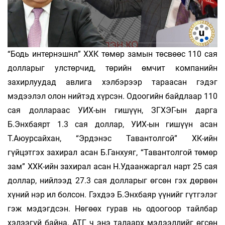
“Бодь интернэшнл” ХХК төмөр замын төсвөөс 110 сая
долларыг улстөрчид, төрийн өмчит компанийн
захирлуудад авлига хэлбэрээр тараасан гэдэг
мэдээлэл олон нийтэд хүрсэн. Одоогийн байдлаар 110
сая доллараас УИХ-ын гишүүн, ЗГХЭГ-ын дарга
Б.Энхбаярт 1.3 сая доллар, УИХ-ын гишүүн асан
Т.Аюурсайхан, “Эрдэнэс Тавантолгой” ХК-ийн
гүйцэтгэх захирал асан Б.Ганхуяг, “Тавантолгой төмөр
зам” ХХК-ийн захирал асан Н.Удаанжаргал нарт 25 сая
доллар, нийлээд 27.3 сая долларыг өгсөн гэх дөрвөн
хүний нэр ил болсон. Гэхдээ Б.Энхбаяр үүнийг гүтгэлэг
гэж мэдэгдсэн. Нөгөөх гурав нь одоогоор тайлбар
хэлээгүй байна. АТГ ч энэ талаарх мэдээллийг өгсөн