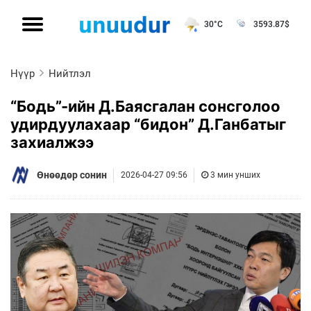
30°C
3593.87
$
Нүүр
Нийтлэл
“Бодь”-ийн Д.Баясгалан сонсголоо
удирдуулахаар “бидон” Д.Ганбатыг
захиалжээ
Өнөөдөр сонин
2026-04-27 09:56
3 мин унших