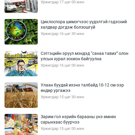
Уржигдар 17 цаг 00 мин
Циклоспора шимэгчээс үүдэлтэй гэдэсний
халдвар дэгдэж болзошгүй
Уржигдар 16 цаг 30 мин
Сэтгэцийн эрүүл мэндэд “санаа тавих” олон
улсын хурал зохион байгуулна
Уржигдар 16 цаг 00 мин
Улаан буудай ихэнх талбайд 10-12 см-ээр
өндөр ургажээ
Уржигдар 15 цаг 30 мин
Зарим гол нэрийн барааны үнэ өмнөх
сарынхаас буурчээ
Уржигдар 15 цаг 00 мин