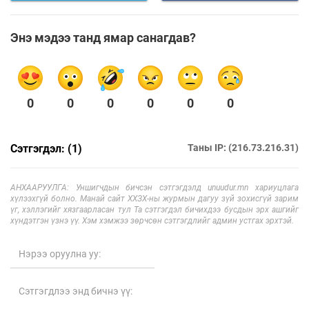
Энэ мэдээ танд ямар санагдав?
0
0
0
0
0
0
Сэтгэгдэл: (1)
Таны IP: (216.73.216.31)
АНХААРУУЛГА: Уншигчдын бичсэн сэтгэгдэлд unuudur.mn хариуцлага
хүлээхгүй болно. Манай сайт ХХЗХ-ны журмын дагуу зүй зохисгүй зарим
үг, хэллэгийг хязгаарласан тул Та сэтгэгдэл бичихдээ бусдын эрх ашгийг
хүндэтгэн үзнэ үү. Хэм хэмжээ зөрчсөн сэтгэгдлийг админ устгах эрхтэй.