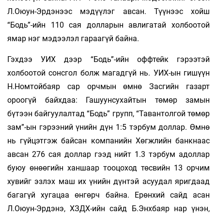
Л.Оюун-Эрдэнээс мэдүүлэг авсан. Түүнээс хойш
“Бодь”-ийн 110 сая долларын авлигатай холбоотой
ямар нэг мэдээлэл гараагүй байна.
Гэхдээ УИХ дээр “Бодь”-ийн оффтейк гэрээтэй
холбоотой сонсгол болж магадгүй нь. УИХ-ын гишүүн
Н.Номтойбаяр сар орчмын өмнө Засгийн газарт
ороогүй байхдаа: Гашуунсухайтын төмөр замын
бүтээн байгуулалтад “Бодь” групп, “Тавантолгой төмөр
зам”-ын гэрээний үнийн дүн 1:5 тэрбум доллар. Өмнө
нь гүйцэтгэж байсан компанийн Хөгжлийн банкнаас
авсан 276 сая доллар гээд нийт 1.3 тэрбум адоллар
буюу өнөөгийн ханшаар тооцоход төсвийн 13 орчим
хувийг эзлэх маш их үнийн дүнтэй асуудал яригдаад
багагүй хугацаа өнгөрч байна. Ерөнхий сайд асан
Л.Оюун-Эрдэнэ, ХЗДХ-ийн сайд Б.Энхбаяр нар үнэн,