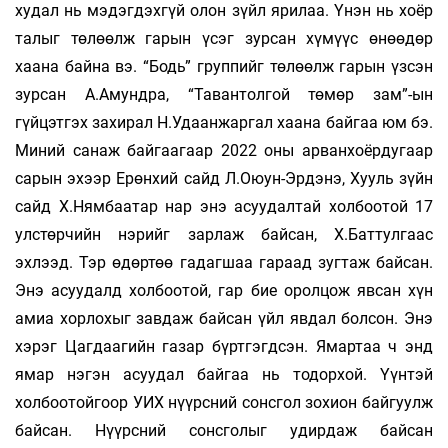
худал нь мэдэгдэхгүй олон зүйл ярилаа. Үнэн нь хоёр
талыг төлөөлж гарын үсэг зурсан хүмүүс өнөөдөр
хаана байна вэ. “Бодь” группийг төлөөлж гарын үзсэн
зурсан А.Амундра, “Тавантолгой төмөр зам”-ын
гүйцэтгэх захирал Н.Удаанжаргал хаана байгаа юм бэ.
Миний санаж байгаагаар 2022 оны арванхоёрдугаар
сарын эхээр Ерөнхий сайд Л.Оюун-Эрдэнэ, Хууль зүйн
сайд Х.Нямбаатар нар энэ асуудалтай холбоотой 17
улстөрчийн нэрийг зарлаж байсан, Х.Баттулгаас
эхлээд. Тэр өдөртөө гадагшаа гараад зугтаж байсан.
Энэ асуудалд холбоотой, гар бие оролцож явсан хүн
амиа хорлохыг завдаж байсан үйл явдал болсон. Энэ
хэрэг Цагдаагийн газар бүртгэгдсэн. Ямартаа ч энд
ямар нэгэн асуудал байгаа нь тодорхой. Үүнтэй
холбоотойгоор УИХ нүүрсний сонсгол зохион байгуулж
байсан. Нүүрсний сонсголыг удирдаж байсан