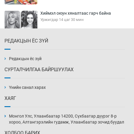
Хиймэл оюун хяналтаас гарч байна
Уржигдар 14 цаг 30 мин
РЕДАКЦЫН ЁС ЗҮЙ
Эмэгтэйчүүд Бээжин, эрэгтэйчүүд Японд
бэлтгэл базаахаар хилийн дээс алхлаа
Уржигдар 14 цаг 00 мин
Редакцын ёс зүй
СУРТАЛЧИЛГАА БАЙРШУУЛАХ
АНУ-ын Цэргийн кибер командлалаын
ажилтнууд амиа хорлох явдал эрс
нэмэгджээ
Үнийн санал харах
Уржигдар 13 цаг 52 мин
ХАЯГ
Монголын шигшээ Хонконгийн багийг ялж,
эхний хожлоо авлаа
Монгол Улс, Улаанбаатар 14200, Сүхбаатар дүүрэг 8-р
Уржигдар 13 цаг 30 мин
хороо, Алтангэрэлийн гудамж, Улаанбаатар зочид буудал
ХОЛБОО БАРИХ