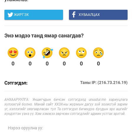
ЖИРГЭХ
ХУВААЛЦАХ
Энэ мэдээ танд ямар санагдав?
0
0
0
0
0
0
Сэтгэгдэл:
Таны IP: (216.73.216.19)
АНХААРУУЛГА: Уншигчдын бичсэн сэтгэгдэлд unuudur.mn хариуцлага
хүлээхгүй болно. Манай сайт ХХЗХ-ны журмын дагуу зүй зохисгүй зарим
үг, хэллэгийг хязгаарласан тул Та сэтгэгдэл бичихдээ бусдын эрх ашгийг
хүндэтгэн үзнэ үү. Хэм хэмжээ зөрчсөн сэтгэгдлийг админ устгах эрхтэй.