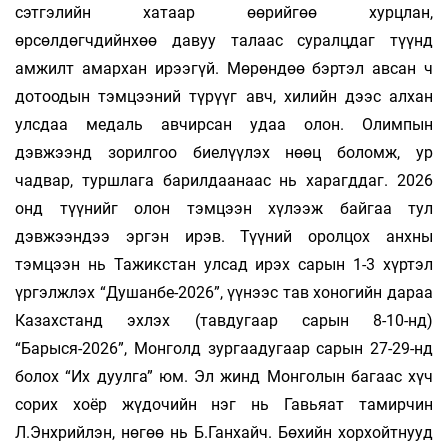
сэтгэлийн хатаар өөрийгөө хурцлан,
өрсөлдөгчдийнхөө давуу талаас суралцдаг түүнд
амжилт амархан ирээгүй. Мөрөндөө бэртэл авсан ч
дотоодын тэмцээний түрүүг авч, хилийн дээс алхан
улсдаа медаль авчирсан удаа олон. Олимпын
дэвжээнд зорилгоо биелүүлэх нөөц боломж, ур
чадвар, туршлага барилдаанаас нь харагддаг. 2026
онд түүнийг олон тэмцээн хүлээж байгаа тул
дэвжээндээ эргэн ирэв. Түүний оролцох анхны
тэмцээн нь Тажикстан улсад ирэх сарын 1-3 хүртэл
үргэлжлэх “Душанбе-2026”, үүнээс тав хоногийн дараа
Казахстанд эхлэх (тавдугаар сарын 8-10-нд)
“Барыся-2026”, Монголд зургаадугаар сарын 27-29-нд
болох “Их дуулга” юм. Эл жинд Монголын багаас хүч
сорих хоёр жүдочийн нэг нь Гавьяат тамирчин
Л.Энхрийлэн, нөгөө нь Б.Ганхайч. Бөхийн хорхойтнууд