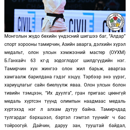
Монголын жүдо бөхийн үндэсний шигшээ баг, “Алдар”
спорт хорооны тамирчин, Азийн аварга, дэлхийн хүрэл
медальт, олон улсын хэмжээний мастер (ОУХМ)
Б.Ганхайч 63 кг-д зодоглодог шилдгүүдийн нэг.
Тамирчин хүн жингээ олон жил барьж, аваргаа
хамгаалж барилдана гэдэг хэцүү. Тэрбээр энэ үүрэг,
хариуцлагыг сайн биелүүлж яваа. Олон улсын болон
тивийн тэмцээн, “Их дуулга”, гран пригаас цөөнгүй
медаль хүртсэн түүнд олимпын наадмаас медаль
хүртэхэд нэг л алхам дутуу байна. Тамирчдад
тулгардаг бэрхшээл, бэртэл гэмтэл түүнийг ч бас
тойроогүй. Дайчин, даруу зан, тууштай байдал,