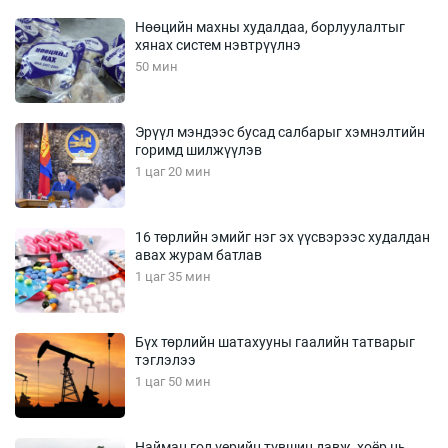
Нөөцийн махны худалдаа, борлуулалтыг
хянах систем нэвтрүүлнэ
50 мин
Эрүүл мэндээс бусад салбарыг хэмнэлтийн
горимд шилжүүлэв
1 цаг 20 мин
16 төрлийн эмийг нэг эх үүсвэрээс худалдан
авах журам батлав
1 цаг 35 мин
Бүх төрлийн шатахууны гаалийн татварыг
тэглэлээ
1 цаг 50 мин
Найман гол үерийн түвшин давж, хоёр нь