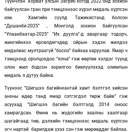
Түүнчлэн Хорват улсын Загреб хотод 2022 онд зохион
байгуулсан гран при тэмцээнээс хүрэл медаль хүртсэн
юм. Хамгийн сүүлд Тажикистанд болсон
“Душанбе-2025” , Монголд зохион байгуулсан
“Улаанбаатар-2025” “Их дуулга”-д аваргаар тодорч,
жингийнхээ өрсөлдөгчдөд ойрын хэдэн жилдээ
медалиас мултрахгүй ”босоо” байхаа харуулав. Ямар ч
тэмцээнд оролцохдоо “ялна” гэж өөртөө хэлдэг түүнд
олон жил бодсон зорилгоо биелүүлэхэд олимпын
медаль л дутуу байна.
Түүнээс “Шигшээ багийнхантай хамт бэлтгэл хийсэн
анхны өдөр танд ямар сэтгэгдэл төрж байв” гэж
асуухад “Шигшээ багийн бэлтгэлд 2014 оноос
хамрагдсан. Өмнө нь жүдогийн заалны хаалгаар
шагайгаад тив, дэлхийн тэмцээнээс медаль хүртсэн
эгч нартай барилдаж үзэх сэн гэж мөрөөддөг байлаа.