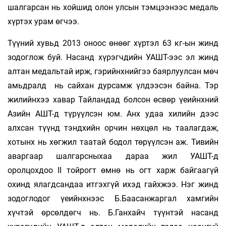
шалгарсан нь хойшид олон улсын тэмцээнээс медаль
хүртэх урам өгчээ.
Түүний хувьд 2013 оноос өнөөг хүртэл 63 кг-ын жинд
зодоглож буй. Насанд хүрэгчдийн УАШТ-ээс эл жинд
алтан медальтай ирж, гэрийнхнийгээ баярлуулсан мөч
амьдралд нь сайхан дурсамж үлдээсэн байна. Тэр
жилийнхээ хавар Тайландад болсон өсвөр үеийнхний
Азийн АШТ-д түрүүлсэн юм. Анх удаа хилийн дээс
алхсан түүнд тэндхийн орчин нөхцөл нь таалагдаж,
хотынх нь хөгжил таатай бодол төрүүлсэн аж. Тивийн
аваргаар шалгарсныхаа дараа жил УАШТ-д
оролцохдоо II тойрогт өмнө нь огт харж байгаагүй
охинд ялагдсандаа итгэхгүй ихэд гайхжээ. Нэг жинд
зодоглодог үеийнхнээс Б.Баасанжаргал хамгийн
хүчтэй өрсөлдөгч нь. Б.Ганхайч түүнтэй насанд