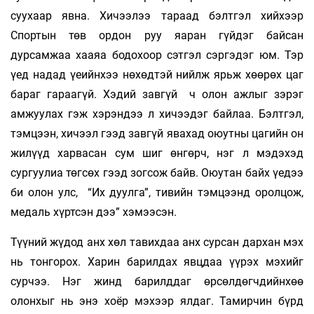
суухаар явна. Хичээлээ тараад бэлтгэл хийхээр
Спортын төв ордон руу яаран гүйдэг байсан
дурсамжаа хааяа бодохоор сэтгэл сэргэдэг юм. Тэр
үед надад үеийнхээ нөхөдтэй нийлж ярьж хөөрөх цаг
бараг гараагүй. Хэдий завгүй ч олон ажлыг зэрэг
амжуулах гэж хэрэндээ л хичээдэг байлаа. Бэлтгэл,
тэмцээн, хичээл гээд завгүй явахад оюутны цагийн он
жилүүд харвасан сум шиг өнгөрч, нэг л мэдэхэд
сургуулиа төгсөх гээд зогсож байв. Оюутан байх үедээ
би олон улс, “Их дуулга”, тивийн тэмцээнд оролцож,
медаль хүртсэн дээ” хэмээсэн.
Түүний жүдод анх хөл тавихдаа анх сурсан дархан мэх
нь тонгорох. Харин барилдах явцдаа үүрэх мэхийг
сурчээ. Нэг жинд барилддаг өрсөлдөгчдийнхөө
олонхыг нь энэ хоёр мэхээр ялдаг. Тамирчин бүрд