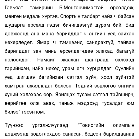
Гавьяат тамирчин Б.Мөнгөнчимэгтэй өрсөлдөж,
мөнгөн медаль хүртэв. Спортын талбарт найз ч байсан
шударга өрсөлд гэдэг бичигдээгүй дүрэм бий. Бид
дэвжээнд ана мана барилддаг ч энгийн үед сайхан
нөхөрлөдөг. Ямар ч тэмцээнд сандрахгүй, тайван
барилддаг зан минь өрсөлдөгчдөө ялахад багагүй
нөлөөлдөг. Намайг жаахан шантраад эхлэхэд
гэрийнхэн, найз нөхөд урам өгч хурцалдаг. Сүүлийн
үед шигшээ багийнхан сэтгэл зүйч, хоол зүйчтэй
хамтран ажилладаг болсон. Тэдний зөвлөгөө энгийн
хүний хэлэхээс өөр. Ярилцах тусам сэтгэл тайвширч,
өөрийгөө олж авах, таньж мэдэхэд тусалдаг юм
билээ” гэсэн юм.
Түүнээс үргэлжлүүлээд “Токиогийн олимпын
дэвжээнд зодоглохдоо санасан, бодсон барилдаанаа