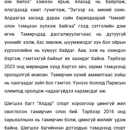
юм билээ” хэмээн ярьж, ялахад нь баярлаж,
ялагдахад хамт гуниглаж, “Зүгээр ээ, миний охин.
Алдаагаа засаад дараа сайн барилдаарай. Чамайг
олон тэмцээн хүлээж байгаа” гээд сэтгэлийн дэм
өгнө. Тамирчдад дасгалжуулагчаас нь дутуугүй
үнэнийг хэлж, бас зөвлөж, шүүмжилдэг хүн бол ойрын
хүрээллийнх нь хүмүүс байдаг. Аав, ээж нь охиндоо
бэртэж, гэмтэхгүй байхыг их захидаг байна. Тэрбээр
2023 онд мөрөндөө хүнд бэртэл авч, зарим тэмцээнд
оролцолгүй өнжсөн. Тамирчин хүний амжилтаас хойш
нь чангаадаг зүйл бол гэмтэл. Үүнээс болоод Парисын
олимпод оролцож чадаагүйдээ харамсдаг аж.
Шигшээ багт “Алдар” спорт хороогоор цөөнгүй жил
овоглосон тамирчин олон бий. Тэрбээр 2016 онд
харьяаллынх нь тамирчин болж, цөөнгүй жилийг үдэж
байна. Шигшээ багийнхан дотоодын тэмцээнд спорт