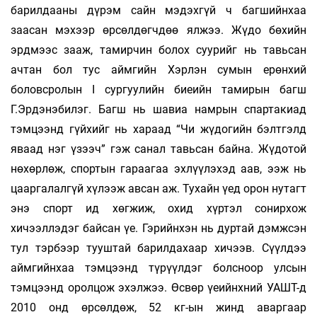
барилдааны дүрэм сайн мэдэхгүй ч багшийнхаа
заасан мэхээр өрсөлдөгчдөө ялжээ. Жүдо бөхийн
эрдмээс зааж, тамирчин болох суурийг нь тавьсан
ачтан бол тус аймгийн Хэрлэн сумын ерөнхий
боловсролын I сургуулийн биеийн тамирын багш
Г.Эрдэнэбилэг. Багш нь шавиа намрын спартакиад
тэмцээнд гүйхийг нь хараад “Чи жүдогийн бэлтгэлд
яваад нэг үзээч” гэж санал тавьсан байна. Жүдотой
нөхөрлөж, спортын гараагаа эхлүүлэхэд аав, ээж нь
цааргалалгүй хүлээж авсан аж. Тухайн үед орон нутагт
энэ спорт ид хөгжиж, охид хүртэл сонирхож
хичээллэдэг байсан үе. Гэрийнхэн нь дуртай дэмжсэн
тул тэрбээр тууштай барилдахаар хичээв. Сүүлдээ
аймгийнхаа тэмцээнд түрүүлдэг болсноор улсын
тэмцээнд оролцож эхэлжээ. Өсвөр үеийнхний УАШТ-д
2010 онд өрсөлдөж, 52 кг-ын жинд аваргаар