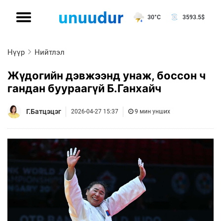
30°C
3593.5
$
Нүүр
Нийтлэл
Жүдогийн дэвжээнд унаж, боссон ч
гандан буураагүй Б.Ганхайч
Г.Батцэцэг
2026-04-27 15:37
9 мин унших