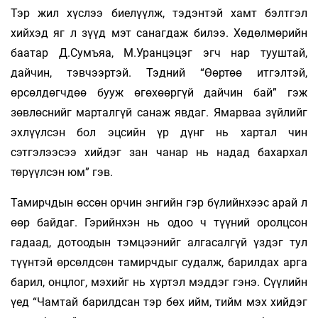
Тэр жил хүслээ биелүүлж, тэдэнтэй хамт бэлтгэл
хийхэд яг л зүүд мэт санагдаж билээ. Хөдөлмөрийн
баатар Д.Сумъяа, М.Уранцэцэг эгч нар тууштай,
дайчин, тэвчээртэй. Тэдний “Өөртөө итгэлтэй,
өрсөлдөгчдөө бууж өгөхөөргүй дайчин бай” гэж
зөвлөснийг марталгүй санаж явдаг. Ямарваа зүйлийг
эхлүүлсэн бол эцсийн үр дүнг нь хартал чин
сэтгэлээсээ хийдэг зан чанар нь надад бахархал
төрүүлсэн юм” гэв.
Тамирчдын өссөн орчин энгийн гэр бүлийнхээс арай л
өөр байдаг. Гэрийнхэн нь одоо ч түүний оролцсон
гадаад, дотоодын тэмцээнийг алгасалгүй үздэг тул
түүнтэй өрсөлдсөн тамирчдыг судалж, барилдах арга
барил, онцлог, мэхийг нь хүртэл мэддэг гэнэ. Сүүлийн
үед “Чамтай барилдсан тэр бөх ийм, тийм мэх хийдэг