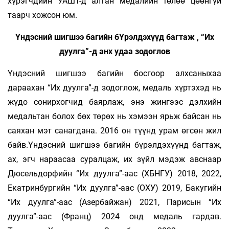
хүрэгчдийн УАШТ-д алтан медалийн төлөө цөөнгүй
таарч хожсон юм.
Үндэсний шигшээ багийн бҮрэлдэхүүд багтаж , “Их
дуулга”-д анх удаа зодоглов
Үндэсний шигшээ багийн босгоор алхсаныхаа
дараахан “Их дуулга”-д зодоглож, медаль хүртэхэд нь
жүдо сонирхогчид баярлаж, энэ жингээс дэлхийн
медальтан болох бөх төрөх нь хэмээн ярьж байсан нь
саяхан мэт санагдана. 2016 он түүнд урам өгсөн жил
байв.Үндэсний шигшээ багийн бүрэлдэхүүнд багтаж,
ах, эгч нараасаа суралцаж, их зүйл мэдэж авснаар
Дюсельдорфийн “Их дуулга”-аас (ХБНГУ) 2018, 2022,
Екатринбургийн “Их дуулга”-аас (ОХУ) 2019, Бакугийн
“Их дуулга”-аас (Азербайжан) 2021, Парисын “Их
дуулга”-аас (Франц) 2024 онд медаль гардав.