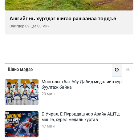
Сүржин эхлэл, даржин явцтай “Шинэ
Хархорум”
Уржигдар 09 цаг 30 мин
Шинэ мэдээ
Монголын баг Абу Дабид медалийн хур
буулгаж байна
20 мин
Б.Учрал, Ё.Пүрэвдаш нар Азийн АШТ-д
мөнгө, хүрэл медаль хүртэв
47 мин