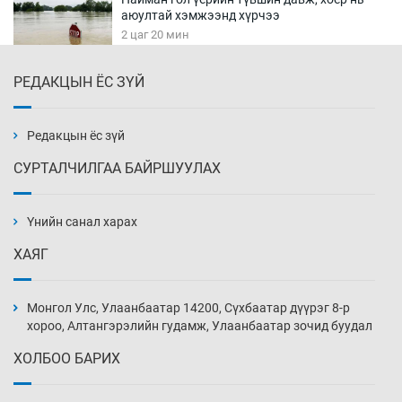
аюултай хэмжээнд хүрчээ
2 цаг 20 мин
РЕДАКЦЫН ЁС ЗҮЙ
Монгол Улс дундаас дээш орлоготой
орнуудын тоонд багтав
2 цаг 50 мин
Редакцын ёс зүй
СУРТАЛЧИЛГАА БАЙРШУУЛАХ
Сошиал хийрхэлд “барьцаалагдсан” сайд,
дарга нарын туйлшрал
Үнийн санал харах
3 цаг 20 мин
ХАЯГ
Боловсролын чанар уруудах бүрд босгоо
намсгасаар л байх уу
Монгол Улс, Улаанбаатар 14200, Сүхбаатар дүүрэг 8-р
3 цаг 50 мин
хороо, Алтангэрэлийн гудамж, Улаанбаатар зочид буудал
ХОЛБОО БАРИХ
Монгол Улсын эмэгтэй шигшээ баг
өмсгөлөө гардан авлаа