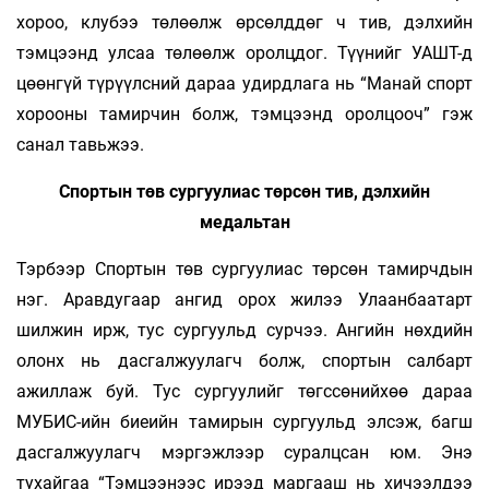
хороо, клубээ төлөөлж өрсөлддөг ч тив, дэлхийн
тэмцээнд улсаа төлөөлж оролцдог. Түүнийг УАШТ-д
цөөнгүй түрүүлсний дараа удирдлага нь “Манай спорт
хорооны тамирчин болж, тэмцээнд оролцооч” гэж
санал тавьжээ.
Спортын төв сургуулиас төрсөн тив, дэлхийн
медальтан
Тэрбээр Спортын төв сургуулиас төрсөн тамирчдын
нэг. Аравдугаар ангид орох жилээ Улаанбаатарт
шилжин ирж, тус сургуульд сурчээ. Ангийн нөхдийн
олонх нь дасгалжуулагч болж, спортын салбарт
ажиллаж буй. Тус сургуулийг төгссөнийхөө дараа
МУБИС-ийн биеийн тамирын сургуульд элсэж, багш
дасгалжуулагч мэргэжлээр суралцсан юм. Энэ
тухайгаа “Тэмцээнээс ирээд маргааш нь хичээлдээ