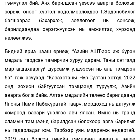
тэмүүлэл бий. Анх барилдсан үеэсээ аварга болохыг
зорьж, өнөөг хүртэл хөдөлмөрлөхдөө Г.Эрдэнэбилэг
багшаараа бахархаж, зөвлөгөөг нь сонсож,
барилдаандаа хэрэгжүүлсэн нь амжилтад хүрэхэд
нөлөөлжээ.
Бидний яриа цааш өрнөж, “Азийн АШТ-ээс иж бүрэн
медаль гардсан тамирчин хуруу дарам. Таны сэтгэлд
мартагдахааргүй дурсамж үлдээсэн нь аль тэмцээн
бэ” гэж асуухад “Казахстаны Нур-Султан хотод 2022
онд зохион байгуулсан тэмцээнд түрүүлж, Азийн
аварга болж байв. Алтан медалийн төлөөх барилдаанд
Японы Нами Набекүратай таарч, мордоход нь дагуулж
хөмрөөд вазари үнэлгээ авч ялсан. Өмнө нь гранд
сламын тэмцээнд барилдсан болохоор арга барилыг
нь гадарладаг юм. Тэрбээр уян, мэдрэмж өндөртэй.
2019 онд болсон тивийн тэмцээнд аваргын төлөө