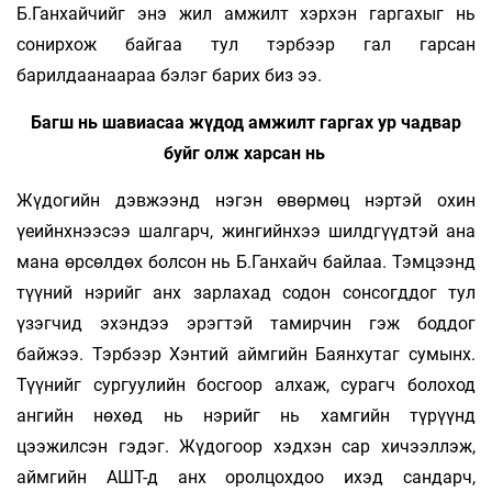
Б.Ганхайчийг энэ жил амжилт хэрхэн гаргахыг нь
сонирхож байгаа тул тэрбээр гал гарсан
барилдаанаараа бэлэг барих биз ээ.
Багш нь шавиасаа жүдод амжилт гаргах ур чадвар
буйг олж харсан нь
Жүдогийн дэвжээнд нэгэн өвөрмөц нэртэй охин
үеийнхнээсээ шалгарч, жингийнхээ шилдгүүдтэй ана
мана өрсөлдөх болсон нь Б.Ганхайч байлаа. Тэмцээнд
түүний нэрийг анх зарлахад содон сонсогддог тул
үзэгчид эхэндээ эрэгтэй тамирчин гэж боддог
байжээ. Тэрбээр Хэнтий аймгийн Баянхутаг сумынх.
Түүнийг сургуулийн босгоор алхаж, сурагч болоход
ангийн нөхөд нь нэрийг нь хамгийн түрүүнд
цээжилсэн гэдэг. Жүдогоор хэдхэн сар хичээллэж,
аймгийн АШТ-д анх оролцохдоо ихэд сандарч,