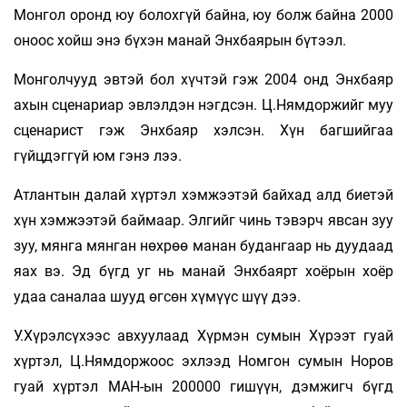
Монгол оронд юу болохгүй байна, юу болж байна 2000
оноос хойш энэ бүхэн манай Энхбаярын бүтээл.
Монголчууд эвтэй бол хүчтэй гэж 2004 онд Энхбаяр
ахын сценариар эвлэлдэн нэгдсэн. Ц.Нямдоржийг муу
сценарист гэж Энхбаяр хэлсэн. Хүн багшийгаа
гүйцдэггүй юм гэнэ лээ.
Атлантын далай хүртэл хэмжээтэй байхад алд биетэй
хүн хэмжээтэй баймаар. Элгийг чинь тэвэрч явсан зуу
зуу, мянга мянган нөхрөө манан будангаар нь дуудаад
яах вэ. Эд бүгд уг нь манай Энхбаярт хоёрын хоёр
удаа саналаа шууд өгсөн хүмүүс шүү дээ.
У.Хүрэлсүхээс авхуулаад Хүрмэн сумын Хүрээт гуай
хүртэл, Ц.Нямдоржоос эхлээд Номгон сумын Норов
гуай хүртэл МАН-ын 200000 гишүүн, дэмжигч бүгд