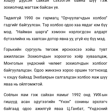
хошуу дүрсэн сайхан сэхээтэн байна шүү гэж
зохиолчид магтаж байсан үе.
Төдөлгүй 1990 он гармагц “Орчуулагчдын холбоо”
гэдгийг байгуулсан. Тэр холбоо одоо хаа явдаг юм бүү
мэд. “Найман шарга” хэмээн нэрлэгдсэн алдарт
бүтээлийнх нь хавтсан дотор явна уу, үгүй юү бүү мэд.
Горькийн сургууль төгсөж ирснээсээ хойш тувт
ажилласан Зохиолчдын хороогоо хоёр хуваалцаж,
Монголын үндэсний чөлөөт зохиолчдын холбоог
байгуулалцсан. Одоо жинхэнэ хороо оршин тогтноход
ч хэцүү байхад Энхбаярын салгалцсан холбоо яаж шүү
яваа нь ойлгомжтой.
Соёлын яам гэж сайхан яамыг 1992 онд УИХ-ын
гишүүд асан эдүгээгийн “Үнэн” сонины эрхлэгч
байгаад одоо ажилгүй яваа Ц.Ганбат, “Үндэсний