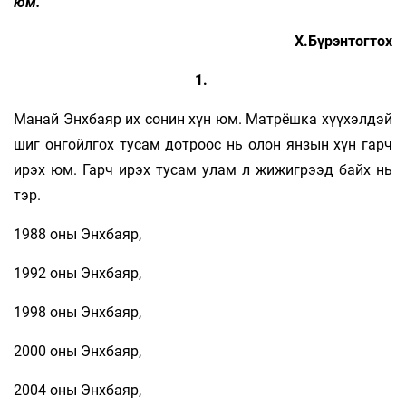
юм.
Х.Бүрэнтогтох
1.
Манай Энхбаяр их сонин хүн юм. Матрёшка хүүхэлдэй
шиг онгойлгох тусам дотроос нь олон янзын хүн гарч
ирэх юм. Гарч ирэх тусам улам л жижигрээд байх нь
тэр.
1988 оны Энхбаяр,
1992 оны Энхбаяр,
1998 оны Энхбаяр,
2000 оны Энхбаяр,
2004 оны Энхбаяр,