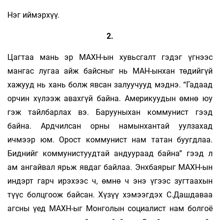
Нэг иймэрхүү.
2.
Цагтаа мань эр МАХН-ын хувьсгалт гэдэг үгнээс
мангас лугаа айж байсныг нь МАН-ынхан төдийгүй
хажууд нь хань болж явсан залуучууд мэднэ. “Гадаад
орчин хүлээж авахгүй байна. Америкуудын өмнө юу
гэж тайлбарлах вэ. Барууныхан коммунист гээд
байна. Ардчилсан орны намынхантай уулзахад
ичмээр юм. Орост коммунист нам татан буугдлаа.
Биднийг коммунистуудтай андуураад байна” гээд л
ам ангайвал ярьж явдаг байлаа. Энхбаярыг МАХН-ын
индэрт гарч ирэхээс ч, өмнө ч энэ үгээс зугтаахын
түүс болцгоож байсан. Хүзүү хэмээгдэх С.Дашдаваа
агсны үед МАХН-ыг Монголын социалист нам болгоё