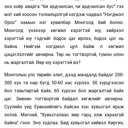
энэ хоёр аварга “би ардчилсан, чи ардчилсан бус” гэх
мэт хий хоосон толхилцолгүй нэгдэж чадвал “Нэгдмэл
Орос” намын нэг хувилбар Монголд бий болно.
Монголд үнэхээр хөгжил хэрэгтэй юу, хийрхэл
хэрэгтэй юу гэдгийг бодох цаг ирлээ, бодох цэг нь
байна. Нийгэм нэгдмэл цул байж л хөгжил
цэцэглэлтийг авчирна. Төр нь тогтвортой, түмэн олон
нь жаргалтай. Өөр юу хэрэгтэй вэ?
Монголын улс төрийн элит, дээд мандалд байдаг 200-
300 хүн та нар бүгд 50-60 нас хүрлээ. 50 хүрцгээсэн
бол тавьтиртай байх, 60 хүрсэн бол жаргалтай байх
цаг. Зөвхөн тогтвортой байдал хөгжлийг авчирна.
Сүүлийн үед Ерөнхийлөгч байсан хүн хувьсгал ярьж
эхлэв. Магнай, “Хувьсгалаас өөр гарц олж харахгүй
байна” гэнэ. Энэ худлаа. Бид хувьсгал хийвэл Киргиз,