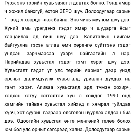
Гүрж энэ тэрийн хувь заяаг л давтах болно. Тэнд ямар
ч хожил байхгүй, ёстой ЗЕРО шүү. Долоодугаар сарын
1 гээд л хөөрцөг-лөж байна. Энэ чинь муу юм шүү дээ.
Хүний амь үрэгдэнэ гэдэг ямар ч шударга ёсыг
хаацайлах эд биш шүү дээ. Капиталын нийгэм
байгуулна гэсэн атлаа өмч хөрөнгө сүйтгэнэ гэдэг
үндсэн зарчмаасаа ухарч байгаагийн л нэр.
Нарийндаа хувьсгал гэдэг гэмт хэрэг шүү дээ.
Хувьсгалт гэдэг үг улс төрийн яармаг дээр үнэд
орсныг далимдуулж хувьсгалд уриалан дуудах нь
гэмт хэрэг. Аливаа хувьсгалд ард түмэн хохирч,
хэдхэн хатуу сэтгэлтэй хүн л хождог. 1990 онд
хамгийн тайван хувьсгал хийхэд л хямрал туйлдаа
хүрч, хот суурин газраар өлсгөлөн нүүрлэх алдсан биз
дээ. Одоогийн хувьсгал өнгө мөнгөний төлөө болох
юм бол улс орныг сэгсрээд хаяна. Долоодугаар сарын