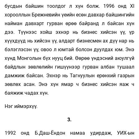
бусдын байшин тоолдог л хүн болж. 1996 онд XI
хорооллын Брежневийн үеийн есөн давхар байшингийн
найман давхарт гурван өрөө байранд л байсан хүн
дээ. Түүнээс хойш эхнэр нь бизнес хийсэн үү, үр
хүүхдүүд нь хийсэн үү, алдарт бизнесмен ах дүү нар нь
бэлэглэсэн үү, овоо л юмтай болсон дуулдах юм. Энэ
хүнд Монголын бүх нууц бий. Өөрөө үндэсний аюулгүй
байдлын зөвлөлийн гишүүнээр гурван албан тушаал
дамжиж байсан. Эхнэр нь Тагнуулын ерөнхий газрын
зөвлөх асан. Энэ хүн ямар ч бизнес хийсэн яаж ч
баяжиж чадах хүн.
Нэг иймэрхүү.
3.
1992 онд Б.Даш-Ёндон намаа удирдаж, УИХ-ын