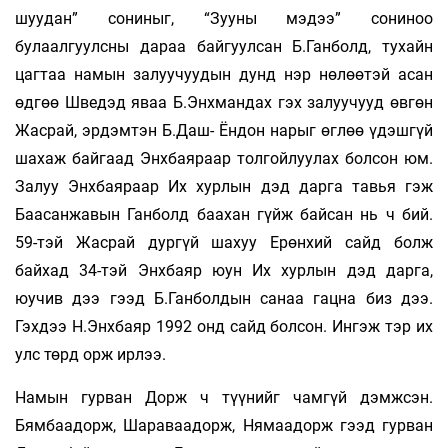
шуудан” сониныг, “Зууны мэдээ” сониноо
булаалгуулсны дараа байгуулсан Б.Ганболд, тухайн
цагтаа намын залуучуудын дунд нэр нөлөөтэй асан
өдгөө Шведэд яваа Б.Энхмандах гэх залуучууд өвгөн
Жасрай, эрдэмтэн Б.Даш- Ёндон нарыг өглөө үдэшгүй
шахаж байгаад Энхбаяраар толгойлуулах болсон юм.
Залуу Энхбаяраар Их хурлын дэд дарга тавья гэж
Баасанжавын Ганболд баахан гүйж байсан нь ч бий.
59-тэй Жасрай дургүй шахуу Ерөнхий сайд болж
байхад 34-тэй Энхбаяр юун Их хурлын дэд дарга,
юучив дээ гээд Б.Ганболдын санаа гацна биз дээ.
Гэхдээ Н.Энхбаяр 1992 онд сайд болсон. Ингэж тэр их
улс төрд орж ирлээ.
Намын гурван Дорж ч түүнийг чамгүй дэмжсэн.
Бямбаадорж, Шараваадорж, Нямаадорж гээд гурван