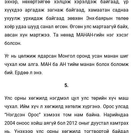
эхнэр, нөхөртэйгөө хэлцэж хэрэлдэж байгаад, үр
хүүхдээ аргадаж загнаж байгаад, хамаатан саднаа
ухуулж урхидаж байгаад зөвхөн Энх-баярын төлөө
хоёр удаа шууд санал өгсөн. Өгсөн улс мартаагүй байх,
авсан хүн мартжээ. Та нөхөд МАНАН-гийн нэг хэсэг
болсон.
Уг нь цөлжиж ядарсан Монгол оронд усан манан шиг
чухал юм алга. МАН ба АН тийм манан болох боломж
бий. Ердөө л энэ.
5.
Улс орны хөгжилд нэгдмэл цул улс төрийн хүч маш
чухал. Ийм хүч л хөгжилд хөтөлж хүргэнэ. Орос улсад
“Нэгдcэн Орос” хэмээх том нам байна. Нарийндаа
2004 оноос хойш аягүй бол 2012 оныг дуустал хамтрах
нь. Үнэхээр улс орны хөгжилд тогтвортой байдал