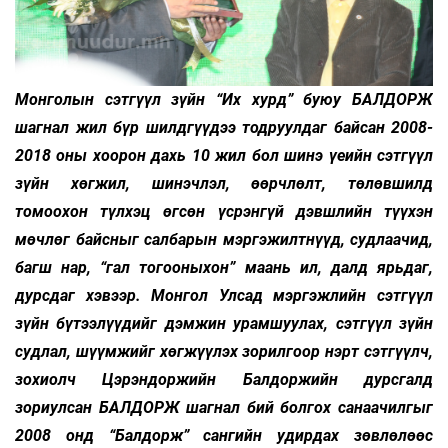
Монголын сэтгүүл зүйн “Их хурд” буюу БАЛДОРЖ
шагнал жил бүр шилдгүүдээ тодруулдаг байсан 2008-
2018 оны хоорон дахь 10 жил бол шинэ үеийн сэтгүүл
зүйн хөгжил, шинэчлэл, өөрчлөлт, төлөвшилд
томоохон түлхэц өгсөн үсрэнгүй дэвшлийн түүхэн
мөчлөг байсныг салбарын мэргэжилтнүүд, судлаачид,
багш нар, “гал тогооныхон” маань ил, далд ярьдаг,
дурсдаг хэвээр. Монгол Улсад мэргэжлийн сэтгүүл
зүйн бүтээлүүдийг дэмжин урамшуулах, сэтгүүл зүйн
судлал, шүүмжийг хөгжүүлэх зорилгоор нэрт сэтгүүлч,
зохиолч Цэрэндоржийн Балдоржийн дурсгалд
зориулсан БАЛДОРЖ шагнал бий болгох санаачилгыг
2008 онд “Балдорж” сангийн удирдах зөвлөлөөс