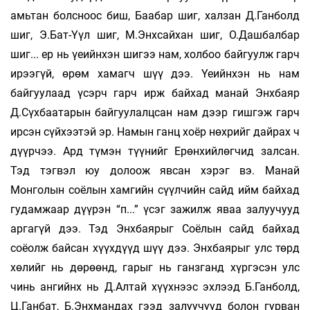
амьтан болсноос биш, Баабар шиг, халзан Д.Ганболд
шиг, Э.Бат-Үүл шиг, М.Энхсайхан шиг, О.Дашбалбар
шиг... ер нь үеийнхэн шигээ нам, холбоо байгуулж гарч
ирээгүй, өрөм хамагч шүү дээ. Үеийнхэн нь нам
байгуулаад үсэрч гарч ирж байхад манай Энхбаяр
Д.Сүхбаатарын байгуулалцсан нам дээр гишгэж гарч
ирсэн сүйхээтэй эр. Намын ганц хоёр нөхрийг дайрах ч
дүүрчээ. Ард түмэн түүнийг Ерөнхийлөгчид залсан.
Тэд тэгвэл юу долоож явсан хэрэг вэ. Манай
Монголын соёлын хамгийн сүүлчийн сайд ийм байхад
гудамжаар дүүрэн “п...” үсэг зажилж яваа залуучууд
аргагүй дээ. Тэд Энхбаярыг Соёлын сайд байхад
соёолж байсан хүүхдүүд шүү дээ. Энхбаярыг улс төрд
хөлийг нь дөрөөнд, гарыг нь ганзганд хүргэсэн улс
чинь ангийнх нь Д.Алтай хүүхнээс эхлээд Б.Ганболд,
Ц.Ганбат, Б.Энхмандах гээд залуучууд болон гурван