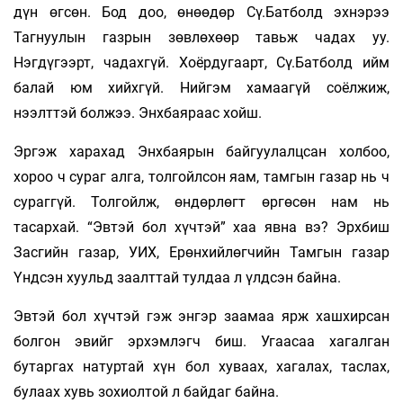
дүн өгсөн. Бод доо, өнөөдөр Сү.Батболд эхнэрээ
Тагнуулын газрын зөвлөхөөр тавьж чадах уу.
Нэгдүгээрт, чадахгүй. Хоёрдугаарт, Сү.Батболд ийм
балай юм хийхгүй. Нийгэм хамаагүй соёлжиж,
нээлттэй болжээ. Энхбаяраас хойш.
Эргэж харахад Энхбаярын байгуулалцсан холбоо,
хороо ч сураг алга, толгойлсон яам, тамгын газар нь ч
сураггүй. Толгойлж, өндөрлөгт өргөсөн нам нь
тасархай. “Эвтэй бол хүчтэй” хаа явна вэ? Эрхбиш
Засгийн газар, УИХ, Ерөнхийлөгчийн Тамгын газар
Үндсэн хуульд заалттай тулдаа л үлдсэн байна.
Эвтэй бол хүчтэй гэж энгэр заамаа ярж хашхирсан
болгон эвийг эрхэмлэгч биш. Угаасаа хагалган
бутаргах натуртай хүн бол хуваах, хагалах, таслах,
булаах хувь зохиолтой л байдаг байна.