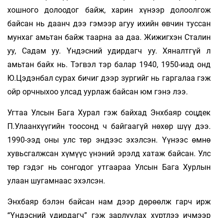
хошного долоодог байж, харин хүнээр долоолгож
байсан нь даанч дээ гэмээр агуу ихийн өвчин туссан
мунхаг амьтан байж таарна аа даа. Жижигхэн Сталин
уу, Садам уу. Үндэсний удирдагч уу. Хяналтгүй л
амьтан байх нь. Тэгвэл тэр балар 1940, 1950-иад онд
Ю.Цэдэнбал сурах бичиг дээр зургийг нь гаргалаа гэж
ойр орчныхоо улсад уурлаж байсан юм гэнэ лээ.
Угтаа Улсын Бага Хурал гэж байхад Энхбаяр соцдек
П.Улаанхүүгийн тоосонд ч байгаагүй нөхөр шүү дээ.
1990-ээд оны улс төр эндээс эхэлсэн. Үүнээс өмнө
хувьсгалжсан хүмүүс үнэний эрэлд хатаж байсан. Улс
төр гэдэг нь сонгодог утгаараа Улсын Бага Хурлын
улаан шугамнаас эхэлсэн.
Энхбаяр бэлэн байсан нам дээр дөрөөлж гарч ирж
“Үндэсний удирдагч” гэж зарлуулах хүртлээ ичмээр