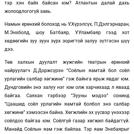
тэр хэн байх байсан юм? Атлантын далай дахь
жолоодлогогүй завь.
Намын ерөнхий болоход нь У.Хүрэлсүх, П.Дэлгэрнаран,
М.Энхболд, шоу Батбаяр, У.Уламбаяр гээд хот
хөдөөгийн зуу зуун зүрх зоригтой залуу зүтгэсэн шүү
дээ.
Төв халхын дуулалт жүжгийн театрын ерөнхий
найруулагч Д.Доржсүрэн “Соёлын яамтай бол соёл
урлагийн салбар хөгжинө” гэж байнга ярьж явдаг юм.
Дундговийн энэ залуу нэг юм олж харчихаад л яваад
байгаа. Саяхан тэрбээр “Зууны мэдээ” сонинд
“Цаашид соёл урлагийн яамтай болбол энэ салбар
хөгжинө” хэмээсэн байна. Хөгжлийн эх үүсвэр үнэхээр
соёлдоо байгаа юм. Соёлгүй газар хөгжил байдаггүй.
Манайд Соёлын яам гэж байлаа. Тэр яам Энхбаярыг