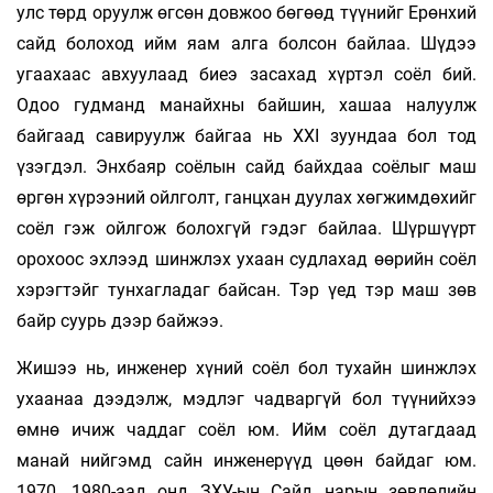
улс төрд оруулж өгсөн довжоо бөгөөд түүнийг Ерөнхий
сайд болоход ийм яам алга болсон байлаа. Шүдээ
угаахаас авхуулаад биеэ засахад хүртэл соёл бий.
Одоо гудманд манайхны байшин, хашаа налуулж
байгаад савируулж байгаа нь ХХI зуундаа бол тод
үзэгдэл. Энхбаяр соёлын сайд байхдаа соёлыг маш
өргөн хүрээний ойлголт, ганцхан дуулах хөгжимдөхийг
соёл гэж ойлгож болохгүй гэдэг байлаа. Шүршүүрт
орохоос эхлээд шинжлэх ухаан судлахад өөрийн соёл
хэрэгтэйг тунхагладаг байсан. Тэр үед тэр маш зөв
байр суурь дээр байжээ.
Жишээ нь, инженер хүний соёл бол тухайн шинжлэх
ухаанаа дээдэлж, мэдлэг чадваргүй бол түүнийхээ
өмнө ичиж чаддаг соёл юм. Ийм соёл дутагдаад
манай нийгэмд сайн инженерүүд цөөн байдаг юм.
1970, 1980-аад онд ЗХУ-ын Сайд нарын зөвлөлийн