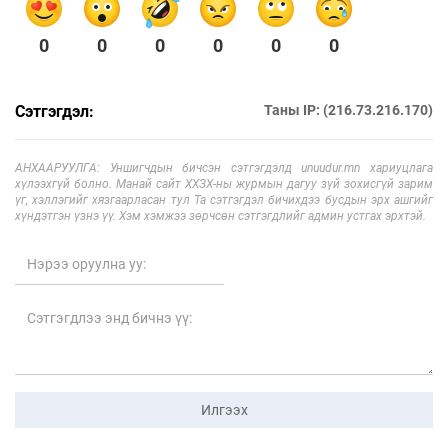
0
0
0
0
0
0
Сэтгэгдэл:
Таны IP: (216.73.216.170)
АНХААРУУЛГА: Уншигчдын бичсэн сэтгэгдэлд unuudur.mn хариуцлага
хүлээхгүй болно. Манай сайт ХХЗХ-ны журмын дагуу зүй зохисгүй зарим
үг, хэллэгийг хязгаарласан тул Та сэтгэгдэл бичихдээ бусдын эрх ашгийг
хүндэтгэн үзнэ үү. Хэм хэмжээ зөрчсөн сэтгэгдлийг админ устгах эрхтэй.
Илгээх