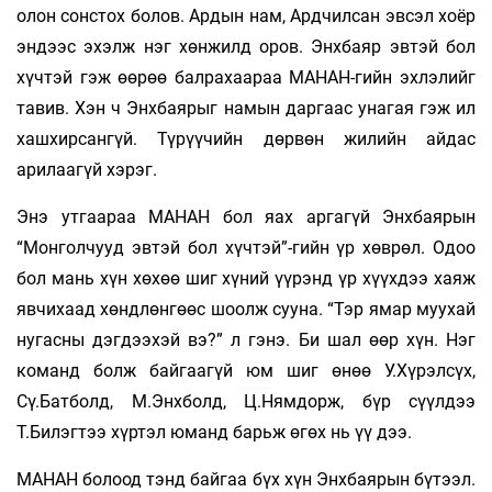
олон сонстох болов. Ардын нам, Ардчилсан эвсэл хоёр
эндээс эхэлж нэг хөнжилд оров. Энхбаяр эвтэй бол
хүчтэй гэж өөрөө балрахаараа МАНАН-гийн эхлэлийг
тавив. Хэн ч Энхбаярыг намын даргаас унагая гэж ил
хашхирсангүй. Түрүүчийн дөрвөн жилийн айдас
арилаагүй хэрэг.
Энэ утгаараа МАНАН бол яах аргагүй Энхбаярын
“Монголчууд эвтэй бол хүчтэй”-гийн үр хөврөл. Одоо
бол мань хүн хөхөө шиг хүний үүрэнд үр хүүхдээ хаяж
явчихаад хөндлөнгөөс шоолж сууна. “Тэр ямар муухай
нугасны дэгдээхэй вэ?” л гэнэ. Би шал өөр хүн. Нэг
команд болж байгаагүй юм шиг өнөө У.Хүрэлсүх,
Сү.Батболд, М.Энхболд, Ц.Нямдорж, бүр сүүлдээ
Т.Билэгтээ хүртэл юманд барьж өгөх нь үү дээ.
МАНАН болоод тэнд байгаа бүх хүн Энхбаярын бүтээл.