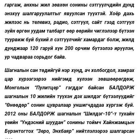
гаргаж, анхны жил зөвхөн сонины сэтгүүлчдийн дунд
энэхүү шалгаруулалтыг явуулсан түүхтэй. Хоёр дахь
жилээс нь телевиз, радио, сэтгүүл, сайт гээд сэтгүүл
зүйн өргөн уудам талбарт өөр өөрийн чиглэлээр бүтээн
туурвиж буй бүхий л сэтгүүлчийг хамардаг болж, жилд
дунджаар 120 гаруй хүн 200 орчим бүтээлээ ирүүлэн,
ур чадвараа сорьдог байв.
Шагналын сан төдийгүй нэр хүнд, ач холбогдол, хамрах
цар хүрээгээрээ нийгэмд хүлээн зөвшөөрөгдөж,
Монголын “Пулитцер” гэгддэг байсан БАЛДОРЖ
шагналын 10 жилийн түүхэн дэх шилдэг бүтээлүүдийг
“Өнөөдөр” сонин цувралаар уншигчдадаа хүргэж буй.
2012 оны БАЛДОРЖ шагналын “Шилдэг-10”-т тухайн
үеийн “Үндэсний шуудан” сонины тоймч Хайнжамцын
Бүрэнтогтох “Зеро, Энхбаяр” нийтлэлээрээ шалгарсан