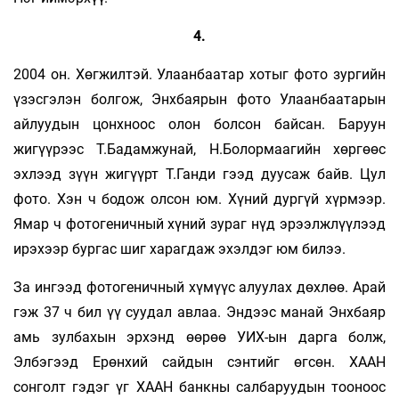
4.
2004 он. Хөгжилтэй. Улаанбаатар хотыг фото зургийн
үзэсгэлэн болгож, Энхбаярын фото Улаанбаатарын
айлуудын цонхноос олон болсон байсан. Баруун
жигүүрээс Т.Бадамжунай, Н.Болормаагийн хөргөөс
эхлээд зүүн жигүүрт Т.Ганди гээд дуусаж байв. Цул
фото. Хэн ч бодож олсон юм. Хүний дургүй хүрмээр.
Ямар ч фотогеничный хүний зураг нүд эрээлжлүүлээд
ирэхээр бургас шиг харагдаж эхэлдэг юм билээ.
За ингээд фотогеничный хүмүүс алуулах дөхлөө. Арай
гэж 37 ч бил үү суудал авлаа. Эндээс манай Энхбаяр
амь зулбахын эрхэнд өөрөө УИХ-ын дарга болж,
Элбэгээд Ерөнхий сайдын сэнтийг өгсөн. ХААН
сонголт гэдэг үг ХААН банкны салбаруудын тооноос