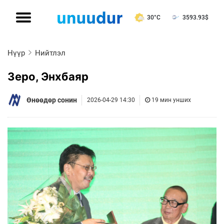
30°C
3593.93
$
Нүүр
Нийтлэл
Зеро, Энхбаяр
Өнөөдөр сонин
2026-04-29 14:30
19 мин унших