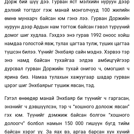
Дорж бий шүү дээ. Гурван яст мэлхийн нуруун дээр
дэлхий тогтдог гэж манай монголчууд 100 жилийн
өмнө мунхарч байсан юм гэнэ лээ. Гурван Доржийн
нуруун дээр Ардын нам тогтож байсан гэвэл түрүүний
домог шиг худлаа. Гэхдээ энэ гурав 1992 оноос хойш
намдаа голостой явж, тулах цагтаа тулж, түших цагтаа
түшсэн билээ. Үүнийг Энхбаяр сайн мэднэ. Хэрвээ тэр
энэ намд байсан тухайгаа элдэв амбицгүйгээр
дурсвал гурван Доржийн тухай онигоо ч, омогшил ч
ярина биз. Намаа тулахын хажуугаар шадар гурван
цэрэг шиг Энхбаярыг түшиж явсан, тэд.
Гэтэл өнөөдөр манай Энхбаяр би түүнийг ч гаргасан,
энэнийг ч дэвшүүлсэн, тэр ч “хошного долоож явсан”
гэх юм. Түүнийг дэмжиж байсан болгон “хошного
долоогч” болбол намын 150 000 гишүүн бүгд тийм
байсан хэрэг үү. За яах вэ, аргаа барсан хүн хүний