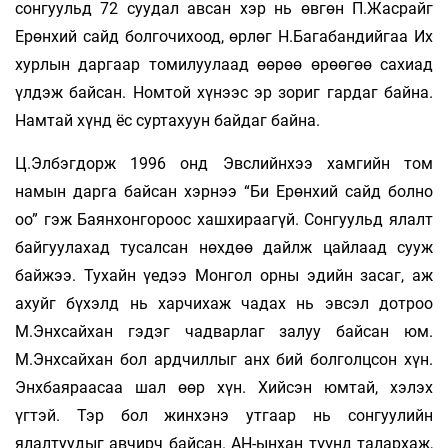
сонгуульд 72 суудал авсан хэр нь өвгөн П.Жасрайг
Ерөнхий сайд болгочихоод, өрлөг Н.Багабандийгаа Их
хурлын даргаар томилуулаад өөрөө өрөөгөө сахиад
үлдэж байсан. Номтой хүнээс эр зориг гардаг байна.
Намтай хүнд ёс суртахуун байдаг байна.
Ц.Элбэгдорж 1996 онд Эвслийнхээ хамгийн том
намын дарга байсан хэрнээ “Би Ерөнхий сайд болно
оо” гэж Баянхонгороос хашхираагүй. Сонгуульд ялалт
байгуулахад тусалсан нөхдөө дайлж цайлаад сууж
байжээ. Тухайн үедээ Монгол орны эдийн засаг, аж
ахуйг бүхэлд нь харчихаж чадах нь эвсэл дотроо
М.Энхсайхан гэдэг чадварлаг залуу байсан юм.
М.Энхсайхан бол ардчиллыг анх бий болголцсон хүн.
Энхбаяраасаа шал өөр хүн. Хийсэн юмтай, хэлэх
үгтэй. Тэр бол жинхэнэ утгаар нь сонгуулийн
ялалтуудыг авчирч байсан. АН-ынхан түүнд талархаж,