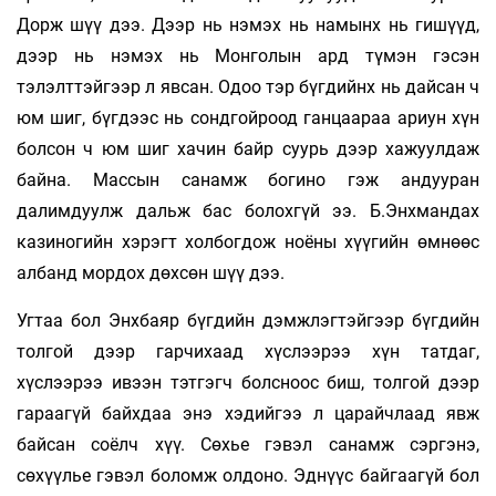
Дорж шүү дээ. Дээр нь нэмэх нь намынх нь гишүүд,
дээр нь нэмэх нь Монголын ард түмэн гэсэн
тэлэлттэйгээр л явсан. Одоо тэр бүгдийнх нь дайсан ч
юм шиг, бүгдээс нь сондгойроод ганцаараа ариун хүн
болсон ч юм шиг хачин байр суурь дээр хажуулдаж
байна. Массын санамж богино гэж андууран
далимдуулж дальж бас болохгүй ээ. Б.Энхмандах
казиногийн хэрэгт холбогдож ноёны хүүгийн өмнөөс
албанд мордох дөхсөн шүү дээ.
Угтаа бол Энхбаяр бүгдийн дэмжлэгтэйгээр бүгдийн
толгой дээр гарчихаад хүслээрээ хүн татдаг,
хүслээрээ ивээн тэтгэгч болсноос биш, толгой дээр
гараагүй байхдаа энэ хэдийгээ л царайчлаад явж
байсан соёлч хүү. Сөхье гэвэл санамж сэргэнэ,
сөхүүлье гэвэл боломж олдоно. Эднүүс байгаагүй бол