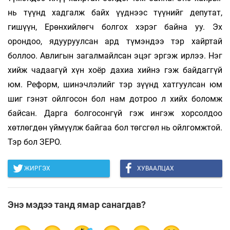
нь түүнд хадгалж байх үүднээс түүнийг депутат,
гишүүн, Ерөнхийлөгч болгох хэрэг байна уу. Эх
орондоо, ядууруулсан ард түмэндээ тэр хайртай
боллоо. Авлигын загалмайлсан эцэг эргэж ирлээ. Нэг
хийж чадаагүй хүн хоёр дахиа хийнэ гэж байдаггүй
юм. Реформ, шинэчлэлийг тэр зүүнд хатгуулсан юм
шиг гэнэт ойлгосон бол нам дотроо л хийх боломж
байсан. Дарга болгосонгүй гэж ингэж хорсолдоо
хөтлөгдөн үймүүлж байгаа бол төгсгөл нь ойлгомжтой.
Тэр бол ЗЕРО.
ЖИРГЭХ
ХУВААЛЦАХ
Энэ мэдээ танд ямар санагдав?