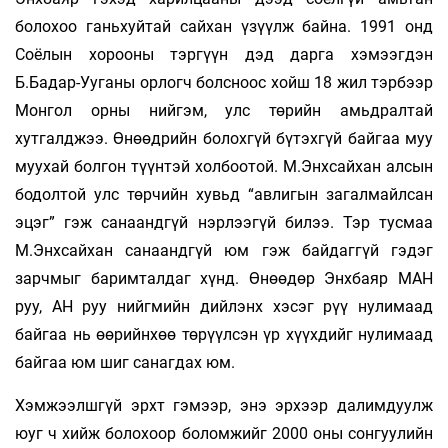
болохоо ганьхуйтай сайхан үзүүлж байна. 1991 онд
Соёлын хорооны тэргүүн дэд дарга хэмээгдэн
Б.Бадар-Ууганы орлогч болсноос хойш 18 жил тэрбээр
Монгол орны нийгэм, улс төрийн амьдралтай
хутгалджээ. Өнөөдрийн болохгүй бүтэхгүй байгаа муу
муухай болгон түүнтэй холбоотой. М.Энхсайхан алсын
бодолтой улс төрчийн хувьд “авлигын загалмайлсан
эцэг” гэж санаандгүй нэрлээгүй билээ. Тэр тусмаа
М.Энхсайхан санаандгүй юм гэж байдаггүй гэдэг
зарчмыг баримталдаг хүнд. Өнөөдөр Энхбаяр МАН
руу, АН руу нийгмийн дийлэнх хэсэг рүү нулимаад
байгаа нь өөрийнхөө төрүүлсэн үр хүүхдийг нулимаад
байгаа юм шиг санагдах юм.
Хэмжээлшгүй эрхт гэмээр, энэ эрхээр далимдуулж
юуг ч хийж болохоор боломжийг 2000 оны сонгуулийн