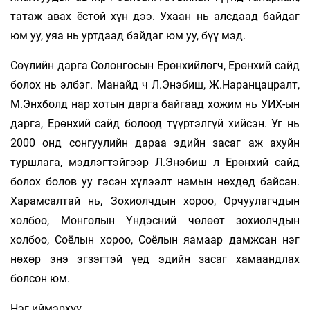
татаж авах ёстой хүн дээ. Ухаан нь алсдаад байдаг
юм уу, уяа нь уртдаад байдаг юм уу, бүү мэд.
Сөүлийн дарга Солонгосын Ерөнхийлөгч, Ерөнхий сайд
болох нь элбэг. Манайд ч Л.Энэбиш, Ж.Наранцацралт,
М.Энхболд нар хотын дарга байгаад хожим нь УИХ-ын
дарга, Ерөнхий сайд болоод түүртэлгүй хийсэн. Уг нь
2000 онд сонгуулийн дараа эдийн засаг аж ахуйн
туршлага, мэдлэгтэйгээр Л.Энэбиш л Ерөнхий сайд
болох болов уу гэсэн хүлээлт намын нөхдөд байсан.
Харамсалтай нь, Зохиолчдын хороо, Орчуулагчдын
холбоо, Монголын Үндэсний чөлөөт зохиолчдын
холбоо, Соёлын хороо, Соёлын яамаар дамжсан нэг
нөхөр энэ эгзэгтэй үед эдийн засаг хамаандлах
болсон юм.
Нэг иймэрхүү.