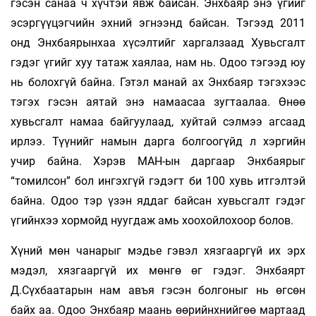
гэсэн санаа ч хүчтэй явж байсан. Энхбаяр энэ үгийг
эсэргүүцэгчийн эхний эгнээнд байсан. Тэгээд 2011
онд Энхбаярынхаа хүсэлтийг харгалзаад Хувьсгалт
гэдэг үгийг хуу татаж хаялаа, нам нь. Одоо тэгээд юу
нь болохгүй байна. Гэтэл манай ах Энхбаяр тэгэхээс
тэгэх гэсэн аятай энэ намаасаа зугтаалаа. Өнөө
хувьсгалт намаа байгуулаад, хуйтай сэлмээ агсаад
ирлээ. Түүнийг намын дарга болгоогүйд л хэргийн
учир байна. Хэрэв МАН-ын даргаар Энхбаярыг
“томилсон” бол ингэхгүй гэдэгт би 100 хувь итгэлтэй
байна. Одоо тэр үзэн яддаг байсан хувьсгалт гэдэг
үгийнхээ хормойд нуугдаж амь хоохойлохоор болов.
Хүний мөн чанарыг мэдье гэвэл хязгааргүй их эрх
мэдэл, хязгааргүй их мөнгө өг гэдэг. Энх­баярт
Д.Сүхбаатарын нам авъя гэсэн болгоныг нь өгсөн
байх аа. Одоо Энхбаяр маань өөрийнхнийгөө мартаад