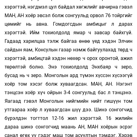
хэрэгтэй, нэгдмэл цул байдал хөгжлийг авчирна гэвэл
МАН, АН хоёр эвсэл болж сонгуульд орвол 76 тойргийг
цөмийг нь авна. Гомдогсдын амбицыг л дарах
хэрэгтэй. Ийм тохиолдолд ямар ч завсар байхгүй.
Гадаад харилцаа тэлж байгаа өнөө үед хэдэн Элчин
сайдын яам, Консулын газар нэмж байгуулaхад төрд ч
хэрэгтэй, амбицтай хэдэн нөхөр ч орох оронтой, ажил
төрөлтэй болно. Энэ тохиолдолд Энхбаяр ч зеро,
бусад нь ч зеро. Монголын ард түмэн хүссэн хүсээгүй
хоёр том хэсэг болж хуваагдсан. МАН, АН. Нэгэнт
тэнцсэн хоёр хүч ойрын 3-4 сонгуульд бас л тэнцэнэ.
Яагаад гэвэл Монголын нийгмийн нийт гишүүн том
утгаараа хоёр л хуваагдсан шүү дээ. Шинэ сонгогчид
бүрэлдэн тогттол 12-16 жил хэрэгтэй. 16 жилийн
дараа шинэ сонгогчид маань АН, МАН хоёрын эсрэг
санал өгөх үү гэдэг маш том асуултын тэмдэг. Хэрэв