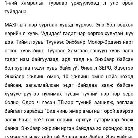
1-ний хямралыг гурваар үржүүлэхэд л улс орон
туйлдана.
МАХН-ын нэр зургаан хувьд хүрлээ. Энэ бол зөвхөн
нэрийн л хувь. “Адидас” гэдэг нэр өөртөө хувьтай шүү
дээ. Тийм л хувь. Түүнээс Энхбаяр, Молор-Эрдэнэ нарт
өгсөн хувь биш. Түүнээс Хамгаас гашуун хувь заяа
гэдэг нам байгуулаад, ард талд нь Энхбаяр байсан
бол зургаа гэдэг хувь байхгүй. Өнөө л ЗЕРО. Эцэстээ
Энхбаяр жилийн өмнө, 10 жилийн өмнө найз нөхөд
байсан, загалмайлсан эцэг байхдаа залж байсан
хүмүүс рүүгээ нулимах тусам түүний нэр төр зеро
болно. Одоо ч гэсэн ТВ-ээр түүний аашилж, аяглаж
байгааг харахад “Бид чинь ямар амьтныг орой дээрээ
залж байж вэ?” гэж өөрийн эрхгүй гутармаар болж
байна. Энхбаяр жирийн иргэн байхдаа эх орондоо, ард
түмэндээ илүү хайртай болдог юм байна. Энэ хайрыг