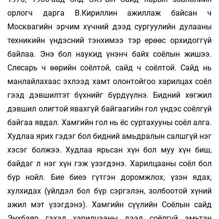
орлогч дарга В.Кириллин ажиллаж байсан ч
Москвагийн эрчим хүчний дээд сургуулийн дулааны
техникийн үндэсний тэнхимээ тэр ерөөс орхидоггүй
байлаа. Энэ бол наукид үнэнч байх соёлын жишээ.
Слесарь ч өөрийн соёлтой, сайд ч соёлтой. Сайд нь
манлайлахаас эхлээд хамт олонтойгоо харилцах соёл
гээд дэвшилтэт бүхнийг бүрдүүлнэ. Бидний хөгжил
дэвшил олигтой явахгүй байгаагийн гол үндэс соёлгүй
байгаа явдал. Хамгийн гол нь ёс суртахууны соёл алга.
Худлаа ярих гэдэг бол бидний амьдралын салшгүй нэг
хэсэг болжээ. Худлаа ярьсан хүн бол муу хүн биш,
байдаг л нэг хүн гэж үзэгдэнэ. Харилцааны соёл бол
бүр нойл. Бие биеэ гүтгэн доромжлох, үзэн ядах,
хулхидах (үйлдэл бол бүр сэргэлэн, золбоотой хүний
ажил мэт үзэгдэнэ). Хамгийн сүүлийн Соёлын сайд
Энхбаяр гэхэд харилцааны дээд соёлгүй амьтан