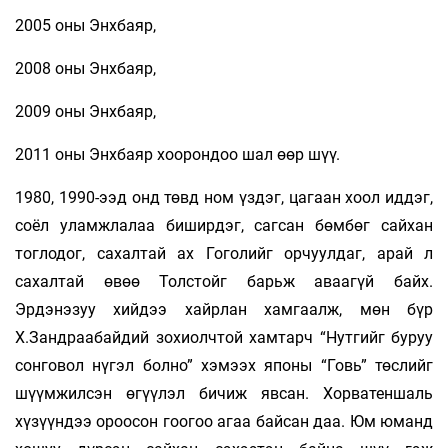
2005 оны Энхбаяр,
2008 оны Энхбаяр,
2009 оны Энхбаяр,
2011 оны Энхбаяр хоорондоо шал өөр шүү.
1980, 1990-ээд онд төвд ном үздэг, цагаан хоол иддэг,
соёл уламжлалаа биширдэг, сагсан бөмбөг сайхан
тоглодог, сахалтай ах Гоголийг орчуулдаг, арай л
сахалтай өвөө Толстойг барьж аваагүй байх.
Эрдэнэзуу хийдээ хайрлан хамгаалж, мөн бүр
Х.Зандраабайдий зохиолчтой хамтарч “Нутгийг буруу
сонговол нүгэл болно” хэ­мээх японы “Говь” төслийг
шүүмжилсэн өгүүлэл бичиж явсан. Хорватеншаль
хүзүүндээ ороосон гоогоо агаа байсан даа. Юм юманд