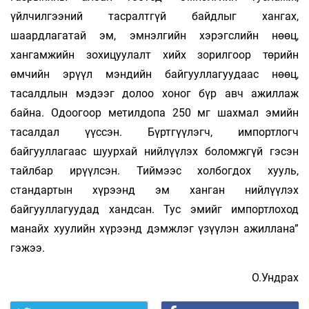
үйлчилгээний тасралтгүй байдлыг хангах,
шаардлагатай эм, эмнэлгийн хэрэгслийн нөөц,
хангамжийн зохицуулалт хийх зорилгоор төрийн
өмчийн эрүүл мэндийн байгууллагуудаас нөөц,
тасалдлын мэдээг долоо хоног бүр авч ажиллаж
байна. Одоогоор метилдопа 250 мг шахмал эмийн
тасалдал үүссэн. Бүртгүүлэгч, импортлогч
байгууллагаас шуурхай нийлүүлэх боломжгүй гэсэн
тайлбар ирүүлсэн. Тиймээс холбогдох хууль,
стандартын хүрээнд эм ханган нийлүүлэх
байгууллагуудад хандсан. Тус эмийг импортлоход
манайх хуулийн хүрээнд дэмжлэг үзүүлэн ажиллана”
гэжээ.
О.Ундрах