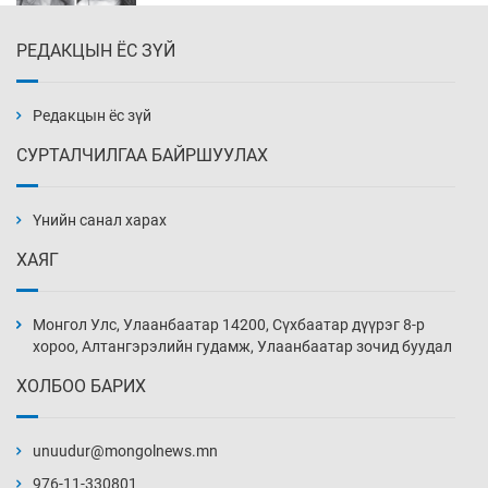
РЕДАКЦЫН ЁС ЗҮЙ
Эмэгтэйчүүд Бээжин, эрэгтэйчүүд Японд
бэлтгэл базаахаар хилийн дээс алхлаа
Уржигдар 14 цаг 00 мин
Редакцын ёс зүй
СУРТАЛЧИЛГАА БАЙРШУУЛАХ
АНУ-ын Цэргийн кибер командлалаын
ажилтнууд амиа хорлох явдал эрс
нэмэгджээ
Үнийн санал харах
Уржигдар 13 цаг 52 мин
ХАЯГ
Монголын шигшээ Хонконгийн багийг ялж,
эхний хожлоо авлаа
Монгол Улс, Улаанбаатар 14200, Сүхбаатар дүүрэг 8-р
Уржигдар 13 цаг 30 мин
хороо, Алтангэрэлийн гудамж, Улаанбаатар зочид буудал
ХОЛБОО БАРИХ
Техникийн өндөр үзүүлэлттэй агаарын хөлөг
худалдан авах хүсэлтээ уламжлав
unuudur@mongolnews.mn
Уржигдар 13 цаг 00 мин
976-11-330801