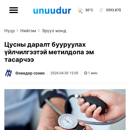
30°C
3593.87
$
Нүүр
Нийгэм
Эрүүл мэнд
Цусны даралт бууруулах
үйлчилгээтэй метилдопа эм
тасарчээ
Өнөөдөр сонин
2026-04-30 15:00
1 мин