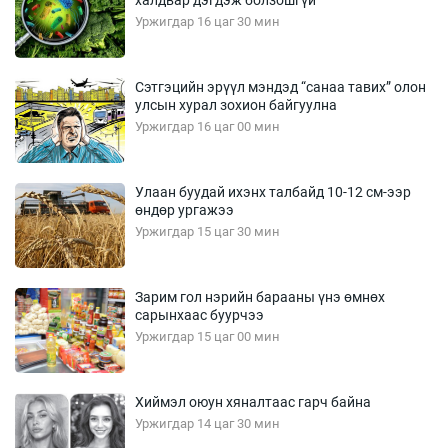
халдвар дэгдэж болзошгүй
Уржигдар 16 цаг 30 мин
Сэтгэцийн эрүүл мэндэд “санаа тавих” олон
улсын хурал зохион байгуулна
Уржигдар 16 цаг 00 мин
Улаан буудай ихэнх талбайд 10-12 см-ээр
өндөр ургажээ
Уржигдар 15 цаг 30 мин
Зарим гол нэрийн барааны үнэ өмнөх
сарынхаас буурчээ
Уржигдар 15 цаг 00 мин
Хиймэл оюун хяналтаас гарч байна
Уржигдар 14 цаг 30 мин