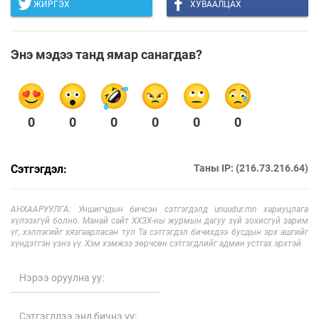
ЖИРГЭХ
ХУВААЛЦАХ
Энэ мэдээ танд ямар санагдав?
0
0
0
0
0
0
Сэтгэгдэл:
Таны IP: (216.73.216.64)
АНХААРУУЛГА: Уншигчдын бичсэн сэтгэгдэлд unuudur.mn хариуцлага
хүлээхгүй болно. Манай сайт ХХЗХ-ны журмын дагуу зүй зохисгүй зарим
үг, хэллэгийг хязгаарласан тул Та сэтгэгдэл бичихдээ бусдын эрх ашгийг
хүндэтгэн үзнэ үү. Хэм хэмжээ зөрчсөн сэтгэгдлийг админ устгах эрхтэй.