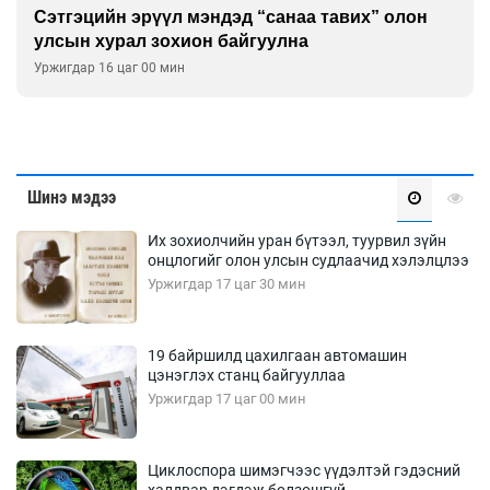
Сэтгэцийн эрүүл мэндэд “санаа тавих” олон
улсын хурал зохион байгуулна
Уржигдар 16 цаг 00 мин
Шинэ мэдээ
Их зохиолчийн уран бүтээл, туурвил зүйн
онцлогийг олон улсын судлаачид хэлэлцлээ
Уржигдар 17 цаг 30 мин
19 байршилд цахилгаан автомашин
цэнэглэх станц байгууллаа
Уржигдар 17 цаг 00 мин
Циклоспора шимэгчээс үүдэлтэй гэдэсний