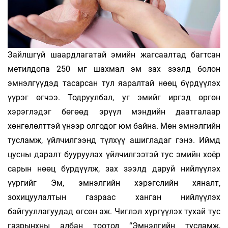
Зайлшгүй шаардлагатай эмийн жагсаалтад багтсан
метилдопа 250 мг шахмал эм зах зээлд болон
эмнэлгүүдэд тасарсан тул яаралтай нөөц бүрдүүлэх
үүрэг өгчээ. Тодруулбал, уг эмийг иргэд өргөн
хэрэглэдэг бөгөөд эрүүл мэндийн даатгалаар
хөнгөлөлттэй үнээр олгодог юм байна. Мөн эмнэлгийн
тусламж, үйлчилгээнд түлхүү ашигладаг гэнэ. Иймд
цусны даралт бууруулах үйлчилгээтэй тус эмийн хоёр
сарын нөөц бүрдүүлж, зах зээлд даруй нийлүүлэх
үүргийг Эм, эмнэлгийн хэрэгслийн хяналт,
зохицуулалтын газраас ханган нийлүүлэх
байгууллагуудад өгсөн аж. Чиглэл хүргүүлэх тухай тус
газрынхны албан тоотод “Эмнэлгийн тусламж,