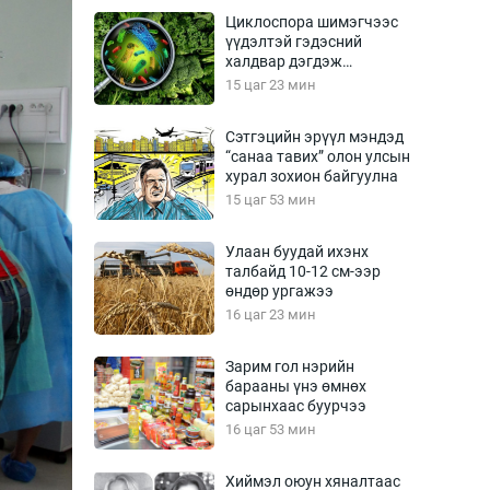
Урлагтай яриа
Циклоспора шимэгчээс
өрчил
үүдэлтэй гэдэсний
халдвар дэгдэж
энд-Эрхэм баян
болзошгүй
15 цаг 23 мин
Сэтгэцийн эрүүл мэндэд
“санаа тавих” олон улсын
хүний үг
хурал зохион байгуулна
15 цаг 53 мин
Улаан буудай ихэнх
талбайд 10-12 см-ээр
ага
Бусад
өндөр ургажээ
16 цаг 23 мин
Фото
сурвалжлагч
Видео
Зарим гол нэрийн
Инфографик
барааны үнэ өмнөх
сарынхаас буурчээ
Санал асуулга
16 цаг 53 мин
Хиймэл оюун хяналтаас