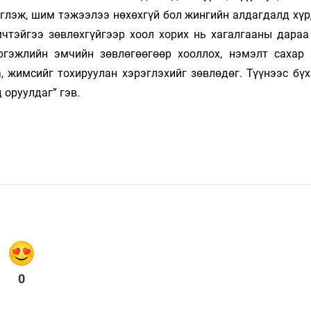
рэглэж, шим тэжээлээ нөхөхгүй бол жингийн алдагдалд хү
мчтэйгээ зөвлөхгүйгээр хоол хорих нь хагалгааны дараа
ргэжлийн эмчийн зөвлөгөөгөөр хооллох, нэмэлт сахар 
а, жимсийг тохируулан хэрэглэхийг зөвлөдөг. Түүнээс бү
 оруулдаг” гэв.
0