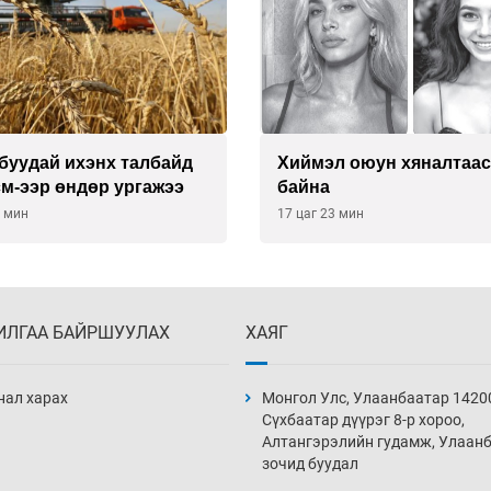
буудай ихэнх талбайд
Хиймэл оюун хяналтаас
см-ээр өндөр ургажээ
байна
3 мин
17 цаг 23 мин
ИЛГАА БАЙРШУУЛАХ
ХАЯГ
нал харах
Монгол Улс, Улаанбаатар 1420
Сүхбаатар дүүрэг 8-р хороо,
Алтангэрэлийн гудамж, Улаан
зочид буудал