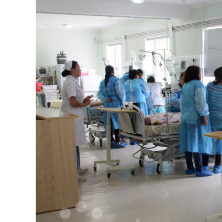
126-гийн НЭГ
Ертөнц
Спорт
Нийгэм
Бөх
Техник технологи
Сагсан бөмбөг
Шинжлэх ухаан
Хөлбөмбөг
Сонин хачин
Олимпын төрөл
Дэлхийн монгол
Тулааны спорт
Олимпын бус төр