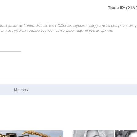
Таны IP: (216.
га хүлээхгүй болно. Манай сайт ХХЗХ-ны журмын дагуу зүй зохисгүй зарим үг
эн үзнэ үү. Хэм хэмжээ зөрчсөн сэтгэгдлийг админ устгах эрхтэй.
Илгээх