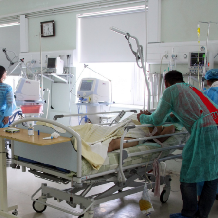
Ханш
Хэрэг з
Эрэлттэй мэдээ
Эрүүл м
Хууль ёс
Хүмүүс
Албаны 
Бусад
Life style
Ярилцл
Зөвлөгөө
Хоймор
Өнөөдрийн тухай
Уншигч-
өл