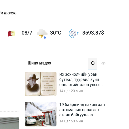
йн төлөө
08/7
30°C
3593.87
$
Соёл урлаг
Шинэ мэдээ
ой хөгжлийн зорилго -
Сонгодог урлаг
Их зохиолчийн уран
Ардын урлаг
бүтээл, туурвил зүйн
онцлогийг олон улсын
Дүрслэх урлаг
судлаачид хэлэлцлээ
14 цаг 23 мин
Өв соёл
таг
Кино урлаг
19 байршилд цахилгаан
автомашин цэнэглэх
 орчин
Цирк
станц байгууллаа
ол
14 цаг 53 мин
Рок поп, хип хоп
энд