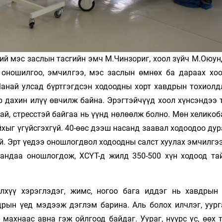
ий мэс заслын тасгийн эмч М.Чинзориг, хоол зүйч М.Оюун
 оношилгоо, эмчилгээ, мэс заслын өмнөх ба дараах хо
Манай улсад бүртгэгдсэн ходоодны хорт хавдрын тохиолд
р дахин илүү өвчилж байна. Эрэгтэйчүүд хоол хүнсэндээ 
ай, стресстэй байгаа нь үүнд нөлөөлж болно. Мөн хелико
хыг үгүйсгэхгүй. 40-өөс дээш насанд заавал ходоодоо ду
эй. Эрт үедээ оношлогдвол ходоодны салст хуулах эмчилгэ
андаа оношлогдож, ХСҮТ-д жилд 350-500 хүн ходоод та
лхүү хэрэглэдэг, жимс, ногоо бага иддэг нь хавдрын
дрын үед мэдээж дэглэм барина. Аль болох илчлэг, уург
махнаас авна гэж ойлгоод байдаг. Уураг, нүүрс ус, өөх 