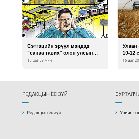
Сэтгэцийн эрүүл мэндэд
Улаан 
р
“санаа тавих” олон улсын
10-12 
хурал зохион байгуулна
15 цаг 53 мин
16 цаг 2
РЕДАКЦЫН ЁС ЗҮЙ
СУРТАЛЧ
Редакцын ёс зүй
Үнийн са