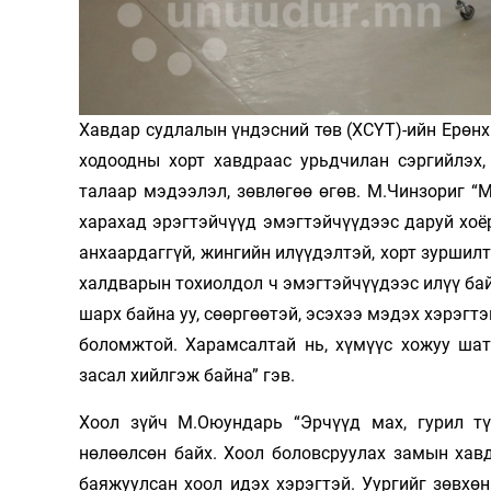
Олимп 2024
Хавдар судлалын үндэсний төв (ХСҮТ)-ийн Ерөнх
ходоодны хорт хавдраас урьдчилан сэргийлэх,
талаар мэдээлэл, зөвлөгөө өгөв. М.Чинзориг “
харахад эрэгтэйчүүд эмэгтэйчүүдээс даруй хоё
анхаардаггүй, жингийн илүүдэлтэй, хорт зуршилт
халдварын тохиолдол ч эмэгтэйчүүдээс илүү бай
шарх байна уу, сөөргөөтэй, эсэхээ мэдэх хэрэгт
боломжтой. Харамсалтай нь, хүмүүс хожуу шат
засал хийлгэж байна” гэв.
Хоол зүйч М.Оюундарь “Эрчүүд мах, гурил тү
нөлөөлсөн байх. Хоол боловсруулах замын хав
баяжуулсан хоол идэх хэрэгтэй. Уургийг зөвхөн 