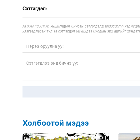
Сэтгэгдэл:
АНХААРУУЛГА: Уншигчдын бичсэн сэтгэгдэлд unuudur.mn хариуцла
хязгаарласан тул Та сэтгэгдэл бичихдээ бусдын эрх ашгийг хүндэтг
Холбоотой мэдээ