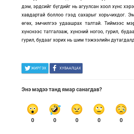
дэм, эрдсийг бүгдийг нь агуулсан хоол хүнс хэ
хавдартай боллоо гээд сахарыг хорьчихдог. Э
өгөх, эмчилгээ удаашрах талтай. Тиймээс мэ
хүнснээс татгалзаж, хүнсний ногоо, гурил, буда
гурил, будааг хорих нь шим тэжээлийн дутагдалд
ЖИРГЭХ
ХУВААЛЦАХ
Энэ мэдээ танд ямар санагдав?
0
0
0
0
0