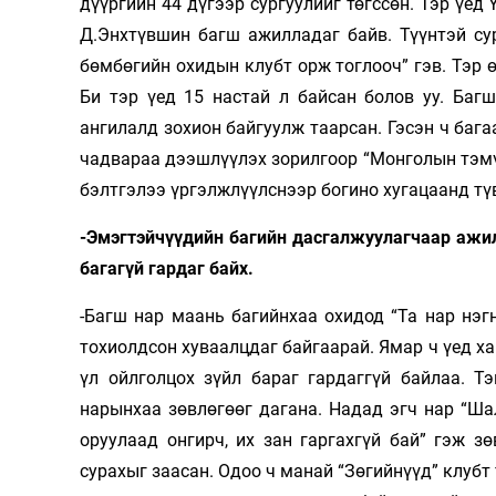
дүүргийн 44 дүгээр сургуулийг төгссөн. Тэр үед
Д.Энхтүвшин багш ажилладаг байв. Түүнтэй су
бөмбөгийн охидын клубт орж тоглооч” гэв. Тэр 
Би тэр үед 15 настай л байсан болов уу. Баг
ангилалд зохион байгуулж таарсан. Гэсэн ч баг
чадвараа дээшлүүлэх зорилгоор “Монголын тэмү
бэлтгэлээ үргэлжлүүлснээр богино хугацаанд тү
-Эмэгтэйчүүдийн багийн дасгалжуулагчаар ажил
багагүй гардаг байх.
-Багш нар маань багийнхаа охидод “Та нар нэг
тохиолдсон хуваалцдаг байгаарай. Ямар ч үед ха
үл ойлголцох зүйл бараг гардаггүй байлаа. Т
нарынхаа зөвлөгөөг дагана. Надад эгч нар “Ша
оруулаад онгирч, их зан гаргахгүй бай” гэж з
сурахыг заасан. Одоо ч манай “Зөгийнүүд” клубт