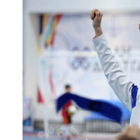
126-гийн НЭГ
Ертөнц
Спорт
Нийгэм
Бөх
Техник технологи
Сагсан бөмбөг
Шинжлэх ухаан
Хөлбөмбөг
Сонин хачин
Олимпын төрөл
Дэлхийн монгол
Тулааны спорт
Олимпын бус төр