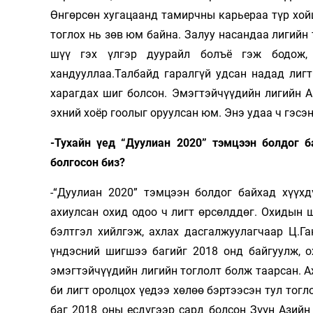
Өнгөрсөн хугацаанд тамирчны карьераа түр хой
тоглох нь зөв юм байна. Залуу насандаа лигийн
шүү гэх үлгэр дуурайл болъё гэж бодож, 
хандууллаа.Талбайд гаралгүй удсан надад лиг
харагдах шиг болсон. Эмэгтэйчүүдийн лигийн А
эхний хоёр гоолыг оруулсан юм. Энэ удаа ч гэсэ
-Тухайн үед “Дуулиан 2020” тэмцээн болдог б
болгосон биз?
-“Дуулиан 2020” тэмцээн болдог байхад хүүхд
ахиулсан охид одоо ч лигт өрсөлддөг. Охидын
бэлтгэл хийлгэж, ахлах дасгалжуулагчаар Ц.Г
үндэсний шигшээ багийг 2018 онд байгуулж, 
эмэгтэйчүүдийн лигийн тоглолт болж таарсан. 
би лигт оролцох үедээ хөлөө бэртээсэн тул тог
баг 2018 оны есдүгээр сард болсон Зүүн Азийн 