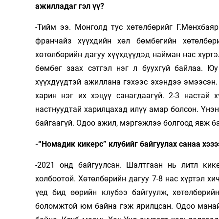
ажилладаг гэл үү?
-Тийм ээ. Монголд тус хөтөлбөрийг Г.Мөнх­ба
франчайз хүүхдийн хөл бөмбөгийн хөтөлбөр
хөтөлбөрийн дагуу хүүхдүүдэд найман нас хүртэл
бөмбөг заах сэтгэл нэг л буухгүй байлаа. Ю
хүүхдүүдтэй ажиллана гэхээс эхэндээ эмээсэн.
харин нэг их хэцүү санагдаагүй. 2-3 настай 
настнуудтай харилцахад илүү амар болсон. Үнэн
байгаагүй. Одоо ажил, мэргэжлээ болгоод явж б
-“Номадик кикерс” клубийг байгуулах санаа хэзэ
-2021 онд байгуулсан. Шалтгаан нь литл кик
холбоотой. Хөтөлбөрийн дагуу 7-8 нас хүртэл х
үед бид өөрийн клубээ байгуулж, хөтөлбөрий
боломжтой юм байна гэж ярилцсан. Одоо манай