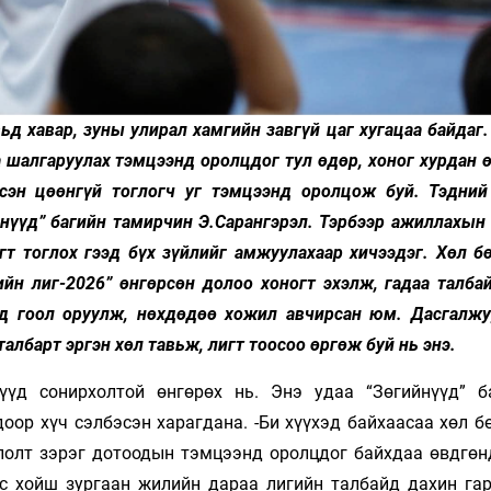
 хавар, зуны улирал хамгийн завгүй цаг хугацаа байдаг.
 шалгаруулах тэмцээнд оролцдог тул өдөр, хоног хурдан 
сэн цөөнгүй тоглогч уг тэмцээнд оролцож буй. Тэдний
нүүд” багийн тамирчин Э.Сарангэрэл. Тэрбээр ажиллахын 
игт тоглох гээд бүх зүйлийг амжуулахаар хичээдэг. Хөл 
ийн лиг-2026” өнгөрсөн долоо хоногт эхэлж, гадаа талба
анд гоол оруулж, нөхдөдөө хожил авчирсан юм. Дасгалжу
лбарт эргэн хөл тавьж, лигт тоосоо өргөж буй нь энэ.
үүд сонирхолтой өнгөрөх нь. Энэ удаа “Зөгийнүүд” б
доор хүч сэлбэсэн харагдана. -Би хүүхэд байхаасаа хөл 
глолт зэрэг дотоодын тэмцээнд оролцдог байхдаа өвдгөн
эс хойш зургаан жилийн дараа лигийн талбайд дахин гар