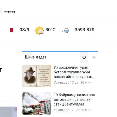
йн төлөө
08/9
30°C
3593.87
$
Соёл урлаг
Шинэ мэдээ
ой хөгжлийн зорилго -
Сонгодог урлаг
т
Их зохиолчийн уран
Ардын урлаг
бүтээл, туурвил зүйн
онцлогийг олон улсын
Дүрслэх урлаг
судлаачид хэлэлцлээ
Уржигдар 17 цаг 30 мин
Өв соёл
таг
Кино урлаг
19 байршилд цахилгаан
автомашин цэнэглэх
 орчин
Цирк
станц байгууллаа
ол
Уржигдар 17 цаг 00 мин
Рок поп, хип хоп
энд