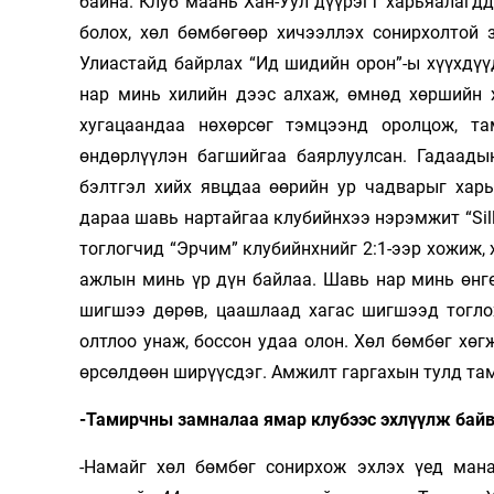
байна. Клуб маань Хан-Уул дүүрэгт харьяалагдд
болох, хөл бөмбөгөөр хичээллэх сонирхолтой 
Улиастайд байрлах “Ид шидийн орон”-ы хүүхдүү
нар минь хилийн дээс алхаж, өмнөд хөршийн х
хугацаандаа нөхөрсөг тэмцээнд оролцож, т
өндөрлүүлэн багшийгаа баярлуулсан. Гадаады
бэлтгэл хийх явцдаа өөрийн ур чадварыг харь
дараа шавь нартайгаа клубийнхээ нэрэмжит “Sil
тоглогчид “Эрчим” клубийнхнийг 2:1-ээр хожиж, 
ажлын минь үр дүн байлаа. Шавь нар минь өнг
шигшээ дөрөв, цаашлаад хагас шигшээд тоглох
олтлоо унаж, боссон удаа олон. Хөл бөмбөг хөг
өрсөлдөөн ширүүсдэг. Амжилт гаргахын тулд тами
-Тамирчны замналаа ямар клубээс эхлүүлж бай
-Намайг хөл бөмбөг сонирхож эхлэх үед мана