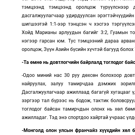
тэмцээнд тэмцээнд оролцож түрүүлснээр 
дасгалжуулагчаар удирдуулсан эрэгтэйчүүдийн
шигшээтэй 1:1-ээр тэнцсэн ч хэсгээ тэргүүлс
Хойд Марианы арлуудын багийг 3:2, Гуамын то
нэгээр гарсан юм. Тус тэмцээний дараа арван
оролцож, Зүүн Азийн бүсийн хүчтэй багууд болох
-Та өмнө нь довтлогчийн байрлалд тоглодог бай
-Одоо миний нас 30 руу дөхсөн болохоор довт
найруулах, залуу тамирчдаа дэмжих зорил
Дасгалжуулагчаар ажиллаад багагүй хугацааг үд
зэргээр тал бүрээс нь бодож, тактик боловср
тоглодог байсан тамирчдын олонх нь хөл бөмб
ажилладаг. Тэд энэ спортдоо хайртай учраас үлд
-Монголд олон улсын франчайз хүүхдийн хөл б