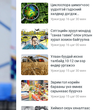
Урлагтай яриа
Циклоспора шимэгчээс
өрчил
үүдэлтэй гэдэсний
халдвар дэгдэж
энд-Эрхэм баян
болзошгүй
Уржигдар 16 цаг 30 мин
Сэтгэцийн эрүүл мэндэд
“санаа тавих” олон улсын
хүний үг
хурал зохион байгуулна
Уржигдар 16 цаг 00 мин
Улаан буудай ихэнх
талбайд 10-12 см-ээр
ага
Бусад
өндөр ургажээ
Уржигдар 15 цаг 30 мин
Фото
сурвалжлагч
Видео
Зарим гол нэрийн
Инфографик
барааны үнэ өмнөх
сарынхаас буурчээ
Санал асуулга
Уржигдар 15 цаг 00 мин
Хиймэл оюун хяналтаас