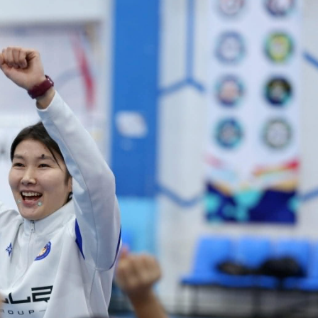
Ханш
Хэрэг з
Эрэлттэй мэдээ
Эрүүл м
Хууль ёс
Хүмүүс
Албаны 
Бусад
Life style
Ярилцл
Зөвлөгөө
Хоймор
Өнөөдрийн тухай
Уншигч-
өл