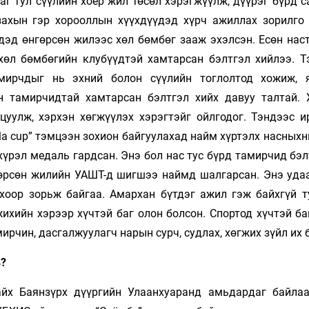
аг тул сүүлийн хоёр жил төсөл хэрэгжүүлж, дүүрэг бүрд 
захын гэр хорооллын хүүхдүүдэд хүрч ажиллах зорилго 
дэд өнгөрсөн жилээс хөл бөмбөг зааж эхэлсэн. Есөн нас
өл бөмбөгийн клубүүдтэй хамтарсан бэлтгэл хийлээ. Т
амирчдыг нь эхний болон сүүлийн тоглолтод хожиж, 
н тамирчидтай хамтарсан бэлтгэл хийх давуу талтай. 
цуулж, хэрхэн хөгжүүлэх хэрэгтэйг ойлгодог. Тэндээс и
la cup” тэмцээн зохион байгуулахад найм хүртэлх насных
хүрэл медаль гардсан. Энэ бол нас тус бүрд тамирчид бэ
өрсөн жилийн УАШТ-д шигшээ наймд шалгарсан. Энэ уда
оор зорьж байгаа. Амархан бүтдэг ажил гэж байхгүй т
жихийн хэрээр хүчтэй баг олон болсон. Спортод хүчтэй б
рчин, дасгалжуулагч нарын сурч, судлах, хөгжих зүйл их 
в?
йх Баянзүрх дүүргийн Улаанхуаранд амьдардаг байлаа