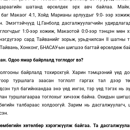
дараагийн шатанд өрсөлдөх эрх авч байлаа. Майк
 баг Макаог 4:1, Хойд Марианы арлуудыг 9:0- ээр хожиж
эн. Эмэгтэйчүүд Ц.Ганболд дасгалжуулагчийн удирдлага
глогчдыг 1:0-ээр хожиж, Макаотой 0:0-ээр тэнцэн мөн х
нэгдүгээр сард Тайванийг зорьж, урьдчилсан II шатны 
 Тайвань, Хонконг, БНАСАУ-ын шигшээ багтай өрсөлдөж ба
сан. Одоо ямар байрлалд тоглодог вэ?
олгооны байрлалд тохирохгүй. Харин тэмцээний үед до
гоор туршлага заасан тоглолт гаргах тал дээр төв
сэн тул багийнхандаа энэ үед ингэх, тэр үед тэгэх нь з
уулан туршлагаараа тоглохыг хичээж байна. Охидын шигш
өгийн талбараас холдоогүй. Зарим нь дасгалжуулагч, 
сэн.
өмбөгийн хөтөлбөр хэрэгжүүлж байгаа. Та дасгалжуула