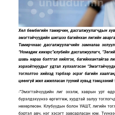
Олимп 2024
Хөл бөмбөгийн тамирчин, дасгалжуулагчдын хувьд
эмэгтэйчүүдийн шигшээ багийнхан лигийн аварга
Тамирчнаас дасгалжуулагчийн замналаа эхлүүл
“Номадик кикерс”клубийн дасгалжуулагч, “Зөгий
шавь нараа бэлтгэл хийлгэх, багийнхантайгаа л
хорхойтнуудыг удтал хүлээлгэсэн “Эмэгтэйчүүд
тоглолтоо хийхэд тэрбээр эсрэг багийн хаалг
цөөнгүй жил ажилласан түүний хувьд тэмцээний та
-“Эмэгтэйчүүдийн лиг эхэлж, хаврын урт өдр
бүрэлдэхүүнээ өргөтгөж, хурдтай залуу тоглогч
нөхөрлөсөн. Клубүүдын болон УАШТ, лигийн то
бэртэл авч, нэг хэсэгт завсарласан юм. Түүнэ