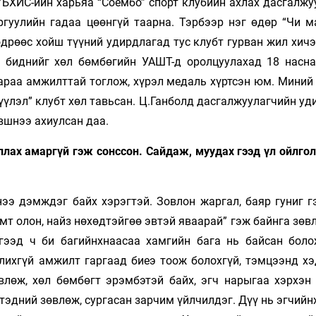
 ҮБХИС-ийн харьяа “Соёмбо” спорт клубийн ахлах дасгалж
ргуулийн гадаа цөөнгүй таарна. Тэрбээр нэг өдөр “Чи м
өдрөөс хойш түүний удирдлагад тус клубт гурван жил хич
ш биднийг хөл бөмбөгийн УАШТ-д оролцуулахад 18 насн
аараа амжилттай тоглож, хүрэл медаль хүртсэн юм. Миний
үлэл” клубт хөл тавьсан. Ц.Ганболд дасгалжуулагчийн уд
вшнээ ахиулсан даа.
лах амаргүй гэж сонссон. Сайдаж, муудах гээд үл ойлгол
нээ дэмждэг байх хэрэгтэй. Зовлон жаргал, баяр гуниг г
мт олон, найз нөхөдтэйгөө эвтэй яваарай” гэж байнга зөв
эгээд ч би багийнхнаасаа хамгийн бага нь байсан боло
лихгүй амжилт гаргаад биеэ тоож болохгүй, тэмцээнд хэ
өвлөж, хөл бөмбөгт эрэмбэтэй байх, эгч нарыгаа хэрхэн
 тэдний зөвлөж, сургасан зарчим үйлчилдэг. Дүү нь эгчийн