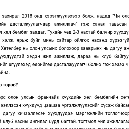
яр захирал 2018 онд хэрэгжүүлэхээр болж, надад “Чи ол
ийн дасгалжуулагчаар ажиллаач” гэж санал тавьса
 хөл бөмбөг заадаг. Тухайн үед 2-3 настай балчир хүүхд
у хэлж, ярьж буйг минь сайтар ойлгох насанд хүрээгү
 Хөтөлбөр нь олон улсынх болохоор зааврынх нь дагуу а
хүүхдүүдтэй хэдэн жил ажиллаж, дараа нь клуб байгуу
ийг өгүүлэхэд өөрийгөө дасгалжуулагч болно гэж хэзээ ч
айна.
э төрөв?
ерс олон улсын франчайз хүүхдийн хөл бөмбөгийн хөт
ичээллэсэн хүүхдүүд цаашаа үргэлжлүүлэхийг хүсэж байса
н дагуу хичээллэсэн хүүхдүүдээ мэргэжлийн тоглогчоо
 клуб насны ангилал бүрд багтай, тогтмол үйл ажиллага