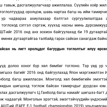
ш тавьж, дасгалжуулагчаар ажиллалаа. Сүүлийн хоёр жил
 тоглолтуудад оролцож, шавь нартаа багш нь ийм тамирчи
ур чадвараа ахиулахаар бэлтгэл сургуулилалтдаа а
т тоглоход сэтгэл сэргэж, хүүхэд насны минь дурсамжуу
ШТ-ийг 2016 онд анх зохион байгуулахад би 19 дугаартай
н өмнөх дугаартайгаа талбайд гарах сайхан санагдаж байн
айсан нь лигт оролцдог багуудын тоглолтыг илүү өрсө
үүд долоо хоног бүр хөл бөмбөг тоглоно. Тэр үед ур 
 шигшээ багийг 2016 онд байгуулахад Япон мэргэжилтэн 
анболд багш ажилласан. Монголд хөл бөмбөгийн эмэгтэ
охидын шигшээд тоглож байсан тамирчдыг дуудсан юм.
Ахлах дасгалжуулагч Ц.Ганболд багш намайг шигшээ багт 
лож чадаагүй. Монголын эрэгтэй, эмэгтэйчүүдийн үндэсни
АШТ-ий (EAFF E-1 football сhampionship 2019) урьдчилса