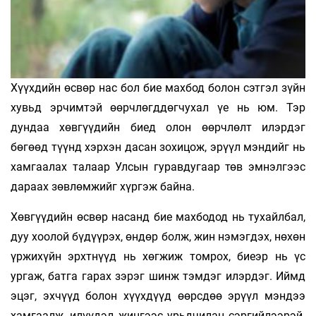
Хүүхдийн өсвөр нас бол бие махбод болон сэтгэл зүйн
хувьд эрчимтэй өөрчлөгддөгчухал үе нь юм. Тэр
дундаа хөвгүүдийн биед олон өөрчлөлт илэрдэг
бөгөөд түүнд хэрхэн дасан зохицож, эрүүл мэндийг нь
хамгаалах талаар Улсын гуравдугаар төв эмнэлгээс
дараах зөвлөмжийг хүргэж байна.
Хөвгүүдийн өсвөр насанд бие махбодод нь тухайлбал,
дуу хоолой бүдүүрэх, өндөр болж, жин нэмэгдэх, нөхөн
үржихүйн эрхтнүүд нь хөгжиж томрох, биеэр нь үс
ургаж, батга гарах зэрэг шинж тэмдэг илэрдэг. Иймд
эцэг, эхчүүд болон хүүхдүүд өөрсдөө эрүүл мэндээ
хамгаалж, илүүдэл жингээс урьдчилан сэргийлээрэй.