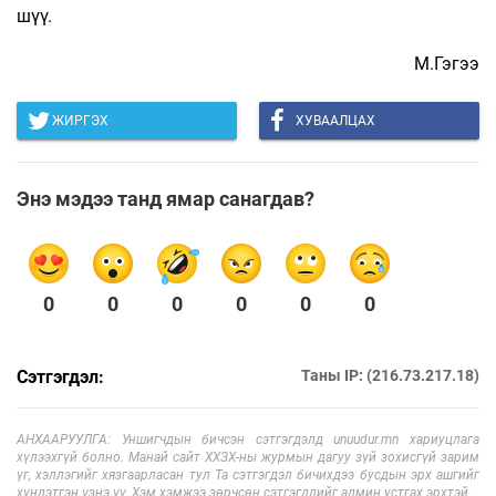
шүү.
М.Гэгээ
ЖИРГЭХ
ХУВААЛЦАХ
Энэ мэдээ танд ямар санагдав?
0
0
0
0
0
0
Сэтгэгдэл:
Таны IP: (216.73.217.18)
АНХААРУУЛГА: Уншигчдын бичсэн сэтгэгдэлд unuudur.mn хариуцлага
хүлээхгүй болно. Манай сайт ХХЗХ-ны журмын дагуу зүй зохисгүй зарим
үг, хэллэгийг хязгаарласан тул Та сэтгэгдэл бичихдээ бусдын эрх ашгийг
хүндэтгэн үзнэ үү. Хэм хэмжээ зөрчсөн сэтгэгдлийг админ устгах эрхтэй.