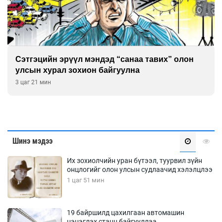
Сэтгэцийн эрүүл мэндэд “санаа тавих” олон
улсын хурал зохион байгуулна
3 цаг 21 мин
Шинэ мэдээ
Их зохиолчийн уран бүтээл, туурвил зүйн
онцлогийг олон улсын судлаачид хэлэлцлээ
1 цаг 51 мин
19 байршилд цахилгаан автомашин
цэнэглэх станц байгууллаа