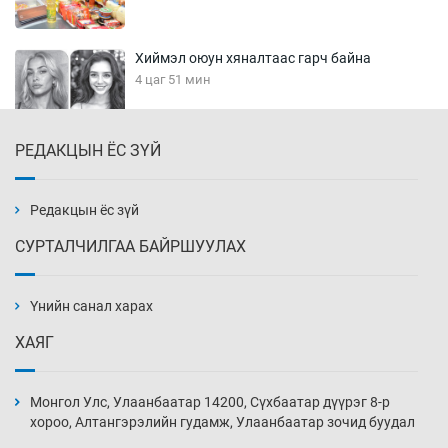
Хиймэл оюун хяналтаас гарч байна
4 цаг 51 мин
РЕДАКЦЫН ЁС ЗҮЙ
Эмэгтэйчүүд Бээжин, эрэгтэйчүүд Японд
бэлтгэл базаахаар хилийн дээс алхлаа
5 цаг 21 мин
Редакцын ёс зүй
СУРТАЛЧИЛГАА БАЙРШУУЛАХ
АНУ-ын Цэргийн кибер командлалаын
ажилтнууд амиа хорлох явдал эрс
нэмэгджээ
Үнийн санал харах
5 цаг 29 мин
ХАЯГ
Монголын шигшээ Хонконгийн багийг ялж,
эхний хожлоо авлаа
Монгол Улс, Улаанбаатар 14200, Сүхбаатар дүүрэг 8-р
5 цаг 51 мин
хороо, Алтангэрэлийн гудамж, Улаанбаатар зочид буудал