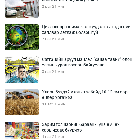
2 цаг 21 мин
Циклоспора шимэгчээс үүдэлтэй гэдэсний
халдвар дэгдэж болзошгүй
2 цаг 51 мин
Сэтгэцийн эрүүл мэндэд “санаа тавих” олон
улсын хурал зохион байгуулна
3 цаг 21 мин
Улаан буудай ихэнх талбайд 10-12 см-ээр
өндөр ургажээ
3 цаг 51 мин
Зарим гол нэрийн барааны үнэ өмнөх
сарынхаас буурчээ
4 цаг 21 мин