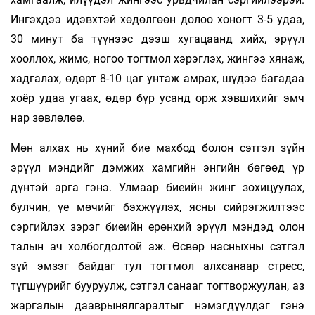
Ингэхдээ идэвхтэй хөдөлгөөн долоо хоногт 3-5 удаа,
30 минут ба түүнээс дээш хугацаанд хийх, эрүүл
хооллох, жимс, ногоо тогтмол хэрэглэх, жингээ хянаж,
хадгалах, өдөрт 8-10 цаг унтаж амрах, шүдээ багадаа
хоёр удаа угаах, өдөр бүр усанд орж хэвшихийг эмч
нар зөвлөлөө.
Мөн алхах нь хүний бие махбод болон сэтгэл зүйн
эрүүл мэндийг дэмжих хамгийн энгийн бөгөөд үр
дүнтэй арга гэнэ. Улмаар биеийн жинг зохицуулах,
булчин, үе мөчийг бэхжүүлэх, ясны сийрэгжилтээс
сэргийлэх зэрэг биеийн ерөнхий эрүүл мэндэд олон
талын ач холбогдолтой аж. Өсвөр насныхны сэтгэл
зүй эмзэг байдаг тул тогтмол алхсанаар стресс,
түгшүүрийг бууруулж, сэтгэл санааг тогтворжуулан, аз
жаргалын дааврынялгаралтыг нэмэгдүүлдэг гэнэ