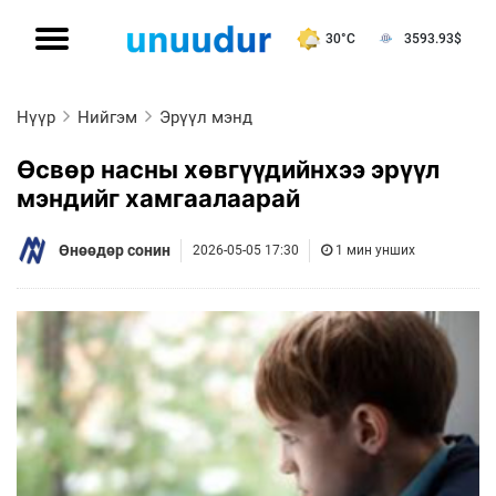
30°C
3593.93
$
Нүүр
Нийгэм
Эрүүл мэнд
Өсвөр насны хөвгүүдийнхээ эрүүл
мэндийг хамгаалаарай
Өнөөдөр сонин
2026-05-05 17:30
1 мин унших