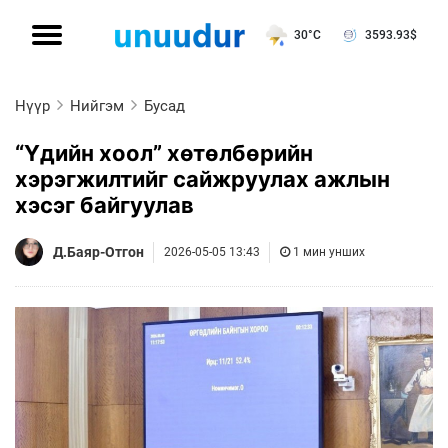
30°C
3593.93
$
Нүүр
Нийгэм
Бусад
“Үдийн хоол” хөтөлбөрийн
хэрэгжилтийг сайжруулах ажлын
хэсэг байгуулав
Д.Баяр-Отгон
2026-05-05 13:43
1 мин унших