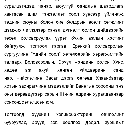
суралцагчдад чанар, аюулгүй байдлын шаардлага
хангасан шим тэжээллэг хоол хүнсээр үйлчилж,
тэдний оюуны болон бие бялдрын өсөлт хөгжлийг
дэмжих чиглэлээр санал, дүгнэлт болон шийдвэрийн
төсөл боловсруулах үүрэг бүхий ажлын хэсгийг
байгуулж, тогтоол гаргав. Ерөнхий боловсролын
сургуулийн “Үдийн хоол” хөтөлбөрийн хэрэгжилтийн
талаарх Боловсролын, Эрүүл мэндийн болон Хүнс,
хөдөө аж ахуй, хөнгөн үйлдвэрийн сайд
нар, Нийслэлийн Засаг дарга бөгөөд Улаанбаатар
хотын захирагчийн мэдээллийг Байнгын хорооны энэ
оны дөрөвдүгээр сарын 01-ний өдрийн хуралдаанаар
сонсож, хэлэлцсэн юм.
Тогтоолд хүүхийн хеликобактерийн өвчлөлийг
бууруулах, эрүүл, зөв хооллох дадал, зуршлыг