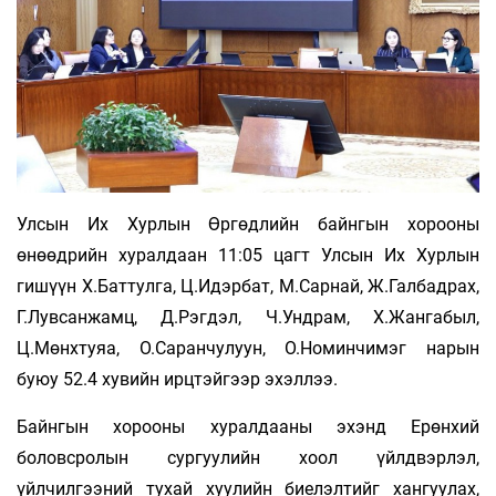
Улсын Их Хурлын Өргөдлийн байнгын хорооны
өнөөдрийн хуралдаан 11:05 цагт Улсын Их Хурлын
гишүүн Х.Баттулга, Ц.Идэрбат, М.Сарнай, Ж.Галбадрах,
Г.Лувсанжамц, Д.Рэгдэл, Ч.Ундрам, Х.Жангабыл,
Ц.Мөнхтуяа, О.Саранчулуун, О.Номинчимэг нарын
буюу 52.4 хувийн ирцтэйгээр эхэллээ.
Байнгын хорооны хуралдааны эхэнд Ерөнхий
боловсролын сургуулийн хоол үйлдвэрлэл,
үйлчилгээний тухай хуулийн биелэлтийг хангуулах,