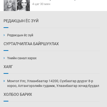
4 цаг 30 мин
РЕДАКЦЫН ЁС ЗҮЙ
Эмэгтэйчүүд Бээжин, эрэгтэйчүүд Японд
бэлтгэл базаахаар хилийн дээс алхлаа
5 цаг 0 мин
Редакцын ёс зүй
СУРТАЛЧИЛГАА БАЙРШУУЛАХ
АНУ-ын Цэргийн кибер командлалаын
ажилтнууд амиа хорлох явдал эрс
нэмэгджээ
Үнийн санал харах
5 цаг 8 мин
ХАЯГ
Монголын шигшээ Хонконгийн багийг ялж,
эхний хожлоо авлаа
Монгол Улс, Улаанбаатар 14200, Сүхбаатар дүүрэг 8-р
5 цаг 30 мин
хороо, Алтангэрэлийн гудамж, Улаанбаатар зочид буудал
ХОЛБОО БАРИХ
Техникийн өндөр үзүүлэлттэй агаарын хөлөг
худалдан авах хүсэлтээ уламжлав