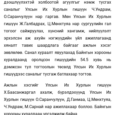
дээшлүүлэхтэй холбоотой агуулгыг нэмж тусгах
саналыг Улсын Их Хурлын гишүүн Ч.Ундрам,
О.Саранчулуун нар гаргав. Мөн Улсын Их Хурлын
гишүүн Ж.Галбадрах, Ц.Мөнхтуяа нар сургуулийн гал
тогоог сайжруулах, хүнсний хангамж, нийлүүлэлт
эрхэлсэн аж ахуйн нэгжүүдийн үйл ажиллагаанд
хяналт тавих шаардлага байгааг ажлын хэсэг
зөвлөлөө. Санал хураалт явуулахад Байнгын хорооны
хуралдаанд оролцсон гишүүдийн 54.5 хувь нь
дэмжсэн тул тогтоолын төсөлд Улсын Их Хурлын
гишүүдээс саналыг тусгаж батлахаар тогтов.
Ажлын хэсгийг Улсын Их Хурлын гишүүн
Х.Баасанжаргал ахалж, бүрэлдэхүүнд Улсын Их
Хурлын гишүүн О.Саранчулуун, Д.Ганмаа, Ц.Мөнхтуяа,
Ч.Ундрам, М.Сарнай нар ажиллахаар боллоо. Байнгын
хорооны хуралдаан үргэлжилж байна