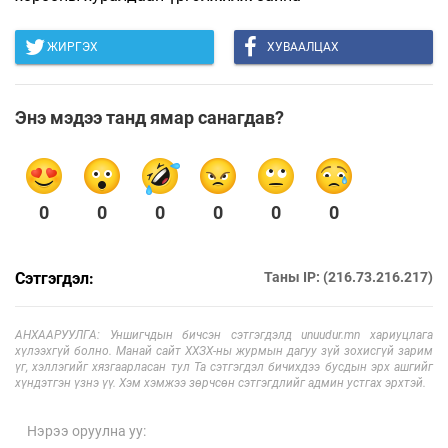
ЖИРГЭХ
ХУВААЛЦАХ
Энэ мэдээ танд ямар санагдав?
0
0
0
0
0
0
Сэтгэгдэл:
Таны IP: (216.73.216.217)
АНХААРУУЛГА: Уншигчдын бичсэн сэтгэгдэлд unuudur.mn хариуцлага
хүлээхгүй болно. Манай сайт ХХЗХ-ны журмын дагуу зүй зохисгүй зарим
үг, хэллэгийг хязгаарласан тул Та сэтгэгдэл бичихдээ бусдын эрх ашгийг
хүндэтгэн үзнэ үү. Хэм хэмжээ зөрчсөн сэтгэгдлийг админ устгах эрхтэй.