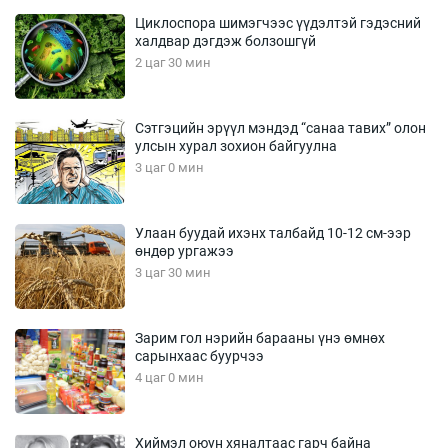
Циклоспора шимэгчээс үүдэлтэй гэдэсний
халдвар дэгдэж болзошгүй
2 цаг 30 мин
Сэтгэцийн эрүүл мэндэд “санаа тавих” олон
улсын хурал зохион байгуулна
3 цаг 0 мин
Улаан буудай ихэнх талбайд 10-12 см-ээр
өндөр ургажээ
3 цаг 30 мин
Зарим гол нэрийн барааны үнэ өмнөх
сарынхаас буурчээ
4 цаг 0 мин
Хиймэл оюун хяналтаас гарч байна