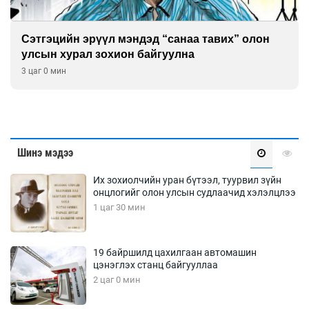
Сэтгэцийн эрүүл мэндэд “санаа тавих” олон
улсын хурал зохион байгуулна
3 цаг 0 мин
Шинэ мэдээ
Их зохиолчийн уран бүтээл, туурвил зүйн
онцлогийг олон улсын судлаачид хэлэлцлээ
1 цаг 30 мин
19 байршилд цахилгаан автомашин
цэнэглэх станц байгууллаа
2 цаг 0 мин