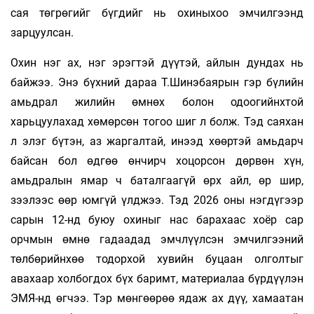
сая төгрөгийг бүгдийг нь охиныхоо эмчилгээнд
зарцуулсан.
Охин нэг ах, нэг эрэгтэй дүүтэй, айлын дундах нь
байжээ. Энэ бүхний дараа Т.Шинэбаярын гэр бүлийн
амьдрал жилийн өмнөх болон одоогийнхтой
харьцуулахад хөмөрсөн тогоо шиг л болж. Тэд саяхан
л элэг бүтэн, аз жаргалтай, инээд хөөртэй амьдарч
байсан бол өдгөө өнчирч хоцорсон дөрвөн хүн,
амьдралын ямар ч баталгаагүй өрх айл, өр шир,
зээлээс өөр юмгүй үлджээ. Тэд 2026 оны нэгдүгээр
сарын 12-нд буюу охиныг нас барахаас хоёр сар
орчмын өмнө гадаадад эмчлүүлсэн эмчилгээний
төлбөрийнхөө тодорхой хувийн буцаан олголтыг
авахаар холбогдох бүх баримт, материалаа бүрдүүлэн
ЭМЯ-нд өгчээ. Тэр мөнгөөрөө ядаж ах дүү, хамаатан