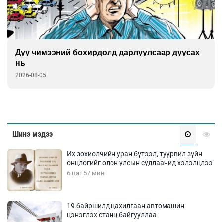
Дуу чимээний бохирдолд дарлуулсаар дуусах
нь
2026-08-05
Шинэ мэдээ
Их зохиолчийн уран бүтээл, туурвил зүйн
онцлогийг олон улсын судлаачид хэлэлцлээ
6 цаг 57 мин
19 байршилд цахилгаан автомашин
цэнэглэх станц байгууллаа