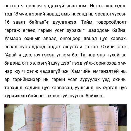
огтхон ч эвлэрч чадахгүй яваа юм. Ингэж хэлэхдээ
тэд “Эмчилгээний явцад амь насанд нь эрсдэл үүссэн
16 заалт байгаа”-г дуулгажээ. Тийм тодорхойлолт
гаргаж өгөөд гарын үсэг зурахыг шаардсан байна.
Улмаар охиныг аваад онгоцоор явбал цус харвах,
эсвэл цус алдаад эндэх аюултай гэжээ. Охины ээж
“Арай ч дээ, юу гэсэн үг юм бэ. Та нар энэ тухайгаа
бидэнд огт хэлээгүй шүү дээ” гээд уйлж орилоход эмч
нар юу ч хэлж чадаагүй аж. Хамгийн эмгэнэлтэй нь,
ар гэрийнхнээр нь гарын үсэг зуруулах үед охины
тархинд хэдийн цус харвасан, уушгинд нь хүртэл цус
хурчихсан байсныг хэлээгүй, нуусан байжээ.