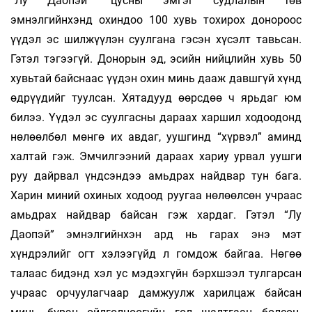
“Лу Даопэй” цусны эмгэг судлалын төв
эмнэлгийнхэнд охиндоо 100 хувь тохирох донороос
үүдэл эс шилжүүлэн суулгана гэсэн хүсэлт тавьсан.
Гэтэл тэгээгүй. Донорын эд, эсийн нийцлийн хувь 50
хувьтай байснаас үүдэн охин минь дааж давшгүй хүнд
өдрүүдийг туулсан. Хятадууд өөрсдөө ч ярьдаг юм
билээ. Үүдэл эс суулгасны дараах харшил ходоодонд
нөлөөлбөл мөнгө их авдаг, уушгинд “хүрвэл” аминд
халтай гэж. Эмчилгээний дараах хариу урвал уушги
руу дайрвал үндсэндээ амьдрах найдвар тун бага.
Харин миний охиных ходоод руугаа нөлөөлсөн учраас
амьдрах найдвар байсан гэж хардаг. Гэтэл “Лу
Даопэй” эмнэлгийнхэн ард нь гарах энэ мэт
хүндрэлийг огт хэлээгүйд л гомдож байгаа. Нөгөө
талаас бидэнд хэл ус мэдэхгүйн бэрхшээл тулгарсан
учраас орчуулагчаар дамжуулж харилцаж байсан