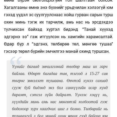
минь бүрэн ойлголцоогүйн гол шалтгаан болсон.
Хагалгааны өмнө энэ бүхнийг урьдчилан хэлээгүй юм
гэхэд үүдэл эс суулгуулснаас хойш гурван сарын турш
охин минь тэгж их тарчилж, амь нас нь эрсдэхдээ
тулчихсан байхад хүртэл бидэнд “Танай хүүхэд
эдгэрнэ ээ” гэж итгүүлсэн нь хамгийн харамсалтай.
Өдөр бүр л “эдгэнэ, төлбөрөө төл, мөнгөө тушаа”
гэсээр төрөл бүрийн эмчилгээ манай охинд туршсан.
Үүнийг дагаад эмчилгээний төлбөр маш их гарч
байлаа. Өдөрт багадаа тав, тэгээд л 15-27 сая
төгрөг эмнэлэгт тушаана. Өвчтэй хүнээ сахиад
сууж буй бидэнд энэ бол санхүүгийн асар хүнд
дарамт, сэтгэл зүйн дайралт. Үүнээс хэцүү нь,
хүүхдийн минь амь нас мөнгөтэй холбоотой гэж
бодохоор зүрх хаагдчих шиг л болно. Төлбөрийг нь
тушаахгүй л бол миний охин явчих гээд байгаа юм