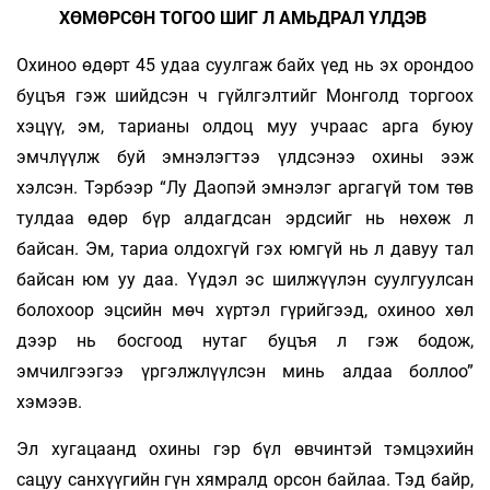
ХӨМӨРСӨН ТОГОО ШИГ Л АМЬДРАЛ ҮЛДЭВ
Охиноо өдөрт 45 удаа суулгаж байх үед нь эх орондоо
буцъя гэж шийдсэн ч гүйлгэлтийг Монголд торгоох
хэцүү, эм, тарианы олдоц муу учраас арга буюу
эмчлүүлж буй эмнэлэгтээ үлдсэнээ охины ээж
хэлсэн. Тэрбээр “Лу Даопэй эмнэлэг аргагүй том төв
тулдаа өдөр бүр алдагдсан эрдсийг нь нөхөж л
байсан. Эм, тариа олдохгүй гэх юмгүй нь л давуу тал
байсан юм уу даа. Үүдэл эс шилжүүлэн суулгуулсан
болохоор эцсийн мөч хүртэл гүрийгээд, охиноо хөл
дээр нь босгоод нутаг буцъя л гэж бодож,
эмчилгээгээ үргэлжлүүлсэн минь алдаа боллоо”
хэмээв.
Эл хугацаанд охины гэр бүл өвчинтэй тэмцэхийн
сацуу санхүүгийн гүн хямралд орсон байлаа. Тэд байр,