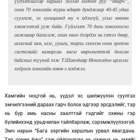
үүдэлтэйгээр харшил эхлээд ходоод руу “дайрч”,
охин 70 хоногийн турш өдөрт дунджаар 40-45 удаа
суулгаж, эл хугацаанд юу ч идэхгүй, усыг зөвхөн
хэмжээтэй ууж байв. Гүйлгэлт 70 дахь хоногоосоо
аажмаар багасаж, охин овоо дээрдэх нь гэтэл бөөр,
шээсний зам, элэг, уушги, тархи гэхчлэн олон эрхтэн
системийг хамарсан эмгэг өөрчлөлттэй болсон
байсныг түүний ээж Т.Шинэбаяр Монголдоо ирэхээс
хоёрхон хоногийн өмнө л мэджээ.
Хамгийн ноцтой нь, үүдэл эс шилжүүлэн суулгах
эмчилгээний дараах гарч болох эдгээр эрсдэлийг, тэр
нь бүр амь насны заалттай гэдгийг охины гэр
бүлийнхэнд урьдчилан тайлбарлаж, сэрэмжлүүлээгүй.
Эмч нарын “Бага зэргийн харшлын урвал явагдана.
Тэр сонин биш” гэж ойлгуулсан нь охиных нь амийг