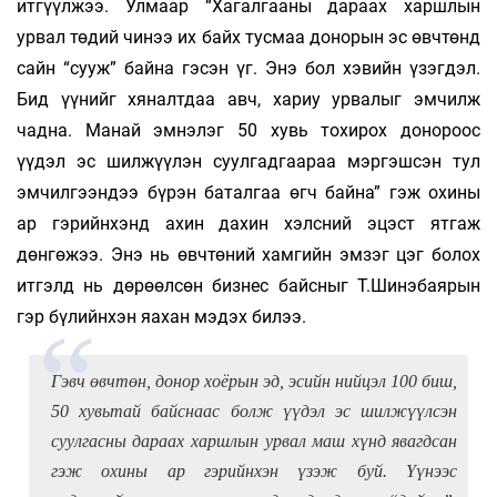
итгүүлжээ. Улмаар “Хагалгааны дараах харшлын
урвал төдий чинээ их байх тусмаа доно­рын эс өвчтөнд
сайн “сууж” байна гэсэн үг. Энэ бол хэвийн үзэгдэл.
Бид үүнийг хяналтдаа авч, хариу урвалыг эмчилж
чадна. Манай эмнэлэг 50 хувь тохирох донороос
үүдэл эс шилжүүлэн суулгадгаараа мэргэшсэн тул
эмчилгээндээ бүрэн баталгаа өгч байна” гэж охины
ар гэрийнхэнд ахин дахин хэлсний эцэст ятгаж
дөнгөжээ. Энэ нь өвчтөний хамгийн эмзэг цэг болох
итгэлд нь дөрөөлсөн бизнес байсныг Т.Шинэбаярын
гэр бүлийнхэн яахан мэдэх билээ.
Гэвч өвчтөн, донор хоёрын эд, эсийн нийцэл 100 биш,
50 хувьтай байснаас болж үүдэл эс шилжүүлсэн
суулгасны дараах харшлын урвал маш хүнд явагдсан
гэж охины ар гэрийнхэн үзэж буй. Үүнээс