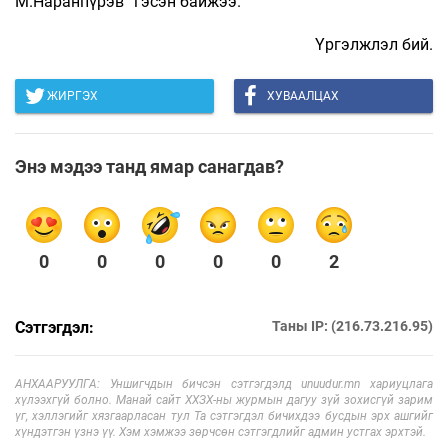
М.Наранпүрэв” гэсэн байжээ.
Үргэлжлэл бий.
ЖИРГЭХ
ХУВААЛЦАХ
Энэ мэдээ танд ямар санагдав?
0
0
0
0
0
2
Сэтгэгдэл:
Таны IP: (216.73.216.95)
АНХААРУУЛГА: Уншигчдын бичсэн сэтгэгдэлд unuudur.mn хариуцлага
хүлээхгүй болно. Манай сайт ХХЗХ-ны журмын дагуу зүй зохисгүй зарим
үг, хэллэгийг хязгаарласан тул Та сэтгэгдэл бичихдээ бусдын эрх ашгийг
хүндэтгэн үзнэ үү. Хэм хэмжээ зөрчсөн сэтгэгдлийг админ устгах эрхтэй.