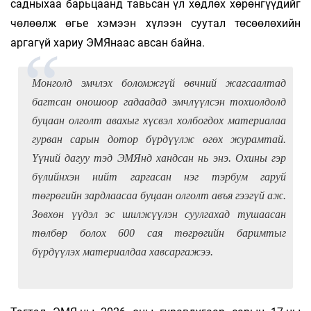
садныхаа барьцаанд тавьсан үл хөдлөх хөрөнгүүдийг
чөлөөлж өгье хэмээн хүлээн суутал төсөөлөхийн
аргагүй хариу ЭМЯнаас авсан байна.
Монголд эмчлэх боломжгүй өвчний жагсаалтад
багтсан оношоор гадаадад эмчлүүлсэн тохиолдолд
буцаан олголт авахыг хүсвэл холбогдох материалаа
гурван сарын дотор бүрдүүлж өгөх журамтай.
Үүний дагуу тэд ЭМЯнд хандсан нь энэ. Охины гэр
бүлийнхэн нийт гаргасан нэг тэрбум гаруй
төгрөгийн зардлаасаа буцаан олголт авъя гээгүй аж.
Зөвхөн үүдэл эс шилжүүлэн суулгахад тушаасан
төлбөр болох 600 сая төгрөгийн баримтыг
бүрдүүлэх материалдаа хавсаргажээ.