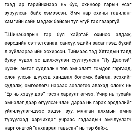
гээд ар гэрийнхнээр нь бус, охиноор гарын үсэг
зуруулсан байх хэмээсэн. Эмч нар охины тавиланг
хамгийн сайн мэдэж байсан тул үгүй гэх газаргүй.
Т.Шинэбаярын гэр бүл хайртай охиноо алдаж,
өөрсдийн сэтгэл санаа, санхүү, эдийн засаг гээд бүхий
л зүйлээрээ ийн хохирсон. Тиймээс тэд Хятадын талд
буюу үүдэл эс шилжүүлэн суулгуулсан “Лу Даопэй”
цусны эмгэг судлалын төв эмнэлэгт гомдол гаргаад,
олон улсын шүүхэд хандвал боломж байгаа, эсэхийг
судалж, өмгөөлөгч нараас зөвлөгөө авахад олонх нь
“Ер нь хэцүү дээ” гэсэн хариулт өгчээ. Учир нь тухайн
эмнэлэг дээр өгүүлсэнчлэн дараа нь гарах эрсдэлийг
үйлчлүүлэгчдээс хэдэн зуу, мянган алхмын өмнө
түрүүлээд харчихдаг учраас гадаадын эмчлүүлэгч
нарт онцгой “анхаарал тавьсан” нь тэр байж.