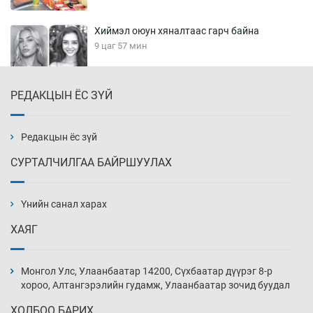
Хиймэл оюун хяналтаас гарч байна
9 цаг 57 мин
РЕДАКЦЫН ЁС ЗҮЙ
Эмэгтэйчүүд Бээжин, эрэгтэйчүүд Японд
бэлтгэл базаахаар хилийн дээс алхлаа
10 цаг 27 мин
Редакцын ёс зүй
СУРТАЛЧИЛГАА БАЙРШУУЛАХ
АНУ-ын Цэргийн кибер командлалаын
ажилтнууд амиа хорлох явдал эрс
нэмэгджээ
Үнийн санал харах
10 цаг 35 мин
ХАЯГ
Монголын шигшээ Хонконгийн багийг ялж,
эхний хожлоо авлаа
Монгол Улс, Улаанбаатар 14200, Сүхбаатар дүүрэг 8-р
10 цаг 57 мин
хороо, Алтангэрэлийн гудамж, Улаанбаатар зочид буудал
ХОЛБОО БАРИХ