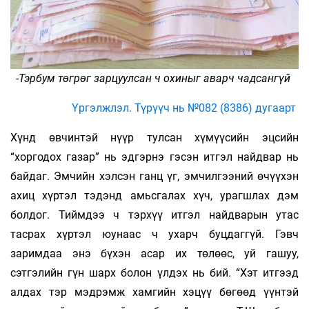
-Тэрбум төгрөг зарцуулсан ч охиныг аварч чадсангүй
Үргэлжлэл. Түрүүч нь №082 (8386) дугаарт
Хүнд өвчинтэй нүүр тулсан хүмүүсийн эцсийн
“хоргодох газар” нь эдгэрнэ гэсэн итгэл найдвар нь
байдаг. Эмчийн хэлсэн ганц үг, эмчилгээний өчүүхэн
ахиц хүртэл тэдэнд амьсгалах хүч, урагшлах дэм
болдог. Тиймдээ ч тэрхүү итгэл найдварын утас
тасрах хүртэл юунаас ч ухарч буцдаггүй. Гэвч
заримдаа энэ бүхэн асар их төлөөс, уй гашуу,
сэтгэлийн гүн шарх болон үлдэх нь бий. “Хэт итгээд
алдах тэр мэдрэмж хамгийн хэцүү бөгөөд үүнтэй