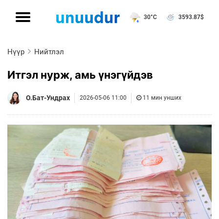
30°C
3593.87
$
Нүүр
Нийтлэл
Итгэл нурж, амь үнэгүйдэв
О.Бат-Ундрах
2026-05-06 11:00
11 мин унших