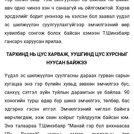
авч одно чинээ хэн ч санаагүй нь ойлгомжтой. Хэрэв
эрсдэлийг бодит үнэнээр нь хэлсэн бол заавал үүдэл
эс шилжүүлэн суулгуулахгүйгээр эмчилгээний өөр
хувилбар сонгож болох байсан хэмээн Т.Шинэбаяр
гансарч харуусан ярилаа.
ТАРХИНД НЬ ЦУС ХАРВАЖ, УУШГИНД ЦУС ХУРСНЫГ
НУУСАН БАЙЖЭЭ
Үүдэл эс шилжүүлэн суулгасны дараах гурван сарын
хугацаа энэ гэр бүлийн хувьд зөвхөн эмчилгээ бус,
санхүү, сэтгэл зүйн туйлын дарамтын үе байлаа. 90
хоногийн турш өдөр бүр шинэ эмчилгээ, төлбөр, бас
эдгэрнэ гэсэн итгэл. Эмчилгээний чиглэл байнга
өөрчлөгдөж, ээж охин хоёрыг туйлдуулж байсан юм.
Энэ талаараа Т.Шинэбаяр “Манай гэр бүл анхнаасаа