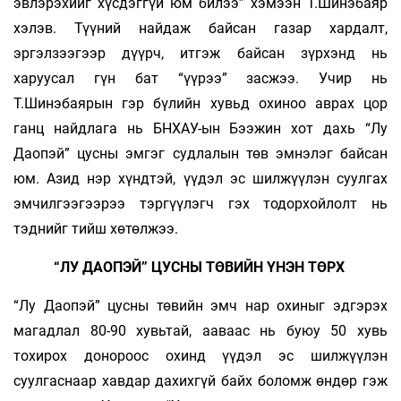
эвлэрэхийг хүсдэггүй юм билээ” хэмээн Т.Шинэбаяр
хэлэв. Түүний найдаж байсан газар хардалт,
эргэлзээгээр дүүрч, итгэж байсан зүрхэнд нь
харуусал гүн бат “үүрээ” засжээ. Учир нь
Т.Шинэбаярын гэр бүлийн хувьд охиноо аврах цор
ганц найдлага нь БНХАУ-ын Бээжин хот дахь “Лу
Даопэй” цусны эмгэг судлалын төв эмнэлэг байсан
юм. Азид нэр хүндтэй, үүдэл эс шилжүүлэн суулгах
эмчилгээгээрээ тэргүүлэгч гэх тодорхойлолт нь
тэднийг тийш хөтөлжээ.
“ЛУ ДАОПЭЙ” ЦУСНЫ ТӨВИЙН ҮНЭН ТӨРХ
“Лу Даопэй” цусны төвийн эмч нар охиныг эдгэрэх
магадлал 80-90 хувь­тай, ааваас нь буюу 50 хувь
тохирох донороос охинд үүдэл эс шилжүүлэн
суулгаснаар хавдар дахихгүй байх боломж өндөр гэж