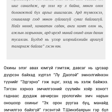
шиг санагдаж, өр зээл юу л байна, мөнгө олох
боломжтой бүх аргыг ашигласан. Ард түмнээсээ,
сошиалаар гээд мөнгө гуйгаагүй суваг байгаагүй.
Найз нөхөд, хамаатан садан, анги хамт олон нь,
ажлын газрынхан, ард иргэд миний охинд ахин дахин
тусалсан. Бүгдэд нь үгээр илэрхийлэхийн аргагүй
талархаж байгаа” гэсэн юм.
Охины элэг авах юмгүй гэмтэж, давсаг нь цусаар
дүүрсэн байхад хүртэл “Лу Даопэй” эмнэлгийнхэн
түүнийг “Эдгэрнэ” гэж эцэг, эхэд нь хэлж байжээ.
Тэгсэн хэрнээ эмчилгээний сүүлийн хоёр хоногт
гаднаас дуудаж авчирсан урологийн эмч нарын
оношоор охиныг “Эх орон руугаа буц, манайд
эмчилгээ байхгүй” гэсэнтэй Т.Шинэбаярын гэр бүл