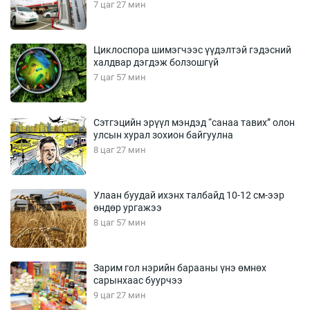
7 цаг 27 мин
Циклоспора шимэгчээс үүдэлтэй гэдэсний
халдвар дэгдэж болзошгүй
7 цаг 57 мин
Сэтгэцийн эрүүл мэндэд “санаа тавих” олон
улсын хурал зохион байгуулна
8 цаг 27 мин
Улаан буудай ихэнх талбайд 10-12 см-ээр
өндөр ургажээ
8 цаг 57 мин
Зарим гол нэрийн барааны үнэ өмнөх
сарынхаас буурчээ
9 цаг 27 мин