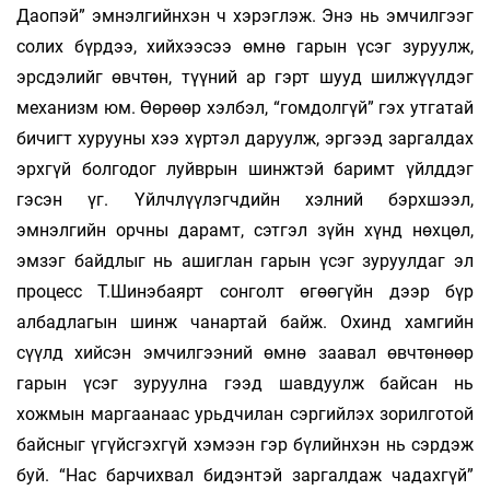
Даопэй” эмнэлгийнхэн ч хэрэглэж. Энэ нь эмчилгээг
солих бүрдээ, хийхээсээ өмнө гарын үсэг зуруулж,
эрсдэлийг өвчтөн, түүний ар гэрт шууд шилжүүлдэг
механизм юм. Өөрөөр хэлбэл, “гомдолгүй” гэх утгатай
бичигт хурууны хээ хүртэл даруулж, эргээд заргалдах
эрхгүй болгодог луйврын шинжтэй баримт үйлддэг
гэсэн үг. Үйлчлүүлэгчдийн хэлний бэрхшээл,
эмнэлгийн орчны дарамт, сэтгэл зүйн хүнд нөхцөл,
эмзэг байдлыг нь ашиглан гарын үсэг зуруулдаг эл
процесс Т.Шинэбаярт сонголт өгөөгүйн дээр бүр
албадлагын шинж чанартай байж. Охинд хамгийн
сүүлд хийсэн эмчилгээний өмнө заавал өвчтөнөөр
гарын үсэг зуруулна гээд шавдуулж байсан нь
хожмын маргаанаас урьдчилан сэргийлэх зорилготой
байсныг үгүйсгэхгүй хэмээн гэр бүлийнхэн нь сэрдэж
буй. “Нас барчихвал бидэнтэй заргалдаж чадахгүй”