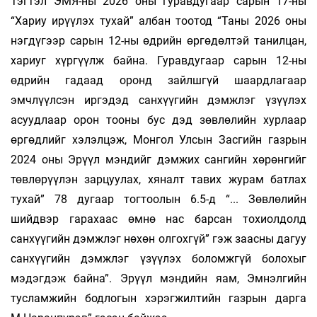
Тэгтэл ЭМЯ-ны 2026 оны гуравдугаар сарын 17-ны
“Хариу ирүүлэх тухай” албан тоотод “Таны 2026 оны
нэгдүгээр сарын 12-ны өдрийн өргөдөлтэй танилцан,
хариуг хүргүүлж байна. Гуравдугаар сарын 12-ны
өдрийн гадаад оронд зайлшгүй шаардлагаар
эмчлүүлсэн иргэдэд санхүүгийн дэмжлэг үзүүлэх
асуудлаар орон тооны бус дэд зөвлөлийн хурлаар
өргөдлийг хэлэлцэж, Монгол Улсын Засгийн газрын
2024 оны Эрүүл мэндийг дэмжих сангийн хөрөнгийг
төвлөрүүлэн зарцуулах, хяналт тавих журам батлах
тухай” 78 дугаар тогтоолын 6.5-д “... Зөвлөлийн
шийдвэр гарахаас өмнө нас барсан тохиолдолд
санхүүгийн дэмжлэг нөхөн олгохгүй” гэж заасны дагуу
санхүүгийн дэмжлэг үзүүлэх боломжгүй болохыг
мэдэгдэж байна”. Эрүүл мэндийн яам, Эмнэлгийн
тусламжийн бодлогын хэрэгжилтийн газрын дарга