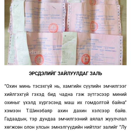
ЭРСДЭЛИЙГ ЗАЙЛУУЛДАГ ЗАЛЬ
“Охин минь тэсэхгүй нь, хамгийн сүүлийн эмчилгээг
хийлгэхгүй гэхэд бид чадна гэж зүтгэсээр миний
охиныг үхэлд хүргэсэнд маш их гомдолтой байна”
хэмээн Т.Шинэбаяр ахин дахин хэлсээр байв.
Гадаадын, тэр дундаа эмчилгээний аялал жуулчлал
хөгжсөн олон улсын эмнэлгүүдийн нийтлэг залийг “Лу