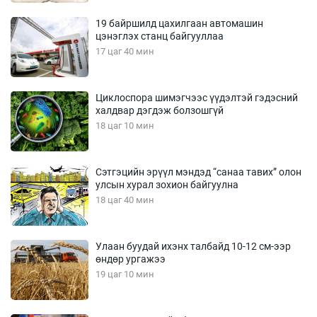
19 байршилд цахилгаан автомашин
цэнэглэх станц байгууллаа
17 цаг 40 мин
Циклоспора шимэгчээс үүдэлтэй гэдэсний
халдвар дэгдэж болзошгүй
18 цаг 10 мин
Сэтгэцийн эрүүл мэндэд “санаа тавих” олон
улсын хурал зохион байгуулна
18 цаг 40 мин
Улаан буудай ихэнх талбайд 10-12 см-ээр
өндөр ургажээ
19 цаг 10 мин