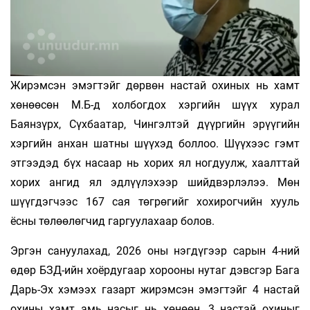
Жирэмсэн эмэгтэйг дөрвөн настай охиных нь хамт
хөнөөсөн М.Б-д холбогдох хэргийн шүүх хурал
Баянзүрх, Сүхбаатар, Чингэлтэй дүүргийн эрүүгийн
хэргийн анхан шатны шүүхэд боллоо. Шүүхээс гэмт
этгээдэд бүх насаар нь хорих ял ногдуулж, хаалттай
хорих ангид ял эдлүүлэхээр шийдвэрлэлээ. Мөн
шүүгдэгчээс 167 сая төгрөгийг хохирогчийн хууль
ёсны төлөөлөгчид гаргуулахаар болов.
Эргэн сануулахад, 2026 оны нэгдүгээр сарын 4-ний
өдөр БЗД-ийн хоёрдугаар хорооны нутаг дэвсгэр Бага
Дарь-Эх хэмээх газарт жирэмсэн эмэгтэйг 4 настай
охины хамт амь насыг нь хөнөөн, 3 настай охиныг