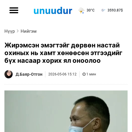
30°C
3593.87
$
Нүүр
Нийгэм
Жирэмсэн эмэгтэйг дөрвөн настай
охиных нь хамт хөнөөсөн этгээдийг
бүх насаар хорих ял оноолоо
Д.Баяр-Отгон
2026-05-06 15:12
1 мин