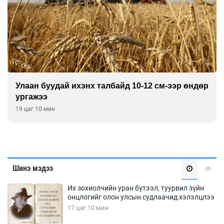
Улаан буудай ихэнх талбайд 10-12 см-ээр өндөр
ургажээ
19 цаг 10 мин
Шинэ мэдээ
Их зохиолчийн уран бүтээл, туурвил зүйн
онцлогийг олон улсын судлаачид хэлэлцлээ
17 цаг 10 мин