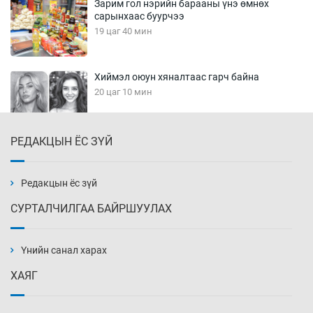
Зарим гол нэрийн барааны үнэ өмнөх
сарынхаас буурчээ
19 цаг 40 мин
Хиймэл оюун хяналтаас гарч байна
20 цаг 10 мин
РЕДАКЦЫН ЁС ЗҮЙ
Эмэгтэйчүүд Бээжин, эрэгтэйчүүд Японд
бэлтгэл базаахаар хилийн дээс алхлаа
20 цаг 40 мин
Редакцын ёс зүй
СУРТАЛЧИЛГАА БАЙРШУУЛАХ
АНУ-ын Цэргийн кибер командлалаын
ажилтнууд амиа хорлох явдал эрс
нэмэгджээ
Үнийн санал харах
20 цаг 48 мин
ХАЯГ
Монголын шигшээ Хонконгийн багийг ялж,
эхний хожлоо авлаа