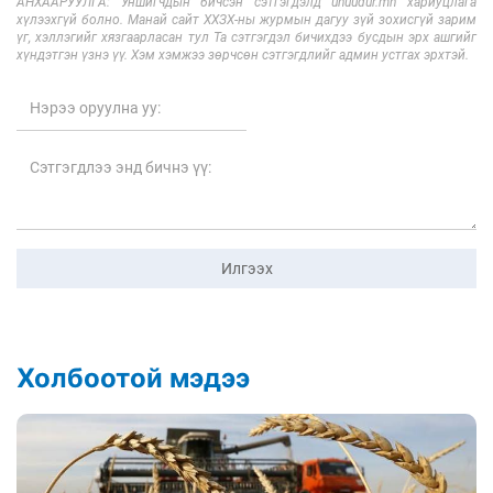
АНХААРУУЛГА: Уншигчдын бичсэн сэтгэгдэлд unuudur.mn хариуцлага
хүлээхгүй болно. Манай сайт ХХЗХ-ны журмын дагуу зүй зохисгүй зарим
үг, хэллэгийг хязгаарласан тул Та сэтгэгдэл бичихдээ бусдын эрх ашгийг
хүндэтгэн үзнэ үү. Хэм хэмжээ зөрчсөн сэтгэгдлийг админ устгах эрхтэй.
Илгээх
Холбоотой мэдээ