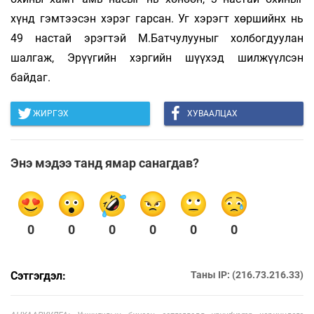
хүнд гэмтээсэн хэрэг гарсан. Уг хэрэгт хөршийнх нь
49 настай эрэгтэй М.Батчулууныг холбогдуулан
шалгаж, Эрүүгийн хэргийн шүүхэд шилжүүлсэн
байдаг.
ЖИРГЭХ
ХУВААЛЦАХ
Энэ мэдээ танд ямар санагдав?
0
0
0
0
0
0
Сэтгэгдэл:
Таны IP: (216.73.216.33)