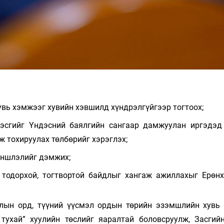
вь хэмжээг хувийн хэвшилд хүндрэлгүйгээр тогтоох;
эсгийг Үндэсний баялгийн сангаар дамжуулан иргэдэд
ж тохируулах төлбөрийг хэрэглэх;
үншлэлийг дэмжих;
тодорхой, тогтвортой байдлыг хангаж ажиллахыг Ерөн
алын орд, түүний үүсмэл ордын төрийн эзэмшлийн хувь
тухай” хуулийн төслийг яаралтай боловсруулж, Засгий