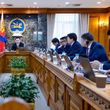
Ханш
Хэрэг з
Эрэлттэй мэдээ
Эрүүл м
Хууль ёс
Хүмүүс
Албаны 
Бусад
Life style
Ярилцл
Зөвлөгөө
Хоймор
Өнөөдрийн тухай
Уншигч-
өл