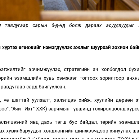
 тавдугаар сарын 6-д-нд болж дараах асуудлуудыг 
н хүртэх өгөөжийг нэмэгдүүлэх ажлыг шуурхай зохион ба
рэгжилтийг эрчимжүүлэх, стратегийн ач холбогдол бүх
өрийн эзэмшлийн хувь хэмжээг тогтоох зорилгоор анх
равдугаар сард байгуулсан.
, үе шаттай уулзалт, хэлэлцээ хийж, хуулийн дөрвөн э
зоос”, “Ачит Ихт” ХХК) зарчмын түвшинд тохиролцоонд хүрс
хэлэлцээний явц дахь тэгш бус байдал, төрийн эзэмшл
лах хувилбаруудыг хөндлөнгийн шинжээчдээр хянуулах ша