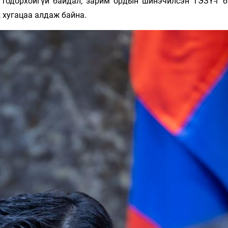
тодорхойгүй байдал, зарим ордын шинэчилсэн ТЭЗҮ-г б
 хугацаа алдаж байна.