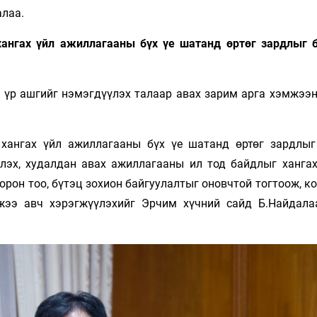
алаа.
 хангах үйл ажиллагааны бүх үе шатанд өртөг зардлыг 
 үр ашгийг нэмэгдүүлэх талаар авах зарим арга хэмжээн
 хангах үйл ажиллагааны бүх үе шатанд өртөг зардлыг
лэх, худалдан авах ажиллагааны ил тод байдлыг хангах,
орон тоо, бүтэц зохион байгуулалтыг оновчтой тогтоож, 
жээ авч хэрэгжүүлэхийг Эрчим хүчний сайд Б.Найдала