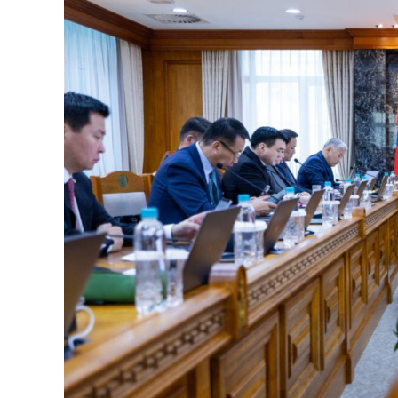
126-гийн НЭГ
Ертөнц
Спорт
Нийгэм
Бөх
Техник технологи
Сагсан бөмбөг
Шинжлэх ухаан
Хөлбөмбөг
Сонин хачин
Олимпын төрөл
Дэлхийн монгол
Тулааны спорт
Олимпын бус төр