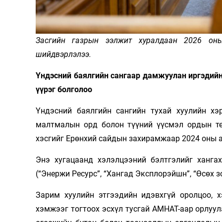
Олимп 2024
Засгийн газрын ээлжит хуралдаан 2026 оны
шийдвэрлэлээ.
Үндэсний баялгийн сангаар дамжуулан иргэдий
үүрэг болголоо
Үндэсний баялгийн сангийн тухай хуулийн хэ
малтмалын орд болон түүний үүсмэл ордын т
хэсгийг Ерөнхий сайдын захирамжаар 2024 оны а
Энэ хугацаанд хэлэлцээний бэлтгэлийг хангах
(“Энержи Ресурс”, “Хангад Эксплорэйшн”, “Өсөх 
Зарим хуулийн этгээдийн идэвхгүй оролцоо, 
хэмжээг тогтоох эсхүл тусгай АМНАТ-аар орлуу