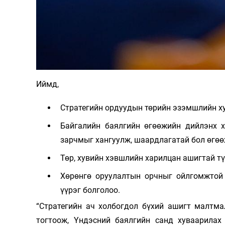
Иймд,
Стратегийн ордуудын төрийн эзэмшлийн ху
Байгалийн баялгийн өгөөжийн дийлэнх х
зарчмыг хангуулж, шаардлагатай бол өгөө
Төр, хувийн хэвшлийн харилцан ашигтай т
Хөрөнгө оруулалтын орчныг ойлгомжтой 
үүрэг болголоо.
“Стратегийн ач холбогдол бүхий ашигт малтм
тогтоож, Үндэсний баялгийн санд хуваарилах 