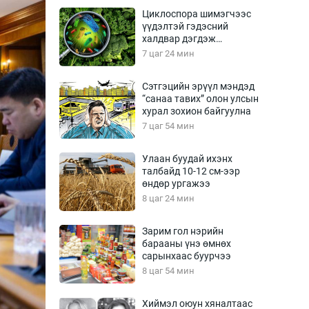
Урлагтай яриа
Циклоспора шимэгчээс
өрчил
үүдэлтэй гэдэсний
халдвар дэгдэж
энд-Эрхэм баян
болзошгүй
7 цаг 24 мин
Сэтгэцийн эрүүл мэндэд
“санаа тавих” олон улсын
хүний үг
хурал зохион байгуулна
7 цаг 54 мин
Улаан буудай ихэнх
талбайд 10-12 см-ээр
ага
Бусад
өндөр ургажээ
8 цаг 24 мин
Фото
сурвалжлагч
Видео
Зарим гол нэрийн
Инфографик
барааны үнэ өмнөх
сарынхаас буурчээ
Санал асуулга
8 цаг 54 мин
Хиймэл оюун хяналтаас