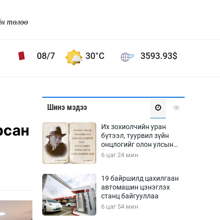
йн төлөө
08/7
30°C
3593.93
$
Соёл урлаг
Шинэ мэдээ
ой хөгжлийн зорилго -
Сонгодог урлаг
рсан
Их зохиолчийн уран
Ардын урлаг
бүтээл, туурвил зүйн
онцлогийг олон улсын
Дүрслэх урлаг
судлаачид хэлэлцлээ
6 цаг 24 мин
Өв соёл
таг
Кино урлаг
19 байршилд цахилгаан
автомашин цэнэглэх
 орчин
Цирк
станц байгууллаа
ол
6 цаг 54 мин
Рок поп, хип хоп
энд