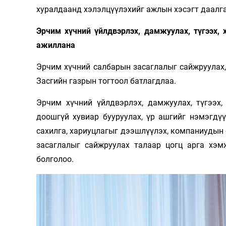
хуралдаанд хэлэлцүүлэхийг ажлын хэсэгт даалг
Эрчим хүчний үйлдвэрлэх, дамжуулах, түгээх,
ажиллана
Эрчим хүчний салбарын засаглалыг сайжруулах,
Засгийн газрын тогтоол батлагдлаа.
Эрчим хүчний үйлдвэрлэх, дамжуулах, түгээх,
доошгүй хувиар бууруулах, үр ашгийг нэмэгдүү
сахилга, хариуцлагыг дээшлүүлэх, компаниудын 
засаглалыг сайжруулах талаар цогц арга хэм
болголоо.