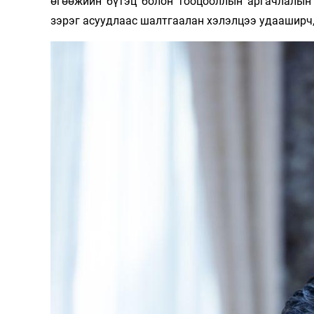
өгөөжийн бүтэц болон тооцооллын аргачлалын 
зэрэг асуудлаас шалтгаалан хэлэлцээ удааширч,