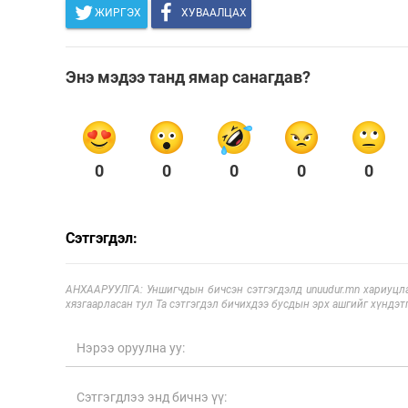
ЖИРГЭХ
ХУВААЛЦАХ
Олимп 2024
Энэ мэдээ танд ямар санагдав?
0
0
0
0
0
Сэтгэгдэл:
АНХААРУУЛГА: Уншигчдын бичсэн сэтгэгдэлд unuudur.mn хариуцла
хязгаарласан тул Та сэтгэгдэл бичихдээ бусдын эрх ашгийг хүндэтг