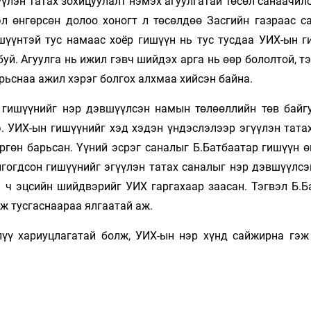
үлэн татах зохицуулалт нэмэх агуулгатай төсөл санаачил
Ханш
Хэрэг з
л өнгөрсөн долоо хоногт л төсөлдөө Засгийн газраас са
Эрэлттэй мэдээ
шүүнтэй тус намаас хоёр гишүүн нь тус тусдаа УИХ-ын г
Эрүүл м
буй. Агуулга нь ижил гэвч шийдэх арга нь өөр бололтой, т
Хууль ёс
ярьснаа ажил хэрэг болгох алхмаа хийсэн байна.
Хүмүүс
Албаны 
 гишүүнийг нэр дэвшүүлсэн намын төлөөллийн төв байг
Бусад
. УИХ-ын гишүүнийг хэд хэдэн үндэслэлээр эгүүлэн татах
өргөн барьсан. Үүний эсрэг саналыг Б.Батбаатар гишүүн 
нгогдсон гишүүнийг эгүүлэн татах саналыг нэр дэвшүүлсэ
Life style
Ярилцл
н ч эцсийн шийдвэрийг УИХ гаргахаар заасан. Тэгвэл Б.Б
Зөвлөгөө
Хоймор
ж тусгаснаараа ялгаатай аж.
Өнөөдрийн тухай
Уншигч-
үү хариуцлагатай болж, УИХ-ын нэр хүнд сайжирна гэж
өл