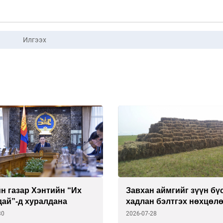
Илгээх
н газар Хэнтийн “Их
Завхан аймгийг зүүн бү
дай”-д хуралдана
хадлан бэлтгэх нөхцөл
хангана
30
2026-07-28