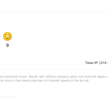
0
Таны IP: (216.
га хүлээхгүй болно. Манай сайт ХХЗХ-ны журмын дагуу зүй зохисгүй зарим үг
эн үзнэ үү. Хэм хэмжээ зөрчсөн сэтгэгдлийг админ устгах эрхтэй.