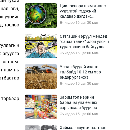
сан тухай
Урлагтай яриа
Циклоспора шимэгчээс
өрчил
нал авч,
үүдэлтэй гэдэсний
ишүүнийг
халдвар дэгдэж
энд-Эрхэм баян
болзошгүй
Өчигдөр 16 цаг 30 мин
эд төслөө
Сэтгэцийн эрүүл мэндэд
“санаа тавих” олон улсын
хүний үг
ууллагын
хурал зохион байгуулна
 агуулга
Өчигдөр 16 цаг 00 мин
өгсөн юм.
Улаан буудай ихэнх
н нам нь
талбайд 10-12 см-ээр
ага
Бусад
өндөр ургажээ
атбаатар
Өчигдөр 15 цаг 30 мин
Фото
сурвалжлагч
Видео
Зарим гол нэрийн
 тэрбээр
Инфографик
барааны үнэ өмнөх
сарынхаас буурчээ
Санал асуулга
Өчигдөр 15 цаг 00 мин
Хиймэл оюун хяналтаас