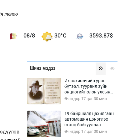
йн төлөө
08/8
30°C
3593.87
$
Соёл урлаг
Шинэ мэдээ
ой хөгжлийн зорилго -
Сонгодог урлаг
Их зохиолчийн уран
Ардын урлаг
бүтээл, туурвил зүйн
онцлогийг олон улсын
Дүрслэх урлаг
судлаачид хэлэлцлээ
Өчигдөр 17 цаг 30 мин
Өв соёл
таг
Кино урлаг
19 байршилд цахилгаан
автомашин цэнэглэх
 орчин
Цирк
станц байгууллаа
ол
эдүүлэв.
Өчигдөр 17 цаг 00 мин
Рок поп, хип хоп
энд