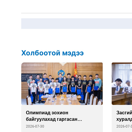
Холбоотой мэдээ
г
Олимпиад зохион
Засгий
байгуулахад гаргасан
хурал
”
зардлыг улсаас шийдэж
2026-07-30
2026-07-