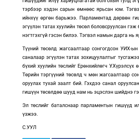
Гишүүдийг илүү хариуцлагатай болгохын тулд эгү
126-гийн НЭГ
тэрбээр хэдэн сарын өмнөөс ярьсан юм. Тэгвэ
ийнхүү өргөн барьжээ. Парламентад дөрвөн ги
эгүүлэн татах хуулийн төсөл боловсруулсан гэж 
нэгтгэхгүй гэсэн билээ. Тэгвэл намын дарга нь 
Түүний төсөлд жагсаалтаар сонгогдсон УИХ-ын
саналаар эгүүлэн татах зохицуулалтыг тусгажээ
бүхий хуулийн төслийг Ерөнхийлөгч У.Хүрэлсүх 
Төрийн тэргүүний төсөлд ч мөн жагсаалтаар со
Ертөнц
Спорт
оруулах тухай заалт бий. Гэхдээ санал оруулса
Нийгэм
Бөх
гишүүн төсөлдөө шууд нам нь эцэслэн шийднэ гэ
Техник технологи
Сагсан бөмбөг
Эл төслийг баталснаар парламентын гишүүд ил
Шинжлэх ухаан
Хөлбөмбөг
үзжээ.
Сонин хачин
Олимпын төрөл
С.УУЛ
Дэлхийн монгол
Тулааны спорт
Олимпын бус төр