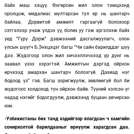
байх маш хэцүү. Өнгөрсөн жил олон тэмцээнд
оролцож, медалиас мултарсан тул ер нь шантарч
байлаа. Дорвитой амжилт гаргаагүй болохоор
сэтгэлээр унаж үлдэх үү, болих уу гэж эргэлзэж байх
үед “Гүрү Дорж” дэвжээний дасгалжуулагч, олон
улсын шүүгч Б.Энхцэцэг багш “Чи сайн барилддаг шүү
дээ. Жүдогоор олон жил хичээллэчхээд үр дүнг нь
заавал үзэх хэрэгтэй. Амжилтын дэргэд ойрхон
ирчхээд амархан шантарч болохгүй. Дахиад нэг
бодоод үз” гэв. Багш зоригжуулж, зөвлөөгүй бол би
жүдогоос холдоход тун ойрхон байв. Түүний хэлсэн үг
надад нэгийг бодогдуулж, дэвжээнд буцаан авчирсан
юм.
-Узбекистаны бөх танд хэдийгээр ялагдсан ч хамгийн
сонирхолтой барилдааныг өр­нүүлж харагдсан даа.