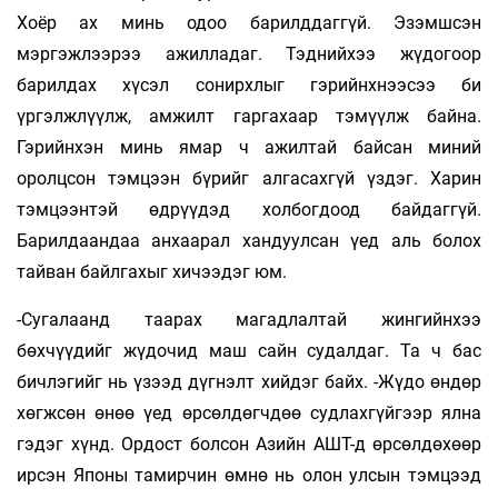
Хоёр ах минь одоо барилддаггүй. Эзэмшсэн
мэргэжлээрээ ажилладаг. Тэднийхээ жүдогоор
барилдах хүсэл сонирхлыг гэрийнхнээсээ би
үргэлжлүүлж, амжилт гаргахаар тэмүүлж байна.
Гэрийнхэн минь ямар ч ажилтай байсан миний
оролцсон тэмцээн бүрийг алгасахгүй үздэг. Харин
тэмцээнтэй өдрүүдэд холбогдоод байдаггүй.
Барилдаандаа анхаарал хандуулсан үед аль болох
тайван байлгахыг хичээдэг юм.
-Сугалаанд таарах магадлалтай жингийн­хээ
бөхчүүдийг жүдочид маш сайн судалдаг. Та ч бас
бичлэгийг нь үзээд дүгнэлт хийдэг байх. -Жүдо өндөр
хөгжсөн өнөө үед өрсөлдөгчдөө судлахгүйгээр ялна
гэдэг хүнд. Ордост болсон Азийн АШТ-д өрсөлдөхөөр
ирсэн Японы тамирчин өмнө нь олон улсын тэмцээд