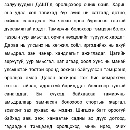
залуучуудын ДАШТ-д оролцохоор очиж байв. Харин
энэ удаа хөл тавихад бүх зүйл нь сэтгэлд дотно,
сайхан санагдсан. Би явсан орон бүрээсээ таатай
дурсамжтай ирдэг. Тамирчин болохоор тэмцээн болох
газрын уур амьсгал, орчин нөхцөлийг түрүүлж хардаг.
Дараа нь улсынх нь хөгжил, соёл, иргэдийнх нь ахуй
амьдрал, зан чанар, хандлагыг ажигладаг. Цагийн
зөрүүгүй, уур амьсгал, цаг агаар, хоол хүнс нь манай
улсынхтай төстэй оронд зохион байгуулсан тэмцээнд
оролцох амар. Дасан зохицох гэж бие хямрахгүй,
сэтгэл тайван, ядрахгүй барилддаг болохоор тухтай
санагддаг. Би хүүхэд байхаасаа тамирчны
амьдралаар замнасан болохоор спортын жаргал,
зовлонг зах зухаас нь мэднэ. Шигшээ багт ороогүй
байхад аав, ээж, хамаатан садны ах дүүс дотоод,
гадаадын тэмцээнд оролцоход минь ирэх, очих