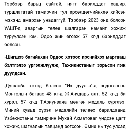
Тэрбээр барьц сайтай, нягт барилддаг хашир,
туршлагатай тамирчин тул өрсөлдөгчийнхөө хийсэн
мэхэнд амархан унадаггүй. Тэрбээр 2023 онд болсон
УАШТ-д аваргын төлөө шалгаран намайг хожиж
түрүүлсэн юм. Одоо жин өгсөж 57 кг-д барилддаг
болсон.
-Шигшээ багийнхан Ордос хотоос ирснийхээ маргааш
бэлтгэлээ үргэлжлүүлж, Тажикистаныг зорьсон гэж
дуулдсан.
-Душанбе хотод болсон “Их дуулга”-д зодоглосон
Монголын багаас 48 кг-д Ж.Анударь алт, 52 кг-д би
хүрэл, 57 кг-д Т.Ариунзаяа мөнгөн медаль хүртлээ.
Миний хувьд хүрэл медалийн төлөөх барилдаанд
Узбекистаны тамирчин Мухай Ахматоваг үндсэн цагт
хожиж, шагналын тавцанд зогссон. Өмнө нь тус улсад