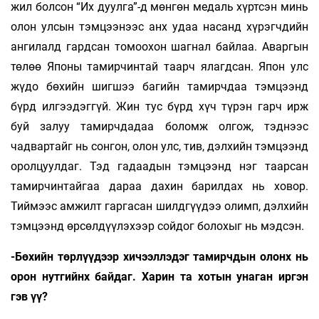
жил болсон “Их дуулга”-д мөнгөн медаль хүртсэн минь
олон улсын тэмцээнээс анх удаа насанд хүрэгчдийн
ангилалд гардсан томоохон шагнал байлаа. Аваргын
төлөө Японы тамирчинтай таарч ялагдсан. Япон улс
жүдо бөхийн шигшээ багийн тамирчдаа тэмцээнд
бүрд илгээдэггүй. Жин тус бүрд хүч түрэн гарч ирж
буй залуу тамирчдадаа боломж олгож, тэднээс
чадвартайг нь сонгон, олон улс, тив, дэлхийн тэмцээнд
оролцуулдаг. Тэд гадаадын тэмцээнд нэг таарсан
тамирчинтайгаа дараа дахин барилдах нь ховор.
Тиймээс амжилт гаргасан шилдгүүдээ олимп, дэлхийн
тэмцээнд өрсөлдүүлэхээр сойдог болохыг нь мэдсэн.
-Бөхийн төрлүүдээр хичээллэдэг тамирч­дын олонх нь
орон нутгийнх байдаг. Харин та хотын унаган иргэн
гэв үү?