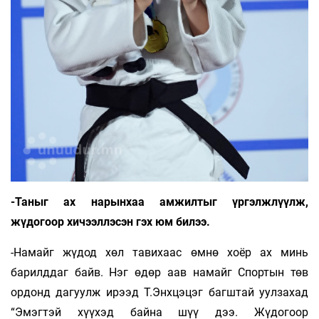
-Таныг ах нарынхаа амжилтыг үргэлжлүүлж,
жүдогоор хичээллэсэн гэх юм билээ.
-Намайг жүдод хөл тавихаас өмнө хоёр ах минь
барилддаг байв. Нэг өдөр аав намайг Спортын төв
ордонд дагуулж ирээд Т.Энхцэцэг багштай уулзахад
“Эмэгтэй хүүхэд байна шүү дээ. Жүдогоор