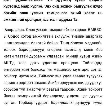
хүртсэнд баяр хүр­гэе. Энэ онд зохион байгуулах жүдо
бө­хийн олон улсын тэмцээнээс эхний хоёрт нь
амжилттай оролцож, шагнал гардлаа Та.
-Баярлалаа. Олон улсын тэмцээнийхээ гарааг ӨМӨЗО-
ы Ордос хотод амжилттай эхлүүлж, тивийн аваргаар
шалгарсандаа баяртай байна. Тэнд болсон медалийн
төлөөх барилдаанууд спортын замналд минь бас
нэгэн таатай дурсамж үлдээсэн. Миний хувьд Азийн
АШТ-д хоёр дахь удаагаа оролцлоо. Тайландад
өнгөрсөн жил болоход нь медалиас мултарч, сэтгэл
гонсгор ирсэн юм. Тиймээс энэ удаа заа­вал түрүүлэх
зорилго өөртөө тавьсан. Азийн орнуудын шилдгүүд хүч
сорьсон тул амаргүй учраатай таарсан. Эхний тойрогт
Японы тамирчинтай барилдахад үндсэн цаг дуусаж
сун­гав. Тэрбээр үүрдэг. Барилдааны дундуур түүнд