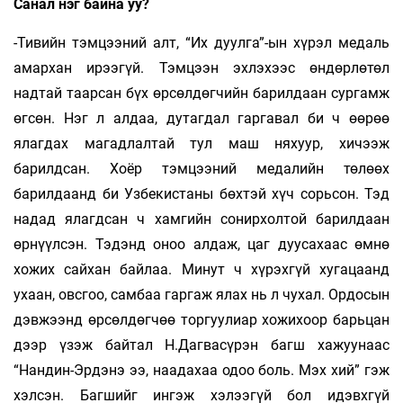
Санал нэг байна уу?
-Тивийн тэмцээний алт, “Их дуулга”-ын хүрэл медаль
амархан ирээгүй. Тэмцээн эхлэхээс өндөрлөтөл
надтай таарсан бүх өрсөлдөгчийн барилдаан сургамж
өгсөн. Нэг л алдаа, дутагдал гаргавал би ч өөрөө
ялагдах магадлалтай тул маш няхуур, хичээж
барилдсан. Хоёр тэмцээний медалийн төлөөх
барилдаанд би Узбекистаны бөхтэй хүч сорьсон. Тэд
надад ялагдсан ч хамгийн сонирхолтой барилдаан
өрнүүлсэн. Тэдэнд оноо алдаж, цаг дуусахаас өмнө
хожих сайхан байлаа. Минут ч хүрэхгүй хугацаанд
ухаан, овсгоо, самбаа гаргаж ялах нь л чухал. Ордосын
дэвжээнд өрсөлдөгчөө тор­гуулиар хожихоор барьцан
дээр үзэж байтал Н.Дагвасүрэн багш хажуунаас
“Нандин-Эрдэнэ ээ, наадахаа одоо боль. Мэх хий” гэж
хэлсэн. Багшийг ингэж хэлээгүй бол идэвхгүй