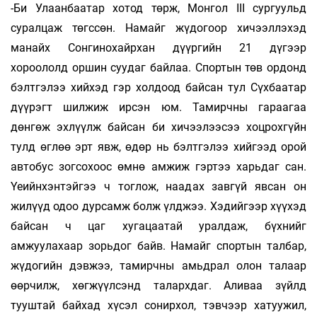
-Би Улаанбаатар хотод төрж, Монгол III сургуульд
суралцаж төгссөн. Намайг жүдогоор хичээллэхэд
манайх Сонгинохайрхан дүүргийн 21 дүгээр
хороололд оршин суудаг байлаа. Спортын төв ордонд
бэлтгэлээ хийхэд гэр холдоод байсан тул Сүхбаатар
дүүрэгт шилжиж ирсэн юм. Тамирчны гараагаа
дөнгөж эхлүүлж байсан би хичээлээсээ хоцрохгүйн
тулд өглөө эрт явж, өдөр нь бэлтгэлээ хийгээд орой
автобус зогсохоос өмнө амжиж гэртээ харьдаг сан.
Үеийнхэнтэйгээ ч тоглож, наадах завгүй явсан он
жилүүд одоо дурсамж болж үлджээ. Хэдийгээр хүүхэд
байсан ч цаг хугацаатай уралдаж, бүхнийг
амжуулахаар зорьдог байв. Намайг спортын талбар,
жүдогийн дэвжээ, тамирчны амьдрал олон талаар
өөрчилж, хөгжүүлсэнд талархдаг. Аливаа зүйлд
тууштай байхад хүсэл сонирхол, тэвчээр хатуужил,