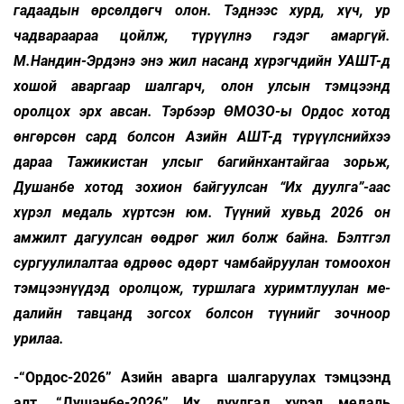
гадаадын өрсөлдөгч олон. Тэднээс хурд, хүч, ур
чадвараараа цойлж, түрүүлнэ гэдэг амаргүй.
М.Нандин-Эрдэнэ энэ жил насанд хүрэгчдийн УАШТ-д
хошой аваргаар шалгарч, олон улсын тэмцээнд
оролцох эрх авсан. Тэрбээр ӨМОЗО-ы Ордос хотод
өнгөрсөн сард болсон Азийн АШТ-д түрүүлснийхээ
дараа Тажикистан улсыг багийнхантайгаа зорьж,
Душанбе хотод зохион байгуулсан “Их дуулга”-аас
хүрэл медаль хүртсэн юм. Түүний хувьд 2026 он
амжилт дагуулсан өөдрөг жил болж байна. Бэлтгэл
сургуулилалтаа өдрөөс өдөрт чамбайруулан томоохон
тэмцээнүүдэд оролцож, туршлага хуримтлуулан ме­
далийн тавцанд зогсох болсон түүнийг зочноор
урилаа.
-“Ордос-2026” Азийн аварга шал­гаруу­лах тэмцээнд
алт, “Душанбе-2026” Их дуул­гад хүрэл медаль