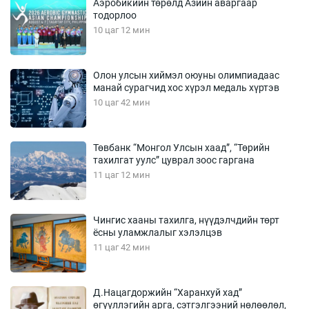
Аэробикийн төрөлд Азийн аваргаар
тодорлоо
10 цаг 12 мин
Олон улсын хиймэл оюуны олимпиадаас
манай сурагчид хос хүрэл медаль хүртэв
10 цаг 42 мин
Төвбанк “Монгол Улсын хаад”, “Төрийн
тахилгат уулс” цуврал зоос гаргана
11 цаг 12 мин
Чингис хааны тахилга, нүүдэлчдийн төрт
ёсны уламжлалыг хэлэлцэв
11 цаг 42 мин
Д.Нацагдоржийн “Харанхуй хад”
өгүүллэгийн арга, сэтгэлгээний нөлөөлөл,