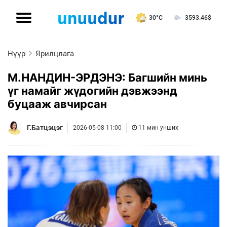
30°C
3593.46
$
Нүүр
Ярилцлага
М.НАНДИН-ЭРДЭНЭ: Багшийн минь
үг намайг жүдогийн дэвжээнд
буцааж авчирсан
Г.Батцэцэг
2026-05-08 11:00
11 мин унших