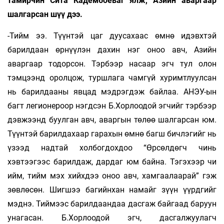
тамирчин Сита Кадембоеваг ялж, Азийн аваргаар
шалгарсан шүү дээ.
-Тийм ээ. Түүнтэй цаг дуусахаас өмнө идэвхтэй
барилдаан өрнүүлэн дахин нэг оноо авч, Азийн
аваргаар тодорсон. Тэрбээр насаар эгч тул олон
тэмцээнд оролцож, туршлага чамгүй хуримтлуулсан
нь барилдааны явцад мэдрэгдэж байлаа. АНЭУ-ын
багт легионероор нэгдсэн Б.Хорлоодой эгчийг тэрбээр
дэвжээнд буулган авч, аваргын төлөө шалгарсан юм.
Түүнтэй барилдахаар гарахын өмнө багш бичлэгийг нь
үзээд надтай холбогдохдоо “Өрсөлдөгч чинь
хэвтээгээс барилдаж, дардаг юм байна. Тэгэхээр чи
ийм, тийм мэх хийхдээ оноо авч, хамгаалаарай” гэж
зөвлөсөн. Шигшээ багийнхан намайг зүүн үүрдгийг
мэднэ. Тиймээс барилдаандаа дасгаж байгаад баруун
унагасан. Б.Хорлоодой эгч, дасгалжуулагч