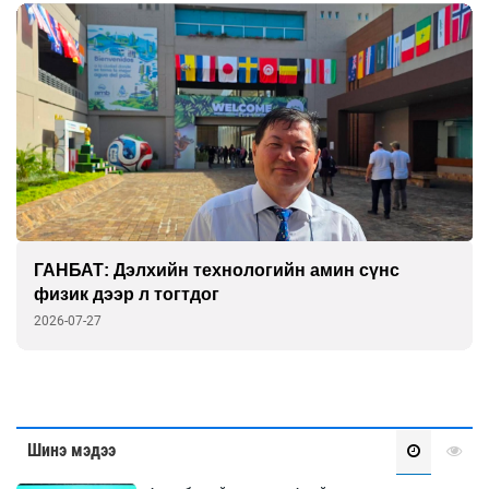
Д.АМАРСАНАА: Жендерийн эрх тэгш байдал
аль ч улсад бүрэн хангагдаагүй
2026-07-23
Шинэ мэдээ