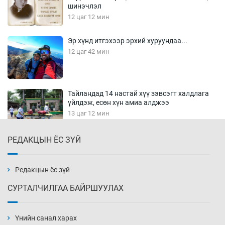
шинэчлэл
12 цаг 12 мин
Эр хүнд итгэхээр эрхий хуруундаа...
12 цаг 42 мин
Тайландад 14 настай хүү зэвсэгт халдлага
үйлдэж, есөн хүн амиа алджээ
13 цаг 12 мин
РЕДАКЦЫН ЁС ЗҮЙ
Хүннү рок буюу монгол онгод
13 цаг 42 мин
Редакцын ёс зүй
СУРТАЛЧИЛГАА БАЙРШУУЛАХ
Сарьсан багваахайнууд голын эрэг дагуух
барилга, байгууламжийн дээвэрт үүрлэжээ
Үнийн санал харах
14 цаг 12 мин