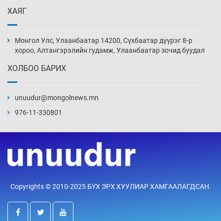
ХАЯГ
Цагдаагийн алба хаагчийг мөргөж зугтсан
этгээдийг илрүүлэв
Монгол Улс, Улаанбаатар 14200, Сүхбаатар дүүрэг 8-р
14 цаг 42 мин
хороо, Алтангэрэлийн гудамж, Улаанбаатар зочид буудал
ХОЛБОО БАРИХ
Нүүрс-пиролизийн үйлдвэр байгуулах
тогтоолын төслийг батлав
unuudur@mongolnews.mn
15 цаг 12 мин
976-11-330801
Б.Хулан ДАШТ-д түрүүлж, Г.Монголжин
хошой хүрэл медальтан болов
15 цаг 27 мин
Хуульчийн мэргэжлийн шалгалтын
Copyrights © 2010-2025 БҮХ ЭРХ ХУУЛИАР ХАМГААЛАГДСАН.
бүртгэлийг энэ баасан гарагт эхлүүлнэ
15 цаг 42 мин