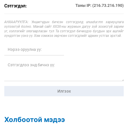
Сэтгэгдэл:
Таны IP: (216.73.216.190)
АНХААРУУЛГА: Уншигчдын бичсэн сэтгэгдэлд unuudur.mn хариуцлага
хүлээхгүй болно. Манай сайт ХХЗХ-ны журмын дагуу зүй зохисгүй зарим
үг, хэллэгийг хязгаарласан тул Та сэтгэгдэл бичихдээ бусдын эрх ашгийг
хүндэтгэн үзнэ үү. Хэм хэмжээ зөрчсөн сэтгэгдлийг админ устгах эрхтэй.
Илгээх
Холбоотой мэдээ