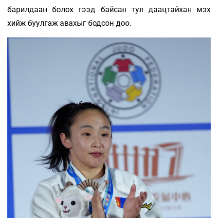
барилдаан болох гээд байсан тул даацтайхан мэх
хийж буулгаж авахыг бодсон доо.