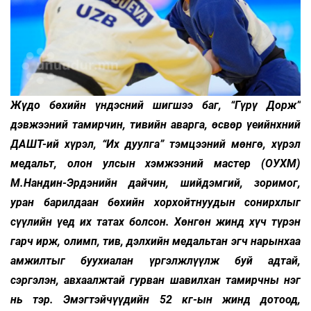
Жүдо бөхийн үндэсний шигшээ баг, “Гүрү Дорж”
дэвжээний тамирчин, тивийн аварга, өсвөр үеийнхний
ДАШТ-ий хүрэл, “Их дуулга” тэмцээний мөнгө, хүрэл
медальт, олон улсын хэмжээний мастер (ОУХМ)
М.Нандин-Эрдэнийн дайчин, шийдэмгий, зоримог,
уран барилдаан бөхийн хорхойтнуудын сонирхлыг
сүүлийн үед их татах болсон. Хөнгөн жинд хүч түрэн
гарч ирж, олимп, тив, дэлхийн медальтан эгч нарынхаа
амжилтыг буухиалан үргэлжлүүлж буй адтай,
сэргэлэн, авхаалжтай гурван шавилхан тамирчны нэг
нь тэр. Эмэгтэйчүүдийн 52 кг-ын жинд дотоод,