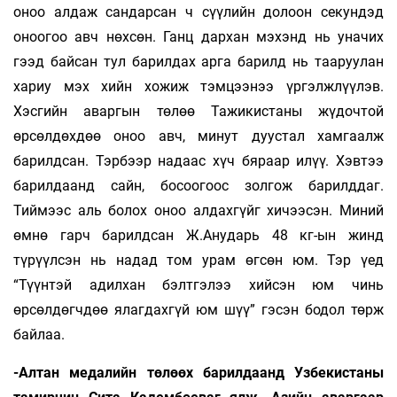
оноо алдаж сандарсан ч сүүлийн долоон секундэд
оноогоо авч нөхсөн. Ганц дархан мэхэнд нь уначих
гээд байсан тул барилдах арга барилд нь тааруулан
хариу мэх хийн хожиж тэмцээнээ үргэлжлүүлэв.
Хэсгийн аваргын төлөө Тажикистаны жүдочтой
өрсөлдөхдөө оноо авч, минут дуустал хамгаалж
барилдсан. Тэрбээр надаас хүч бяраар илүү. Хэвтээ
барилдаанд сайн, босоогоос золгож барилддаг.
Тиймээс аль болох оноо алдахгүйг хичээсэн. Миний
өмнө гарч барилдсан Ж.Анударь 48 кг-ын жинд
түрүүлсэн нь надад том урам өгсөн юм. Тэр үед
“Түүнтэй адилхан бэлтгэлээ хийсэн юм чинь
өрсөлдөгчдөө ялагдахгүй юм шүү” гэсэн бодол төрж
байлаа.
-Алтан медалийн төлөөх барилдаанд Узбекистаны