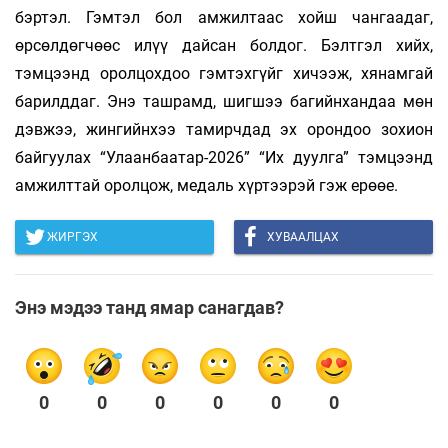
бэртэл. Гэмтэл бол амжилтаас хойш чангаадаг,
өрсөлдөгчөөс илүү дайсан болдог. Бэлтгэл хийх,
тэмцээнд оролцохдоо гэмтэхгүйг хичээж, хянамгай
барилддаг. Энэ ташрамд, шигшээ багийнхандаа мөн
дэвжээ, жингийнхээ тамирчдад эх орондоо зохион
байгуулах “Улаанбаатар-2026” “Их дуулга” тэмцээнд
амжилттай оролцож, медаль хүртээрэй гэж ерөөе.
ЖИРГЭХ
ХУВААЛЦАХ
Энэ мэдээ танд ямар санагдав?
0
0
0
0
0
0