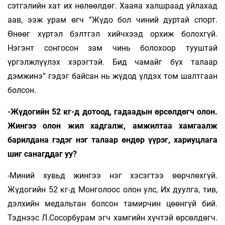
сэтгэлийн хат их нөлөөлдөг. Хааяа халшраад уйлахад
аав, ээж урам өгч “Жүдо бол чиний дуртай спорт.
Өнөөг хүртэл бэлтгэл хийчхээд орхиж болохгүй.
Нэгэнт сонгосон зам чинь болохоор тууштай
үргэлжлүүлэх хэрэгтэй. Бид чамайг бүх талаар
дэмжинэ” гэдэг байсан нь жүдод үлдэх том шалтгаан
болсон.
-Жүдогийн 52 кг-д дотоод, гадаадын өр­сөлдөгч олон.
Жингээ олон жил хадгалж, амжилтаа хамгаалж
барилдана гэдэг нэг талаар өндөр үүрэг, хариуцлага
шиг са­нагддаг уу?
-Миний хувьд жингээ нэг хэсэгтээ өөрчлөхгүй.
Жүдогийн 52 кг-д Монголоос олон улс, Их дуулга, тив,
дэлхийн медальтан болсон тамирчин цөөнгүй бий.
Тэднээс Л.Сосорбурам эгч хамгийн хүчтэй өрсөлдөгч.