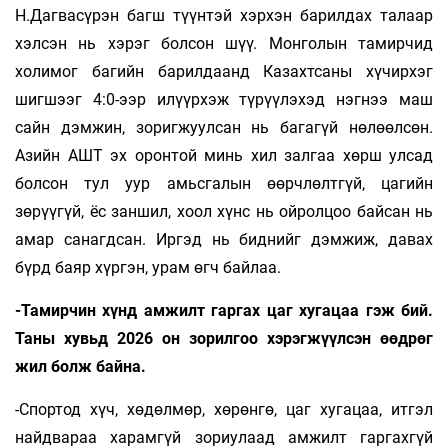
Н.Дагвасүрэн багш түүнтэй хэрхэн барилдах талаар
хэлсэн нь хэрэг болсон шүү. Монголын тамирчид
холимог багийн барилдаанд Казахтсаны хүчирхэг
шигшээг 4:0-ээр илүүрхэж түрүүлэхэд нэгнээ маш
сайн дэмжин, зоригжуулсан нь багагүй нөлөөлсөн.
Азийн АШТ эх оронтой минь хил залгаа хөрш улсад
болсон тул уур амьсгалын өөрчлөлтгүй, цагийн
зөрүүгүй, ёс заншил, хоол хүнс нь ойролцоо байсан нь
амар санагдсан. Иргэд нь биднийг дэмжиж, давах
бүрд баяр хүргэн, урам өгч байлаа.
-Тамирчин хүнд амжилт гаргах цаг ху­гацаа гэж бий.
Таны хувьд 2026 он зо­­рилгоо хэрэгжүүлсэн өөдрөг
жил болж бай­­на.
-Спортод хүч, хөдөлмөр, хөрөнгө, цаг хугацаа, итгэл
найдвараа харамгүй зориулаад амжилт гаргахгүй