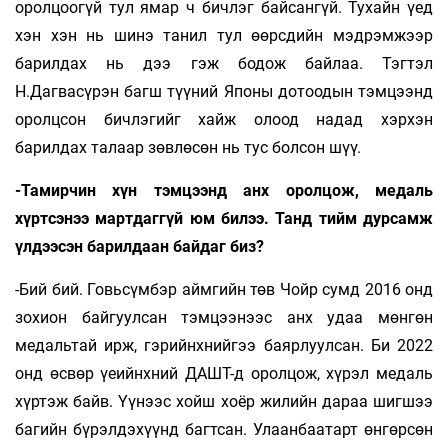
оролцоогүй тул ямар ч бичлэг байсангүй. Тухайн үед
хэн хэн нь шинэ танил тул өөрсдийн мэдрэмжээр
барилдах нь дээ гэж бодож байлаа. Тэгтэл
Н.Дагвасүрэн багш түүний Японы дотоодын тэмцээнд
оролцсон бичлэгийг хайж олоод надад хэрхэн
барилдах талаар зөвлөсөн нь тус болсон шүү.
-Тамирчин хүн тэмцээнд анх оролцож, медаль
хүртсэнээ мартдаггүй юм билээ. Танд тийм дурсамж
үлдээсэн барилдаан байдаг биз?
-Бий бий. Говьсүмбэр аймгийн төв Чойр сумд 2016 онд
зохион байгуулсан тэмцээнээс анх удаа мөнгөн
медальтай ирж, гэрийнхнийгээ баярлуулсан. Би 2022
онд өсвөр үеийнхний ДАШТ-д оролцож, хүрэл медаль
хүртэж байв. Үүнээс хойш хоёр жилийн дараа шигшээ
багийн бүрэлдэхүүнд багтсан. Улаанбаатарт өнгөрсөн