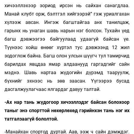
хичээллэхээр зориод ирсэн нь сайхан санагдлаа.
Манай клубт орж, бэлтгэл хийгээрэй” гэж уриалгахан
хүлээж авсан. Ингэж багштайгаа анх танилцаж,
гарынх нь унаган шавь нарын нэг болсон. Тухайн үед
багш дэвжээгээ байгуулаад удаагүй байсан үе.
Түүнээс хойш өнөөг хүртэл тус дэвжээнд 12 жил
зодоглож байна. Багш олон улсын шүүгч тул тамирчид
барилдах явцдаа ямар алдаанууд гаргадгийг сайн
мэднэ. Шавь нартаа жүдогийн дүрэмд тааруулж,
бүхнийг эхнээс нь зөв заасан. Үүгээрээ бусад
дасгалжуулагчаас ялгардаг давуу талтай.
-Ах нар тань жүдогоор хичээллэдэг бай­сан болохоор
таныг энэ спорттой нөхөрлөхөд гэрийнхэн тань нэг их
татгалзаагүй бололтой.
-Манайхан спортод дуртай. Аав, ээж ч сайн дэмждэг.