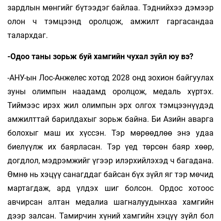
зардлын мөнгийг бүтээдэг байлаа. Тэднийхээ дэмээр
олон ч тэмцээнд оролцож, амжилт гаргасандаа
талархдаг.
-Одоо таны зорьж буй хамгийн чухал зүйл юу вэ?
-АНУ-ын Лос-Анжелес хотод 2028 онд зохион байгуулах
зуны олимпын наадамд орол­­цож, медаль хүртэх.
Тиймээс ирэх жил олимпын эрх олгох тэмцээнүүдэд
амжилттай барилдахыг зорьж байна. Би Азийн аварга
болохыг маш их хүссэн. Тэр мөрөөдлөө энэ удаа
биелүүлж их баярласан. Тэр үед төрсөн баяр хөөр,
догдлол, мэдрэмжийг үгээр илэрхийлэхэд ч багадана.
Өмнө нь хэцүү санагддаг байсан бүх зүйл яг тэр мөчид
мартагдаж, ард үлдэх шиг болсон. Ордос хотоос
авчирсан алтан медалиа шагналуудынхаа хамгийн
дээр залсан. Тамирчин хүний хамгийн хэцүү зүйл бол