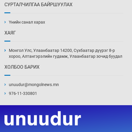
СУРТАЛЧИЛГАА БАЙРШУУЛАХ
АНУ-ын Цэргийн кибер командлалаын
ажилтнууд амиа хорлох явдал эрс
нэмэгджээ
Үнийн санал харах
Уржигдар 13 цаг 52 мин
ХАЯГ
Монголын шигшээ Хонконгийн багийг ялж,
эхний хожлоо авлаа
Монгол Улс, Улаанбаатар 14200, Сүхбаатар дүүрэг 8-р
Уржигдар 13 цаг 30 мин
хороо, Алтангэрэлийн гудамж, Улаанбаатар зочид буудал
ХОЛБОО БАРИХ
Техникийн өндөр үзүүлэлттэй агаарын хөлөг
худалдан авах хүсэлтээ уламжлав
unuudur@mongolnews.mn
Уржигдар 13 цаг 00 мин
976-11-330801
“Шатахууны бус, бодлогын хомсдол
нүүрлээд байна”
Уржигдар 12 цаг 30 мин