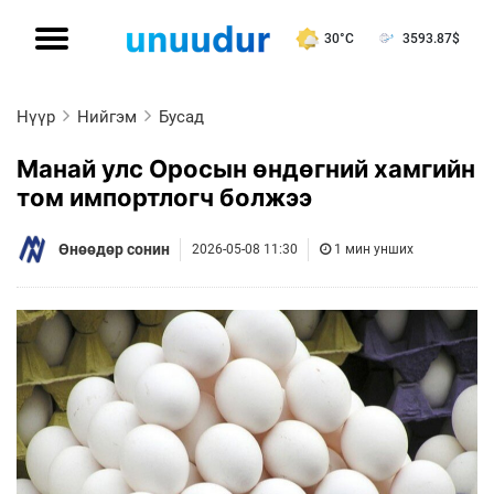
30°C
3593.87
$
Нүүр
Нийгэм
Бусад
Манай улс Оросын өндөгний хамгийн
том импортлогч болжээ
Өнөөдөр сонин
2026-05-08 11:30
1 мин унших