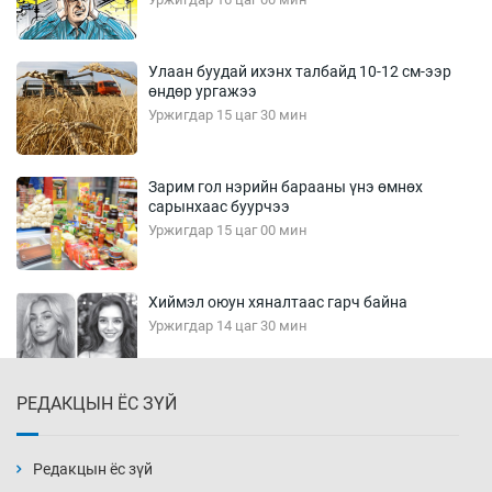
Улаан буудай ихэнх талбайд 10-12 см-ээр
өндөр ургажээ
Уржигдар 15 цаг 30 мин
Зарим гол нэрийн барааны үнэ өмнөх
сарынхаас буурчээ
Уржигдар 15 цаг 00 мин
Хиймэл оюун хяналтаас гарч байна
Уржигдар 14 цаг 30 мин
РЕДАКЦЫН ЁС ЗҮЙ
Эмэгтэйчүүд Бээжин, эрэгтэйчүүд Японд
бэлтгэл базаахаар хилийн дээс алхлаа
Уржигдар 14 цаг 00 мин
Редакцын ёс зүй