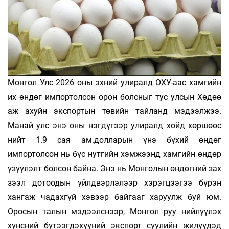
Монгол Улс 2026 оны эхний улиралд ОХУ-аас хамгийн
их өндөг импортолсон орон болсныг тус улсын Хөдөө
аж ахуйн экспортын төвийн тайланд мэдээлжээ.
Манай улс энэ оны нэгдүгээр улиралд хойд хөршөөс
нийт 1.9 сая ам.долларын үнэ бүхий өндөг
импортолсон нь бүс нутгийн хэмжээнд хамгийн өндөр
үзүүлэлт болсон байна. Энэ нь Монголын өндөгний зах
зээл дотоодын үйлдвэрлэлээр хэрэгцээгээ бүрэн
хангаж чадахгүй хэвээр байгааг харуулж буй юм.
Оросын талын мэдээлснээр, Монгол руу нийлүүлэх
хүнсний бүтээгдэхүүний экспорт сүүлийн жилүүдэд