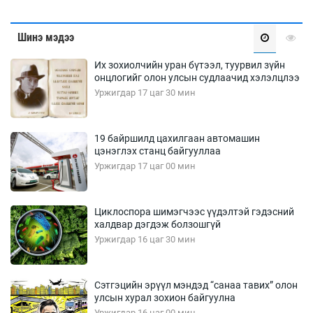
Шинэ мэдээ
Их зохиолчийн уран бүтээл, туурвил зүйн
онцлогийг олон улсын судлаачид хэлэлцлээ
Уржигдар 17 цаг 30 мин
19 байршилд цахилгаан автомашин
цэнэглэх станц байгууллаа
Уржигдар 17 цаг 00 мин
Циклоспора шимэгчээс үүдэлтэй гэдэсний
халдвар дэгдэж болзошгүй
Уржигдар 16 цаг 30 мин
Сэтгэцийн эрүүл мэндэд “санаа тавих” олон
улсын хурал зохион байгуулна
Уржигдар 16 цаг 00 мин