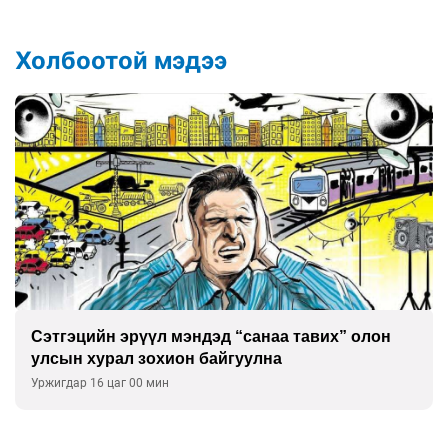
Холбоотой мэдээ
Сэтгэцийн эрүүл мэндэд “санаа тавих” олон
улсын хурал зохион байгуулна
Уржигдар 16 цаг 00 мин