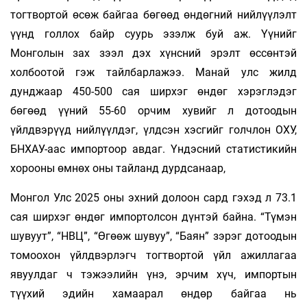
тогтвортой өсөж байгаа бөгөөд өндөгний нийлүүлэлт
үүнд голлох байр суурь эзэлж буй аж. Үүнийг
Монголын зах зээл дэх хүнсний эрэлт өссөнтэй
холбоотой гэж тайлбарлажээ. Манай улс жилд
дунджаар 450-500 сая ширхэг өндөг хэрэглэдэг
бөгөөд үүний 55-60 орчим хувийг л дотоодын
үйлдвэрүүд нийлүүлдэг, үлдсэн хэсгийг голчлон ОХУ,
БНХАУ-аас импортоор авдаг. Үндэсний статистикийн
хорооны өмнөх оны тайланд дурдсанаар,
Монгол Улс 2025 оны эхний долоон сард гэхэд л 73.1
сая ширхэг өндөг импортолсон дүнтэй байна. “Түмэн
шувуут”, “НВЦ”, “Өгөөж шувуу”, “Баян” зэрэг дотоодын
томоохон үйлдвэрлэгч тогтвортой үйл ажиллагаа
явуулдаг ч тэжээлийн үнэ, эрчим хүч, импортын
түүхий эдийн хамаарал өндөр байгаа нь