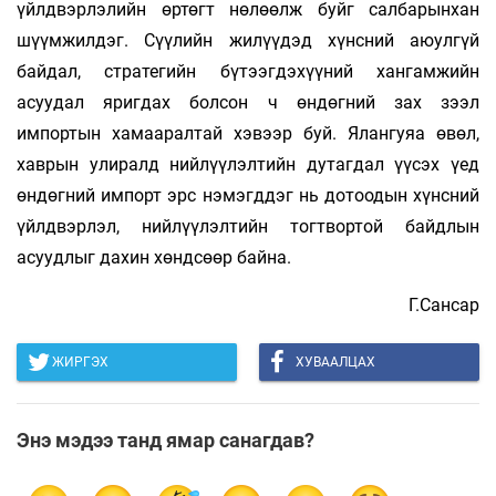
үйлдвэрлэлийн өртөгт нөлөөлж буйг салбарынхан
шүүмжилдэг. Сүүлийн жилүүдэд хүнсний аюулгүй
байдал, стратегийн бүтээгдэхүүний хангамжийн
асуудал яригдах болсон ч өндөгний зах зээл
импортын хамааралтай хэвээр буй. Ялангуяа өвөл,
хаврын улиралд нийлүүлэлтийн дутагдал үүсэх үед
өндөгний импорт эрс нэмэгддэг нь дотоодын хүнсний
үйлдвэрлэл, нийлүүлэлтийн тогтвортой байдлын
асуудлыг дахин хөндсөөр байна.
Г.Сансар
ЖИРГЭХ
ХУВААЛЦАХ
Энэ мэдээ танд ямар санагдав?