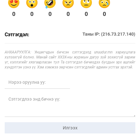
0
0
0
0
0
0
Сэтгэгдэл:
Таны IP: (216.73.217.140)
АНХААРУУЛГА: Уншигчдын бичсэн сэтгэгдэлд unuudur.mn хариуцлага
хүлээхгүй болно. Манай сайт ХХЗХ-ны журмын дагуу зүй зохисгүй зарим
үг, хэллэгийг хязгаарласан тул Та сэтгэгдэл бичихдээ бусдын эрх ашгийг
хүндэтгэн үзнэ үү. Хэм хэмжээ зөрчсөн сэтгэгдлийг админ устгах эрхтэй.
Илгээх