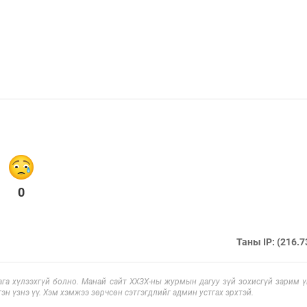
0
Таны IP: (216.7
га хүлээхгүй болно. Манай сайт ХХЗХ-ны журмын дагуу зүй зохисгүй зарим үг
эн үзнэ үү. Хэм хэмжээ зөрчсөн сэтгэгдлийг админ устгах эрхтэй.