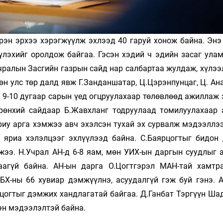
рэн эрхээ хэрэгжүүлж эхлээд 40 гаруй хонож байна. Энэ
үлэхийг оролдож байгаа. Гэсэн хэдий ч эдийн засаг ула
ралын Засгийн газрын сайд нар салбартаа жулдаж, хүлээл
өн улс төр далд явж Г.Занданшатар, Ц.Цэрэнпунцаг, Ц. А
 9-10 дугаар сарын үед огцруулахаар төлөвлөөд ажиллаж 
рөнхий сайдаар Б.Жавхланг тодруулаад томилуулахаар
риу арга хэмжээ авч эхэлсэн тухай эх сурвалж мэдээллээ
 яриа хэлэлцээг эхлүүлээд байна. С.Баярцогтыг бидон 
ээ. Н.Учрал АН-д 6-8 яам, мөн УИХ-ын даргын суудлыг 
агүй байна. АН-ын дарга О.Цогтгэрэл МАН-тай хамтр
ҮБХ-ны 66 хувиар дэмжүүлнэ, асуудалгүй гэж буй гэнэ. 
цогтыг дэмжих хандлагатай байгаа. Д.Ганбат Тэргүүн Шад
эн мэдээлэлтэй байна.