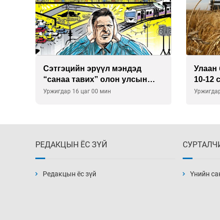
Сэтгэцийн эрүүл мэндэд
Улаан 
р
“санаа тавих” олон улсын
10-12 
хурал зохион байгуулна
Уржигдар 16 цаг 00 мин
Уржигдар
РЕДАКЦЫН ЁС ЗҮЙ
СУРТАЛЧ
Редакцын ёс зүй
Үнийн са