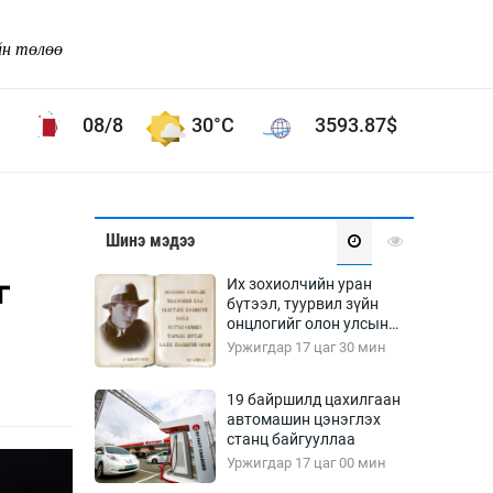
йн төлөө
08/8
30°C
3593.87
$
Соёл урлаг
Шинэ мэдээ
ой хөгжлийн зорилго -
Сонгодог урлаг
г
Их зохиолчийн уран
Ардын урлаг
бүтээл, туурвил зүйн
онцлогийг олон улсын
Дүрслэх урлаг
судлаачид хэлэлцлээ
Уржигдар 17 цаг 30 мин
Өв соёл
таг
Кино урлаг
19 байршилд цахилгаан
автомашин цэнэглэх
 орчин
Цирк
станц байгууллаа
ол
Уржигдар 17 цаг 00 мин
Рок поп, хип хоп
энд