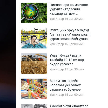
Урлагтай яриа
Циклоспора шимэгчээс
өрчил
үүдэлтэй гэдэсний
халдвар дэгдэж
энд-Эрхэм баян
болзошгүй
Уржигдар 16 цаг 30 мин
Сэтгэцийн эрүүл мэндэд
“санаа тавих” олон улсын
хүний үг
хурал зохион байгуулна
Уржигдар 16 цаг 00 мин
Улаан буудай ихэнх
талбайд 10-12 см-ээр
ага
Бусад
өндөр ургажээ
Уржигдар 15 цаг 30 мин
Фото
сурвалжлагч
Видео
Зарим гол нэрийн
Инфографик
барааны үнэ өмнөх
сарынхаас буурчээ
Санал асуулга
Уржигдар 15 цаг 00 мин
Хиймэл оюун хяналтаас