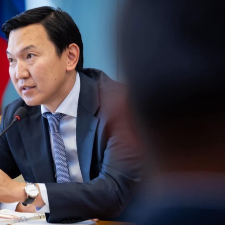
Ханш
Хэрэг з
Эрэлттэй мэдээ
Эрүүл м
Хууль ёс
Хүмүүс
Албаны 
Бусад
Life style
Ярилцл
Зөвлөгөө
Хоймор
Өнөөдрийн тухай
Уншигч-
өл