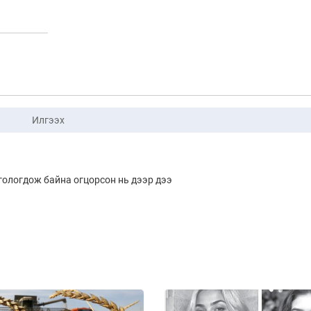
Илгээх
гологдож байна огцорсон нь дээр дээ