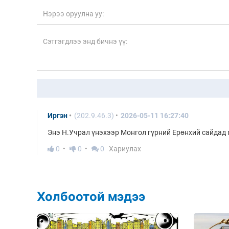
Иргэн
(202.9.46.3)
2026-05-11 16:27:40
Энэ Н.Учрал үнэхээр Монгол гүрний Ерөнхий сайдад 
0
0
0
Хариулах
Холбоотой мэдээ