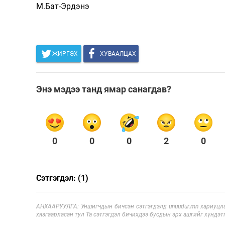
М.Бат-Эрдэнэ
ЖИРГЭХ
ХУВААЛЦАХ
Энэ мэдээ танд ямар санагдав?
0
0
0
2
0
Сэтгэгдэл: (1)
АНХААРУУЛГА: Уншигчдын бичсэн сэтгэгдэлд unuudur.mn хариуцла
хязгаарласан тул Та сэтгэгдэл бичихдээ бусдын эрх ашгийг хүндэтг