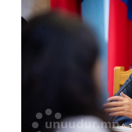
126-гийн НЭГ
Ертөнц
Спорт
Нийгэм
Бөх
Техник технологи
Сагсан бөмбөг
Шинжлэх ухаан
Хөлбөмбөг
Сонин хачин
Олимпын төрөл
Дэлхийн монгол
Тулааны спорт
Олимпын бус төр