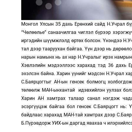
Олимп 2024
Монгол Улсын 35 дахь Ерөнхий сайд Н.Учрал бү
“Чөлөөлье” санаачилгаа чиглэл бүрээр хэрэгжү
иргэдийн шүүмжлэлд өртөх болсон. Үнэндээ Н.Уч
тал дээр тааруухан байгаа. Үүн дээр нь дөрөөлс
нарын намынх нь ах нар Н.Учралыг ирэх намрын
Хэвлэлийн мэдээллээс харахад тэд 36 дахь Е
эхэлсэн байна. Харин үүнийг мэдсэн Н.Учрал ха
С.Баярцогтыг АН-ын генсек болмогц холбогдож
төлөөлж МАН-ынхантай идэвхийлэн уулзах болж
Харин АН хамтрах талаар санал нэгдэж чада
эсэргүүцэж байгаа бол генсек С.Баярцогт нь: 
байдлаас харахад МАН-тай хамтрах дээр С.Баяр
Б.Пүрэвдорж УИХ-ын даргад явахаа ч илэрхийлс