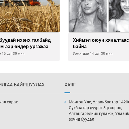
буудай ихэнх талбайд
Хиймэл оюун хяналтаас
см-ээр өндөр ургажээ
байна
 15 цаг 30 мин
Уржигдар 14 цаг 30 мин
ИЛГАА БАЙРШУУЛАХ
ХАЯГ
нал харах
Монгол Улс, Улаанбаатар 1420
Сүхбаатар дүүрэг 8-р хороо,
Алтангэрэлийн гудамж, Улаан
зочид буудал