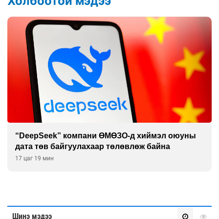
Холбоотой мэдээ
“DeepSeek” компани ӨМӨЗО-д хиймэл оюуны
дата төв байгуулахаар төлөвлөж байна
17 цаг 19 мин
Шинэ мэдээ