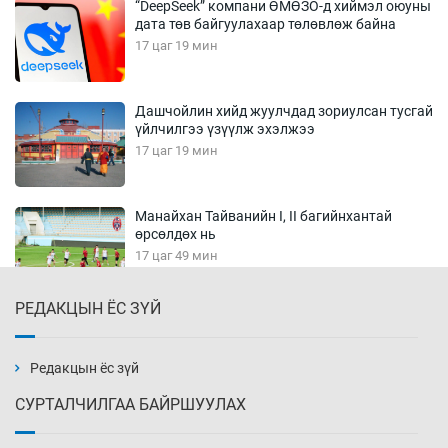
“DeepSeek” компани ӨМӨЗО-д хиймэл оюуны
дата төв байгуулахаар төлөвлөж байна
17 цаг 19 мин
Дашчойлин хийд жуулчдад зориулсан тусгай
үйлчилгээ үзүүлж эхэлжээ
17 цаг 19 мин
Манайхан Тайванийн I, II багийнхантай
өрсөлдөх нь
17 цаг 49 мин
РЕДАКЦЫН ЁС ЗҮЙ
Тарвага хууль бусаар агнах зөрчил
буурсангүй
18 цаг 19 мин
Редакцын ёс зүй
СУРТАЛЧИЛГАА БАЙРШУУЛАХ
Х.Улам-Өрнөх байр урагшилж, долоод
жагсжээ