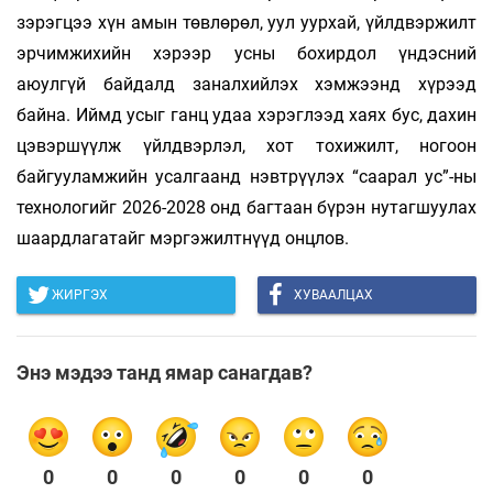
зэрэгцээ хүн амын төвлөрөл, уул уурхай, үйлдвэржилт
эрчимжихийн хэрээр усны бохирдол үндэсний
аюулгүй байдалд заналхийлэх хэмжээнд хүрээд
байна. Иймд усыг ганц удаа хэрэглээд хаях бус, дахин
цэвэршүүлж үйлдвэрлэл, хот тохижилт, ногоон
байгууламжийн усалгаанд нэвтрүүлэх “саарал ус”-ны
технологийг 2026-2028 онд багтаан бүрэн нутагшуулах
шаардлагатайг мэргэжилтнүүд онцлов.
ЖИРГЭХ
ХУВААЛЦАХ
Энэ мэдээ танд ямар санагдав?
0
0
0
0
0
0