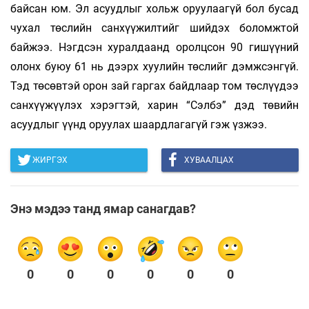
байсан юм. Эл асуудлыг хольж оруулаагүй бол бусад
чухал төслийн санхүүжилтийг шийдэх боломжтой
байжээ. Нэгдсэн хуралдаанд оролцсон 90 гишүүний
олонх буюу 61 нь дээрх хуулийн төслийг дэмжсэнгүй.
Тэд төсөвтэй орон зай гаргах байдлаар том төслүүдээ
санхүүжүүлэх хэрэгтэй, харин “Сэлбэ” дэд төвийн
асуудлыг үүнд оруулах шаардлагагүй гэж үзжээ.
ЖИРГЭХ
ХУВААЛЦАХ
Энэ мэдээ танд ямар санагдав?
0
0
0
0
0
0