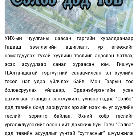
УИХ-ын чуулганы баасан гаргийн хуралдаанаар
Гадаад зээллэгийн ашиглалт, үр өгөөжийг
нэмэгдүүлэх тухай хуулийн төслийг эцэслэн батлах,
эсэх асуудлаар санал хураасан юм. Гишүүн
Н.Алтаншагай тэргүүтний санаачилсан эл хуулийн
төсөл нэг удаа үйлчлэх байв. Мөн Газрын тос
боловсруулах үйлдвэр, Эрдэнэбүрэнгийн усан
цахилгаан станцын санхүүжилт, үүнээс гадна “Сэлбэ”
дэд төвийн бонд зарцуулах эрхийг нээх нь уг хуулийн
төслийг зорилго байлаа. Эхний хоёр төслийг
үргэлжлүүлэхийг олон нийт дэмжиж буй. Гэвч “Сэлбэ”
дэд төвийн асуудлыг үүнтэй “хутгасныг” шүүмжилж