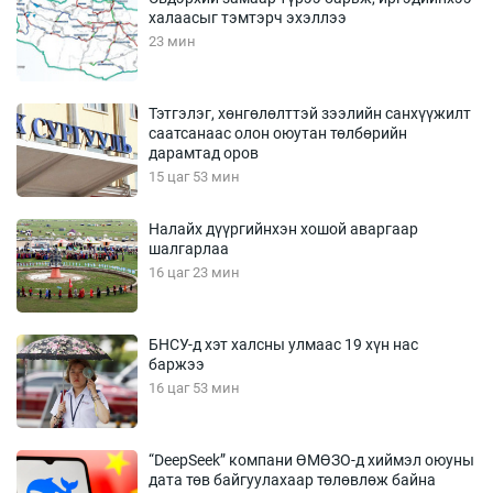
халаасыг тэмтэрч эхэллээ
23 мин
Тэтгэлэг, хөнгөлөлттэй зээлийн санхүүжилт
саатсанаас олон оюутан төлбөрийн
дарамтад оров
15 цаг 53 мин
Налайх дүүргийнхэн хошой аваргаар
шалгарлаа
16 цаг 23 мин
БНСУ-д хэт халсны улмаас 19 хүн нас
баржээ
16 цаг 53 мин
“DeepSeek” компани ӨМӨЗО-д хиймэл оюуны
дата төв байгуулахаар төлөвлөж байна