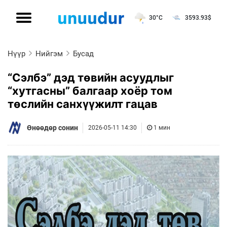
30°C
3593.93
$
Нүүр
Нийгэм
Бусад
“Сэлбэ” дэд төвийн асуудлыг
“хутгасны” балгаар хоёр том
төслийн санхүүжилт гацав
Өнөөдөр сонин
2026-05-11 14:30
1 мин