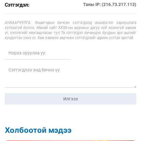
Сэтгэгдэл:
Таны IP: (216.73.217.113)
АНХААРУУЛГА: Уншигчдын бичсэн сэтгэгдэлд unuudur.mn хариуцлага
хүлээхгүй болно. Манай сайт ХХЗХ-ны журмын дагуу зүй зохисгүй зарим
үг, хэллэгийг хязгаарласан тул Та сэтгэгдэл бичихдээ бусдын эрх ашгийг
хүндэтгэн үзнэ үү. Хэм хэмжээ зөрчсөн сэтгэгдлийг админ устгах эрхтэй.
Илгээх
Холбоотой мэдээ