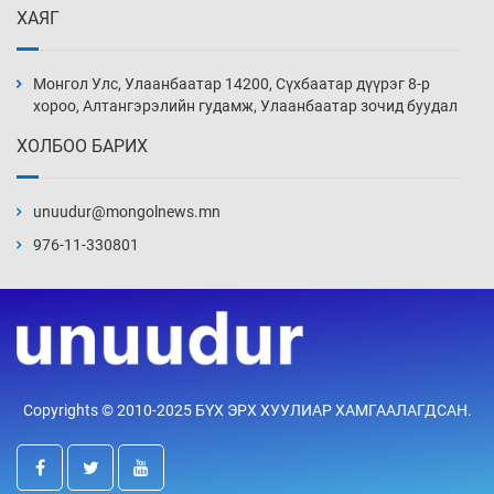
ХАЯГ
Ж.Лхагвабат өсвөр үеийнхний ДАШТ-ийг
дэнсэлнэ
Монгол Улс, Улаанбаатар 14200, Сүхбаатар дүүрэг 8-р
19 цаг 23 мин
хороо, Алтангэрэлийн гудамж, Улаанбаатар зочид буудал
ХОЛБОО БАРИХ
Иран тэсэж үлдсэн ч удаан хугацаанд хүнд
үеийг туулна
unuudur@mongolnews.mn
19 цаг 53 мин
976-11-330801
Боловсролын зээлийн сангаар гадаадад
суралцагчдын амьжиргааны зардлын
хэмжээг шинэчлэн тогтоох нь
20 цаг 23 мин
Монголын баг Абу Дабид медалийн хур
Copyrights © 2010-2025 БҮХ ЭРХ ХУУЛИАР ХАМГААЛАГДСАН.
буулгаж байна
20 цаг 53 мин