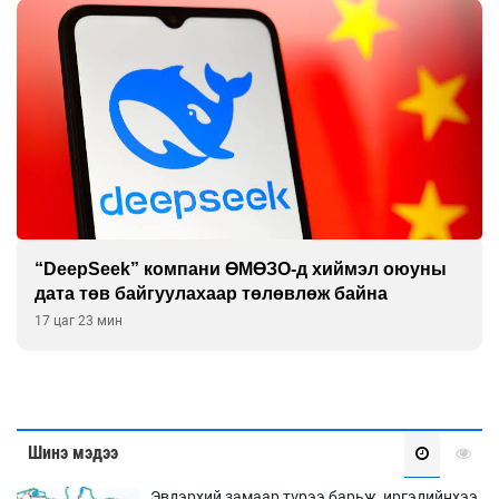
“DeepSeek” компани ӨМӨЗО-д хиймэл оюуны
дата төв байгуулахаар төлөвлөж байна
17 цаг 23 мин
Шинэ мэдээ
Эвдэрхий замаар түрээ барьж, иргэдийнхээ