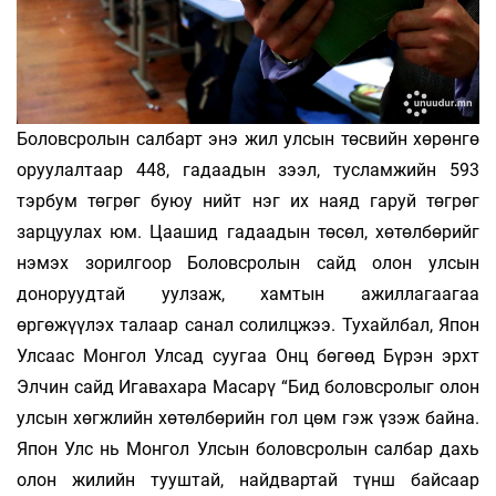
Боловсролын салбарт энэ жил улсын төсвийн хөрөнгө
оруулалтаар 448, гадаадын зээл, тусламжийн 593
тэрбум төгрөг буюу нийт нэг их наяд гаруй төгрөг
зарцуулах юм. Цаашид гадаадын төсөл, хөтөлбөрийг
нэмэх зорилгоор Боловсролын сайд олон улсын
доноруудтай уулзаж, хамтын ажиллагаагаа
өргөжүүлэх талаар санал солилцжээ. Тухайлбал, Япон
Улсаас Монгол Улсад суугаа Онц бөгөөд Бүрэн эрхт
Элчин сайд Игавахара Масарү “Бид боловсролыг олон
улсын хөгжлийн хөтөлбөрийн гол цөм гэж үзэж байна.
Япон Улс нь Монгол Улсын боловсролын салбар дахь
олон жилийн тууштай, найдвартай түнш байсаар