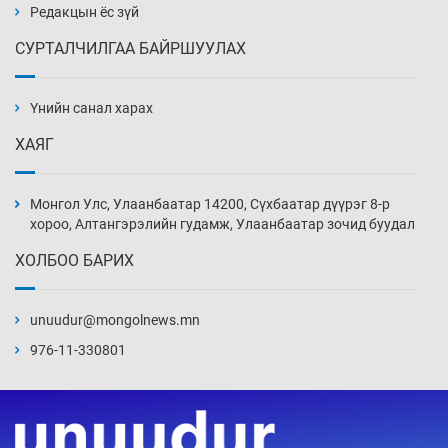
3 цаг 36 мин
Редакцын ёс зүй
СУРТАЛЧИЛГАА БАЙРШУУЛАХ
Аппликэйшн хөгжүүлэхийн оронд ажлаа хий,
Г.Дамдинням сайд аа
Үнийн санал харах
4 цаг 6 мин
ХАЯГ
Эвдэрхий замаар түрээ барьж, иргэдийнхээ
халаасыг тэмтэрч эхэллээ
Монгол Улс, Улаанбаатар 14200, Сүхбаатар дүүрэг 8-р
4 цаг 36 мин
хороо, Алтангэрэлийн гудамж, Улаанбаатар зочид буудал
ХОЛБОО БАРИХ
Тэтгэлэг, хөнгөлөлттэй зээлийн санхүүжилт
саатсанаас олон оюутан төлбөрийн
дарамтад оров
unuudur@mongolnews.mn
20 цаг 6 мин
976-11-330801
Налайх дүүргийнхэн хошой аваргаар
шалгарлаа
20 цаг 36 мин