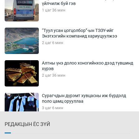
үйлчилж буй гэв
1 цаг 36 мин
“Туул усан цогцолбор”-ын ТЭЗҮ-ийг
Энэтхэгийн компанид хариуцуулжээ
2 цаг 6 мин
Алтны үнэ долоо хоногийнхоо дээд түвшинд
хүрэв
2 цаг 36 мин
Сурагчдын дүрэмт хувцасны иж бүрдэлд
поло цамц орууллаа
3 цаг 6 мин
РЕДАКЦЫН ЁС ЗҮЙ
Шинжлэх ухаанаа хөсөр хаясан улс
чадваргүй мэргэжилтнүүд л “үйлдвэрлэдэг”