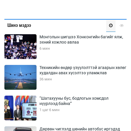
Шинэ мэдээ
Монголын шигшээ Хонконгийн багийг ялж,
эхний хожлоо авлаа
6 мин
Техникийн өндөр үзүүлэлттэй агаарын хөлөг
худалдан авах хүсэлтээ уламжлав
36 мин
“Шатахууны бус, бодлогын хомсдол
нүүрлээд байна”
1 цаг 6 мин
Дөрвөн чиглэлд шөнийн автобус иргэдэд