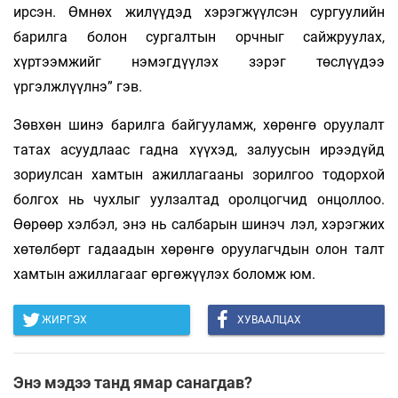
ирсэн. Өмнөх жилүүдэд хэрэгжүүлсэн сургуулийн
барилга болон сургалтын орчныг сайжруулах,
хүртээмжийг нэмэгдүүлэх зэрэг төслүүдээ
үргэлжлүүлнэ” гэв.
Зөвхөн шинэ барилга байгууламж, хөрөнгө оруулалт
татах асуудлаас гадна хүүхэд, залуусын ирээдүйд
зориулсан хамтын ажиллагааны зорилгоо тодорхой
болгох нь чухлыг уулзалтад оролцогчид онцоллоо.
Өөрөөр хэлбэл, энэ нь салбарын шинэч­ лэл, хэрэгжих
хөтөлбөрт гадаадын хөрөнгө оруулагчдын олон талт
хамтын ажиллагааг өргөжүүлэх боломж юм.
ЖИРГЭХ
ХУВААЛЦАХ
Энэ мэдээ танд ямар санагдав?