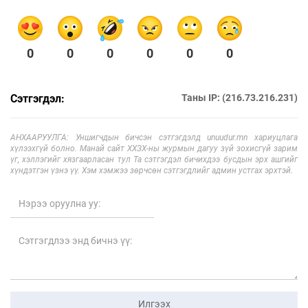
0
0
0
0
0
0
Сэтгэгдэл:
Таны IP: (216.73.216.231)
АНХААРУУЛГА: Уншигчдын бичсэн сэтгэгдэлд unuudur.mn хариуцлага
хүлээхгүй болно. Манай сайт ХХЗХ-ны журмын дагуу зүй зохисгүй зарим
үг, хэллэгийг хязгаарласан тул Та сэтгэгдэл бичихдээ бусдын эрх ашгийг
хүндэтгэн үзнэ үү. Хэм хэмжээ зөрчсөн сэтгэгдлийг админ устгах эрхтэй.
Илгээх