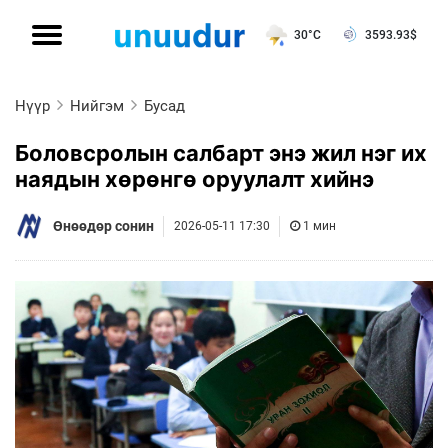
30°C
3593.93
$
Нүүр
Нийгэм
Бусад
Боловсролын салбарт энэ жил нэг их
наядын хөрөнгө оруулалт хийнэ
Өнөөдөр сонин
2026-05-11 17:30
1 мин