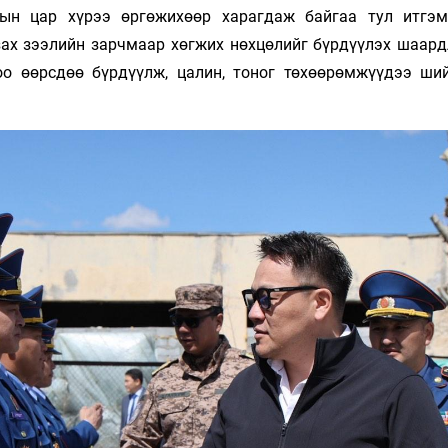
рын цар хүрээ өргөжихөөр харагдаж байгаа тул итгэ
 зах зээлийн зарчмаар хөгжих нөхцөлийг бүрдүүлэх шаард
оо өөрсдөө бүрдүүлж, цалин, тоног төхөөрөмжүүдээ ши