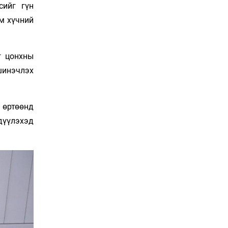
сийг гүн
Нөөцийн махны
худалдаа, борлуулалтыг
м хүчний
хянах систем нэвтрүүлнэ
23 цаг 54 мин
г цонхны
Эрүүл мэндээс бусад
салбарыг хэмнэлтийн
шинэчлэх
горимд шилжүүлэв
Өчигдөр 11 цаг 30 мин
 өртөөнд
16 төрлийн эмийг нэг эх
дүүлэхэд
үүсвэрээс худалдан авах
журам батлав
Өчигдөр 11 цаг 15 мин
Бүх төрлийн шатахууны
гаалийн татварыг
тэглэлээ
Өчигдөр 11 цаг 00 мин
Найман гол үерийн