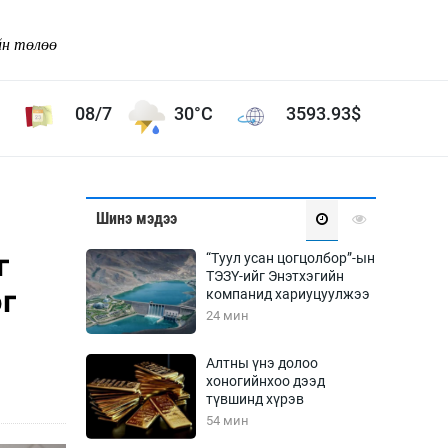
йн төлөө
08/7
30°C
3593.93
$
Соёл урлаг
Шинэ мэдээ
ой хөгжлийн зорилго -
Сонгодог урлаг
г
“Туул усан цогцолбор”-ын
Ардын урлаг
ТЭЗҮ-ийг Энэтхэгийн
эг
компанид хариуцуулжээ
Дүрслэх урлаг
24 мин
Өв соёл
таг
Кино урлаг
Алтны үнэ долоо
хоногийнхоо дээд
 орчин
Цирк
түвшинд хүрэв
ол
54 мин
Рок поп, хип хоп
энд