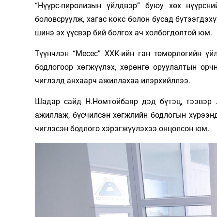
“Нүүрс-пиролизын үйлдвэр” буюу хөх нүүрсни
боловсруулж, хагас кокс болон бусад бүтээгдэх
шинэ эх үүсвэр бий болгох ач холбогдолтой юм.
Түүнчлэн “Месес” ХХК-ийн ган төмөрлөгийн үй
бодлогоор хөгжүүлэх, хөрөнгө оруулалтын орч
чиглэлд анхаарч ажиллахаа илэрхийллээ.
Шадар сайд Н.Номтойбаяр дэд бүтэц, тээвэр л
ажиллаж, бүсчилсэн хөгжлийн бодлогын хүрээн
чиглэсэн бодлого хэрэгжүүлэхээ онцолсон юм.