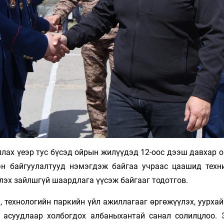
лах үеэр тус бүсэд ойрын жилүүдэд 12-оос дээш давхар о
н байгуулалтууд нэмэгдэж байгаа учраас цаашид техни
эх зайлшгүй шаардлага үүсэж байгааг тодотгов.
 технологийн паркийн үйл ажиллагааг өргөжүүлэх, уурхай
 асуудлаар холбогдох албаныхантай санал солилцлоо. 