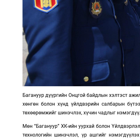
Багануур дүүргийн Онцгой байдлын хэлтэст ажил
хөнгөн болон хүнд үйлдвэрийн салбарын бүтээ
төхөөрөмжийг шинэчлэх, хүчин чадлыг нэмэгдүүл
Мөн “Багануур” ХК-ийн уурхай болон Үйлдвэрлэл,
технологийн шинэчлэл, үр ашгийг нэмэгдүүлэх