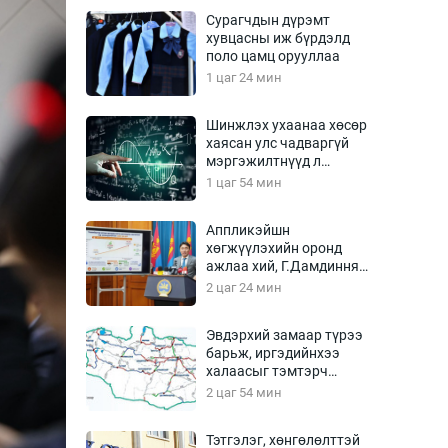
Урлагтай яриа
Сурагчдын дүрэмт
өрчил
хувцасны иж бүрдэлд
поло цамц орууллаа
энд-Эрхэм баян
1 цаг 24 мин
Шинжлэх ухаанаа хөсөр
хаясан улс чадваргүй
хүний үг
мэргэжилтнүүд л
“үйлдвэрлэдэг”
1 цаг 54 мин
Аппликэйшн
хөгжүүлэхийн оронд
ага
Бусад
ажлаа хий, Г.Дамдинням
сайд аа
2 цаг 24 мин
Фото
сурвалжлагч
Видео
Эвдэрхий замаар түрээ
Инфографик
барьж, иргэдийнхээ
халаасыг тэмтэрч
Санал асуулга
эхэллээ
2 цаг 54 мин
Тэтгэлэг, хөнгөлөлттэй