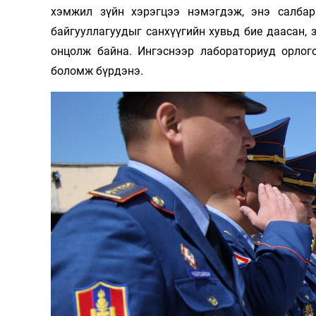
хэмжил зүйн хэрэгцээ нэмэгдэж, энэ салба
байгууллагуудыг санхүүгийн хувьд бие даасан,
онцолж байна. Ингэснээр лабораториуд орлог
боломж бүрдэнэ.