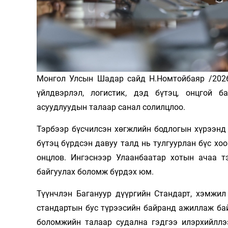
Олимп 2024
Монгол Улсын Шадар сайд Н.Номтойбаяр /2026.
үйлдвэрлэл, логистик, дэд бүтэц, онцгой б
асуудлуудын талаар санал солилцлоо.
Тэрбээр бүсчилсэн хөгжлийн бодлогын хүрээнд 
бүтэц бүрдсэн давуу талд нь тулгуурлан бүс хо
онцлов. Ингэснээр Улаанбаатар хотын ачаа тэ
байгуулах боломж бүрдэх юм.
Түүнчлэн Багануур дүүргийн Стандарт, хэмжил
стандартын бус түрээсийн байранд ажиллаж ба
боломжийн талаар судална гэдгээ илэрхийллээ