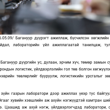
05.09/ Багануур дүүрэгт ажиллаж, бүсчилсэн хөгжлийн 
айдал, лабораторийн үйл ажиллагаатай танилцаж, ту
Багануур дүүргийн ус, дулаан, эрчим хүч, төмөр замын с
орондын логистик, үйлдвэрлэлийн гол төв болгон хөгжүүл
эврийн төвлөрлийг бууруулж, логистикийн урсгалыг зө
 зүйн газрын лаборатори дээр ажиллах үеэр тус байгуу
йгааг хувийн хэвшлийн аж ахуйн нэгжүүдтэй хамтран ши
. Цаашид аж ахуй нэгж, үйлдвэрлэгчдэд лаборатори, с