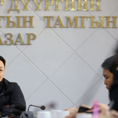
Ханш
Хэрэг з
Эрэлттэй мэдээ
Эрүүл м
Хууль ёс
Хүмүүс
Албаны 
Бусад
Life style
Ярилцл
Зөвлөгөө
Хоймор
Өнөөдрийн тухай
Уншигч-
өл