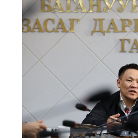
126-гийн НЭГ
Ертөнц
Спорт
Нийгэм
Бөх
Техник технологи
Сагсан бөмбөг
Шинжлэх ухаан
Хөлбөмбөг
Сонин хачин
Олимпын төрөл
Дэлхийн монгол
Тулааны спорт
Олимпын бус төр