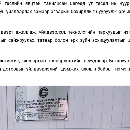
й төслийн явцтай танилцсан бөгөөд уг төсөл нь нүүр
үүн үйлдвэрлэх замаар агаарын бохирдлыг бууруулж, эрчи
лдвэрт ажиллаж, үйлдвэрлэл, технологийн паркуудыг нэ
ныг сайжруулах, татвар болон эрх зүйн зохицуулалтыг 
огистик, экспортын тээвэрлэлтийн асуудлаар Багануур
д дотоодын үйлдвэрлэлийг дэмжих, ажлын байрыг нэмэг