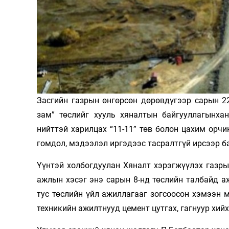
Олимп 2024
Засгийн газрын өнгөрсөн дөрөвдүгээр сарын 2
зам” төслийг хууль хяналтын байгууллагынхан
нийттэй харилцах “11-11” төв болон цахим орч
гомдол, мэдээлэл иргэдээс тасралтгүй ирсээр б
Үүнтэй холбогдуулан Хяналт хэрэгжүүлэх газры
ажлын хэсэг энэ сарын 8-нд төслийн талбайд 
тус төслийн үйл ажиллагааг зогсоосон хэмээн 
техникийн ажилт­­нууд цемент цутгах, гагнуур х