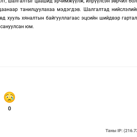
алт, шалгалтыг цаашид эрчимжүүлж, илрүүлсэн зөрчил бол
даанаар танилцуулахаа мэдэгдэв. Шалгалтад нийслэли
өд хууль хяналтын байгууллагаас эцсийн шийдвэр гартал
 сануулсан юм.
0
Таны IP: (216.7