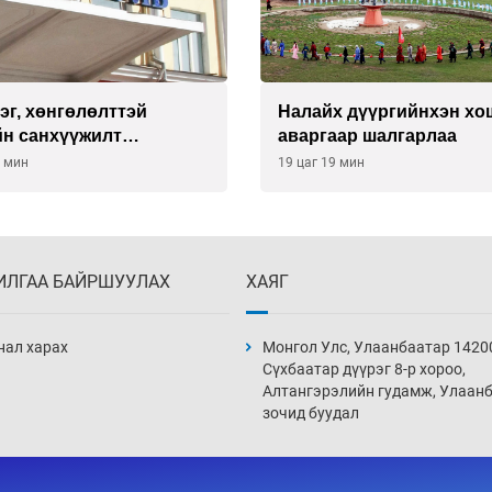
эг, хөнгөлөлттэй
Налайх дүүргийнхэн хо
йн санхүүжилт
аваргаар шалгарлаа
анаас олон оюутан
9 мин
19 цаг 19 мин
рийн дарамтад оров
ИЛГАА БАЙРШУУЛАХ
ХАЯГ
нал харах
Монгол Улс, Улаанбаатар 1420
Сүхбаатар дүүрэг 8-р хороо,
Алтангэрэлийн гудамж, Улаан
зочид буудал