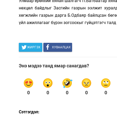
Улмаар ерөнхий хянан шалгагч П.Батбаатар хян
нөхцөл байдлыг Засгийн газрын ээлжит хурал
хөгжлийн газрын дарга Б.Одбаяр байлцсан бөгө
үйл ажиллагааг бүрэн зогсоохыг гүйцэтгэгч талд
ЖИРГЭХ
ХУВААЛЦАХ
Энэ мэдээ танд ямар санагдав?
0
0
0
0
0
Сэтгэгдэл: