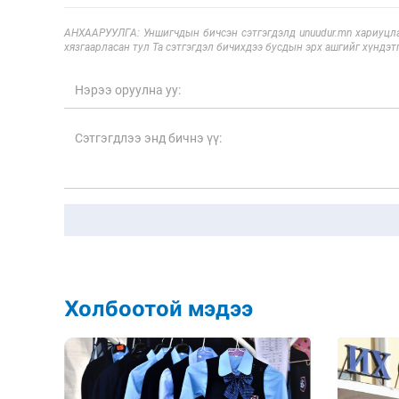
АНХААРУУЛГА: Уншигчдын бичсэн сэтгэгдэлд unuudur.mn хариуцла
хязгаарласан тул Та сэтгэгдэл бичихдээ бусдын эрх ашгийг хүндэтг
Холбоотой мэдээ