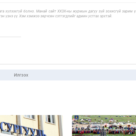
га хүлээхгүй болно. Манай сайт ХХЗХ-ны журмын дагуу зүй зохисгүй зарим үг
эн үзнэ үү. Хэм хэмжээ зөрчсөн сэтгэгдлийг админ устгах эрхтэй.
Илгээх