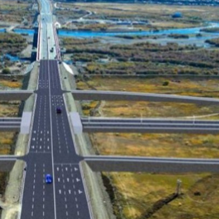
Ханш
Хэрэг з
Эрэлттэй мэдээ
Эрүүл м
Хууль ёс
Хүмүүс
Албаны 
Бусад
Life style
Ярилцл
Зөвлөгөө
Хоймор
Өнөөдрийн тухай
Уншигч-
өл