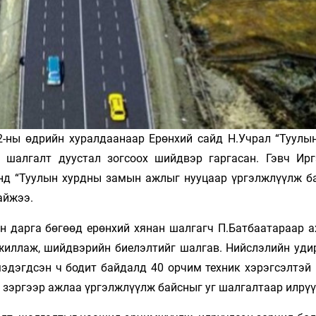
2-ны өдрийн хуралдаанаар Ерөнхий сайд Н.Учрал “Туулы
 шалгалт дуустал зогсоох шийдвэр гаргасан. Гэвч Ирг
инд “Туулын хурдны замын ажлыг нууцаар үргэлжлүүлж ба
айжээ.
н дарга бөгөөд ерөнхий хянан шалгагч П.Батбаатараар а
ажиллаж, шийдвэрийн биелэлтийг шалгав. Нийслэлийн уди
мэдэгдсэн ч бодит байдалд 40 орчим техник хэрэгсэлтэй 
ийх зэргээр ажлаа үргэлжлүүлж байсныг уг шалгалтаар илрү