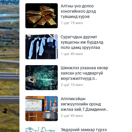
Урлагтай яриа
Алтны үнэ долоо
өрчил
хоногийнхоо дээд
түвшинд хүрэв
энд-Эрхэм баян
1 цаг 19 мин
Сурагчдын дүрэмт
хувцасны иж бүрдэлд
хүний үг
поло цамц орууллаа
1 цаг 49 мин
Шинжлэх ухаанаа хөсөр
хаясан улс чадваргүй
ага
Бусад
мэргэжилтнүүд л
“үйлдвэрлэдэг”
2 цаг 19 мин
Фото
сурвалжлагч
Видео
Аппликэйшн
Инфографик
хөгжүүлэхийн оронд
ажлаа хий, Г.Дамдинням
Санал асуулга
сайд аа
2 цаг 49 мин
Эвдэрхий замаар түрээ