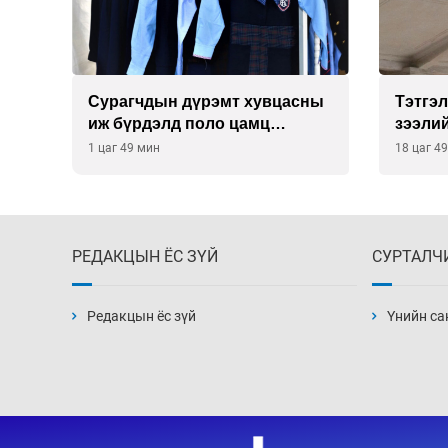
Сурагчдын дүрэмт хувцасны
Тэтгэл
д
иж бүрдэлд поло цамц
зээли
орууллаа
саатс
1 цаг 49 мин
18 цаг 4
төлбө
РЕДАКЦЫН ЁС ЗҮЙ
СУРТАЛЧ
Редакцын ёс зүй
Үнийн са