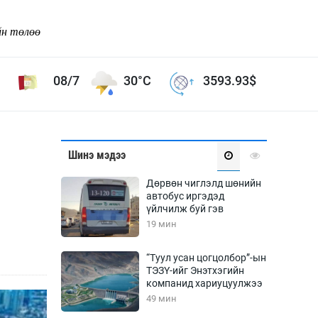
йн төлөө
08/7
30°C
3593.93
$
Соёл урлаг
Шинэ мэдээ
ой хөгжлийн зорилго -
Сонгодог урлаг
Дөрвөн чиглэлд шөнийн
Ардын урлаг
автобус иргэдэд
үйлчилж буй гэв
Дүрслэх урлаг
19 мин
Өв соёл
таг
Кино урлаг
“Туул усан цогцолбор”-ын
ТЭЗҮ-ийг Энэтхэгийн
 орчин
Цирк
компанид хариуцуулжээ
ол
49 мин
Рок поп, хип хоп
энд