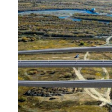
126-гийн НЭГ
Ертөнц
Спорт
Нийгэм
Бөх
Техник технологи
Сагсан бөмбөг
Шинжлэх ухаан
Хөлбөмбөг
Сонин хачин
Олимпын төрөл
Дэлхийн монгол
Тулааны спорт
Олимпын бус төр