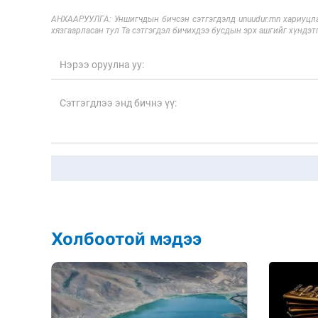
АНХААРУУЛГА: Уншигчдын бичсэн сэтгэгдэлд unuudur.mn хариуцла
хязгаарласан тул Та сэтгэгдэл бичихдээ бусдын эрх ашгийг хүндэтг
Холбоотой мэдээ