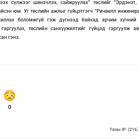
ээх сүлжээг шинэчлэх, сайжруулах” төслийг “Эрдэнэт,
йсэн юм. Уг төслийн ажлыг гүйцэтгэгч “Ричвелл инженери
жиллах боломжгүй гэж дүгнээд байхад эрчим хүчний 
гаргуулах, төслийн санхүүжилтийг гүйцэд гаргуулж а
ан гэнэ.
0
Таны IP: (216.