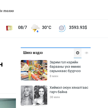
йн төлөө
08/7
30°C
3593.93
$
Соёл урлаг
Шинэ мэдээ
ой хөгжлийн зорилго -
Сонгодог урлаг
н
Зарим гол нэрийн
Ардын урлаг
барааны үнэ өмнөх
сарынхаас буурчээ
Дүрслэх урлаг
8 мин
Өв соёл
таг
Кино урлаг
Хиймэл оюун хяналтаас
гарч байна
 орчин
Цирк
38 мин
ол
Рок поп, хип хоп
энд