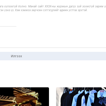
га хүлээхгүй болно. Манай сайт ХХЗХ-ны журмын дагуу зүй зохисгүй зарим үг
эн үзнэ үү. Хэм хэмжээ зөрчсөн сэтгэгдлийг админ устгах эрхтэй.
Илгээх