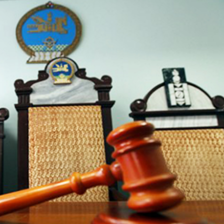
Ханш
Хэрэг з
Эрэлттэй мэдээ
Эрүүл м
Хууль ёс
Хүмүүс
Албаны 
Бусад
Life style
Ярилцл
Зөвлөгөө
Хоймор
Өнөөдрийн тухай
Уншигч-
өл