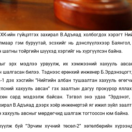
ӨХК-ийн гүйцэтгэх захирал В.Адъяад холбогдох хэрэгт Ни
маар гэм буруутай, эсэхийг нь дэнслүүлэхээр Баянгол, 
 шатны тойргийн шүүхэд хэргийг нь хүргүүлсэн байна.
ыг эрх мэдлээ урвуулж, их хэмжээний хахууль авса
 шалгасан билээ. Тэднээс ерөнхий инженер Б.Эрдэнэцогт,
4-1 дэх хэсгийн “Нийтийн албан тушаалтан хахууль өгөгч
лсний хахууль авсан” гэх заалтын дагуу прокурор яллах
сөн сард мэдээлж байсан. Тэгвэл энэ удаа “Эрдэнэт,
хирал В.Адъяад дээрх хоёр инженертэй яг ижил зүйл заал
йн хахууль авсныг мөрдөгчид шалгаж тогтоосон юм байна.
үүлж буй “Эрчим хүчний төсөл-2” хөтөлбөрийн хүрээн