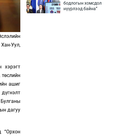
бодлогын хомсдол
нүүрлээд байна”
2 цаг 38 мин
Дөрвөн чиглэлд шөнийн
автобус иргэдэд
йслэлийн
үйлчилж буй гэв
Хан-Уул,
3 цаг 8 мин
“Туул усан цогцолбор”-ын
н хэрэгт
ТЭЗҮ-ийг Энэтхэгийн
компанид хариуцуулжээ
 төслийн
3 цаг 38 мин
ийн ашиг
 дүгнэлт
Алтны үнэ долоо
хоногийнхоо дээд
 Булганы
түвшинд хүрэв
тын дагуу
4 цаг 8 мин
Сурагчдын дүрэмт
д “Орхон
хувцасны иж бүрдэлд