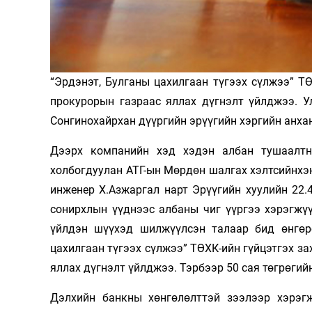
Олимп 2024
“Эрдэнэт, Булганы цахилгаан түгээх сүлжээ” Т
прокурорын газраас яллах дүгнэлт үйлджээ. Ул
Сонгинохайрхан дүүргийн эрүүгийн хэргийн анхан
Дээрх компанийн хэд хэдэн албан тушаалтн
холбогдуулан АТГ-ын Мөрдөн шалгах хэлтсийнхэн
инженер Х.Азжаргал нарт Эрүүгийн хуулийн 22.
сонирхлын үүднээс албаны чиг үүргээ хэрэгжүү
үйлдэн шүүхэд шилжүүлсэн талаар бид өнгөр
цахилгаан түгээх сүлжээ” ТӨХК-ийн гүйцэтгэх за
яллах дүгнэлт үйлджээ. Тэрбээр 50 сая төгрөги
Дэлхийн банкны хөнгөлөлттэй зээлээр хэрэгж