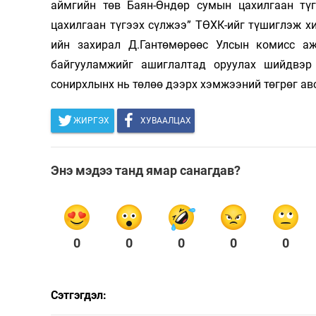
аймгийн төв Баян-Өндөр сумын цахилгаан түг
цахилгаан түгээх сүлжээ” ТӨХК-ийг түшиглэж хи
ийн захирал Д.Гантөмөрөөс Улсын комисс а
байгууламжийг ашиглалтад оруулах шийдвэр 
сонирхлынх нь төлөө дээрх хэмжээний төгрөг авс
ЖИРГЭХ
ХУВААЛЦАХ
Энэ мэдээ танд ямар санагдав?
0
0
0
0
0
Сэтгэгдэл: