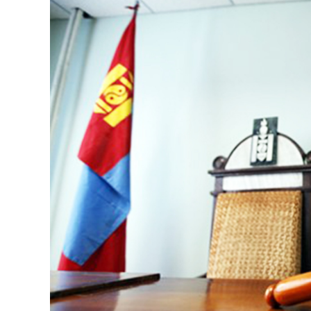
126-гийн НЭГ
Ертөнц
Спорт
Нийгэм
Бөх
Техник технологи
Сагсан бөмбөг
Шинжлэх ухаан
Хөлбөмбөг
Сонин хачин
Олимпын төрөл
Дэлхийн монгол
Тулааны спорт
Олимпын бус төр