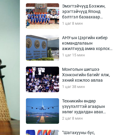
Урлагтай яриа
Эмэгтэйчүүд Бээжин,
өрчил
эрэгтэйчүүд Японд
бэлтгэл базаахаар
энд-Эрхэм баян
хилийн дээс алхлаа
1 цаг 8 мин
АНУ-ын Цэргийн кибер
командлалаын
хүний үг
ажилтнууд амиа хорлох
явдал эрс нэмэгджээ
1 цаг 15 мин
Монголын шигшээ
Хонконгийн багийг ялж,
ага
Бусад
эхний хожлоо авлаа
1 цаг 38 мин
Фото
сурвалжлагч
Видео
Техникийн өндөр
Инфографик
үзүүлэлттэй агаарын
хөлөг худалдан авах
Санал асуулга
хүсэлтээ уламжлав
2 цаг 8 мин
“Шатахууны бус,