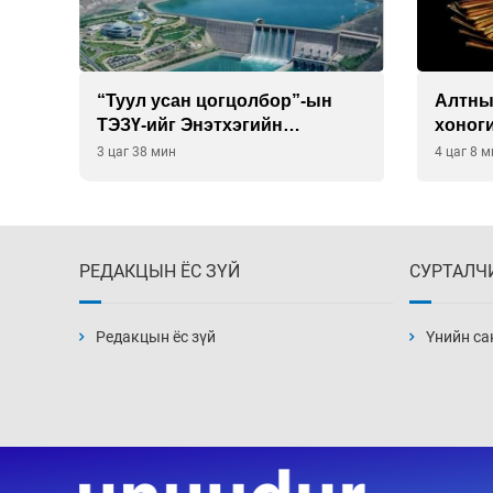
“Туул усан цогцолбор”-ын
Алтны
буй
ТЭЗҮ-ийг Энэтхэгийн
хоног
компанид хариуцуулжээ
хүрэв
3 цаг 38 мин
4 цаг 8 м
РЕДАКЦЫН ЁС ЗҮЙ
СУРТАЛЧ
Редакцын ёс зүй
Үнийн са