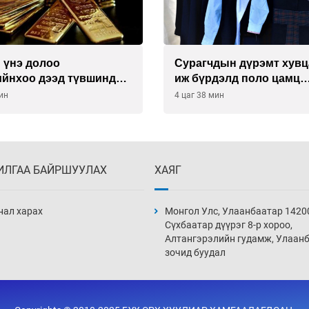
 үнэ долоо
Сурагчдын дүрэмт хув
ийнхоо дээд түвшинд
иж бүрдэлд поло цамц
орууллаа
ин
4 цаг 38 мин
ИЛГАА БАЙРШУУЛАХ
ХАЯГ
нал харах
Монгол Улс, Улаанбаатар 1420
Сүхбаатар дүүрэг 8-р хороо,
Алтангэрэлийн гудамж, Улаан
зочид буудал