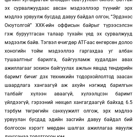
эх сурвалжуудаас авсан мэдээллээр түүнийг эрх
мэдлээ урвуулж бусдад давуу байдал олгон, “Эрдэнэс
Оюутолгой” ХХК-ийн оффисын байрыг түрээсэлсэн
гэж буруутгасан талаар тухайн үед эх сурвалжууд
мэдээлж байв. Тэгвэл өчигдөр АТГ-аас өнгөрсөн долоо
хоногийн тойм мэдээллээ гаргахдаа уг албан
тушаалтныг барилга, байгууламж худалдан авах
ажиллагааг зохион байгуулах ажлын явцад тендерийн
баримт бичиг дэх техникийн тодорхойлолтод заасан
шаардлага хангаагүй аж ахуйн нэгжид барилгын
талбайг хүлээн аваагүй, хүлээлцсэн баримт
үйлдээгүй, гэрээний нөхцөл хангагдаагүй байхад 6.5
тэрбум төгрөгийн санхүүжилт олгож, эрх мэдлээ
урвуулан бусдад эдийн засгийн давуу байдал бий
болгосон хэрэгт мөрдөн шалгах ажиллагаа явуулж
дууссанаа тодотгосон юм.