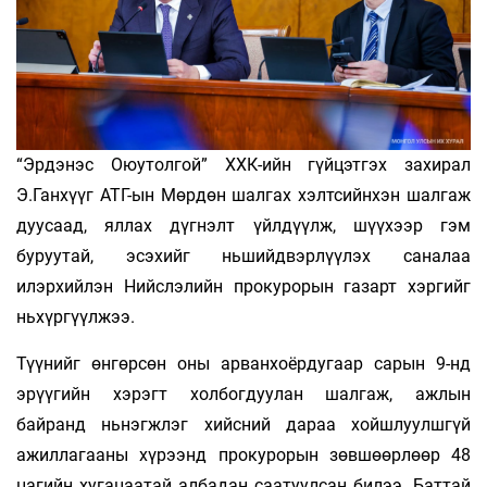
“Эрдэнэс Оюутолгой” ХХК-ийн гүйцэтгэх захирал
Э.Ганхүүг АТГ-ын Мөрдөн шалгах хэлтсийнхэн шалгаж
дуусаад, яллах дүгнэлт үйлдүүлж, шүүхээр гэм
буруутай, эсэхийг ньшийдвэрлүүлэх саналаа
илэрхийлэн Нийслэлийн прокурорын газарт хэргийг
ньхүргүүлжээ.
Түүнийг өнгөрсөн оны арванхоёрдугаар сарын 9-нд
эрүүгийн хэрэгт холбогдуулан шалгаж, ажлын
байранд ньнэгжлэг хийсний дараа хойшлуулшгүй
ажиллагааны хүрээнд прокурорын зөвшөөрлөөр 48
цагийн хугацаатай албадан саатуулсан билээ. Баттай