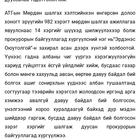
АТГ-ын Мөрдөн шалгах хэлтсийнхэн өнгөрсөн долоо
хоногт эрүүгийн 982 хэрэгт мөрдөн шалгах ажиллагаа
явуулснаас 14 хэргийг шүүхэд шилжүүлэхээр болж
прокурорын байгууллагад хүргүүлсний нэг нь“Эрдэнэс
Оюутолгой”-н захирал асан дээрх хүнтэй холбоотой.
Үүнээс гадна албаны чиг үүргээ хэрэгжүүлээгүйн
хариуд гүйцэтгэх ёсгүй үйлдлийг хийж, бусдаас газар
болон мөнгө хахуульд авсан, өөртөө давуу байдал бий
болгох ашиг сонирхлын үүднээс албан тушаалтанд
согтуугаар тээврийн хэрэгсэл жолоодсон иргэнд арга
хэмжээ авалгүй давуу байдал бий болгосон,
үнэлгээний хороо хуралдаагүй байхад дур мэдэн
шийдвэр гаргаж, бусдад давуу байдал бий болгосон
зэрэг хэргийг шалгаж дуусан прокурорын
байгууллагад хүргүүлжээ.