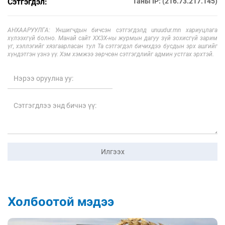
Сэтгэгдэл:
Таны IP: (216.73.217.145)
АНХААРУУЛГА: Уншигчдын бичсэн сэтгэгдэлд unuudur.mn хариуцлага
хүлээхгүй болно. Манай сайт ХХЗХ-ны журмын дагуу зүй зохисгүй зарим
үг, хэллэгийг хязгаарласан тул Та сэтгэгдэл бичихдээ бусдын эрх ашгийг
хүндэтгэн үзнэ үү. Хэм хэмжээ зөрчсөн сэтгэгдлийг админ устгах эрхтэй.
Илгээх
Холбоотой мэдээ