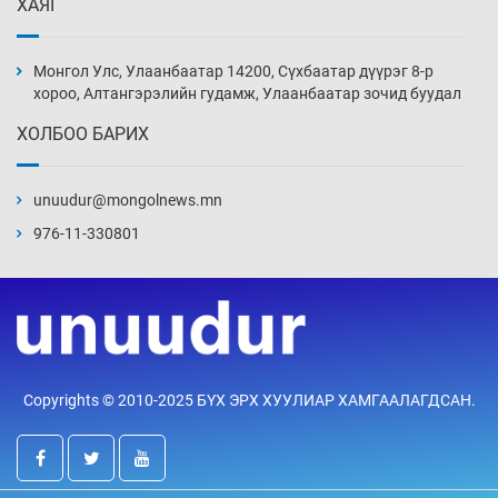
ХАЯГ
Монголын шигшээ Хонконгийн багийг ялж,
эхний хожлоо авлаа
Монгол Улс, Улаанбаатар 14200, Сүхбаатар дүүрэг 8-р
Уржигдар 13 цаг 30 мин
хороо, Алтангэрэлийн гудамж, Улаанбаатар зочид буудал
ХОЛБОО БАРИХ
Техникийн өндөр үзүүлэлттэй агаарын хөлөг
худалдан авах хүсэлтээ уламжлав
unuudur@mongolnews.mn
Уржигдар 13 цаг 00 мин
976-11-330801
“Шатахууны бус, бодлогын хомсдол
нүүрлээд байна”
Уржигдар 12 цаг 30 мин
Дөрвөн чиглэлд шөнийн автобус иргэдэд
Copyrights © 2010-2025 БҮХ ЭРХ ХУУЛИАР ХАМГААЛАГДСАН.
үйлчилж буй гэв
Уржигдар 12 цаг 00 мин