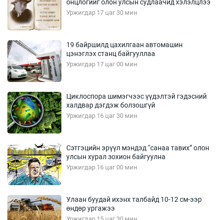
онцлогийг олон улсын судлаачид хэлэлцлээ
Уржигдар 17 цаг 30 мин
19 байршилд цахилгаан автомашин
цэнэглэх станц байгууллаа
Уржигдар 17 цаг 00 мин
Циклоспора шимэгчээс үүдэлтэй гэдэсний
халдвар дэгдэж болзошгүй
Уржигдар 16 цаг 30 мин
Сэтгэцийн эрүүл мэндэд “санаа тавих” олон
улсын хурал зохион байгуулна
Уржигдар 16 цаг 00 мин
Улаан буудай ихэнх талбайд 10-12 см-ээр
өндөр ургажээ
Уржигдар 15 цаг 30 мин