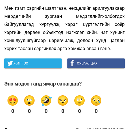
Мөн гэмт хэргийн шалтгаан, нөхцөлийг арилгуулахаар
мөрдөгчийн зургаан мэдэгдлийгхолбогдох
байгууллагад хүргүүлж, хэрэг бүртгэлтийн хоёр
хэргийн дөрвөн объектод нэгжлэг хийн, нэг хүнийг
хойшлуулшгүйгээр баривчилж, долоон хүнд цагдан
хорих таслан сэргийлэх арга хэмжээ авсан гэнэ.
ЖИРГЭХ
ХУВААЛЦАХ
Энэ мэдээ танд ямар санагдав?
0
0
0
0
0
0