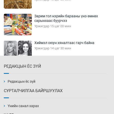
Зарим гол нэрийн барааны үнэ өмнөх
сарынхаас буурчээ
Уржигдар 15 цаг 00 мин
Хиймэл оюун хяналтаас гарч байна
Уржигдар 14 цаг 30 мин
РЕДАКЦЫН ЁС ЗҮЙ
Эмэгтэйчүүд Бээжин, эрэгтэйчүүд Японд
бэлтгэл базаахаар хилийн дээс алхлаа
Уржигдар 14 цаг 00 мин
Редакцын ёс зүй
СУРТАЛЧИЛГАА БАЙРШУУЛАХ
АНУ-ын Цэргийн кибер командлалаын
ажилтнууд амиа хорлох явдал эрс
нэмэгджээ
Үнийн санал харах
Уржигдар 13 цаг 52 мин