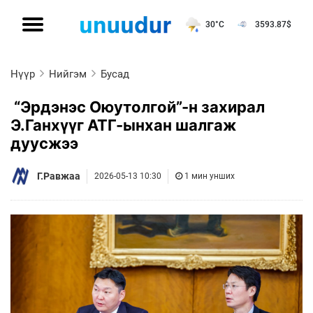
30°C
3593.87
$
Нүүр
Нийгэм
Бусад
“Эрдэнэс Оюутолгой”-н захирал
Э.Ганхүүг АТГ-ынхан шалгаж
дуусжээ
Г.Равжаа
2026-05-13 10:30
1 мин унших