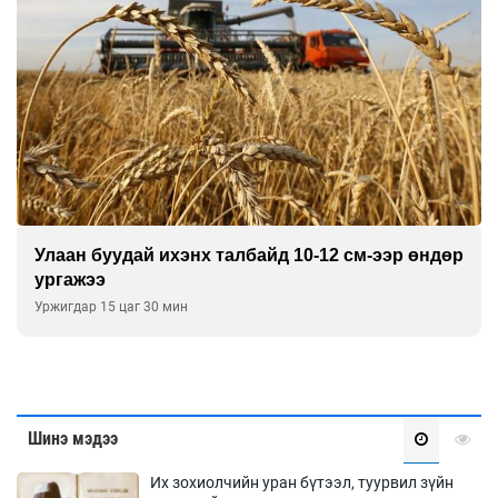
Улаан буудай ихэнх талбайд 10-12 см-ээр өндөр
ургажээ
Уржигдар 15 цаг 30 мин
Шинэ мэдээ
Их зохиолчийн уран бүтээл, туурвил зүйн