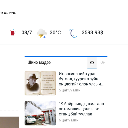
йн төлөө
08/7
30°C
3593.93
$
Соёл урлаг
Шинэ мэдээ
ой хөгжлийн зорилго -
Сонгодог урлаг
Их зохиолчийн уран
Ардын урлаг
бүтээл, туурвил зүйн
онцлогийг олон улсын
Дүрслэх урлаг
судлаачид хэлэлцлээ
5 цаг 39 мин
Өв соёл
таг
Кино урлаг
19 байршилд цахилгаан
автомашин цэнэглэх
 орчин
Цирк
станц байгууллаа
ол
6 цаг 9 мин
Рок поп, хип хоп
энд