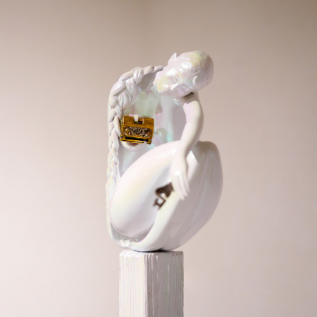
Ханш
Хэрэг з
Эрэлттэй мэдээ
Эрүүл м
Хууль ёс
Хүмүүс
Албаны 
Бусад
Life style
Ярилцл
Зөвлөгөө
Хоймор
Өнөөдрийн тухай
Уншигч-
өл