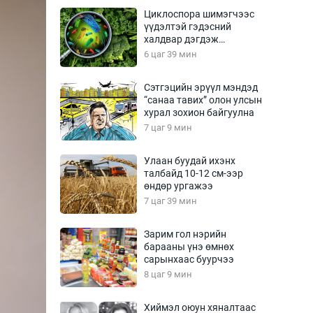
Урлагтай яриа
Циклоспора шимэгчээс
өрчил
үүдэлтэй гэдэсний
халдвар дэгдэж
энд-Эрхэм баян
болзошгүй
6 цаг 39 мин
Сэтгэцийн эрүүл мэндэд
“санаа тавих” олон улсын
хүний үг
хурал зохион байгуулна
7 цаг 9 мин
Улаан буудай ихэнх
талбайд 10-12 см-ээр
ага
Бусад
өндөр ургажээ
7 цаг 39 мин
Фото
сурвалжлагч
Видео
Зарим гол нэрийн
Инфографик
барааны үнэ өмнөх
сарынхаас буурчээ
Санал асуулга
8 цаг 9 мин
Хиймэл оюун хяналтаас