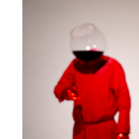
126-гийн НЭГ
Ертөнц
Спорт
Нийгэм
Бөх
Техник технологи
Сагсан бөмбөг
Шинжлэх ухаан
Хөлбөмбөг
Сонин хачин
Олимпын төрөл
Дэлхийн монгол
Тулааны спорт
Олимпын бус төр