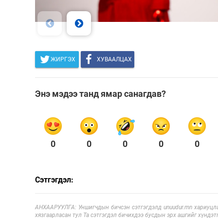
ЖИРГЭХ
ХУВААЛЦАХ
Энэ мэдээ танд ямар санагдав?
0
0
0
0
0
Сэтгэгдэл:
АНХААРУУЛГА: Уншигчдын бичсэн сэтгэгдэлд unuudur.mn хариуцла
хязгаарласан тул Та сэтгэгдэл бичихдээ бусдын эрх ашгийг хүндэтг