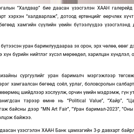
галын “Халдвар” бие даасан үзэсгэлэн ХААН галерейд
арт хэрхэн “халдварлаж”, дотоод ертөнцийг өөрчлөх хүчт
бөгөөд хамгийн сүүлийн үеийн бүтээлүүдээ үзэсгэлэнд 
 бүтээсэн уран баримлуудаараа эх орон, эрх чөлөө, өвөг д
э хүн бүрийн нийтлэг хүсэл мөрөөдөл, харилцан хүндлэл,
дизайны сургуулийг уран барималч мэргэжлээр төгсөж
рэг хамгаалсан бөгөөд соёл, урлаг, боловсролын салбарт
өвөрмөц шийдлээр хослуулж, орчин үеийн мэдрэмж, гүн ут
игдсан тэрээр өмнө нь “Political Value”, “Хайр”, “Ца
аж байсны дээр “MN Art Fair”, “Уран баримал-2023”, “Он
олцож байжээ.
даасан үзэсгэлэн ХААН Банк цамхагийн 3-р давхарт байр