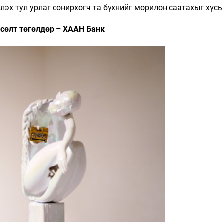
лэх тул урлаг сонирхогч та бүхнийг морилон саатахыг хүсь
сөлт төгөлдөр – ХААН Банк