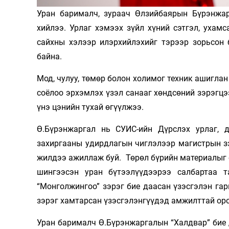
Уран барималч, зураач Өлзийбаярын Бүрэнжар
Олимп 2024
хийлээ. Урлаг хэмээх зүйл хүний сэтгэл, ухамс
сайхны хэлээр илэрхийлэхийг тэрээр зорьсон 
байна.
Мод, чулуу, төмөр болон холимог техник ашиглан
соёлоо эрхэмлэх үзэл санааг хөндсөний зэрэгцэ
үнэ цэнийн тухай өгүүлжээ.
Ө.Бүрэнжаргал нь СУИС-ийн Дүрслэх урлаг, 
захиргааны удирдлагын чиглэлээр магистрын зэ
жилдээ ажиллаж буй. Төрөл бүрийн материалыг 
шингээсэн уран бүтээлүүдээрээ салбартаа тан
“Монголжингоо” зэрэг бие даасан үзэсгэлэн гарг
зэрэг хамтарсан үзэсгэлэнгүүдэд амжилттай ор
Уран барималч Ө.Бүрэнжаргалын “Халдвар” бие 