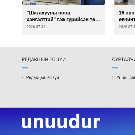
т
“Шатахууны нөөц
16 ор
хангалттай” гэж гүрийсэн төр
өвчин
эцэстээ үнэнд гүйцэгдэв
шинэ с
2026-07-31
2026-07-
РЕДАКЦЫН ЁС ЗҮЙ
СУРТАЛЧ
Редакцын ёс зүй
Үнийн са