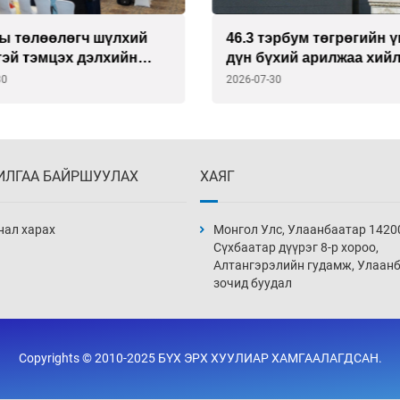
ны төлөөлөгч шүлхий
46.3 тэрбум төгрөгийн 
тэй тэмцэх дэлхийн
дүн бүхий арилжаа хий
тратегийг хэлэлцэх нь
30
2026-07-30
ИЛГАА БАЙРШУУЛАХ
ХАЯГ
нал харах
Монгол Улс, Улаанбаатар 1420
Сүхбаатар дүүрэг 8-р хороо,
Алтангэрэлийн гудамж, Улаан
зочид буудал
Copyrights © 2010-2025 БҮХ ЭРХ ХУУЛИАР ХАМГААЛАГДСАН.