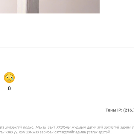
0
Таны IP: (216.
га хүлээхгүй болно. Манай сайт ХХЗХ-ны журмын дагуу зүй зохисгүй зарим үг
эн үзнэ үү. Хэм хэмжээ зөрчсөн сэтгэгдлийг админ устгах эрхтэй.