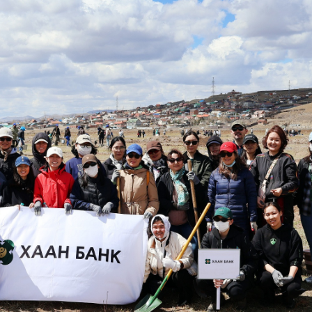
Ханш
Хэрэг з
Эрэлттэй мэдээ
Эрүүл м
Хууль ёс
Хүмүүс
Албаны 
Бусад
Life style
Ярилцл
Зөвлөгөө
Хоймор
Өнөөдрийн тухай
Уншигч-
өл