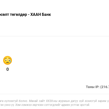
сөлт төгөлдөр - ХААН Банк
0
Таны IP: (216.
га хүлээхгүй болно. Манай сайт ХХЗХ-ны журмын дагуу зүй зохисгүй зарим үг
эн үзнэ үү. Хэм хэмжээ зөрчсөн сэтгэгдлийг админ устгах эрхтэй.