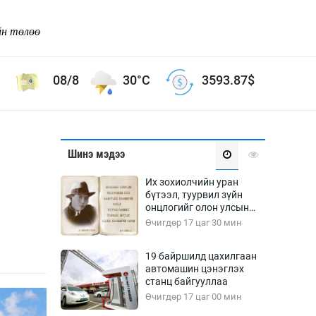
йн төлөө
08/8
30°C
3593.87
$
Соёл урлаг
Шинэ мэдээ
ой хөгжлийн зорилго -
Сонгодог урлаг
Их зохиолчийн уран
Ардын урлаг
бүтээл, туурвил зүйн
онцлогийг олон улсын
Дүрслэх урлаг
судлаачид хэлэлцлээ
Өчигдөр 17 цаг 30 мин
Өв соёл
таг
Кино урлаг
19 байршилд цахилгаан
автомашин цэнэглэх
 орчин
Цирк
станц байгууллаа
ол
Өчигдөр 17 цаг 00 мин
Рок поп, хип хоп
энд