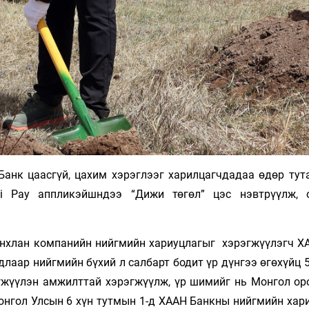
Банк цаасгүй, цахим хэрэглээг харилцагчдадаа өдөр тут
i Pay аппликэйшндээ “Дижи төгөл” цэс нэвтрүүлж, 
анхлан компанийн нийгмийн хариуцлагыг хэрэгжүүлэгч Х
длаар нийгмийн бүхий л салбарт бодит үр дүнгээ өгөхүйц 
хүүжүүлэн амжилттай хэрэгжүүлж, үр шимийг нь Монгол ор
Монгол Улсын 6 хүн тутмын 1-д ХААН Банкны нийгмийн хар