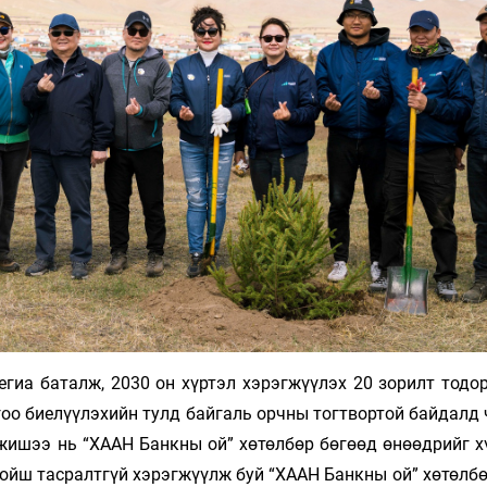
егиа баталж, 2030 он хүртэл хэрэгжүүлэх 20 зорилт тодо
гоо биелүүлэхийн тулд байгаль орчны тогтвортой байдалд
жишээ нь “ХААН Банкны ой” хөтөлбөр бөгөөд өнөөдрийг хү
хойш тасралтгүй хэрэгжүүлж буй “ХААН Банкны ой” хөтөлб