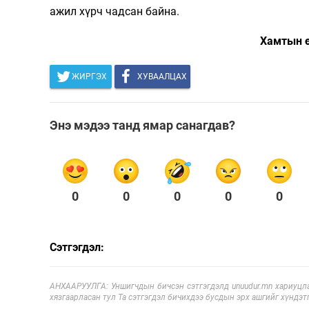
ажил хүрч чадсан байна.
Хамтын ө
ЖИРГЭХ
ХУВААЛЦАХ
Энэ мэдээ танд ямар санагдав?
0
0
0
0
0
Сэтгэгдэл:
АНХААРУУЛГА: Уншигчдын бичсэн сэтгэгдэлд unuudur.mn хариуцла
хязгаарласан тул Та сэтгэгдэл бичихдээ бусдын эрх ашгийг хүндэтг