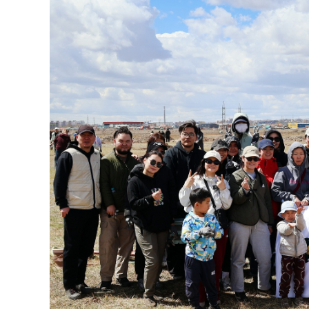
126-гийн НЭГ
Ертөнц
Спорт
Нийгэм
Бөх
Техник технологи
Сагсан бөмбөг
Шинжлэх ухаан
Хөлбөмбөг
Сонин хачин
Олимпын төрөл
Дэлхийн монгол
Тулааны спорт
Олимпын бус төр