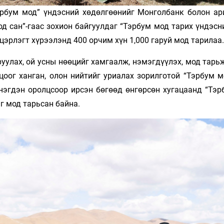
эрбум мод” үндэсний хөдөлгөөнийг Монголбанк болон а
 сан”-гаас зохион байгуулдаг “Тэрбум мод тарих үндэсни
цэрлэгт хүрээлэнд 400 орчим хүн 1,000 гаруй мод тарилаа.
уулах, ой усны нөөцийг хамгаалж, нэмэгдүүлэх, мод тарь
оог ханган, олон нийтийг уриалах зорилготой “Тэрбум м
нэгдэн оролцсоор ирсэн бөгөөд өнгөрсөн хугацаанд “Тэр
г мод тарьсан байна.