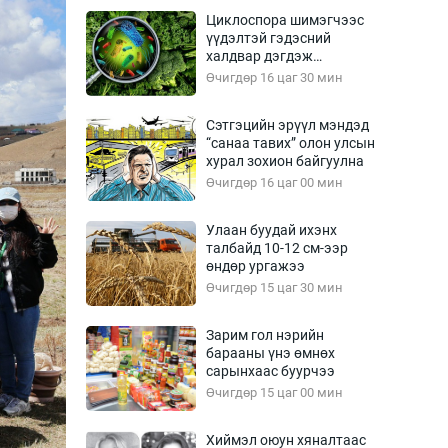
Урлагтай яриа
Циклоспора шимэгчээс
өрчил
үүдэлтэй гэдэсний
халдвар дэгдэж
энд-Эрхэм баян
болзошгүй
Өчигдөр 16 цаг 30 мин
Сэтгэцийн эрүүл мэндэд
“санаа тавих” олон улсын
хүний үг
хурал зохион байгуулна
Өчигдөр 16 цаг 00 мин
Улаан буудай ихэнх
талбайд 10-12 см-ээр
ага
Бусад
өндөр ургажээ
Өчигдөр 15 цаг 30 мин
Фото
сурвалжлагч
Видео
Зарим гол нэрийн
Инфографик
барааны үнэ өмнөх
сарынхаас буурчээ
Санал асуулга
Өчигдөр 15 цаг 00 мин
Хиймэл оюун хяналтаас