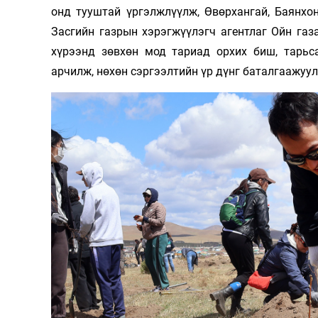
онд тууштай үргэлжлүүлж, Өвөрхангай, Баянхо
Засгийн газрын хэрэгжүүлэгч агентлаг Ойн газ
хүрээнд зөвхөн мод тариад орхих биш, тарьс
арчилж, нөхөн сэргээлтийн үр дүнг баталгаажуу