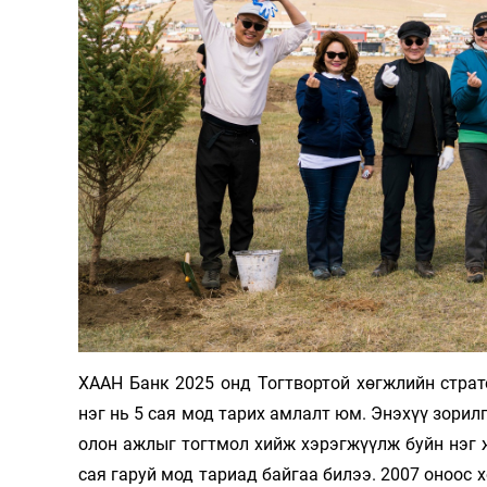
ХААН Банк 2025 онд Тогтвортой хөгжлийн страт
нэг нь 5 сая мод тарих амлалт юм. Энэхүү зорил
олон ажлыг тогтмол хийж хэрэгжүүлж буйн нэг 
сая гаруй мод тариад байгаа билээ. 2007 оноос 