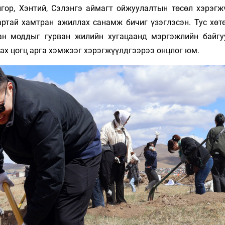
нгор, Хэнтий, Сэлэнгэ аймагт ойжуулалтын төсөл хэрэгж
артай хамтран ажиллах санамж бичиг үзэглэсэн. Тус хөт
ан моддыг гурван жилийн хугацаанд мэргэжлийн байгу
лах цогц арга хэмжээг хэрэгжүүлдгээрээ онцлог юм.