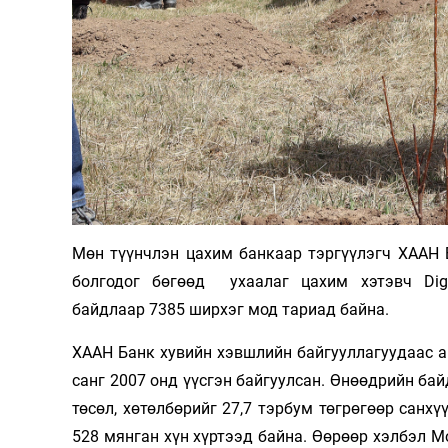
Мөн түүнчлэн цахим банкаар тэргүүлэгч ХААН 
болгодог бөгөөд ухаалаг цахим хэтэвч Dig
байдлаар 7385 ширхэг мод тариад байна.
ХААН Банк хувийн хэвшлийн байгууллагуудаас 
санг 2007 онд үүсгэн байгуулсан. Өнөөдрийн бай
төсөл, хөтөлбөрийг 27,7 тэрбум төгрөгөөр сан
528 мянган хүн хүртээд байна. Өөрөөр хэлбэл 