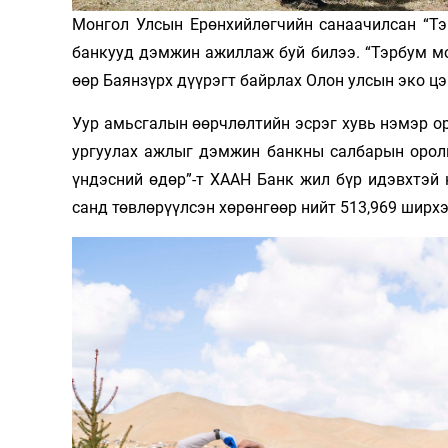
Монгол Улсын Ерөнхийлөгчийн санаачилсан “Т
Олимп 2024
банкууд дэмжин ажиллаж буй билээ. “Тэрбум мод
өөр Баянзүрх дүүрэгт байрлах Олон улсын эко цэ
Уур амьсгалын өөрчлөлтийн эсрэг хувь нэмэр ор
ургуулах ажлыг дэмжин банкны салбарын оролц
үндэсний өдөр”-т ХААН Банк жил бүр идэвхтэй 
санд төвлөрүүлсэн хөрөнгөөр нийт 513,969 ширхэ