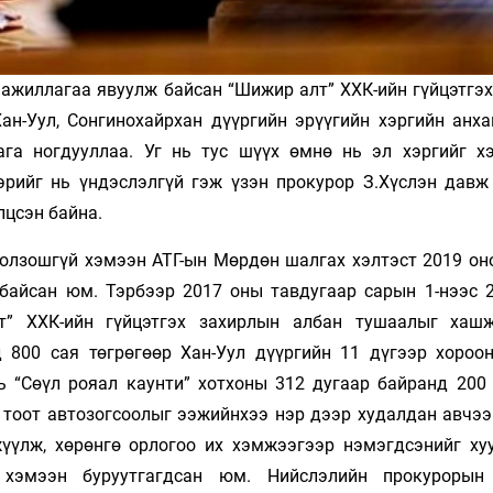
ажиллагаа явуулж бай­сан “Шижир алт” ХХК-ийн гүйцэтгэх
Хан-Уул, Сонгинохайрхан дүүргийн эрүүгийн хэргийн анх
ага ногдууллаа. Уг нь тус шүүх өмнө нь эл хэргийг х
рийг нь үндэслэлгүй гэж үзэн прокурор З.Хүслэн давж
лцсэн байна.
болзошгүй хэмээн АТГ-ын Мөрдөн шалгах хэлтэст 2019 он
байсан юм. Тэрбээр 2017 оны тавдугаар сарын 1-нээс 
т” ХХК-ийн гүйцэтгэх захирлын албан тушаалыг хаш
 800 сая төгрөгөөр Хан-Уул дүүргийн 11 дүгээр хороон
 “Сөүл рояал каунти” хотхоны 312 дугаар байранд 200
4 тоот автозогсоолыг ээжийнхээ нэр дээр худалдан авчээ
үүлж, хөрөнгө орлогоо их хэмжээгээр нэмэгдсэнийг ху
 хэмээн буруутгагдсан юм. Нийслэлийн прокурорын 