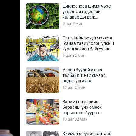
Урлагтай яриа
Циклоспора шимэгчээс
өрчил
үүдэлтэй гэдэсний
халдвар дэгдэж
энд-Эрхэм баян
болзошгүй
9 цаг 2 мин
Сэтгэцийн эрүүл мэндэд
“санаа тавих” олон улсын
хүний үг
хурал зохион байгуулна
9 цаг 32 мин
Улаан буудай ихэнх
талбайд 10-12 см-ээр
ага
Бусад
өндөр ургажээ
10 цаг 2 мин
Фото
сурвалжлагч
Видео
Зарим гол нэрийн
Инфографик
барааны үнэ өмнөх
сарынхаас буурчээ
Санал асуулга
10 цаг 32 мин
Хиймэл оюун хяналтаас