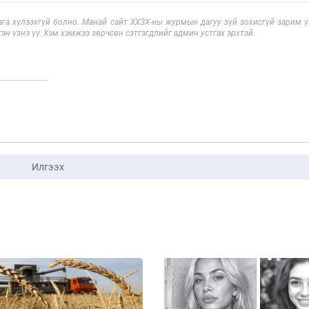
га хүлээхгүй болно. Манай сайт ХХЗХ-ны журмын дагуу зүй зохисгүй зарим үг
эн үзнэ үү. Хэм хэмжээ зөрчсөн сэтгэгдлийг админ устгах эрхтэй.
Илгээх