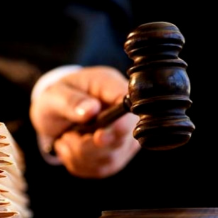
Ханш
Хэрэг з
Эрэлттэй мэдээ
Эрүүл м
Хууль ёс
Хүмүүс
Албаны 
Бусад
Life style
Ярилцл
Зөвлөгөө
Хоймор
Өнөөдрийн тухай
Уншигч-
өл