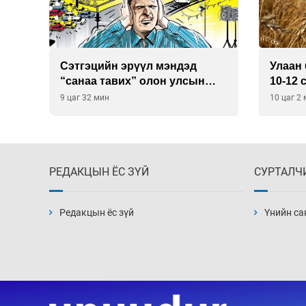
Сэтгэцийн эрүүл мэндэд
Улаан 
р
“санаа тавих” олон улсын
10-12 
хурал зохион байгуулна
9 цаг 32 мин
10 цаг 2
РЕДАКЦЫН ЁС ЗҮЙ
СУРТАЛЧ
Редакцын ёс зүй
Үнийн са