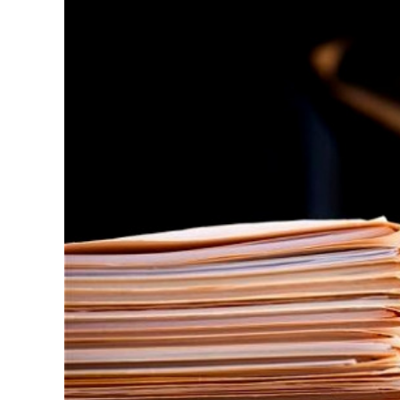
126-гийн НЭГ
Ертөнц
Спорт
Нийгэм
Бөх
Техник технологи
Сагсан бөмбөг
Шинжлэх ухаан
Хөлбөмбөг
Сонин хачин
Олимпын төрөл
Дэлхийн монгол
Тулааны спорт
Олимпын бус төр