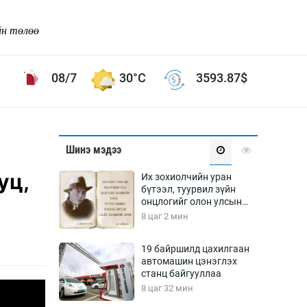
йн төлөө
08/7
30°C
3593.87
$
Соёл урлаг
Шинэ мэдээ
ой хөгжлийн зорилго -
Сонгодог урлаг
уц,
Их зохиолчийн уран
Ардын урлаг
бүтээл, туурвил зүйн
онцлогийг олон улсын
Дүрслэх урлаг
судлаачид хэлэлцлээ
8 цаг 2 мин
Өв соёл
таг
Кино урлаг
19 байршилд цахилгаан
автомашин цэнэглэх
 орчин
Цирк
станц байгууллаа
ол
8 цаг 32 мин
Рок поп, хип хоп
энд