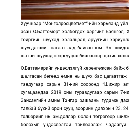
Олимп 2024
Хуучнаар “Монголросцветмет”-ийн харьяанд үйл 
асан О.Баттөмөрт холбогдох хэргийг Баянгол, 
тойргийн шүүхэд хэлэлцээд эрүүгийн хариуцл
шүүгдэгчийг цагаатгаад байсан юм. Эл шийдвэ
шатны шүүхэд эсэргүүцэл бичсэнээр дахин хэлэ
О.Баттөмөрийг үндэслэлгүй хөрөнгөжсөн байж 
шалгасан бөгөөд өмнө нь шүүх бас цагаатгаж 
тавдугаар сарын 31-ний хооронд “Шижир ал
хугацаандаа 2019 оны гуравдугаар сарын 7-нд
Зайсангийн амны Тэнгэр рашааны гудамж дахь
талбай бүхий орон сууц, зоорийн давхрын 23, 2
төлбөрийг нь ам.доллар болон төгрөгөөр шилж
болохыг үндэслэлтэй тайлбарлаж чадаагүй