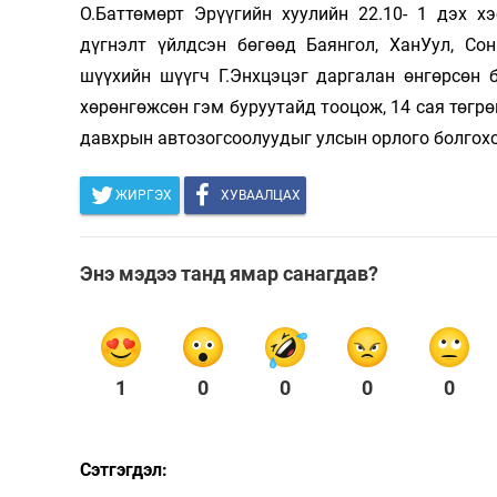
О.Баттөмөрт Эрүүгийн хуулийн 22.10- 1 дэх х
дүгнэлт үйлдсэн бөгөөд Баянгол, ХанУул, Со
шүүхийн шүүгч Г.Энхцэцэг даргалан өнгөрсөн 
хөрөнгөжсөн гэм буруутайд тооцож, 14 сая төгрө
давхрын автозогсоолуудыг улсын орлого болгох
ЖИРГЭХ
ХУВААЛЦАХ
Энэ мэдээ танд ямар санагдав?
1
0
0
0
0
Сэтгэгдэл: