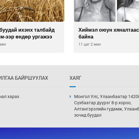
буудай ихэнх талбайд
Хиймэл оюун хяналтаас
см-ээр өндөр ургажээ
байна
 мин
11 цаг 2 мин
ИЛГАА БАЙРШУУЛАХ
ХАЯГ
нал харах
Монгол Улс, Улаанбаатар 1420
Сүхбаатар дүүрэг 8-р хороо,
Алтангэрэлийн гудамж, Улаан
зочид буудал