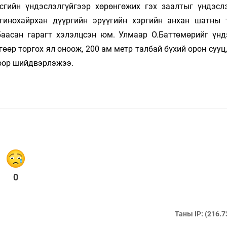
эсгийн үндэслэлгүйгээр хөрөнгөжих гэх заалтыг үндэсл
нгинохайрхан дүүргийн эрүүгийн хэргийн анхан шатны 
баасан гарагт хэлэлцсэн юм. Улмаар О.Баттөмөрийг үнд
гөөр торгох ял оноож, 200 ам метр талбай бүхий орон сууц
оор шийдвэрлэжээ.
0
Таны IP: (216.7