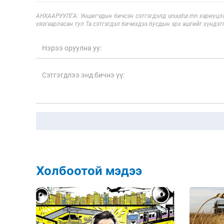
АНХААРУУЛГА: Уншигчдын бичсэн сэтгэгдэлд unuudur.mn хариуцла
хязгаарласан тул Та сэтгэгдэл бичихдээ бусдын эрх ашгийг хүндэтг
Холбоотой мэдээ