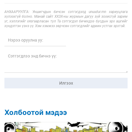
АНХААРУУЛГА: Уншигчдын бичсэн сэтгэгдэлд unuudur.mn хариуцлага
хүлээхгүй болно. Манай сайт ХХЗХ-ны журмын дагуу зүй зохисгүй зарим
үг, хэллэгийг хязгаарласан тул Та сэтгэгдэл бичихдээ бусдын эрх ашгийг
хүндэтгэн үзнэ үү. Хэм хэмжээ зөрчсөн сэтгэгдлийг админ устгах эрхтэй.
Илгээх
Холбоотой мэдээ