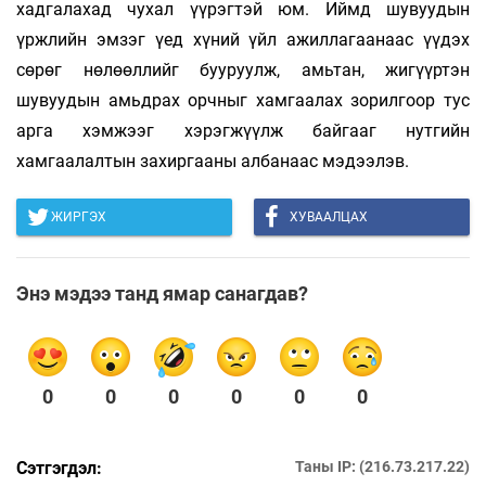
хадгалахад чухал үүрэгтэй юм. Иймд шувуудын
үржлийн эмзэг үед хүний үйл ажиллагаанаас үүдэх
сөрөг нөлөөллийг бууруулж, амьтан, жигүүртэн
шувуудын амьдрах орчныг хамгаалах зорилгоор тус
арга хэмжээг хэрэгжүүлж байгааг нутгийн
хамгаалалтын захиргааны албанаас мэдээлэв.
ЖИРГЭХ
ХУВААЛЦАХ
Энэ мэдээ танд ямар санагдав?
0
0
0
0
0
0
Сэтгэгдэл:
Таны IP: (216.73.217.22)