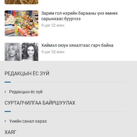
Зарим гол нэрийн барааны үнэ өмнөх
сарынхаас буурчээ
9 цаг 22 мин
Хиймэл оюун хяналтаас гарч байна
9 цаг 52 мин
РЕДАКЦЫН ЁС ЗҮЙ
Эмэгтэйчүүд Бээжин, эрэгтэйчүүд Японд
бэлтгэл базаахаар хилийн дээс алхлаа
10 цаг 22 мин
Редакцын ёс зүй
СУРТАЛЧИЛГАА БАЙРШУУЛАХ
АНУ-ын Цэргийн кибер командлалаын
ажилтнууд амиа хорлох явдал эрс
нэмэгджээ
Үнийн санал харах
10 цаг 30 мин
ХАЯГ