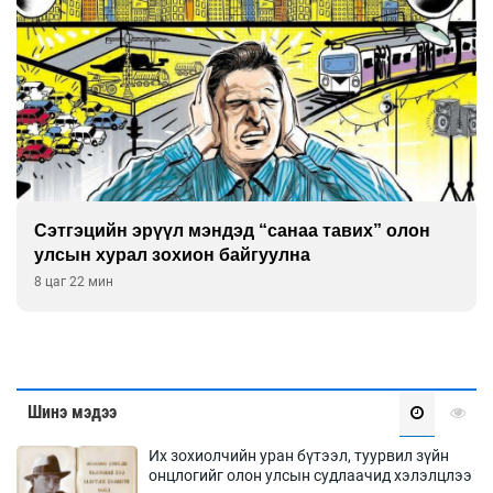
Улаан буудай ихэнх талбайд 10-12 см-ээр өндөр
ургажээ
8 цаг 52 мин
Шинэ мэдээ
Их зохиолчийн уран бүтээл, туурвил зүйн
онцлогийг олон улсын судлаачид хэлэлцлээ