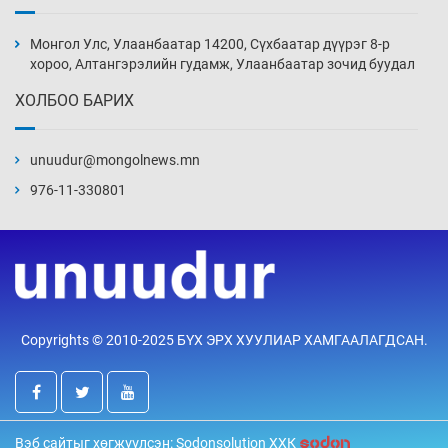
Монголын шигшээ Хонконгийн багийг ялж,
эхний хожлоо авлаа
Монгол Улс, Улаанбаатар 14200, Сүхбаатар дүүрэг 8-р
10 цаг 52 мин
хороо, Алтангэрэлийн гудамж, Улаанбаатар зочид буудал
ХОЛБОО БАРИХ
Техникийн өндөр үзүүлэлттэй агаарын хөлөг
худалдан авах хүсэлтээ уламжлав
unuudur@mongolnews.mn
11 цаг 22 мин
976-11-330801
“Шатахууны бус, бодлогын хомсдол
нүүрлээд байна”
11 цаг 52 мин
Дөрвөн чиглэлд шөнийн автобус иргэдэд
Copyrights © 2010-2025 БҮХ ЭРХ ХУУЛИАР ХАМГААЛАГДСАН.
үйлчилж буй гэв
12 цаг 22 мин
“Туул усан цогцолбор”-ын ТЭЗҮ-ийг
Вэб сайтыг хөгжүүлсэн: Sodonsolution ХХК