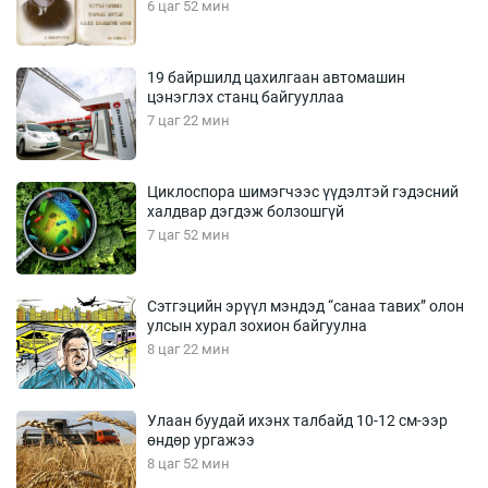
6 цаг 52 мин
19 байршилд цахилгаан автомашин
цэнэглэх станц байгууллаа
7 цаг 22 мин
Циклоспора шимэгчээс үүдэлтэй гэдэсний
халдвар дэгдэж болзошгүй
7 цаг 52 мин
Сэтгэцийн эрүүл мэндэд “санаа тавих” олон
улсын хурал зохион байгуулна
8 цаг 22 мин
Улаан буудай ихэнх талбайд 10-12 см-ээр
өндөр ургажээ
8 цаг 52 мин