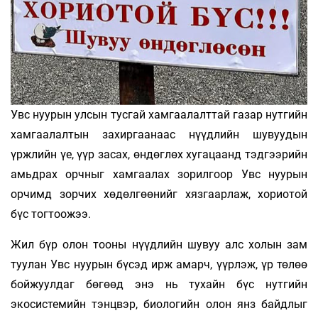
Увс нуурын улсын тусгай хамгаалалттай газар нутгийн
хамгаалалтын захиргаанаас нүүдлийн шувуудын
үржлийн үе, үүр засах, өндөглөх хугацаанд тэдгээрийн
амьдрах орчныг хамгаалах зорилгоор Увс нуурын
орчимд зорчих хөдөлгөөнийг хязгаарлаж, хориотой
бүс тогтоожээ.
Жил бүр олон тооны нүүдлийн шувуу алс холын зам
туулан Увс нуурын бүсэд ирж амарч, үүрлэж, үр төлөө
бойжуулдаг бөгөөд энэ нь тухайн бүс нутгийн
экосистемийн тэнцвэр, биологийн олон янз байдлыг