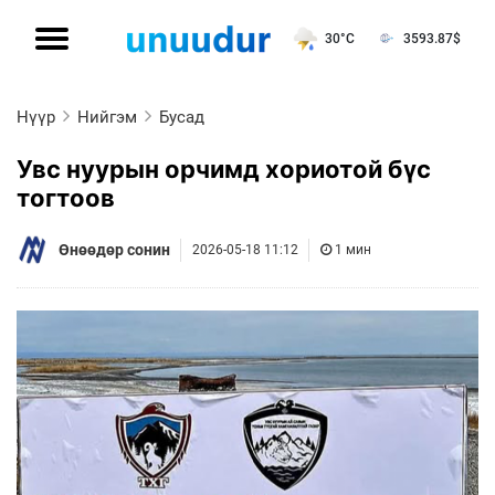
30°C
3593.87
$
Нүүр
Нийгэм
Бусад
Увс нуурын орчимд хориотой бүс
тогтоов
Өнөөдөр сонин
2026-05-18 11:12
1 мин