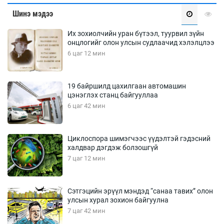
Шинэ мэдээ
Их зохиолчийн уран бүтээл, туурвил зүйн
онцлогийг олон улсын судлаачид хэлэлцлээ
6 цаг 12 мин
19 байршилд цахилгаан автомашин
цэнэглэх станц байгууллаа
6 цаг 42 мин
Циклоспора шимэгчээс үүдэлтэй гэдэсний
халдвар дэгдэж болзошгүй
7 цаг 12 мин
Сэтгэцийн эрүүл мэндэд “санаа тавих” олон
улсын хурал зохион байгуулна
7 цаг 42 мин