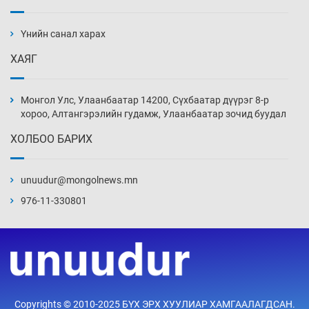
АНУ-ын Цэргийн кибер командлалаын
ажилтнууд амиа хорлох явдал эрс
нэмэгджээ
Үнийн санал харах
9 цаг 50 мин
ХАЯГ
Монголын шигшээ Хонконгийн багийг ялж,
эхний хожлоо авлаа
Монгол Улс, Улаанбаатар 14200, Сүхбаатар дүүрэг 8-р
10 цаг 12 мин
хороо, Алтангэрэлийн гудамж, Улаанбаатар зочид буудал
ХОЛБОО БАРИХ
Техникийн өндөр үзүүлэлттэй агаарын хөлөг
худалдан авах хүсэлтээ уламжлав
unuudur@mongolnews.mn
10 цаг 42 мин
976-11-330801
“Шатахууны бус, бодлогын хомсдол
нүүрлээд байна”
11 цаг 12 мин
Дөрвөн чиглэлд шөнийн автобус иргэдэд
Copyrights © 2010-2025 БҮХ ЭРХ ХУУЛИАР ХАМГААЛАГДСАН.