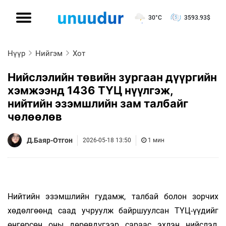
30°C
3593.93
$
Нүүр
Нийгэм
Хот
Нийслэлийн төвийн зургаан дүүргийн
хэмжээнд 1436 ТҮЦ нүүлгэж,
нийтийн эзэмшлийн зам талбайг
чөлөөлөв
Д.Баяр-Отгон
2026-05-18 13:50
1 мин
Нийтийн эзэмшлийн гудамж, талбай болон зорчих
хөдөлгөөнд саад учруулж байршуулсан ТҮЦ-үүдийг
өнгөрсөн оны дөрөвдүгээр сараас эхлэн нийслэл,