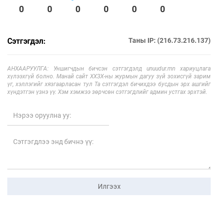
0
0
0
0
0
0
Сэтгэгдэл:
Таны IP: (216.73.216.137)
АНХААРУУЛГА: Уншигчдын бичсэн сэтгэгдэлд unuudur.mn хариуцлага
хүлээхгүй болно. Манай сайт ХХЗХ-ны журмын дагуу зүй зохисгүй зарим
үг, хэллэгийг хязгаарласан тул Та сэтгэгдэл бичихдээ бусдын эрх ашгийг
хүндэтгэн үзнэ үү. Хэм хэмжээ зөрчсөн сэтгэгдлийг админ устгах эрхтэй.
Илгээх