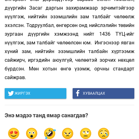
дүүргийн Засаг даргын захирамжаар эрчимтэйгээр
нүүлгэж, нийтийн эзэмшлийн зам талбайг чөлөөлж
эхэлсэн. Тодруулбал, өнгөрсөн онд нийслэлийн төвийн
зургаан дүүргийн хэмжээнд нийт 1436 ТҮЦ-ийг
нүүлгэж, зам талбайг чөлөөлсөн юм. Ингэснээр явган
хүний зам, нийтийн эзэмшлийн талбайн хүртээмж
сайжирч, иргэдийн аюулгүй, чөлөөтэй зорчих нөхцөл
бүрдсэн. Мөн хотын өнгө үзэмж, орчны стандарт
сайжрав.
ЖИРГЭХ
ХУВААЛЦАХ
Энэ мэдээ танд ямар санагдав?