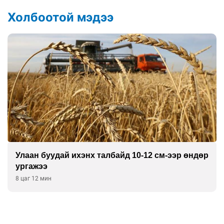
Холбоотой мэдээ
Улаан буудай ихэнх талбайд 10-12 см-ээр өндөр
ургажээ
8 цаг 12 мин