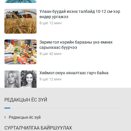
Улаан буудай ихэнх талбайд 10-12 см-ээр
өндөр ургажээ
8 цаг 12 мин
Зарим гол нэрийн барааны үнэ өмнөх
сарынхаас буурчээ
8 цаг 42 мин
Хиймэл оюун хяналтаас гарч байна
9 цаг 12 мин
РЕДАКЦЫН ЁС ЗҮЙ
Эмэгтэйчүүд Бээжин, эрэгтэйчүүд Японд
бэлтгэл базаахаар хилийн дээс алхлаа
9 цаг 42 мин
Редакцын ёс зүй
СУРТАЛЧИЛГАА БАЙРШУУЛАХ