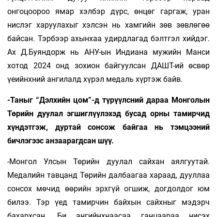
онгоцоороо ямар хэлбэр дүрс, өнцөг гаргаж, уран
нислэг харуулахыг хэлсэн нь хамгийн зөв зөвлөгөө
байсан. Тэрбээр ахынхаа удирдлагад бэлтгэл хийдэг.
Ах Д.Буяндорж нь АНУ-ын Индиана мужийн Манси
хотод 2024 онд зохион байгуулсан ДАШТ-ий өсвөр
үеийнхний ангилалд хүрэл медаль хүртэж байв.
-Таныг “Дэлхийн цом”-д түрүүлсний дараа Монголын
Төрийн дуулал эгшиглүүлэхэд бусад орны тамирчид
хүндэтгэж, дуртай сонсож байгаа нь тэмцээний
бичлэгээс анзаарагдсан шүү.
-Монгол Улсын Төрийн дуулал сайхан аялгуутай.
Медалийн тавцанд Төрийн далбаагаа хараад, дууллаа
сонсох мөчид өөрийн эрхгүй огшиж, догдолдог юм
билээ. Тэр үед тамирчин байхын сайхныг мэдэрч
бахархсан. Би ангийнхнаасаа ганцаараа нисэх