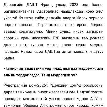
Дараагийн ДАШТ Франц улсад 2028 онд болно.
Багийнхантайгаа Австралиас наашлахдаа хоёр жил
уйгагүй бэлтгэл хийж, дэлхийн аварга болох зорилго
өөртөө тавьсан. Перт хотоос тээж ирсэн бодлоо
заавал хэрэгжүүлнэ. Миний хувьд нисэх загварын
спортын уран нислэгийн F2B ангиллын тэмцээнээс
долоон алт, гурван мөнгө, таван хүрэл медаль
гардсан. Надад одоо ДАШТий алтан медаль л дутуу
байна.
-Тамирчид тэмцээний үед ялах, ялагдах мэдрэмж аль
аль нь төрдөг гэдэг. Танд мэдрэгдэв үү?
-“Австралийн цом-2026”, “Дэлхийн цом”-д оролцсоны
дараа тамирчдын оноог жагсаасан юм. Надтай хүчтэй
өрсөлдөх магадлалтай улсын оролцогчдоос АНУ-ын
тамирчин Эберенз Ангстромын оноог хараад хожиж