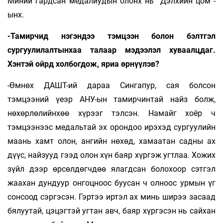
Миний гардсан медалиудын олонх нь “Дэлхийн цом”-
ынх.
-Тамирчид нэгэндээ тэмцээн болон бэлтгэл
сургуулилалтынхаа талаар мэдээлэл хуваалцдаг.
Хэнтэй ойрд холбогдож, яриа өрнүүлэв?
-Өмнөх ДАШТ-ий дараа Сингапур, сая болсон
тэмцээний үеэр АНУ-ын тамирчинтай найз болж,
нөхөрлөлийнхөө хүрээг тэлсэн. Намайг хоёр ч
тэмцээнээс медальтай эх орондоо ирэхэд сургуулийн
маань хамт олон, ангийн нөхөд, хамаатан садны ах
дүүс, найзууд гээд олон хүн баяр хүргэж угтлаа. Хожих
зүйл дээр өрсөлдөгчдөө ялагдсан болохоор сэтгэл
жаахан дундуур онгоцноос буусан ч олноос урмын үг
сонсоод сэргэсэн. Гэртээ иртэл ах минь ширээ засаад
бялуутай, цэцэгтэй угтан авч, баяр хүргэсэн нь сайхан