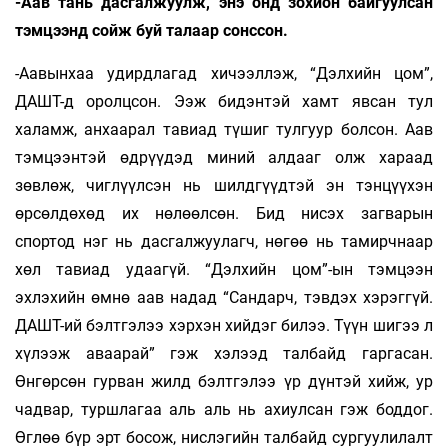
-Аав тань дасгалжуулж, энэ онд зохион байгуулсан
тэмцээнд сойж буй талаар сонссон.
-Аавынхаа удирдлагад хичээллэж, “Дэлхийн цом”,
ДАШТ-д оролцсон. Ээж бидэнтэй хамт явсан тул
халамж, анхаарал тавиад түшиг тулгуур болсон. Аав
тэмцээнтэй өдрүүдэд миний алдааг олж хараад
зөвлөж, чиглүүлсэн нь шилдгүүдтэй эн тэнцүүхэн
өрсөлдөхөд их нөлөөлсөн. Бид нисэх загварын
спортод нэг нь дасгалжуулагч, нөгөө нь тамирчнаар
хөл тавиад удаагүй. “Дэлхийн цом”-ын тэмцээн
эхлэхийн өмнө аав надад “Сандарч, тэвдэх хэрэггүй.
ДАШТ-ий бэлтгэлээ хэрхэн хийдэг билээ. Түүн шигээ л
хүлээж аваарай” гэж хэлээд талбайд гаргасан.
Өнгөрсөн гурван жилд бэлтгэлээ үр дүнтэй хийж, ур
чадвар, туршлагаа аль аль нь ахиулсан гэж боддог.
Өглөө бүр эрт босож, нислэгийн талбайд сургуулилалт