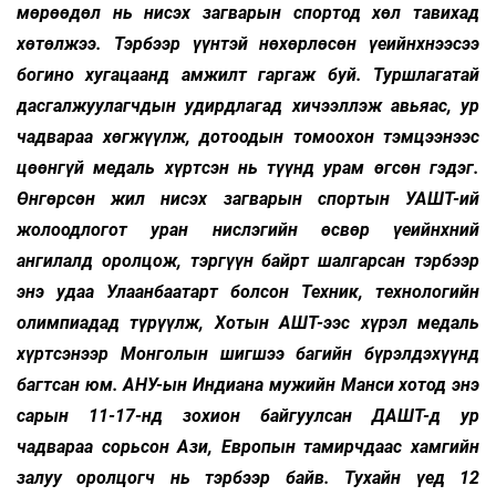
мөрөөдөл нь нисэх загварын спортод хөл тавихад
хөтөлжээ. Тэрбээр үүнтэй нөхөрлөсөн үеийнхнээсээ
богино хугацаанд амжилт гаргаж буй. Туршлагатай
дасгалжуулагчдын удирдлагад хичээллэж авьяас, ур
чадвараа хөгжүүлж, дотоодын томоохон тэмцээнээс
цөөнгүй медаль хүртсэн нь түүнд урам өгсөн гэдэг.
Өнгөрсөн жил нисэх загварын спортын УАШТ-ий
жолоодлогот уран нислэгийн өсвөр үеийнхний
ангилалд оролцож, тэргүүн байрт шалгарсан тэрбээр
энэ удаа Улаанбаатарт болсон Техник, технологийн
олимпиадад түрүүлж, Хотын АШТ-ээс хүрэл медаль
хүртсэнээр Монголын шигшээ багийн бүрэлдэхүүнд
багтсан юм. АНУ-ын Индиана мужийн Манси хотод энэ
сарын 11-17-нд зохион байгуулсан ДАШТ-д ур
чадвараа сорьсон Ази, Европын тамирчдаас хамгийн
залуу оролцогч нь тэрбээр байв. Тухайн үед 12