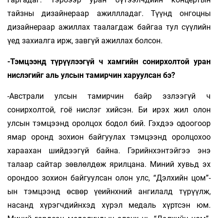
тайзны дизайнераар ажиллладаг. Түүнд онгоцны
дизайнераар ажиллах таалагдаж байгаа тул сүүлийн
үед захиалга ирж, завгүй ажиллах болсон.
-Тэмцээнд түрүүлээгүй ч хамгийн сонирхолтой уран
нислэгийг аль улсын тамирчин харуулсан бэ?
-Австрали улсын тамирчин байр эзлээгүй ч
сонирхолтой, гоё нислэг хийсэн. Би ирэх жил олон
улсын тэмцээнд оролцох бодол бий. Гэхдээ одоогоор
ямар оронд зохион байгуулах тэмцээнд оролцохоо
хараахан шийдээгүй байна. Гэрийнхэнтэйгээ энэ
талаар сайтар зөвлөлдөж ярилцана. Миний хувьд эх
орондоо зохион байгуулсан олон улс, “Дэлхийн цом”-
ын тэмцээнд өсвөр үеийнхний ангилалд түрүүлж,
насанд хүрэгчдийнхэд хүрэл медаль хүртсэн юм.