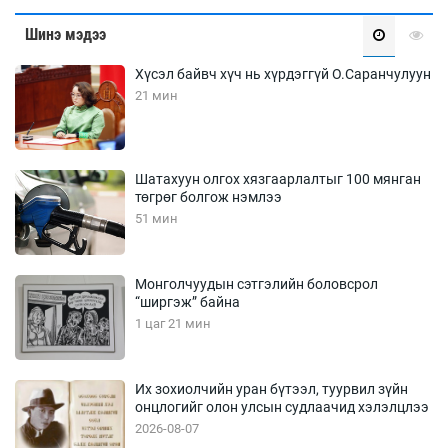
Шинэ мэдээ
Хүсэл байвч хүч нь хүрдэггүй О.Саранчулуун
21 мин
Шатахуун олгох хязгаарлалтыг 100 мянган
төгрөг болгож нэмлээ
51 мин
Монголчуудын сэтгэлийн боловсрол
“ширгэж” байна
1 цаг 21 мин
Их зохиолчийн уран бүтээл, туурвил зүйн
онцлогийг олон улсын судлаачид хэлэлцлээ
2026-08-07