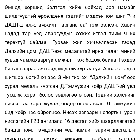
Өмнөд хөршид бэлтгэл хийж байхад аав намайг
шилдгүүдтэй өрсөлдөнө гэдгийг мэдсэн юм шиг “Чи
ДАШТ-д ялж, амжилт гаргана аа” гэж хэлсэн. Харин
надад тэр үед аваргуудыг хожих итгэл тийм ч их
төрөхгүй байлаа. Гурван жил хичээллэсэн гэхэд
Дэлхийн цом, ДАШТ-ээс медальтай ирнэ гэдэг миний
хувьд чамлахааргүй амжилт гэж бодож байна. Гэхдээ
би ганцаараа зүтгээд медаль хүртээгүй. Ааваас гадна
шигшээ багийнхнаас З.Чингис ах, “Дэлхийн цом”-оос
хүрэл медаль хүртсэн Д.Тэмүүжин хоёр ДАШТ-ий үед
тусалж, хэрэг болох зөвлөгөө өгсөн. Тэдний хэлснийг
нислэгтээ хэрэгжүүлж, өндөр оноо авсан. Д.Тэмүүжин
бид хоёр нас ойролцоо. Нисэх загварын спортын уран
нислэгийн F2B ангилалд 16 дасгал хийх шаардлагатай
байдаг юм. Тэмцээний үед намайг зарим дасгалын
гүйцэтгэлийг дутуу хийхийг тэрбээр хараад