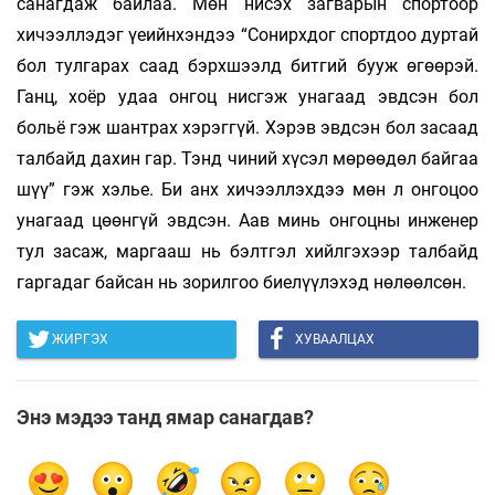
санагдаж байлаа. Мөн нисэх загварын спортоор
хичээллэдэг үеийнхэндээ “Сонирхдог спортдоо дуртай
бол тулгарах саад бэрхшээлд битгий бууж өгөөрэй.
Ганц, хоёр удаа онгоц нисгэж унагаад эвдсэн бол
больё гэж шантрах хэрэггүй. Хэрэв эвдсэн бол засаад
талбайд дахин гар. Тэнд чиний хүсэл мөрөөдөл байгаа
шүү” гэж хэлье. Би анх хичээллэхдээ мөн л онгоцоо
унагаад цөөнгүй эвдсэн. Аав минь онгоцны инженер
тул засаж, маргааш нь бэлтгэл хийлгэхээр талбайд
гаргадаг байсан нь зорилгоо биелүүлэхэд нөлөөлсөн.
ЖИРГЭХ
ХУВААЛЦАХ
Энэ мэдээ танд ямар санагдав?