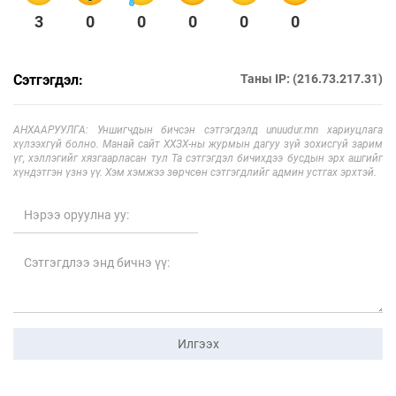
3
0
0
0
0
0
Сэтгэгдэл:
Таны IP: (216.73.217.31)
АНХААРУУЛГА: Уншигчдын бичсэн сэтгэгдэлд unuudur.mn хариуцлага
хүлээхгүй болно. Манай сайт ХХЗХ-ны журмын дагуу зүй зохисгүй зарим
үг, хэллэгийг хязгаарласан тул Та сэтгэгдэл бичихдээ бусдын эрх ашгийг
хүндэтгэн үзнэ үү. Хэм хэмжээ зөрчсөн сэтгэгдлийг админ устгах эрхтэй.
Илгээх