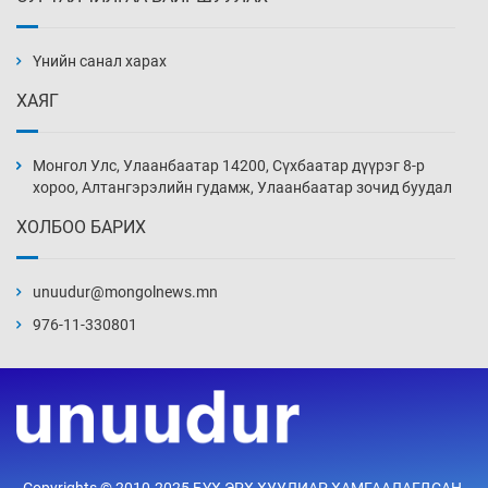
Зарим гол нэрийн барааны үнэ өмнөх
сарынхаас буурчээ
Үнийн санал харах
2026-08-07
ХАЯГ
Хиймэл оюун хяналтаас гарч байна
2026-08-07
Монгол Улс, Улаанбаатар 14200, Сүхбаатар дүүрэг 8-р
хороо, Алтангэрэлийн гудамж, Улаанбаатар зочид буудал
ХОЛБОО БАРИХ
Эмэгтэйчүүд Бээжин, эрэгтэйчүүд Японд
бэлтгэл базаахаар хилийн дээс алхлаа
unuudur@mongolnews.mn
2026-08-07
976-11-330801
АНУ-ын Цэргийн кибер командлалаын
ажилтнууд амиа хорлох явдал эрс
нэмэгджээ
2026-08-07
Монголын шигшээ Хонконгийн багийг ялж,
Copyrights © 2010-2025 БҮХ ЭРХ ХУУЛИАР ХАМГААЛАГДСАН.