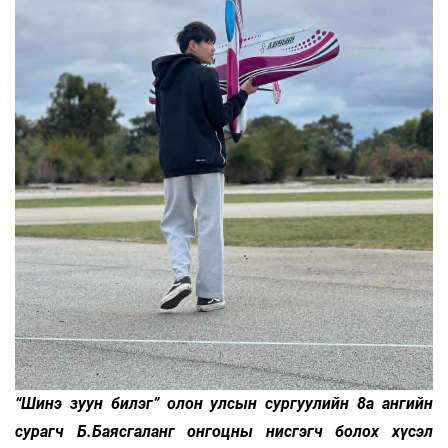
“Шинэ зуун билэг” олон улсын сургуулийн 8а ангийн
сурагч Б.Баясгаланг онгоцны нисгэгч болох хүсэл