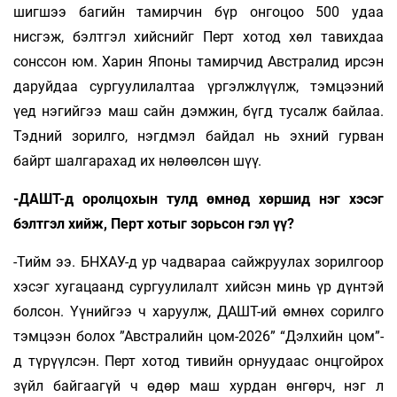
шигшээ багийн тамирчин бүр онгоцоо 500 удаа
нисгэж, бэлтгэл хийснийг Перт хотод хөл тавихдаа
сонссон юм. Харин Японы тамирчид Австралид ирсэн
даруйдаа сургуулилалтаа үргэлжлүүлж, тэмцээний
үед нэгийгээ маш сайн дэмжин, бүгд тусалж байлаа.
Тэдний зорилго, нэгдмэл байдал нь эхний гурван
байрт шалгарахад их нөлөөлсөн шүү.
-ДАШТ-д оролцохын тулд өмнөд хөршид нэг хэсэг
бэлтгэл хийж, Перт хотыг зорьсон гэл үү?
-Тийм ээ. БНХАУ-д ур чадвараа сайжруулах зорилгоор
хэсэг хугацаанд сургуулилалт хийсэн минь үр дүнтэй
болсон. Үүнийгээ ч харуулж, ДАШТ-ий өмнөх сорилго
тэмцээн болох ”Австралийн цом-2026” “Дэлхийн цом”-
д түрүүлсэн. Перт хотод тивийн орнуудаас онцгойрох
зүйл байгаагүй ч өдөр маш хурдан өнгөрч, нэг л