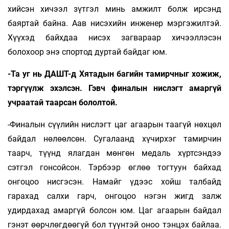
хийсэн хичээл зүтгэл минь амжилт болж ирсэнд
баяртай байна. Аав нисэхийн инженер мэргэжилтэй.
Хүүхэд байхдаа нисэх загвараар хичээллэсэн
болохоор энэ спортод дуртай байдаг юм.
-Та уг нь ДАШТ-д Хятадын багийн тамирчныг хожиж,
тэргүүлж эхэлсэн. Гэвч финалын нислэгт амаргүй
учраатай таарсан бололтой.
-Финалын сүүлийн нислэгт цаг агаарын таагүй нөхцөл
байдал нөлөөлсөн. Сугалаанд хүчирхэг тамирчин
таарч, түүнд ялагдан мөнгөн медаль хүртсэндээ
сэтгэл гонсойсон. Тэрбээр өглөө тогтуун байхад
онгоцоо нисгэсэн. Намайг үдээс хойш талбайд
гарахад салхи гарч, онгоцоо нэгэн жигд залж
удирдахад амаргүй болсон юм. Цаг агаарын байдал
гэнэт өөрчлөгдөөгүй бол түүнтэй оноо тэнцэх байлаа.