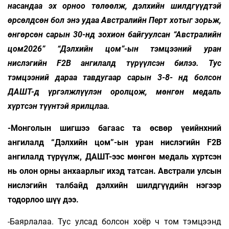
насандаа эх орноо төлөөлж, дэлхийн шилдгүүдтэй
өрсөлдсөн бол энэ удаа Австралийн Перт хотыг зорьж,
өнгөрсөн сарын 30-нд зохион байгуулсан “Австралийн
цом2026” “Дэлхийн цом”-ын тэмцээний уран
нислэгийн F2B ангилалд түрүүлсэн билээ. Тус
тэмцээний дараа тавдугаар сарын 3-8- нд болсон
ДАШТ-д үргэлжлүүлэн оролцож, мөнгөн медаль
хүртсэн түүнтэй ярилцлаа.
-Монголын шигшээ багаас та өсвөр үеийнхний
ангилалд “Дэлхийн цом”-ын уран нислэгийн F2B
ангилалд түрүүлж, ДАШТ-ээс мөнгөн медаль хүртсэн
нь олон орны анхаарлыг ихэд татсан. Австрали улсын
нислэгийн талбайд дэлхийн шилдгүүдийн нэгээр
тодорлоо шүү дээ.
-Баярлалаа. Тус улсад болсон хоёр ч том тэмцээнд