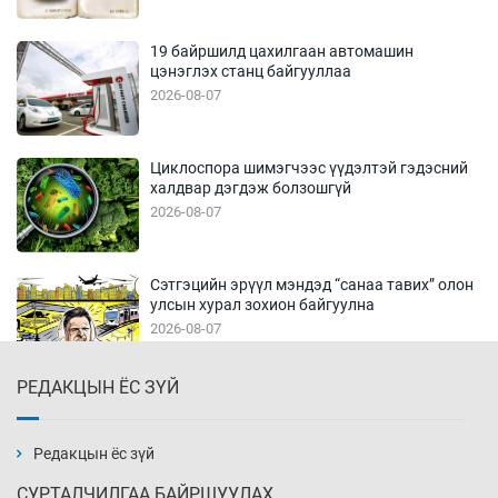
19 байршилд цахилгаан автомашин
цэнэглэх станц байгууллаа
2026-08-07
Циклоспора шимэгчээс үүдэлтэй гэдэсний
халдвар дэгдэж болзошгүй
2026-08-07
Сэтгэцийн эрүүл мэндэд “санаа тавих” олон
улсын хурал зохион байгуулна
2026-08-07
РЕДАКЦЫН ЁС ЗҮЙ
Улаан буудай ихэнх талбайд 10-12 см-ээр
өндөр ургажээ
2026-08-07
Редакцын ёс зүй
СУРТАЛЧИЛГАА БАЙРШУУЛАХ