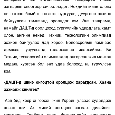
загварын спортоор хичээллэдэг. Нөхдийн минь олонх
нь сагсан бөмбөг тоглож, сургууль, дүүргээс зохион
байгуулсан тэмцээнд оролцдог юм. Энэ ташрамд,
намайг ДАШТ-д оролцоход сургуулийн удирдлага, хамт
олон, ангийн нөхөд, Техник, технологийн олимпиад
зохион байгуулах дэд хороо, Боловсролын яамнаас
дэмжлэг үзүүлсэнд талархсанаа илэрхийлье. Би
Техник, технологийн олимпиадад өнгөрсөн жил мөнгөн
медаль хүртсэн бол энэ удаа болоход нь түрүүлсэн
юм.
-ДАШТ-д шинэ онгоцтой оролцож харагдсан. Хаана
захиалж хийлгэв?
-Аав бид хоёр өнгөрсөн жил Украин улсаас худалдаж
авсан юм. Ах миний онгоцны загвар, дизайныг
гаргадаг. Тэрбээр уран бүтээлчдийн концертын