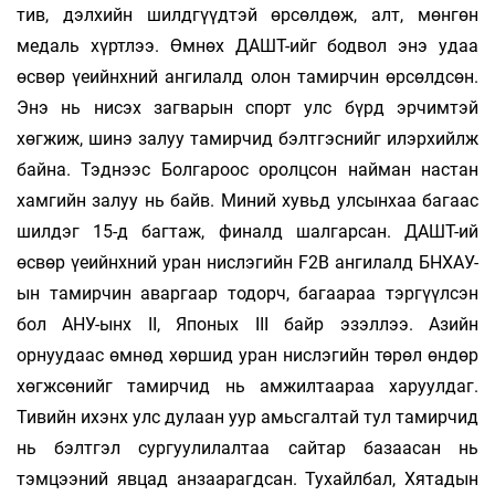
тив, дэлхийн шилдгүүдтэй өрсөлдөж, алт, мөнгөн
медаль хүртлээ. Өмнөх ДАШТ-ийг бодвол энэ удаа
өсвөр үеийнхний ангилалд олон тамирчин өрсөлдсөн.
Энэ нь нисэх загварын спорт улс бүрд эрчимтэй
хөгжиж, шинэ залуу тамирчид бэлтгэснийг илэрхийлж
байна. Тэднээс Болгароос оролцсон найман настан
хамгийн залуу нь байв. Миний хувьд улсынхаа багаас
шилдэг 15-д багтаж, финалд шалгарсан. ДАШТ-ий
өсвөр үеийнхний уран нислэгийн F2B ангилалд БНХАУ-
ын тамирчин аваргаар тодорч, багаараа тэргүүлсэн
бол АНУ-ынх II, Японых III байр эзэллээ. Азийн
орнуудаас өмнөд хөршид уран нислэгийн төрөл өндөр
хөгжсөнийг тамирчид нь амжилтаараа харуулдаг.
Тивийн ихэнх улс дулаан уур амьсгалтай тул тамирчид
нь бэлтгэл сургуулилалтаа сайтар базаасан нь
тэмцээний явцад анзаарагдсан. Тухайлбал, Хятадын