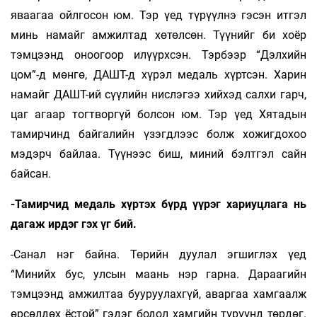
яваагаа ойлгосон юм. Тэр үед түрүүлнэ гэсэн итгэл
минь намайг амжилтад хөтөлсөн. Түүнийг би хоёр
тэмцээнд оноогоор илүүрхсэн. Тэрбээр “Дэлхийн
цом”-д мөнгө, ДАШТ-д хүрэл медаль хүртсэн. Харин
намайг ДАШТ-ий сүүлийн нислэгээ хийхэд салхи гарч,
цаг агаар тогтворгүй болсон юм. Тэр үед Хятадын
тамирчинд байгалийн үзэгдлээс болж хожигдохоо
мэдэрч байлаа. Түүнээс биш, миний бэлтгэл сайн
байсан.
-Тамирчид медаль хүртэх бүрд үүрэг хариуцлага нь
дагаж ирдэг гэх үг бий.
-Санал нэг байна. Төрийн дуулал эгшиглэх үед
“Минийх бус, улсын маань нэр гарна. Дараагийн
тэмцээнд амжилтаа бууруулахгүй, аваргаа хамгаалж
өрсөлдөх ёстой” гэдэг бодол хамгийн түрүүнд төрдөг.