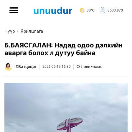
30°C
3593.87
$
Нүүр
Ярилцлага
Б.БАЯСГАЛАН: Надад одоо дэлхийн
аварга болох л дутуу байна
Г.Батцэцэг
2026-05-19 16:30
9 мин унших