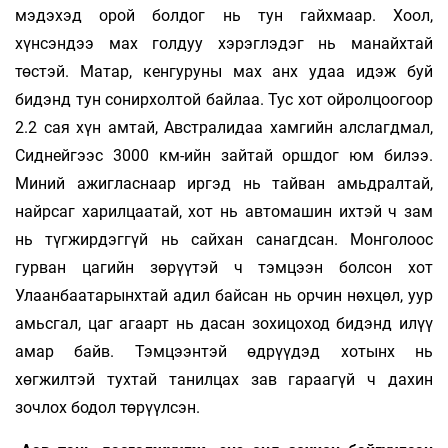
мэдэхэд орой болдог нь тун гайхмаар. Хоол,
хүнсэндээ мах голдуу хэрэглэдэг нь манайхтай
төстэй. Матар, кенгуруны мах анх удаа идэж буй
бидэнд тун сонирхолтой байлаа. Тус хот ойролцоогоор
2.2 сая хүн амтай, Австралидаа хамгийн алслагдмал,
Сиднейгээс 3000 км-ийн зайтай оршдог юм билээ.
Миний ажигласнаар иргэд нь тайван амьдралтай,
найрсаг харилцаатай, хот нь автомашин ихтэй ч зам
нь түгжирдэггүй нь сайхан санагдсан. Монголоос
гурван цагийн зөрүүтэй ч тэмцээн болсон хот
Улаанбаатарынхтай адил байсан нь орчин нөхцөл, уур
амьсгал, цаг агаарт нь дасан зохицоход бидэнд илүү
амар байв. Тэмцээнтэй өдрүүдэд хотынх нь
хөгжилтэй тухтай танилцах зав гараагүй ч дахин
зочлох бодол төрүүлсэн.