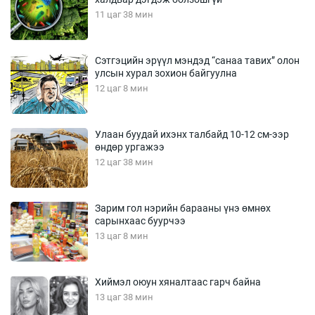
11 цаг 38 мин
Сэтгэцийн эрүүл мэндэд “санаа тавих” олон
улсын хурал зохион байгуулна
12 цаг 8 мин
Улаан буудай ихэнх талбайд 10-12 см-ээр
өндөр ургажээ
12 цаг 38 мин
Зарим гол нэрийн барааны үнэ өмнөх
сарынхаас буурчээ
13 цаг 8 мин
Хиймэл оюун хяналтаас гарч байна
13 цаг 38 мин