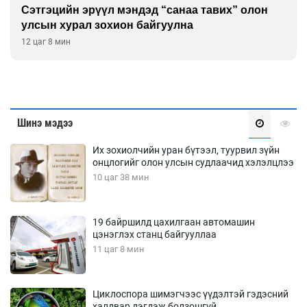
Сэтгэцийн эрүүл мэндэд “санаа тавих” олон
улсын хурал зохион байгуулна
12 цаг 8 мин
Шинэ мэдээ
Их зохиолчийн уран бүтээл, туурвил зүйн
онцлогийг олон улсын судлаачид хэлэлцлээ
10 цаг 38 мин
19 байршилд цахилгаан автомашин
цэнэглэх станц байгууллаа
11 цаг 8 мин
Циклоспора шимэгчээс үүдэлтэй гэдэсний
халдвар дэгдэж болзошгүй