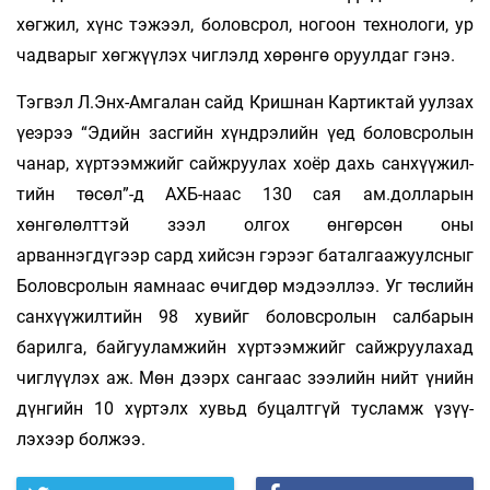
хөгжил, хүнс тэжээл, боловсрол, ногоон технологи, ур
чадварыг хөгжүүлэх чиглэлд хөрөнгө оруулдаг гэнэ.
Тэгвэл Л.Энх-Амгалан сайд Кришнан Кар­тиктай уулзах
үеэрээ “Эдийн засгийн хүнд­рэлийн үед боловсролын
чанар, хүртээм­жийг сайжруулах хоёр дахь сан­хүүжил­
тийн төсөл”-д АХБ-наас 130 сая ам.долларын
хөнгөлөлттэй зээл олгох өнгөрсөн оны
арваннэгдүгээр сард хийсэн гэрээг баталгаажуулсныг
Боловсролын яа­м­­наас өчиг­дөр мэдээллээ. Уг төслийн
сан­­хүү­­жил­тийн 98 хувийг боловсролын сал­ба­рын
барилга, байгууламжийн хүр­тээм­­жийг сайжруулахад
чиглүүлэх аж. Мөн дээрх сан­гаас зээлийн нийт үнийн
дүн­­гийн 10 хүртэлх хувьд буцалтгүй тус­лам­ж үзүү­
лэхээр болжээ.