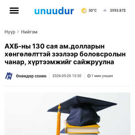
30°C
3593.87
$
Нүүр
Нийгэм
АХБ-ны 130 сая ам.долларын
хөнгөлөлттэй зээлээр боловсролын
чанар, хүртээмжийг сайжруулна
Өнөөдөр сонин
2026-05-20 15:30
1 мин унших