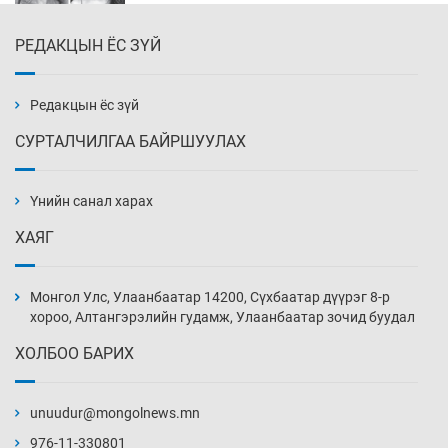
РЕДАКЦЫН ЁС ЗҮЙ
Эмэгтэйчүүд Бээжин, эрэгтэйчүүд Японд
бэлтгэл базаахаар хилийн дээс алхлаа
14 цаг 8 мин
Редакцын ёс зүй
СУРТАЛЧИЛГАА БАЙРШУУЛАХ
АНУ-ын Цэргийн кибер командлалаын
ажилтнууд амиа хорлох явдал эрс
нэмэгджээ
Үнийн санал харах
14 цаг 16 мин
ХАЯГ
Монголын шигшээ Хонконгийн багийг ялж,
эхний хожлоо авлаа
Монгол Улс, Улаанбаатар 14200, Сүхбаатар дүүрэг 8-р
14 цаг 38 мин
хороо, Алтангэрэлийн гудамж, Улаанбаатар зочид буудал
ХОЛБОО БАРИХ
Техникийн өндөр үзүүлэлттэй агаарын хөлөг
худалдан авах хүсэлтээ уламжлав
unuudur@mongolnews.mn
15 цаг 8 мин
976-11-330801