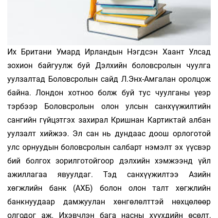
Их Британи Умард Ирландын Нэгдсэн Хаант Улсад
зохион байгуулж буй Дэл­хийн боловсролын чуулга
уулзалтад Бол­овсролын сайд Л.Энх-Амгалан оролцож
байна. Лондон хотноо болж буй тус чуулганы үеэр
тэрбээр Боловсролын олон улсын санхүүжилтийн
сангийн гүйцэтгэх захирал Кришнан Картиктай албан
уулзалт хийжээ. Эл сан нь дундаас доош орлоготой
улс орнуудын боловсролын салбарт нэмэлт эх үүсвэр
бий болгох зорилготойгоор дэлхийн хэмжээнд үйл
ажиллагаа явуулдаг. Тэд санхүүжилтээ Азийн
хөгжлийн банк (АХБ) болон олон талт хөгжлийн
банкнуудаар дам­жуулан хөнгөлөлттэй нөхцөлөөр
олгодог аж. Ихэвчлэн бага насны хүүхдийн өсөлт,