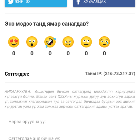
ЖИРГЭХ
ХУВААЛЦАХ
Энэ мэдээ танд ямар санагдав?
0
0
0
0
0
0
Сэтгэгдэл:
Таны IP: (216.73.217.37)
АНХААРУУЛГА: Уншигчдын бичсэн сэтгэгдэлд unuudur.mn хариуцлага
хүлээхгүй болно. Манай сайт ХХЗХ-ны журмын дагуу зүй зохисгүй зарим
үг, хэллэгийг хязгаарласан тул Та сэтгэгдэл бичихдээ бусдын эрх ашгийг
хүндэтгэн үзнэ үү. Хэм хэмжээ зөрчсөн сэтгэгдлийг админ устгах эрхтэй.