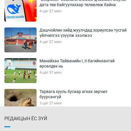
дата төв байгуулахаар төлөвлөж байна
4 цаг 27 мин
Дашчойлин хийд жуулчдад зориулсан тусгай
үйлчилгээ үзүүлж эхэлжээ
4 цаг 27 мин
Манайхан Тайванийн I, II багийнхантай
өрсөлдөх нь
4 цаг 57 мин
Тарвага хууль бусаар агнах зөрчил
буурсангүй
5 цаг 27 мин
РЕДАКЦЫН ЁС ЗҮЙ
Х.Улам-Өрнөх байр урагшилж, долоод
жагсжээ