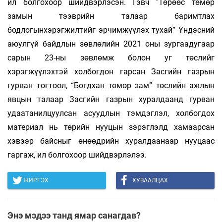
ил болгохоор шийдвэрлэсэн. Гэвч "Төрөөс төмөр
замын тээврийн талаар баримтлах
бодлогынхэрэгжилтийг эрчимжүүлэх тухай” Үндэсний
аюулгүй байдлын зөвлөлийн 2021 оны зургаадугаар
сарын 23-ны зөвлөмж болон уг төслийг
хэрэгжүүлэхтэй холбогдон гарсан Засгийн газрын
гурван тогтоол, “Богдхан төмөр зам” төслийн ажлын
явцын талаар Засгийн газрын хуралдаанд гурван
удаатанилцуулсан асуудлын тэмдэглэл, холбогдох
материал нь төрийн нууцын зэрэглэлд хамаарсан
хэвээр байсныг өнөөдрийн хуралдаанаар нууцаас
гаргаж, ил болгохоор шийдвэрлэлээ.
ЖИРГЭХ
ХУВААЛЦАХ
Энэ мэдээ танд ямар санагдав?