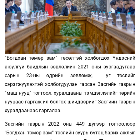
“Богдхан төмөр зам” төсөлтэй холбогдох Үндэсний
аюулгүй байдлын зөвлөлийн 2021 оны зургаадугаар
сарын 23-ны өдрийн зөвлөмж, уг төслийг
хэрэгжүүлэхтэй холбогдуулан гарсан Засгийн газрын
“маш нууц” тогтоол, хуралдааны тэмдэглэлийг төрийн
нууцаас гаргаж ил болгох шийдвэрийг Засгийн газрын
хуралдаанаас гаргалаа.
Засгийн газрын 2022 оны 449 дүгээр тогтоолоор
"Богдхан төмөр зам” төслийн суурь бүтэц барих ажлыг