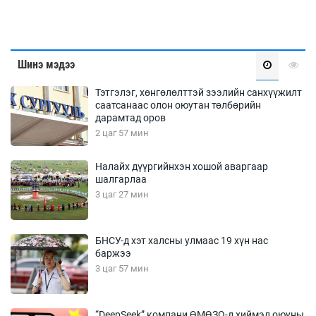
Шинэ мэдээ
Тэтгэлэг, хөнгөлөлттэй зээлийн санхүүжилт
саатсанаас олон оюутан төлбөрийн
дарамтад оров
2 цаг 57 мин
Налайх дүүргийнхэн хошой аваргаар
шалгарлаа
3 цаг 27 мин
БНСУ-д хэт халсны улмаас 19 хүн нас
баржээ
3 цаг 57 мин
“DeepSeek” компани ӨМӨЗО-д хиймэл оюуны