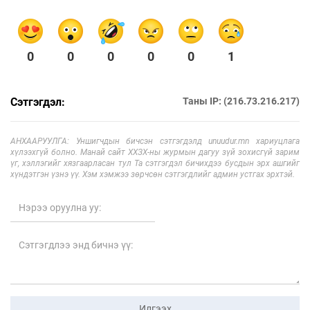
0
0
0
0
0
1
Сэтгэгдэл:
Таны IP: (216.73.216.217)
АНХААРУУЛГА: Уншигчдын бичсэн сэтгэгдэлд unuudur.mn хариуцлага
хүлээхгүй болно. Манай сайт ХХЗХ-ны журмын дагуу зүй зохисгүй зарим
үг, хэллэгийг хязгаарласан тул Та сэтгэгдэл бичихдээ бусдын эрх ашгийг
хүндэтгэн үзнэ үү. Хэм хэмжээ зөрчсөн сэтгэгдлийг админ устгах эрхтэй.
Илгээх