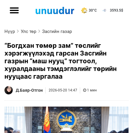
30°C
3593.5
$
Нүүр
Улс төр
Засгийн газар
“Богдхан төмөр зам” төслийг
хэрэгжүүлэхэд гарсан Засгийн
газрын “маш нууц” тогтоол,
хуралдааны тэмдэглэлийг төрийн
нууцаас гаргалаа
Д.Баяр-Отгон
2026-05-20 14:47
1 мин