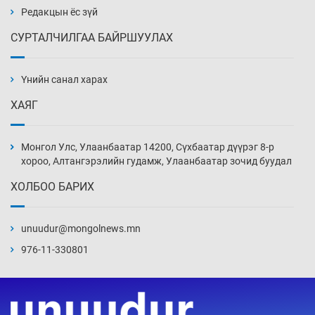
5 цаг 57 мин
Редакцын ёс зүй
СУРТАЛЧИЛГАА БАЙРШУУЛАХ
Ж.Лхагвабат өсвөр үеийнхний ДАШТ-ийг
дэнсэлнэ
Үнийн санал харах
6 цаг 27 мин
ХАЯГ
Иран тэсэж үлдсэн ч удаан хугацаанд хүнд
үеийг туулна
Монгол Улс, Улаанбаатар 14200, Сүхбаатар дүүрэг 8-р
6 цаг 57 мин
хороо, Алтангэрэлийн гудамж, Улаанбаатар зочид буудал
ХОЛБОО БАРИХ
Боловсролын зээлийн сангаар гадаадад
суралцагчдын амьжиргааны зардлын
хэмжээг шинэчлэн тогтоох нь
unuudur@mongolnews.mn
7 цаг 27 мин
976-11-330801
Монголын баг Абу Дабид медалийн хур
буулгаж байна
7 цаг 57 мин